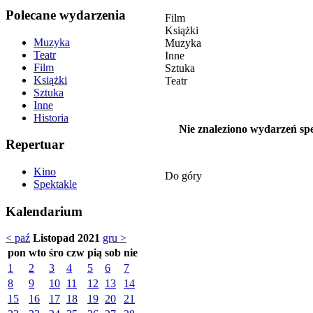
Polecane wydarzenia
Film
Książki
Muzyka
Muzyka
Teatr
Inne
Film
Sztuka
Książki
Teatr
Sztuka
Inne
Historia
Nie znaleziono wydarzeń spe
Repertuar
Kino
Do góry
Spektakle
Kalendarium
< paź
Listopad 2021
gru >
pon
wto
śro
czw
pią
sob
nie
1
2
3
4
5
6
7
8
9
10
11
12
13
14
15
16
17
18
19
20
21