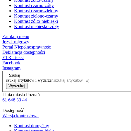
Kontrast żółto-czarny
Kontrast czarno-żółty
Kontrast czarno-zielony
Kontrast zielono-czarny
Kontrast żółto-niebieski
Kontrast niebiesko-żółty
Zamknij menu
Język migowy
Portal Niepełnosprawność
Deklaracja dostępności
ETR - tekst
Facebook
Instagram
Szukaj
szukaj artykułów i wydarzeń
Wyszukaj
Linia miasta Poznań
61 646 33 44
Dostępność
Wersja kontrastowa
Kontrast domyślny
Kontrast czarno-biały