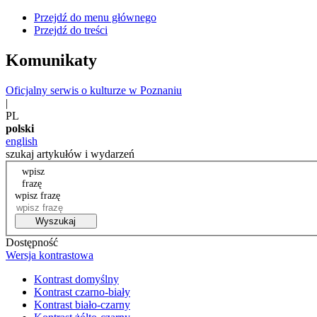
Przejdź do menu głównego
Przejdź do treści
Komunikaty
Oficjalny serwis o kulturze w Poznaniu
|
PL
polski
english
szukaj artykułów i wydarzeń
wpisz
frazę
wpisz frazę
Wyszukaj
Dostępność
Wersja kontrastowa
Kontrast domyślny
Kontrast czarno-biały
Kontrast biało-czarny