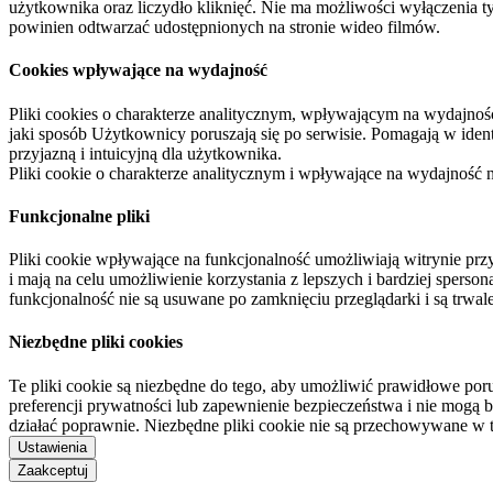
użytkownika oraz liczydło kliknięć. Nie ma możliwości wyłączenia t
powinien odtwarzać udostępnionych na stronie wideo filmów.
Cookies wpływające na wydajność
Pliki cookies o charakterze analitycznym, wpływającym na wydajność zb
jaki sposób Użytkownicy poruszają się po serwisie. Pomagają w ide
przyjazną i intuicyjną dla użytkownika.
Pliki cookie o charakterze analitycznym i wpływające na wydajność
Funkcjonalne pliki
Pliki cookie wpływające na funkcjonalność umożliwiają witrynie p
i mają na celu umożliwienie korzystania z lepszych i bardziej sperso
funkcjonalność nie są usuwane po zamknięciu przeglądarki i są trw
Niezbędne pliki cookies
Te pliki cookie są niezbędne do tego, aby umożliwić prawidłowe poru
preferencji prywatności lub zapewnienie bezpieczeństwa i nie mogą b
działać poprawnie. Niezbędne pliki cookie nie są przechowywane w 
Ustawienia
Zaakceptuj