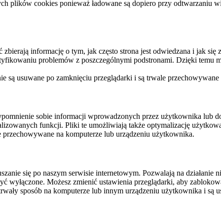
ych plików cookies ponieważ ładowane są dopiero przy odtwarzaniu wid
ierają informację o tym, jak często strona jest odwiedzana i jak się z 
ntyfikowaniu problemów z poszczególnymi podstronami. Dzięki temu mo
 nie są usuwane po zamknięciu przeglądarki i są trwale przechowywane
rzypomnienie sobie informacji wprowadzonych przez użytkownika lub 
nalizowanych funkcji. Pliki te umożliwiają także optymalizację użytko
ale przechowywane na komputerze lub urządzeniu użytkownika.
szanie się po naszym serwisie internetowym. Pozwalają na działanie ni
yć wyłączone. Możesz zmienić ustawienia przeglądarki, aby zablokować
trwały sposób na komputerze lub innym urządzeniu użytkownika i są u