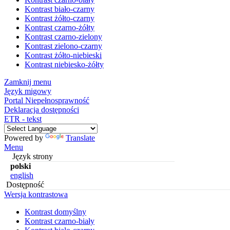
Kontrast biało-czarny
Kontrast żółto-czarny
Kontrast czarno-żółty
Kontrast czarno-zielony
Kontrast zielono-czarny
Kontrast żółto-niebieski
Kontrast niebiesko-żółty
Zamknij menu
Język migowy
Portal Niepełnosprawność
Deklaracja dostępności
ETR - tekst
Powered by
Translate
Menu
Język strony
polski
english
Dostępność
Wersja kontrastowa
Kontrast domyślny
Kontrast czarno-biały