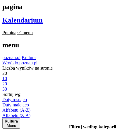
pagina
Kalendarium
Pominąłeś menu
menu
poznan.pl
Kultura
Wróć do poznan.pl
Liczba wyników na stronie
20
10
20
30
Sortuj wg
Daty rosnąco
Daty malejąco
Alfabetu (A-Z)
Alfabetu (Z-A)
Kultura
Menu
Filtruj według kategorii