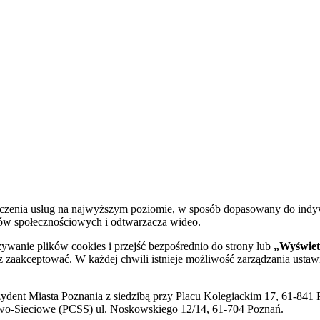
dczenia usług na najwyższym poziomie, w sposób dopasowany do indy
diów społecznościowych i odtwarzacza wideo.
żywanie plików cookies i przejść bezpośrednio do strony lub
„Wyświetl
sz zaakceptować. W każdej chwili istnieje możliwość zarządzania ustaw
ent Miasta Poznania z siedzibą przy Placu Kolegiackim 17, 61-841 P
o-Sieciowe (PCSS) ul. Noskowskiego 12/14, 61-704 Poznań.