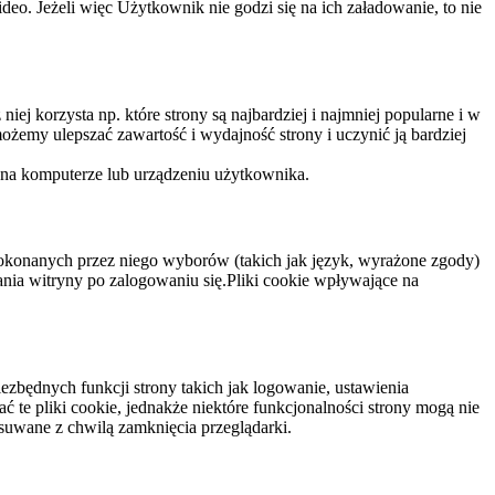
eo. Jeżeli więc Użytkownik nie godzi się na ich załadowanie, to nie
niej korzysta np. które strony są najbardziej i najmniej popularne i w
żemy ulepszać zawartość i wydajność strony i uczynić ją bardziej
 na komputerze lub urządzeniu użytkownika.
dokonanych przez niego wyborów (takich jak język, wyrażone zgody)
wania witryny po zalogowaniu się.Pliki cookie wpływające na
ezbędnych funkcji strony takich jak logowanie, ustawienia
 te pliki cookie, jednakże niektóre funkcjonalności strony mogą nie
suwane z chwilą zamknięcia przeglądarki.