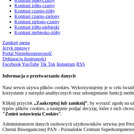
Kontrast biało-czarny
Kontrast żółto-czarny
Kontrast czarno-żółty
Kontrast czarno-zielony
Kontrast zielono-czarny
Kontrast żółto-niebieski
Kontrast niebiesko-żółty
Zamknij menu
Język migowy
Portal Niepełnosprawność
Deklaracja dostępności
Facebook
YouTube
Tik Tok
Instagram
RSS
Informacja o przetwarzaniu danych
Nasz serwis używa plików cookies. Wykorzystujemy je w celu świa
korzystanie z narzędzi analitycznych oraz udostępnianie funkcji me
Kliknij przycisk
„Zaakceptuj lub zamknij”
, by wyrazić zgodę na u
typów plików cookies, a następnie podjąć decyzję, które z nich chce
"Zmień ustawienia Cookies"
.
Administratorem danych osobowych użytkowników serwisu jest Prezyd
Chemii Bioorganicznej PAN - Poznańskie Centrum Superkomputerow