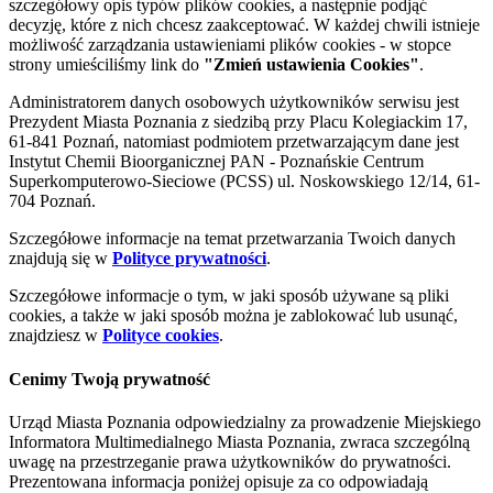
szczegółowy opis typów plików cookies, a następnie podjąć
decyzję, które z nich chcesz zaakceptować. W każdej chwili istnieje
możliwość zarządzania ustawieniami plików cookies - w stopce
strony umieściliśmy link do
"Zmień ustawienia Cookies"
.
Administratorem danych osobowych użytkowników serwisu jest
Prezydent Miasta Poznania z siedzibą przy Placu Kolegiackim 17,
61-841 Poznań, natomiast podmiotem przetwarzającym dane jest
Instytut Chemii Bioorganicznej PAN - Poznańskie Centrum
Superkomputerowo-Sieciowe (PCSS) ul. Noskowskiego 12/14, 61-
704 Poznań.
Szczegółowe informacje na temat przetwarzania Twoich danych
znajdują się w
Polityce prywatności
.
Szczegółowe informacje o tym, w jaki sposób używane są pliki
cookies, a także w jaki sposób można je zablokować lub usunąć,
znajdziesz w
Polityce cookies
.
Cenimy Twoją prywatność
Urząd Miasta Poznania odpowiedzialny za prowadzenie Miejskiego
Informatora Multimedialnego Miasta Poznania, zwraca szczególną
uwagę na przestrzeganie prawa użytkowników do prywatności.
Prezentowana informacja poniżej opisuje za co odpowiadają