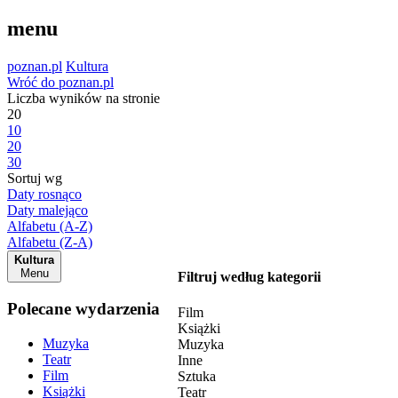
menu
poznan.pl
Kultura
Wróć do poznan.pl
Liczba wyników na stronie
20
10
20
30
Sortuj wg
Daty rosnąco
Daty malejąco
Alfabetu (A-Z)
Alfabetu (Z-A)
Kultura
Menu
Filtruj według kategorii
Polecane wydarzenia
Film
Książki
Muzyka
Muzyka
Teatr
Inne
Film
Sztuka
Książki
Teatr