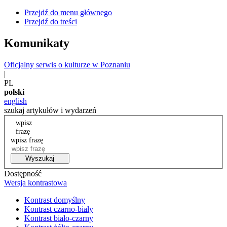
Przejdź do menu głównego
Przejdź do treści
Komunikaty
Oficjalny serwis o kulturze w Poznaniu
|
PL
polski
english
szukaj artykułów i wydarzeń
wpisz
frazę
wpisz frazę
Wyszukaj
Dostępność
Wersja kontrastowa
Kontrast domyślny
Kontrast czarno-biały
Kontrast biało-czarny