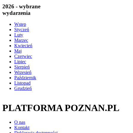
2026 - wybrane
wydarzenia
Wstęp
Styczeń
Luty
Marzec
Kwiecień
Maj
Czerwiec
Lipiec
Sierpień
Wrzesień
Październik
Listopad
Grudzień
PLATFORMA POZNAN.PL
O nas
Kontakt
Deklaracja dostępności