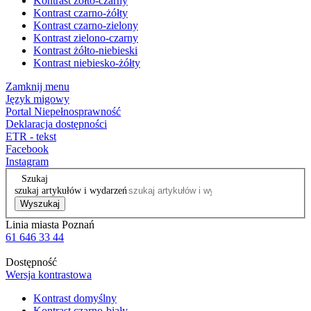
Kontrast żółto-czarny
Kontrast czarno-żółty
Kontrast czarno-zielony
Kontrast zielono-czarny
Kontrast żółto-niebieski
Kontrast niebiesko-żółty
Zamknij menu
Język migowy
Portal Niepełnosprawność
Deklaracja dostępności
ETR - tekst
Facebook
Instagram
Szukaj
szukaj artykułów i wydarzeń
Wyszukaj
Linia miasta Poznań
61 646 33 44
Dostępność
Wersja kontrastowa
Kontrast domyślny
Kontrast czarno-biały