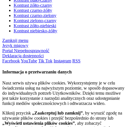
Kontrast biało-czarny
Kontrast żółto-czarny
Kontrast czarno-żółty
Kontrast czarno-zielony
Kontrast zielono-czarny
Kontrast żółto-niebieski
Kontrast niebiesko-żółty
Zamknij menu
Język migowy
Portal Niepełnosprawność
Deklaracja dostępności
Facebook
YouTube
Tik Tok
Instagram
RSS
Informacja o przetwarzaniu danych
Nasz serwis używa plików cookies. Wykorzystujemy je w celu
świadczenia usług na najwyższym poziomie, w sposób dopasowany
do indywidualnych potrzeb Użytkowników. Dzięki temu możliwe
jest także korzystanie z narzędzi analitycznych oraz udostępnianie
funkcji mediów społecznościowych i odtwarzacza wideo.
Kliknij przycisk
„Zaakceptuj lub zamknij”
, by wyrazić zgodę na
używanie plików cookies i przejść bezpośrednio do strony lub
„Wyświetl ustawienia plików cookies”
, aby zobaczyć