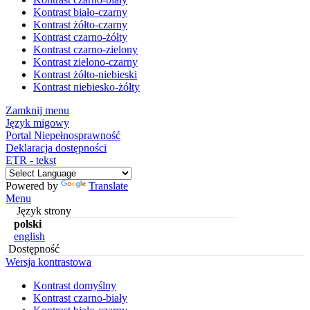
Kontrast biało-czarny
Kontrast żółto-czarny
Kontrast czarno-żółty
Kontrast czarno-zielony
Kontrast zielono-czarny
Kontrast żółto-niebieski
Kontrast niebiesko-żółty
Zamknij menu
Język migowy
Portal Niepełnosprawność
Deklaracja dostępności
ETR - tekst
Powered by
Translate
Menu
Język strony
polski
english
Dostępność
Wersja kontrastowa
Kontrast domyślny
Kontrast czarno-biały