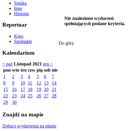
Sztuka
Inne
Historia
Nie znaleziono wydarzeń
spełniających podane kryteria.
Repertuar
Kino
Spektakle
Do góry
Kalendarium
< paź
Listopad 2021
gru >
pon
wto
śro
czw
pią
sob
nie
1
2
3
4
5
6
7
8
9
10
11
12
13
14
15
16
17
18
19
20
21
22
23
24
25
26
27
28
29
30
Znajdź na mapie
Zobacz wydarzenia na planie