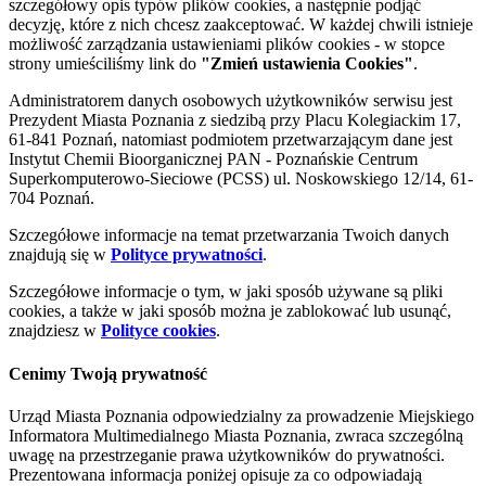
szczegółowy opis typów plików cookies, a następnie podjąć
decyzję, które z nich chcesz zaakceptować. W każdej chwili istnieje
możliwość zarządzania ustawieniami plików cookies - w stopce
strony umieściliśmy link do
"Zmień ustawienia Cookies"
.
Administratorem danych osobowych użytkowników serwisu jest
Prezydent Miasta Poznania z siedzibą przy Placu Kolegiackim 17,
61-841 Poznań, natomiast podmiotem przetwarzającym dane jest
Instytut Chemii Bioorganicznej PAN - Poznańskie Centrum
Superkomputerowo-Sieciowe (PCSS) ul. Noskowskiego 12/14, 61-
704 Poznań.
Szczegółowe informacje na temat przetwarzania Twoich danych
znajdują się w
Polityce prywatności
.
Szczegółowe informacje o tym, w jaki sposób używane są pliki
cookies, a także w jaki sposób można je zablokować lub usunąć,
znajdziesz w
Polityce cookies
.
Cenimy Twoją prywatność
Urząd Miasta Poznania odpowiedzialny za prowadzenie Miejskiego
Informatora Multimedialnego Miasta Poznania, zwraca szczególną
uwagę na przestrzeganie prawa użytkowników do prywatności.
Prezentowana informacja poniżej opisuje za co odpowiadają