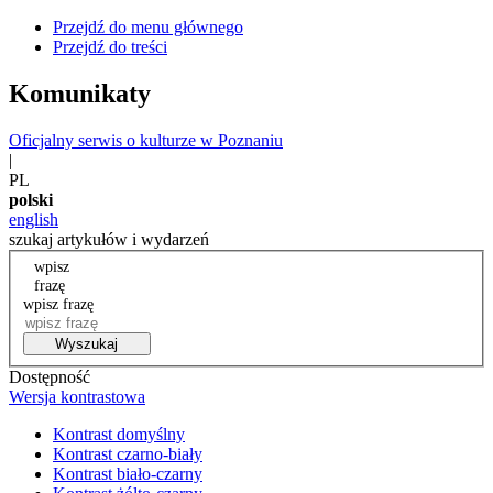
Przejdź do menu głównego
Przejdź do treści
Komunikaty
Oficjalny serwis o kulturze w Poznaniu
|
PL
polski
english
szukaj artykułów i wydarzeń
wpisz
frazę
wpisz frazę
Wyszukaj
Dostępność
Wersja kontrastowa
Kontrast domyślny
Kontrast czarno-biały
Kontrast biało-czarny