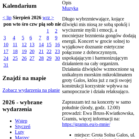
Opis
Kalendarium
Muzyka
< lip
Sierpień 2026
wrz >
Długo wybrzmiewające, kojące
pon
wto
śro
czw
pią
sob
nie
dźwięki mis niosą ze sobą spokój i
wyciszenie myśli i emocji, a
1
2
mocniejsze brzmienia gongów dodają
3
4
5
6
7
8
9
energii. Koncert w grocie solnej to
10
11
12
13
14
15
16
wyjątkowe doznanie estetyczne
17
18
19
20
21
22
23
połączone z dobroczynnym,
uspokajającym i harmonizującym
24
25
26
27
28
29
30
działaniem na cały organizm.
31
Działania dźwięków wzmocnione są
unikalnym morskim mikroklimatem
Znajdź na mapie
groty Galos, która już z racji swojej
konstrukcji korzystnie wpływa na
Zobacz wydarzenia na planie
samopoczucie i działa relaksująco.
2026 - wybrane
Zapraszam też na koncerty w samo
południe (środy, godz. 12:00)
wydarzenia
prowadzi: Ewa Bruss-Kwiatkowska,
Gramis, więcej informacji na:
Wstęp
https://gramis.eu/o-mnie/
Styczeń
Luty
miejsce: Grota Solna Galos, ul.
Marzec