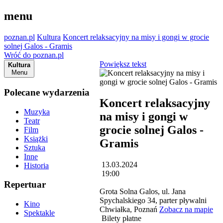
menu
poznan.pl
Kultura
Koncert relaksacyjny na misy i gongi w grocie
solnej Galos - Gramis
Wróć do poznan.pl
Powiększ tekst
Kultura
Menu
Polecane wydarzenia
Koncert relaksacyjny
Muzyka
na misy i gongi w
Teatr
grocie solnej Galos -
Film
Książki
Gramis
Sztuka
Inne
13.03.2024
Historia
19:00
Repertuar
Grota Solna Galos, ul. Jana
Spychalskiego 34, parter pływalni
Kino
Chwiałka, Poznań
Zobacz na mapie
Spektakle
Bilety płatne