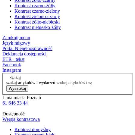
Kontrast żółto-czarny
Kontrast czarno-żółty
Kontrast czarno-zielony
Kontrast zielono-czarny
Kontrast żółto-niebieski
Kontrast niebiesko-żółty
Zamknij menu
Język migowy
Portal Niepełnosprawność
Deklaracja dostępności
ETR - tekst
Facebook
Instagram
Szukaj
szukaj artykułów i wydarzeń
Wyszukaj
Linia miasta Poznań
61 646 33 44
Dostępność
Wersja kontrastowa
Kontrast domyślny
Kontrast czarno-biały