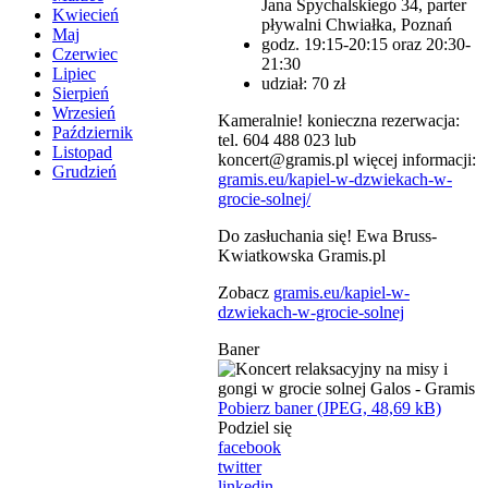
Jana Spychalskiego 34, parter
Kwiecień
pływalni Chwiałka, Poznań
Maj
godz. 19:15-20:15 oraz 20:30-
Czerwiec
21:30
Lipiec
udział: 70 zł
Sierpień
Wrzesień
Kameralnie! konieczna rezerwacja:
Październik
tel. 604 488 023 lub
Listopad
koncert@gramis.pl więcej informacji:
Grudzień
gramis.eu/kapiel-w-dzwiekach-w-
grocie-solnej/
Do zasłuchania się! Ewa Bruss-
Kwiatkowska Gramis.pl
Zobacz
gramis.eu/kapiel-w-
dzwiekach-w-grocie-solnej
Baner
Pobierz baner (JPEG, 48,69 kB)
Podziel się
facebook
twitter
linkedin