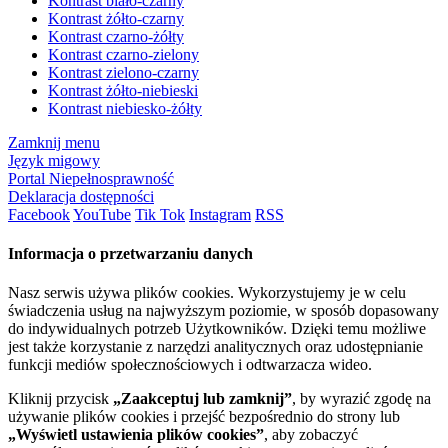
Kontrast biało-czarny
Kontrast żółto-czarny
Kontrast czarno-żółty
Kontrast czarno-zielony
Kontrast zielono-czarny
Kontrast żółto-niebieski
Kontrast niebiesko-żółty
Zamknij menu
Język migowy
Portal Niepełnosprawność
Deklaracja dostępności
Facebook
YouTube
Tik Tok
Instagram
RSS
Informacja o przetwarzaniu danych
Nasz serwis używa plików cookies. Wykorzystujemy je w celu
świadczenia usług na najwyższym poziomie, w sposób dopasowany
do indywidualnych potrzeb Użytkowników. Dzięki temu możliwe
jest także korzystanie z narzędzi analitycznych oraz udostępnianie
funkcji mediów społecznościowych i odtwarzacza wideo.
Kliknij przycisk
„Zaakceptuj lub zamknij”
, by wyrazić zgodę na
używanie plików cookies i przejść bezpośrednio do strony lub
„Wyświetl ustawienia plików cookies”
, aby zobaczyć