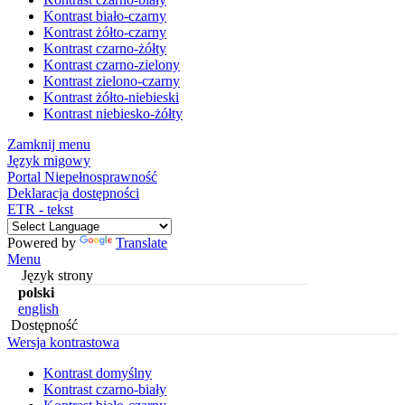
Kontrast biało-czarny
Kontrast żółto-czarny
Kontrast czarno-żółty
Kontrast czarno-zielony
Kontrast zielono-czarny
Kontrast żółto-niebieski
Kontrast niebiesko-żółty
Zamknij menu
Język migowy
Portal Niepełnosprawność
Deklaracja dostępności
ETR - tekst
Powered by
Translate
Menu
Język strony
polski
english
Dostępność
Wersja kontrastowa
Kontrast domyślny
Kontrast czarno-biały