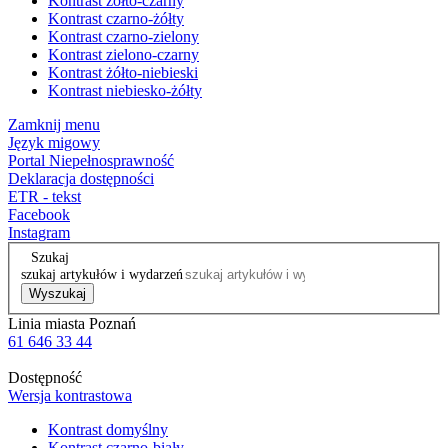
Kontrast żółto-czarny
Kontrast czarno-żółty
Kontrast czarno-zielony
Kontrast zielono-czarny
Kontrast żółto-niebieski
Kontrast niebiesko-żółty
Zamknij menu
Język migowy
Portal Niepełnosprawność
Deklaracja dostępności
ETR - tekst
Facebook
Instagram
Szukaj
szukaj artykułów i wydarzeń
Wyszukaj
Linia miasta Poznań
61 646 33 44
Dostępność
Wersja kontrastowa
Kontrast domyślny
Kontrast czarno-biały