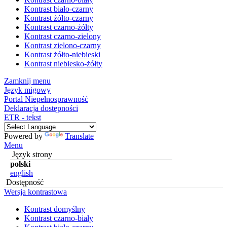
Kontrast biało-czarny
Kontrast żółto-czarny
Kontrast czarno-żółty
Kontrast czarno-zielony
Kontrast zielono-czarny
Kontrast żółto-niebieski
Kontrast niebiesko-żółty
Zamknij menu
Język migowy
Portal Niepełnosprawność
Deklaracja dostępności
ETR - tekst
Powered by
Translate
Menu
Język strony
polski
english
Dostępność
Wersja kontrastowa
Kontrast domyślny
Kontrast czarno-biały