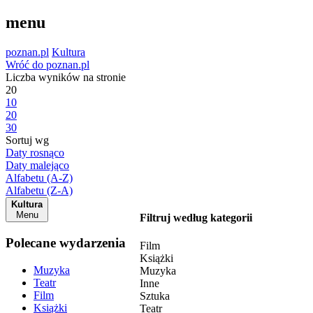
menu
poznan.pl
Kultura
Wróć do poznan.pl
Liczba wyników na stronie
20
10
20
30
Sortuj wg
Daty rosnąco
Daty malejąco
Alfabetu (A-Z)
Alfabetu (Z-A)
Kultura
Menu
Filtruj według kategorii
Polecane wydarzenia
Film
Książki
Muzyka
Muzyka
Teatr
Inne
Film
Sztuka
Książki
Teatr