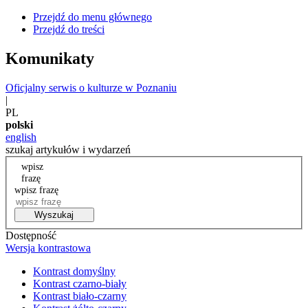
Przejdź do menu głównego
Przejdź do treści
Komunikaty
Oficjalny serwis o kulturze w Poznaniu
|
PL
polski
english
szukaj artykułów i wydarzeń
wpisz
frazę
wpisz frazę
Wyszukaj
Dostępność
Wersja kontrastowa
Kontrast domyślny
Kontrast czarno-biały
Kontrast biało-czarny