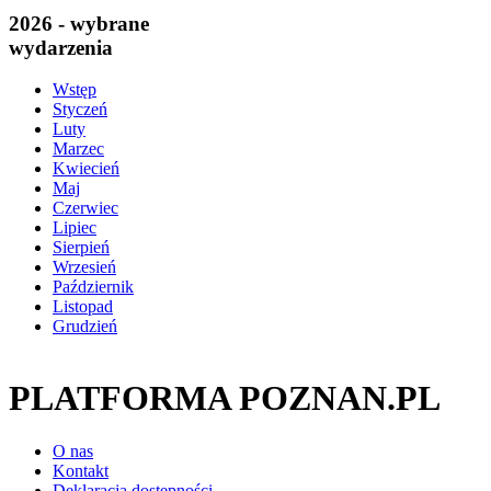
2026 - wybrane
wydarzenia
Wstęp
Styczeń
Luty
Marzec
Kwiecień
Maj
Czerwiec
Lipiec
Sierpień
Wrzesień
Październik
Listopad
Grudzień
PLATFORMA POZNAN.PL
O nas
Kontakt
Deklaracja dostępności