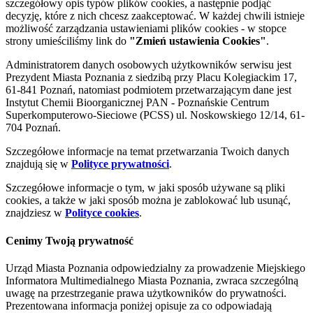
szczegółowy opis typów plików cookies, a następnie podjąć
decyzję, które z nich chcesz zaakceptować. W każdej chwili istnieje
możliwość zarządzania ustawieniami plików cookies - w stopce
strony umieściliśmy link do
"Zmień ustawienia Cookies"
.
Administratorem danych osobowych użytkowników serwisu jest
Prezydent Miasta Poznania z siedzibą przy Placu Kolegiackim 17,
61-841 Poznań, natomiast podmiotem przetwarzającym dane jest
Instytut Chemii Bioorganicznej PAN - Poznańskie Centrum
Superkomputerowo-Sieciowe (PCSS) ul. Noskowskiego 12/14, 61-
704 Poznań.
Szczegółowe informacje na temat przetwarzania Twoich danych
znajdują się w
Polityce prywatności
.
Szczegółowe informacje o tym, w jaki sposób używane są pliki
cookies, a także w jaki sposób można je zablokować lub usunąć,
znajdziesz w
Polityce cookies
.
Cenimy Twoją prywatność
Urząd Miasta Poznania odpowiedzialny za prowadzenie Miejskiego
Informatora Multimedialnego Miasta Poznania, zwraca szczególną
uwagę na przestrzeganie prawa użytkowników do prywatności.
Prezentowana informacja poniżej opisuje za co odpowiadają