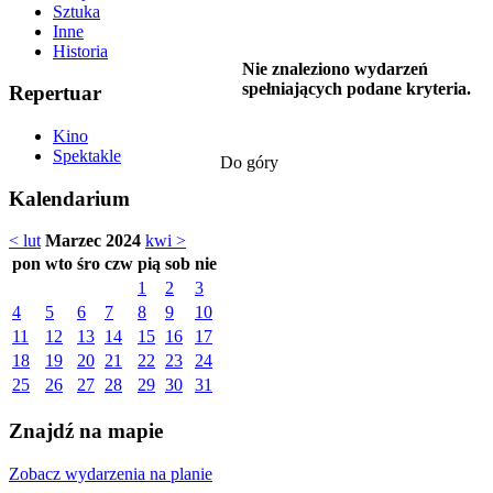
Sztuka
Inne
Historia
Nie znaleziono wydarzeń
spełniających podane kryteria.
Repertuar
Kino
Spektakle
Do góry
Kalendarium
< lut
Marzec 2024
kwi >
pon
wto
śro
czw
pią
sob
nie
1
2
3
4
5
6
7
8
9
10
11
12
13
14
15
16
17
18
19
20
21
22
23
24
25
26
27
28
29
30
31
Znajdź na mapie
Zobacz wydarzenia na planie