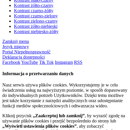
Kontrast biało-czarny
Kontrast żółto-czarny
Kontrast czarno-żółty
Kontrast czarno-zielony
Kontrast zielono-czarny
Kontrast żółto-niebieski
Kontrast niebiesko-żółty
Zamknij menu
Język migowy
Portal Niepełnosprawność
Deklaracja dostępności
Facebook
YouTube
Tik Tok
Instagram
RSS
Informacja o przetwarzaniu danych
Nasz serwis używa plików cookies. Wykorzystujemy je w celu
świadczenia usług na najwyższym poziomie, w sposób dopasowany
do indywidualnych potrzeb Użytkowników. Dzięki temu możliwe
jest także korzystanie z narzędzi analitycznych oraz udostępnianie
funkcji mediów społecznościowych i odtwarzacza wideo.
Kliknij przycisk
„Zaakceptuj lub zamknij”
, by wyrazić zgodę na
używanie plików cookies i przejść bezpośrednio do strony lub
„Wyświetl ustawienia plików cookies”
, aby zobaczyć