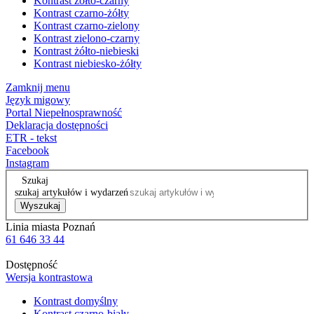
Kontrast żółto-czarny
Kontrast czarno-żółty
Kontrast czarno-zielony
Kontrast zielono-czarny
Kontrast żółto-niebieski
Kontrast niebiesko-żółty
Zamknij menu
Język migowy
Portal Niepełnosprawność
Deklaracja dostępności
ETR - tekst
Facebook
Instagram
Szukaj
szukaj artykułów i wydarzeń
Wyszukaj
Linia miasta Poznań
61 646 33 44
Dostępność
Wersja kontrastowa
Kontrast domyślny
Kontrast czarno-biały