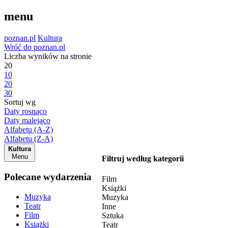
menu
poznan.pl
Kultura
Wróć do poznan.pl
Liczba wyników na stronie
20
10
20
30
Sortuj wg
Daty rosnąco
Daty malejąco
Alfabetu (A-Z)
Alfabetu (Z-A)
Kultura
Menu
Filtruj według kategorii
Polecane wydarzenia
Film
Książki
Muzyka
Muzyka
Teatr
Inne
Film
Sztuka
Książki
Teatr