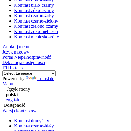
Kontrast biało-czarny
Kontrast żółto-czarny
Kontrast czarno-żółty
Kontrast czarno-zielony
Kontrast zielono-czarny
Kontrast żółto-niebieski
Kontrast niebiesko-żółty
Zamknij menu
Język migowy
Portal Niepełnosprawność
Deklaracja dostępności
ETR - tekst
Powered by
Translate
Menu
Język strony
polski
english
Dostępność
Wersja kontrastowa
Kontrast domyślny
Kontrast czarno-biały