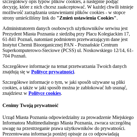
szczegółowy opis typów plików cookies, a następnie podjąć
decyzję, które z nich chcesz zaakceptować. W każdej chwili istnieje
możliwość zarządzania ustawieniami plików cookies - w stopce
strony umieściliśmy link do
"Zmień ustawienia Cookies"
.
Administratorem danych osobowych użytkowników serwisu jest
Prezydent Miasta Poznania z siedzibą przy Placu Kolegiackim 17,
61-841 Poznań, natomiast podmiotem przetwarzającym dane jest
Instytut Chemii Bioorganicznej PAN - Poznańskie Centrum
Superkomputerowo-Sieciowe (PCSS) ul. Noskowskiego 12/14, 61-
704 Poznań.
Szczegółowe informacje na temat przetwarzania Twoich danych
znajdują się w
Polityce prywatności
.
Szczegółowe informacje o tym, w jaki sposób używane są pliki
cookies, a także w jaki sposób można je zablokować lub usunąć,
znajdziesz w
Polityce cookies
.
Cenimy Twoją prywatność
Urząd Miasta Poznania odpowiedzialny za prowadzenie Miejskiego
Informatora Multimedialnego Miasta Poznania, zwraca szczególną
uwagę na przestrzeganie prawa użytkowników do prywatności.
Prezentowana informacja poniżej opisuje za co odpowiadają