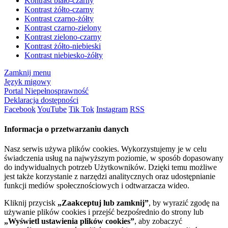
Kontrast biało-czarny
Kontrast żółto-czarny
Kontrast czarno-żółty
Kontrast czarno-zielony
Kontrast zielono-czarny
Kontrast żółto-niebieski
Kontrast niebiesko-żółty
Zamknij menu
Język migowy
Portal Niepełnosprawność
Deklaracja dostępności
Facebook
YouTube
Tik Tok
Instagram
RSS
Informacja o przetwarzaniu danych
Nasz serwis używa plików cookies. Wykorzystujemy je w celu
świadczenia usług na najwyższym poziomie, w sposób dopasowany
do indywidualnych potrzeb Użytkowników. Dzięki temu możliwe
jest także korzystanie z narzędzi analitycznych oraz udostępnianie
funkcji mediów społecznościowych i odtwarzacza wideo.
Kliknij przycisk
„Zaakceptuj lub zamknij”
, by wyrazić zgodę na
używanie plików cookies i przejść bezpośrednio do strony lub
„Wyświetl ustawienia plików cookies”
, aby zobaczyć