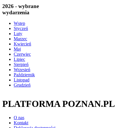
2026 - wybrane
wydarzenia
Wstęp
Styczeń
Luty
Marzec
Kwiecień
Maj
Czerwiec
Lipiec
Sierpień
Wrzesień
Październik
Listopad
Grudzień
PLATFORMA POZNAN.PL
O nas
Kontakt
Deklaracja dostępności