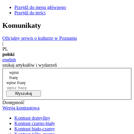
Przejdź do menu głównego
Przejdź do treści
Komunikaty
Oficjalny serwis o kulturze w Poznaniu
|
PL
polski
english
szukaj artykułów i wydarzeń
wpisz
frazę
wpisz frazę
Wyszukaj
Dostępność
Wersja kontrastowa
Kontrast domyślny
Kontrast czarno-biały
Kontrast biało-czarny