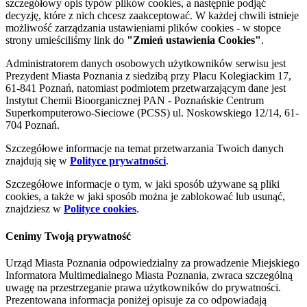
szczegółowy opis typów plików cookies, a następnie podjąć
decyzję, które z nich chcesz zaakceptować. W każdej chwili istnieje
możliwość zarządzania ustawieniami plików cookies - w stopce
strony umieściliśmy link do
"Zmień ustawienia Cookies"
.
Administratorem danych osobowych użytkowników serwisu jest
Prezydent Miasta Poznania z siedzibą przy Placu Kolegiackim 17,
61-841 Poznań, natomiast podmiotem przetwarzającym dane jest
Instytut Chemii Bioorganicznej PAN - Poznańskie Centrum
Superkomputerowo-Sieciowe (PCSS) ul. Noskowskiego 12/14, 61-
704 Poznań.
Szczegółowe informacje na temat przetwarzania Twoich danych
znajdują się w
Polityce prywatności
.
Szczegółowe informacje o tym, w jaki sposób używane są pliki
cookies, a także w jaki sposób można je zablokować lub usunąć,
znajdziesz w
Polityce cookies
.
Cenimy Twoją prywatność
Urząd Miasta Poznania odpowiedzialny za prowadzenie Miejskiego
Informatora Multimedialnego Miasta Poznania, zwraca szczególną
uwagę na przestrzeganie prawa użytkowników do prywatności.
Prezentowana informacja poniżej opisuje za co odpowiadają