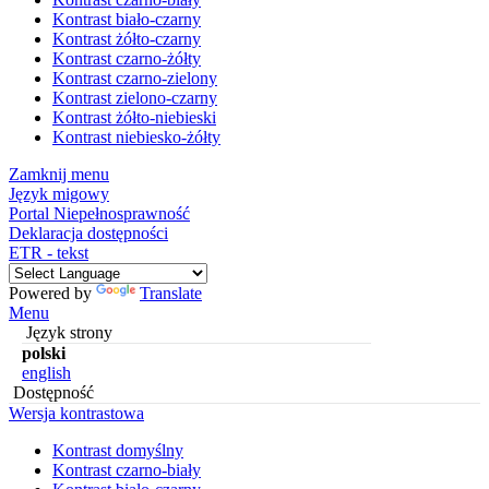
Kontrast biało-czarny
Kontrast żółto-czarny
Kontrast czarno-żółty
Kontrast czarno-zielony
Kontrast zielono-czarny
Kontrast żółto-niebieski
Kontrast niebiesko-żółty
Zamknij menu
Język migowy
Portal Niepełnosprawność
Deklaracja dostępności
ETR - tekst
Powered by
Translate
Menu
Język strony
polski
english
Dostępność
Wersja kontrastowa
Kontrast domyślny
Kontrast czarno-biały