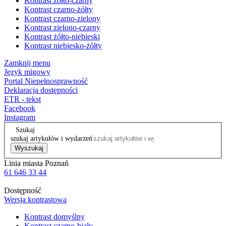
Kontrast żółto-czarny
Kontrast czarno-żółty
Kontrast czarno-zielony
Kontrast zielono-czarny
Kontrast żółto-niebieski
Kontrast niebiesko-żółty
Zamknij menu
Język migowy
Portal Niepełnosprawność
Deklaracja dostępności
ETR - tekst
Facebook
Instagram
Szukaj
szukaj artykułów i wydarzeń
Wyszukaj
Linia miasta Poznań
61 646 33 44
Dostępność
Wersja kontrastowa
Kontrast domyślny
Kontrast czarno-biały