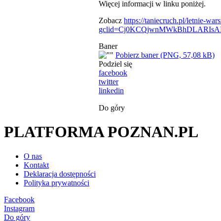
Więcej informacji w linku poniżej.
Zobacz
https://taniecruch.pl/letnie-wars
gclid=Cj0KCQjwnMWkBhDLARIs
Baner
Pobierz baner (PNG, 57,08 kB)
Podziel się
facebook
twitter
linkedin
Do góry
PLATFORMA POZNAN.PL
O nas
Kontakt
Deklaracja dostępności
Polityka prywatności
Facebook
Instagram
Do góry