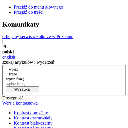
Przejdź do menu głównego
Przejdź do treści
Komunikaty
Oficjalny serwis o kulturze w Poznaniu
|
PL
polski
english
szukaj artykułów i wydarzeń
wpisz
frazę
wpisz frazę
Wyszukaj
Dostępność
Wersja kontrastowa
Kontrast domyślny
Kontrast czarno-biały
Kontrast biało-czarny