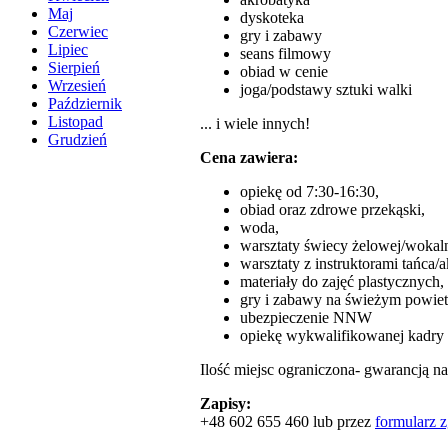
Maj
dyskoteka
Czerwiec
gry i zabawy
Lipiec
seans filmowy
Sierpień
obiad w cenie
Wrzesień
joga/podstawy sztuki walki
Październik
Listopad
... i wiele innych!
Grudzień
Cena zawiera:
opiekę od 7:30-16:30,
obiad oraz zdrowe przekąski,
woda,
warsztaty świecy żelowej/wokal
warsztaty z instruktorami tańca/a
materiały do zajęć plastycznych,
gry i zabawy na świeżym powiet
ubezpieczenie NNW
opiekę wykwalifikowanej kadry 
Ilość miejsc ograniczona- gwarancją na 
Zapisy:
+48 602 655 460 lub przez
formularz 