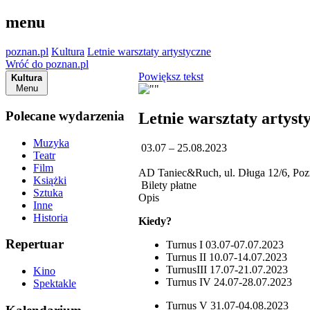
menu
poznan.pl
Kultura
Letnie warsztaty artystyczne
Wróć do poznan.pl
Powiększ tekst
Kultura
Menu
Polecane wydarzenia
Letnie warsztaty artyst
Muzyka
03.07 – 25.08.2023
Teatr
Film
AD Taniec&Ruch, ul. Długa 12/6, Po
Książki
Bilety płatne
Sztuka
Opis
Inne
Historia
Kiedy?
Repertuar
Turnus I 03.07-07.07.2023
Turnus II 10.07-14.07.2023
TurnusIII 17.07-21.07.2023
Kino
Turnus IV 24.07-28.07.2023
Spektakle
Turnus V 31.07-04.08.2023