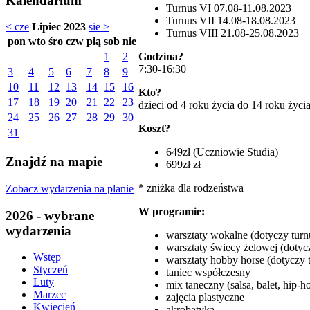
Kalendarium
Turnus VI 07.08-11.08.2023
Turnus VII 14.08-18.08.2023
< cze
Lipiec 2023
sie >
Turnus VIII 21.08-25.08.2023
pon
wto
śro
czw
pią
sob
nie
Godzina?
1
2
7:30-16:30
3
4
5
6
7
8
9
10
11
12
13
14
15
16
Kto?
17
18
19
20
21
22
23
dzieci od 4 roku życia do 14 roku życi
24
25
26
27
28
29
30
Koszt?
31
649zł (Uczniowie Studia)
Znajdź na mapie
699zł zł
* zniżka dla rodzeństwa
Zobacz wydarzenia na planie
W programie:
2026 - wybrane
wydarzenia
warsztaty wokalne (dotyczy turnu
warsztaty świecy żelowej (dotycz
Wstęp
warsztaty hobby horse (dotyczy t
Styczeń
taniec współczesny
Luty
mix taneczny (salsa, balet, hip-ho
Marzec
zajęcia plastyczne
Kwiecień
akrobatyka