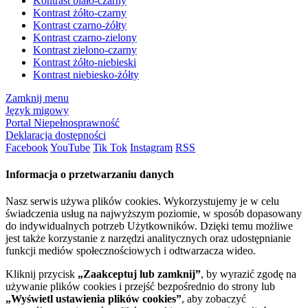
Kontrast biało-czarny
Kontrast żółto-czarny
Kontrast czarno-żółty
Kontrast czarno-zielony
Kontrast zielono-czarny
Kontrast żółto-niebieski
Kontrast niebiesko-żółty
Zamknij menu
Język migowy
Portal Niepełnosprawność
Deklaracja dostępności
Facebook
YouTube
Tik Tok
Instagram
RSS
Informacja o przetwarzaniu danych
Nasz serwis używa plików cookies. Wykorzystujemy je w celu
świadczenia usług na najwyższym poziomie, w sposób dopasowany
do indywidualnych potrzeb Użytkowników. Dzięki temu możliwe
jest także korzystanie z narzędzi analitycznych oraz udostępnianie
funkcji mediów społecznościowych i odtwarzacza wideo.
Kliknij przycisk
„Zaakceptuj lub zamknij”
, by wyrazić zgodę na
używanie plików cookies i przejść bezpośrednio do strony lub
„Wyświetl ustawienia plików cookies”
, aby zobaczyć