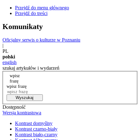
Przejdź do menu głównego
Przejdź do treści
Komunikaty
Oficjalny serwis o kulturze w Poznaniu
|
PL
polski
english
szukaj artykułów i wydarzeń
wpisz
frazę
wpisz frazę
Wyszukaj
Dostępność
Wersja kontrastowa
Kontrast domyślny
Kontrast czarno-biały
Kontrast biało-czarny