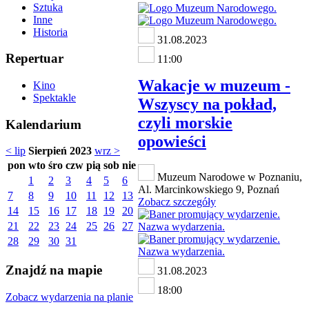
Sztuka
Inne
Historia
31.08.2023
Repertuar
11:00
Wakacje w muzeum -
Kino
Spektakle
Wszyscy na pokład,
czyli morskie
Kalendarium
opowieści
< lip
Sierpień 2023
wrz >
pon
wto
śro
czw
pią
sob
nie
Muzeum Narodowe w Poznaniu,
1
2
3
4
5
6
Al. Marcinkowskiego 9, Poznań
7
8
9
10
11
12
13
Zobacz szczegóły
14
15
16
17
18
19
20
21
22
23
24
25
26
27
28
29
30
31
Znajdź na mapie
31.08.2023
18:00
Zobacz wydarzenia na planie