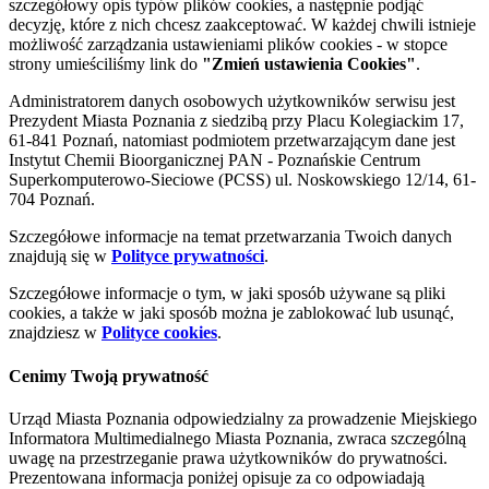
szczegółowy opis typów plików cookies, a następnie podjąć
decyzję, które z nich chcesz zaakceptować. W każdej chwili istnieje
możliwość zarządzania ustawieniami plików cookies - w stopce
strony umieściliśmy link do
"Zmień ustawienia Cookies"
.
Administratorem danych osobowych użytkowników serwisu jest
Prezydent Miasta Poznania z siedzibą przy Placu Kolegiackim 17,
61-841 Poznań, natomiast podmiotem przetwarzającym dane jest
Instytut Chemii Bioorganicznej PAN - Poznańskie Centrum
Superkomputerowo-Sieciowe (PCSS) ul. Noskowskiego 12/14, 61-
704 Poznań.
Szczegółowe informacje na temat przetwarzania Twoich danych
znajdują się w
Polityce prywatności
.
Szczegółowe informacje o tym, w jaki sposób używane są pliki
cookies, a także w jaki sposób można je zablokować lub usunąć,
znajdziesz w
Polityce cookies
.
Cenimy Twoją prywatność
Urząd Miasta Poznania odpowiedzialny za prowadzenie Miejskiego
Informatora Multimedialnego Miasta Poznania, zwraca szczególną
uwagę na przestrzeganie prawa użytkowników do prywatności.
Prezentowana informacja poniżej opisuje za co odpowiadają