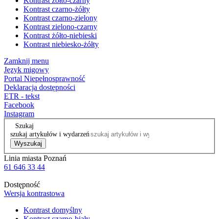
Kontrast żółto-czarny
Kontrast czarno-żółty
Kontrast czarno-zielony
Kontrast zielono-czarny
Kontrast żółto-niebieski
Kontrast niebiesko-żółty
Zamknij menu
Język migowy
Portal Niepełnosprawność
Deklaracja dostępności
ETR - tekst
Facebook
Instagram
Szukaj
szukaj artykułów i wydarzeń
Wyszukaj
Linia miasta Poznań
61 646 33 44
Dostępność
Wersja kontrastowa
Kontrast domyślny
Kontrast czarno-biały