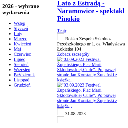
Lato z Estradą -
2026 - wybrane
Naramowice - spektakl
wydarzenia
Pinokio
Wstęp
Styczeń
Teatr
Luty
Boisko Zespołu Szkolno-
Marzec
Przedszkolnego nr 1, os. Władysława
Kwiecień
Łokietka 104
Maj
Zobacz szczegóły
Czerwiec
Lipiec
Sierpień
Wrzesień
Październik
Listopad
Grudzień
31.08.2023