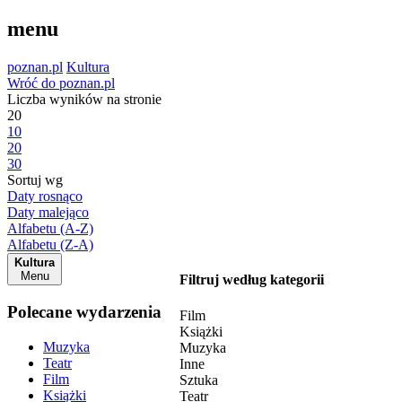
menu
poznan.pl
Kultura
Wróć do poznan.pl
Liczba wyników na stronie
20
10
20
30
Sortuj wg
Daty rosnąco
Daty malejąco
Alfabetu (A-Z)
Alfabetu (Z-A)
Kultura
Menu
Filtruj według kategorii
Polecane wydarzenia
Film
Książki
Muzyka
Muzyka
Teatr
Inne
Film
Sztuka
Książki
Teatr