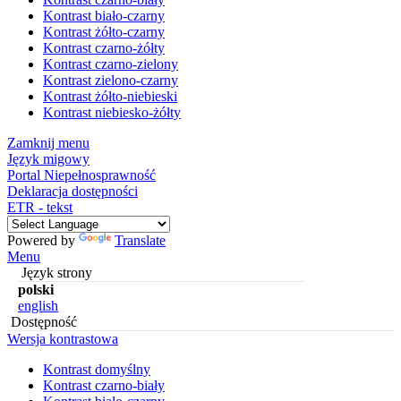
Kontrast biało-czarny
Kontrast żółto-czarny
Kontrast czarno-żółty
Kontrast czarno-zielony
Kontrast zielono-czarny
Kontrast żółto-niebieski
Kontrast niebiesko-żółty
Zamknij menu
Język migowy
Portal Niepełnosprawność
Deklaracja dostępności
ETR - tekst
Powered by
Translate
Menu
Język strony
polski
english
Dostępność
Wersja kontrastowa
Kontrast domyślny
Kontrast czarno-biały