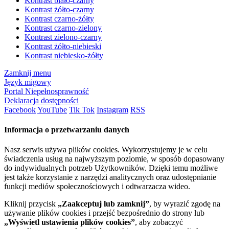
Kontrast biało-czarny
Kontrast żółto-czarny
Kontrast czarno-żółty
Kontrast czarno-zielony
Kontrast zielono-czarny
Kontrast żółto-niebieski
Kontrast niebiesko-żółty
Zamknij menu
Język migowy
Portal Niepełnosprawność
Deklaracja dostępności
Facebook
YouTube
Tik Tok
Instagram
RSS
Informacja o przetwarzaniu danych
Nasz serwis używa plików cookies. Wykorzystujemy je w celu
świadczenia usług na najwyższym poziomie, w sposób dopasowany
do indywidualnych potrzeb Użytkowników. Dzięki temu możliwe
jest także korzystanie z narzędzi analitycznych oraz udostępnianie
funkcji mediów społecznościowych i odtwarzacza wideo.
Kliknij przycisk
„Zaakceptuj lub zamknij”
, by wyrazić zgodę na
używanie plików cookies i przejść bezpośrednio do strony lub
„Wyświetl ustawienia plików cookies”
, aby zobaczyć