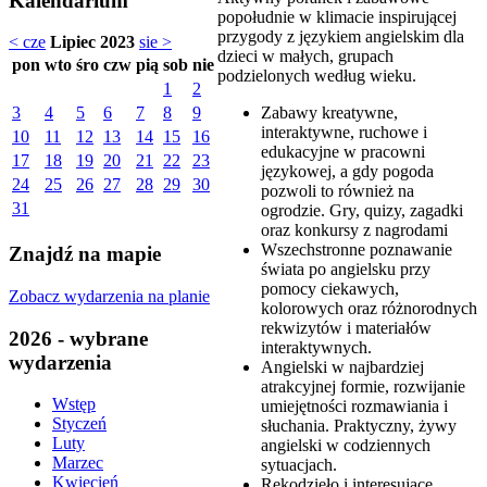
Kalendarium
popołudnie w klimacie inspirującej
przygody z językiem angielskim dla
< cze
Lipiec 2023
sie >
dzieci w małych, grupach
pon
wto
śro
czw
pią
sob
nie
podzielonych według wieku.
1
2
Zabawy kreatywne,
3
4
5
6
7
8
9
interaktywne, ruchowe i
10
11
12
13
14
15
16
edukacyjne w pracowni
17
18
19
20
21
22
23
językowej, a gdy pogoda
24
25
26
27
28
29
30
pozwoli to również na
31
ogrodzie. Gry, quizy, zagadki
oraz konkursy z nagrodami
Wszechstronne poznawanie
Znajdź na mapie
świata po angielsku przy
pomocy ciekawych,
Zobacz wydarzenia na planie
kolorowych oraz różnorodnych
rekwizytów i materiałów
2026 - wybrane
interaktywnych.
wydarzenia
Angielski w najbardziej
atrakcyjnej formie, rozwijanie
Wstęp
umiejętności rozmawiania i
Styczeń
słuchania. Praktyczny, żywy
Luty
angielski w codziennych
Marzec
sytuacjach.
Kwiecień
Rękodzieło i interesujące