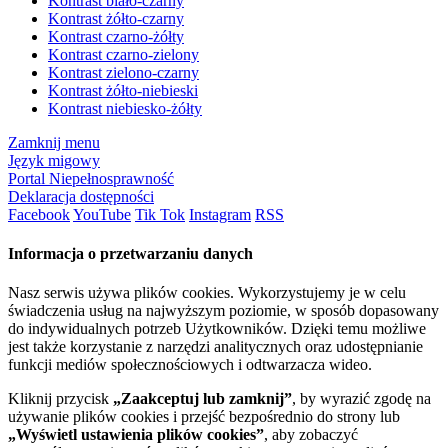
Kontrast biało-czarny
Kontrast żółto-czarny
Kontrast czarno-żółty
Kontrast czarno-zielony
Kontrast zielono-czarny
Kontrast żółto-niebieski
Kontrast niebiesko-żółty
Zamknij menu
Język migowy
Portal Niepełnosprawność
Deklaracja dostępności
Facebook
YouTube
Tik Tok
Instagram
RSS
Informacja o przetwarzaniu danych
Nasz serwis używa plików cookies. Wykorzystujemy je w celu
świadczenia usług na najwyższym poziomie, w sposób dopasowany
do indywidualnych potrzeb Użytkowników. Dzięki temu możliwe
jest także korzystanie z narzędzi analitycznych oraz udostępnianie
funkcji mediów społecznościowych i odtwarzacza wideo.
Kliknij przycisk
„Zaakceptuj lub zamknij”
, by wyrazić zgodę na
używanie plików cookies i przejść bezpośrednio do strony lub
„Wyświetl ustawienia plików cookies”
, aby zobaczyć