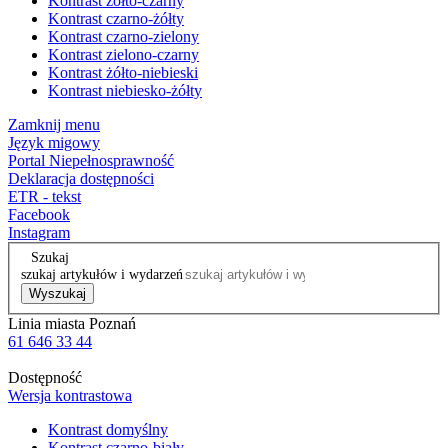
Kontrast żółto-czarny
Kontrast czarno-żółty
Kontrast czarno-zielony
Kontrast zielono-czarny
Kontrast żółto-niebieski
Kontrast niebiesko-żółty
Zamknij menu
Język migowy
Portal Niepełnosprawność
Deklaracja dostępności
ETR - tekst
Facebook
Instagram
Szukaj
szukaj artykułów i wydarzeń
Wyszukaj
Linia miasta Poznań
61 646 33 44
Dostępność
Wersja kontrastowa
Kontrast domyślny
Kontrast czarno-biały