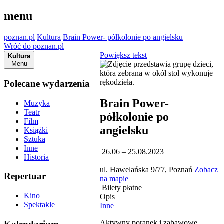
menu
poznan.pl
Kultura
Brain Power- półkolonie po angielsku
Wróć do poznan.pl
Powiększ tekst
Kultura
Menu
Polecane wydarzenia
Brain Power-
Muzyka
Teatr
półkolonie po
Film
angielsku
Książki
Sztuka
Inne
26.06 – 25.08.2023
Historia
ul. Hawelańska 9/77, Poznań
Zobacz
Repertuar
na mapie
Bilety płatne
Kino
Opis
Spektakle
Inne
Aktywny poranek i zabawowe