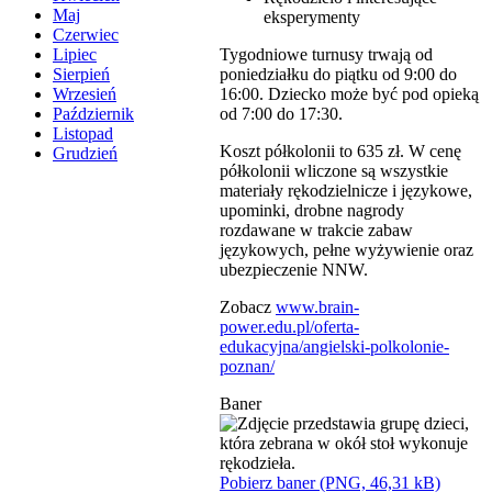
Maj
eksperymenty
Czerwiec
Tygodniowe turnusy trwają od
Lipiec
poniedziałku do piątku od 9:00 do
Sierpień
16:00. Dziecko może być pod opieką
Wrzesień
od 7:00 do 17:30.
Październik
Listopad
Koszt półkolonii to 635 zł. W cenę
Grudzień
półkolonii wliczone są wszystkie
materiały rękodzielnicze i językowe,
upominki, drobne nagrody
rozdawane w trakcie zabaw
językowych, pełne wyżywienie oraz
ubezpieczenie NNW.
Zobacz
www.brain-
power.edu.pl/oferta-
edukacyjna/angielski-polkolonie-
poznan/
Baner
Pobierz baner (PNG, 46,31 kB)