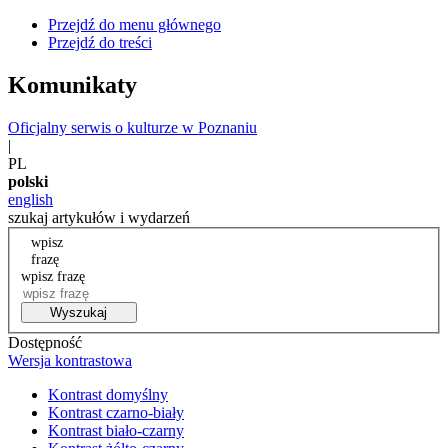
Przejdź do menu głównego
Przejdź do treści
Komunikaty
Oficjalny serwis o kulturze w Poznaniu
|
PL
polski
english
szukaj artykułów i wydarzeń
wpisz
frazę
wpisz frazę
Wyszukaj
Dostępność
Wersja kontrastowa
Kontrast domyślny
Kontrast czarno-biały
Kontrast biało-czarny