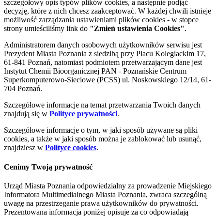
szczegółowy opis typów plików cookies, a następnie podjąć
decyzję, które z nich chcesz zaakceptować. W każdej chwili istnieje
możliwość zarządzania ustawieniami plików cookies - w stopce
strony umieściliśmy link do
"Zmień ustawienia Cookies"
.
Administratorem danych osobowych użytkowników serwisu jest
Prezydent Miasta Poznania z siedzibą przy Placu Kolegiackim 17,
61-841 Poznań, natomiast podmiotem przetwarzającym dane jest
Instytut Chemii Bioorganicznej PAN - Poznańskie Centrum
Superkomputerowo-Sieciowe (PCSS) ul. Noskowskiego 12/14, 61-
704 Poznań.
Szczegółowe informacje na temat przetwarzania Twoich danych
znajdują się w
Polityce prywatności
.
Szczegółowe informacje o tym, w jaki sposób używane są pliki
cookies, a także w jaki sposób można je zablokować lub usunąć,
znajdziesz w
Polityce cookies
.
Cenimy Twoją prywatność
Urząd Miasta Poznania odpowiedzialny za prowadzenie Miejskiego
Informatora Multimedialnego Miasta Poznania, zwraca szczególną
uwagę na przestrzeganie prawa użytkowników do prywatności.
Prezentowana informacja poniżej opisuje za co odpowiadają