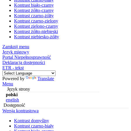
Kontrast biało-czarny
Kontrast żółto-czarny
Kontrast czarno-żółty
Kontrast czarno-zielony
Kontrast zielono-czarny
Kontrast żółto-niebieski
Kontrast niebiesko-żółty
Zamknij menu
Język migowy
Portal Niepełnosprawność
Deklaracja dostępności
ETR - tekst
Powered by
Translate
Menu
Język strony
polski
english
Dostępność
Wersja kontrastowa
Kontrast domyślny
Kontrast czarno-biały