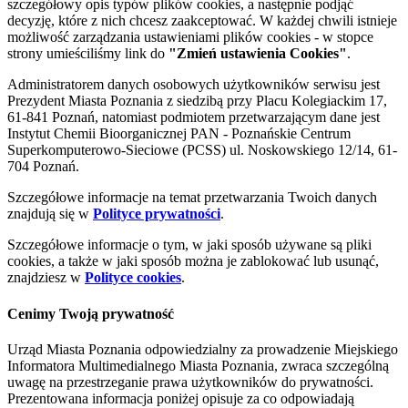
szczegółowy opis typów plików cookies, a następnie podjąć
decyzję, które z nich chcesz zaakceptować. W każdej chwili istnieje
możliwość zarządzania ustawieniami plików cookies - w stopce
strony umieściliśmy link do
"Zmień ustawienia Cookies"
.
Administratorem danych osobowych użytkowników serwisu jest
Prezydent Miasta Poznania z siedzibą przy Placu Kolegiackim 17,
61-841 Poznań, natomiast podmiotem przetwarzającym dane jest
Instytut Chemii Bioorganicznej PAN - Poznańskie Centrum
Superkomputerowo-Sieciowe (PCSS) ul. Noskowskiego 12/14, 61-
704 Poznań.
Szczegółowe informacje na temat przetwarzania Twoich danych
znajdują się w
Polityce prywatności
.
Szczegółowe informacje o tym, w jaki sposób używane są pliki
cookies, a także w jaki sposób można je zablokować lub usunąć,
znajdziesz w
Polityce cookies
.
Cenimy Twoją prywatność
Urząd Miasta Poznania odpowiedzialny za prowadzenie Miejskiego
Informatora Multimedialnego Miasta Poznania, zwraca szczególną
uwagę na przestrzeganie prawa użytkowników do prywatności.
Prezentowana informacja poniżej opisuje za co odpowiadają