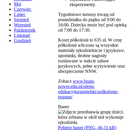
Maj
eksperymenty
Czerwiec
Tygodniowe turnusy trwają od
Lipiec
poniedziałku do piątku od 9:00 do
Sierpień
16:00. Dziecko może być pod opieką
Wrzesień
od 7:00 do 17:30.
Październik
Listopad
Koszt półkolonii to 635 zł. W cenę
Grudzień
półkolonii wliczone są wszystkie
materiały rękodzielnicze i językowe,
upominki, drobne nagrody
rozdawane w trakcie zabaw
językowych, pełne wyżywienie oraz
ubezpieczenie NNW.
Zobacz
www.brain-
power.edu.pl/oferta-
edukacyjna/angielski-polkolonie-
poznan/
Baner
Pobierz baner (PNG, 46,31 kB)