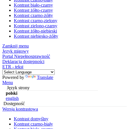
Kontrast biało-czarny
Kontrast żółto-czarny
Kontrast czarno-żółty
Kontrast czarno-zielony
Kontrast zielono-czarny
Kontrast żółto-niebieski
Kontrast niebiesko-żółty
Zamknij menu
Język migowy
Portal Niepełnosprawność
Deklaracja dostępności
ETR - tekst
Powered by
Translate
Menu
Język strony
polski
english
Dostępność
Wersja kontrastowa
Kontrast domyślny
Kontrast czarno-biały