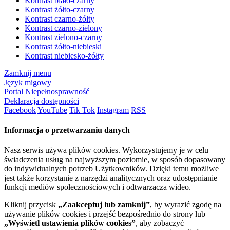
Kontrast biało-czarny
Kontrast żółto-czarny
Kontrast czarno-żółty
Kontrast czarno-zielony
Kontrast zielono-czarny
Kontrast żółto-niebieski
Kontrast niebiesko-żółty
Zamknij menu
Język migowy
Portal Niepełnosprawność
Deklaracja dostępności
Facebook
YouTube
Tik Tok
Instagram
RSS
Informacja o przetwarzaniu danych
Nasz serwis używa plików cookies. Wykorzystujemy je w celu
świadczenia usług na najwyższym poziomie, w sposób dopasowany
do indywidualnych potrzeb Użytkowników. Dzięki temu możliwe
jest także korzystanie z narzędzi analitycznych oraz udostępnianie
funkcji mediów społecznościowych i odtwarzacza wideo.
Kliknij przycisk
„Zaakceptuj lub zamknij”
, by wyrazić zgodę na
używanie plików cookies i przejść bezpośrednio do strony lub
„Wyświetl ustawienia plików cookies”
, aby zobaczyć