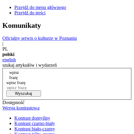
Przejdź do menu głównego
Przejdź do treści
Komunikaty
Oficjalny serwis o kulturze w Poznaniu
|
PL
polski
english
szukaj artykułów i wydarzeń
wpisz
frazę
wpisz frazę
Wyszukaj
Dostępność
Wersja kontrastowa
Kontrast domyślny
Kontrast czarno-biały
Kontrast biało-czarny