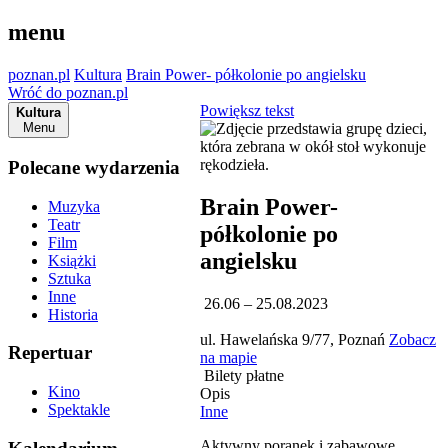
menu
poznan.pl
Kultura
Brain Power- półkolonie po angielsku
Wróć do poznan.pl
Powiększ tekst
Kultura
Menu
Polecane wydarzenia
Brain Power-
Muzyka
Teatr
półkolonie po
Film
angielsku
Książki
Sztuka
Inne
26.06 – 25.08.2023
Historia
ul. Hawelańska 9/77, Poznań
Zobacz
Repertuar
na mapie
Bilety płatne
Kino
Opis
Spektakle
Inne
Aktywny poranek i zabawowe