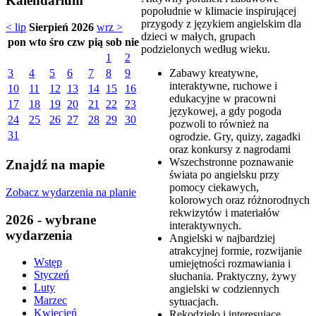
Kalendarium
popołudnie w klimacie inspirującej
przygody z językiem angielskim dla
< lip
Sierpień 2026
wrz >
dzieci w małych, grupach
pon
wto
śro
czw
pią
sob
nie
podzielonych według wieku.
1
2
Zabawy kreatywne,
3
4
5
6
7
8
9
interaktywne, ruchowe i
10
11
12
13
14
15
16
edukacyjne w pracowni
17
18
19
20
21
22
23
językowej, a gdy pogoda
24
25
26
27
28
29
30
pozwoli to również na
31
ogrodzie. Gry, quizy, zagadki
oraz konkursy z nagrodami
Wszechstronne poznawanie
Znajdź na mapie
świata po angielsku przy
pomocy ciekawych,
Zobacz wydarzenia na planie
kolorowych oraz różnorodnych
rekwizytów i materiałów
2026 - wybrane
interaktywnych.
wydarzenia
Angielski w najbardziej
atrakcyjnej formie, rozwijanie
Wstęp
umiejętności rozmawiania i
Styczeń
słuchania. Praktyczny, żywy
Luty
angielski w codziennych
Marzec
sytuacjach.
Kwiecień
Rękodzieło i interesujące