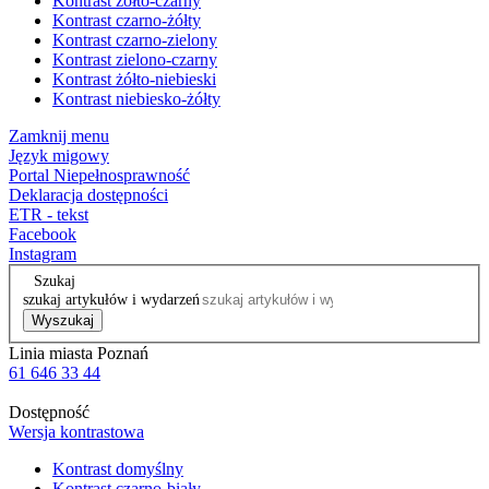
Kontrast żółto-czarny
Kontrast czarno-żółty
Kontrast czarno-zielony
Kontrast zielono-czarny
Kontrast żółto-niebieski
Kontrast niebiesko-żółty
Zamknij menu
Język migowy
Portal Niepełnosprawność
Deklaracja dostępności
ETR - tekst
Facebook
Instagram
Szukaj
szukaj artykułów i wydarzeń
Wyszukaj
Linia miasta Poznań
61 646 33 44
Dostępność
Wersja kontrastowa
Kontrast domyślny
Kontrast czarno-biały