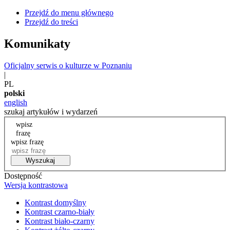
Przejdź do menu głównego
Przejdź do treści
Komunikaty
Oficjalny serwis o kulturze w Poznaniu
|
PL
polski
english
szukaj artykułów i wydarzeń
wpisz
frazę
wpisz frazę
Wyszukaj
Dostępność
Wersja kontrastowa
Kontrast domyślny
Kontrast czarno-biały
Kontrast biało-czarny