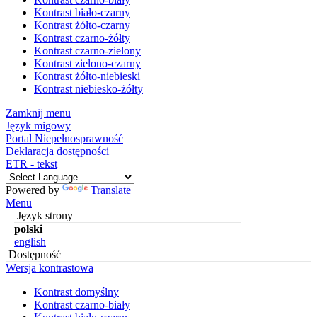
Kontrast biało-czarny
Kontrast żółto-czarny
Kontrast czarno-żółty
Kontrast czarno-zielony
Kontrast zielono-czarny
Kontrast żółto-niebieski
Kontrast niebiesko-żółty
Zamknij menu
Język migowy
Portal Niepełnosprawność
Deklaracja dostępności
ETR - tekst
Powered by
Translate
Menu
Język strony
polski
english
Dostępność
Wersja kontrastowa
Kontrast domyślny
Kontrast czarno-biały