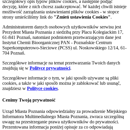
szczegółowy opis typów plików cookies, a następnie podjąć
decyzję, które z nich chcesz zaakceptować. W każdej chwili istnieje
możliwość zarządzania ustawieniami plików cookies - w stopce
strony umieściliśmy link do
"Zmień ustawienia Cookies"
.
Administratorem danych osobowych użytkowników serwisu jest
Prezydent Miasta Poznania z siedzibą przy Placu Kolegiackim 17,
61-841 Poznań, natomiast podmiotem przetwarzającym dane jest
Instytut Chemii Bioorganicznej PAN - Poznańskie Centrum
Superkomputerowo-Sieciowe (PCSS) ul. Noskowskiego 12/14, 61-
704 Poznań.
Szczegółowe informacje na temat przetwarzania Twoich danych
znajdują się w
Polityce prywatności
.
Szczegółowe informacje o tym, w jaki sposób używane są pliki
cookies, a także w jaki sposób można je zablokować lub usunąć,
znajdziesz w
Polityce cookies
.
Cenimy Twoją prywatność
Urząd Miasta Poznania odpowiedzialny za prowadzenie Miejskiego
Informatora Multimedialnego Miasta Poznania, zwraca szczególną
uwagę na przestrzeganie prawa użytkowników do prywatności.
Prezentowana informacja poniżej opisuje za co odpowiadają