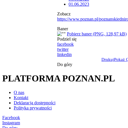
01.06.2023
Zobacz
https://www.poznan.pl/poznanskiednir
Baner
Pobierz baner (PNG, 128,97 kB)
Podziel się
facebook
twitter
linkedin
Drukuj
Pokaż 
Do góry
PLATFORMA POZNAN.PL
O nas
Kontakt
Deklaracja dostępności
Polityka prywatności
Facebook
Instagram
Do góry