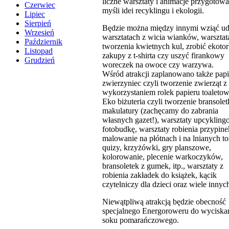
liczne warsztaty i animacje przygotow
Czerwiec
myśli idei recyklingu i ekologii.
Lipiec
Sierpień
Będzie można między innymi wziąć ud
Wrzesień
warsztatach z wicia wianków, warsztat
Październik
tworzenia kwietnych kul, zrobić ekoto
Listopad
zakupy z t-shirta czy uszyć firankowy
Grudzień
woreczek na owoce czy warzywa.
Wśród atrakcji zaplanowano także pap
zwierzyniec czyli tworzenie zwierząt z
wykorzystaniem rolek papieru toaleto
Eko biżuteria czyli tworzenie bransolet
makulatury (zachęcamy do zabrania
własnych gazet!), warsztaty upcykling
fotobudkę, warsztaty robienia przypine
malowanie na płótnach i na lnianych to
quizy, krzyżówki, gry planszowe,
kolorowanie, plecenie warkoczyków,
bransoletek z gumek, itp., warsztaty z
robienia zakładek do książek, kącik
czytelniczy dla dzieci oraz wiele innyc
Niewątpliwą atrakcją będzie obecność
specjalnego Energoroweru do wyciska
soku pomarańczowego.