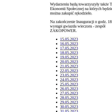
Wydarzeniu będą towarzyszyły także T
Ekonomii Społecznej na których będzi
można zakupić rękodzieło.
Na zakończenie Inauguracji o godz. 18
wystąpi gwiazda wieczoru - zespół
ZAKOPOWER.
15.05.2023
16.05.2023
17.05.2023
18.05.2023
19.05.2023
20.05.2023
21.05.2023
22.05.2023
23.05.2023
24.05.2023
25.05.2023
26.05.2023
27.05.2023
28.05.2023
29.05.2023
30.05.2023
31.05.2023