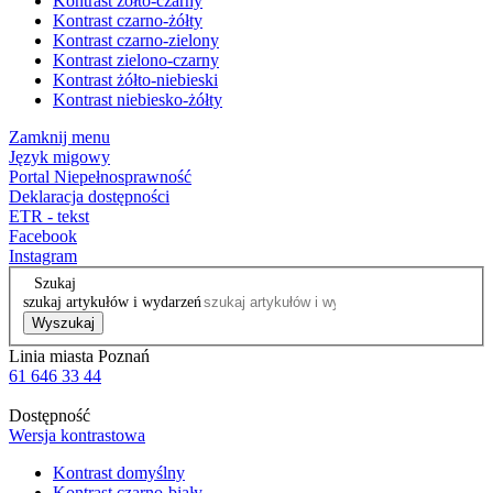
Kontrast żółto-czarny
Kontrast czarno-żółty
Kontrast czarno-zielony
Kontrast zielono-czarny
Kontrast żółto-niebieski
Kontrast niebiesko-żółty
Zamknij menu
Język migowy
Portal Niepełnosprawność
Deklaracja dostępności
ETR - tekst
Facebook
Instagram
Szukaj
szukaj artykułów i wydarzeń
Wyszukaj
Linia miasta Poznań
61 646 33 44
Dostępność
Wersja kontrastowa
Kontrast domyślny
Kontrast czarno-biały