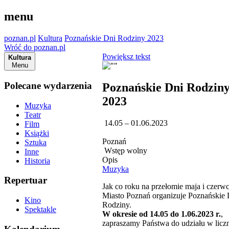
menu
poznan.pl
Kultura
Poznańskie Dni Rodziny 2023
Wróć do poznan.pl
Powiększ tekst
Kultura
Menu
Polecane wydarzenia
Poznańskie Dni Rodzin
2023
Muzyka
Teatr
14.05 – 01.06.2023
Film
Książki
Poznań
Sztuka
Wstęp wolny
Inne
Opis
Historia
Muzyka
Repertuar
Jak co roku na przełomie maja i czerwc
Miasto Poznań organizuje Poznańskie 
Kino
Rodziny.
Spektakle
W okresie od 14.05 do 1.06.2023 r.
,
zapraszamy Państwa do udziału w licz