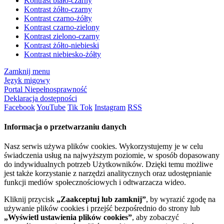
Kontrast biało-czarny
Kontrast żółto-czarny
Kontrast czarno-żółty
Kontrast czarno-zielony
Kontrast zielono-czarny
Kontrast żółto-niebieski
Kontrast niebiesko-żółty
Zamknij menu
Język migowy
Portal Niepełnosprawność
Deklaracja dostępności
Facebook
YouTube
Tik Tok
Instagram
RSS
Informacja o przetwarzaniu danych
Nasz serwis używa plików cookies. Wykorzystujemy je w celu
świadczenia usług na najwyższym poziomie, w sposób dopasowany
do indywidualnych potrzeb Użytkowników. Dzięki temu możliwe
jest także korzystanie z narzędzi analitycznych oraz udostępnianie
funkcji mediów społecznościowych i odtwarzacza wideo.
Kliknij przycisk
„Zaakceptuj lub zamknij”
, by wyrazić zgodę na
używanie plików cookies i przejść bezpośrednio do strony lub
„Wyświetl ustawienia plików cookies”
, aby zobaczyć