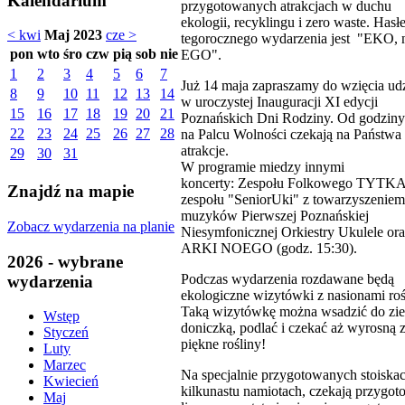
Kalendarium
przygotowanych atrakcjach w duchu
ekologii, recyklingu i zero waste. Has
< kwi
Maj 2023
cze >
tegorocznego wydarzenia jest "EKO, 
pon
wto
śro
czw
pią
sob
nie
EGO".
1
2
3
4
5
6
7
Już 14 maja zapraszamy do wzięcia ud
8
9
10
11
12
13
14
w uroczystej Inauguracji XI edycji
15
16
17
18
19
20
21
Poznańskich Dni Rodziny. Od godziny
22
23
24
25
26
27
28
na Palcu Wolności czekają na Państwa 
atrakcje.
29
30
31
W programie miedzy innymi
koncerty: Zespołu Folkowego TYTKA
Znajdź na mapie
zespołu "SeniorUki" z towarzyszeniem
muzyków Pierwszej Poznańskiej
Zobacz wydarzenia na planie
Niesymfonicznej Orkiestry Ukulele or
ARKI NOEGO (godz. 15:30).
2026 - wybrane
Podczas wydarzenia rozdawane będą
wydarzenia
ekologiczne wizytówki z nasionami roś
Taką wizytówkę można wsadzić do zie
Wstęp
doniczką, podlać i czekać aż wyrosną z
Styczeń
piękne rośliny!
Luty
Marzec
Na specjalnie przygotowanych stoiska
Kwiecień
kilkunastu namiotach, czekają przygo
Maj