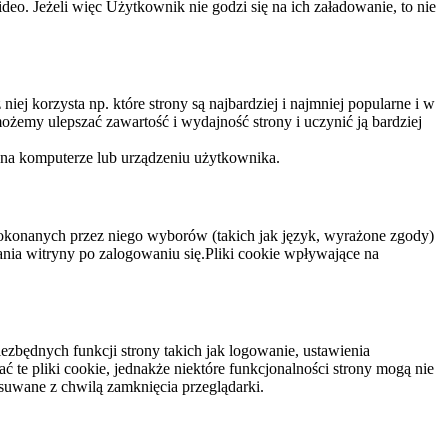
eo. Jeżeli więc Użytkownik nie godzi się na ich załadowanie, to nie
niej korzysta np. które strony są najbardziej i najmniej popularne i w
żemy ulepszać zawartość i wydajność strony i uczynić ją bardziej
 na komputerze lub urządzeniu użytkownika.
dokonanych przez niego wyborów (takich jak język, wyrażone zgody)
wania witryny po zalogowaniu się.Pliki cookie wpływające na
ezbędnych funkcji strony takich jak logowanie, ustawienia
 te pliki cookie, jednakże niektóre funkcjonalności strony mogą nie
suwane z chwilą zamknięcia przeglądarki.