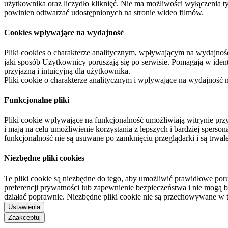
użytkownika oraz liczydło kliknięć. Nie ma możliwości wyłączenia t
powinien odtwarzać udostępnionych na stronie wideo filmów.
Cookies wpływające na wydajność
Pliki cookies o charakterze analitycznym, wpływającym na wydajność zb
jaki sposób Użytkownicy poruszają się po serwisie. Pomagają w ide
przyjazną i intuicyjną dla użytkownika.
Pliki cookie o charakterze analitycznym i wpływające na wydajność
Funkcjonalne pliki
Pliki cookie wpływające na funkcjonalność umożliwiają witrynie p
i mają na celu umożliwienie korzystania z lepszych i bardziej sperso
funkcjonalność nie są usuwane po zamknięciu przeglądarki i są trw
Niezbędne pliki cookies
Te pliki cookie są niezbędne do tego, aby umożliwić prawidłowe poru
preferencji prywatności lub zapewnienie bezpieczeństwa i nie mogą b
działać poprawnie. Niezbędne pliki cookie nie są przechowywane w 
Ustawienia
Zaakceptuj