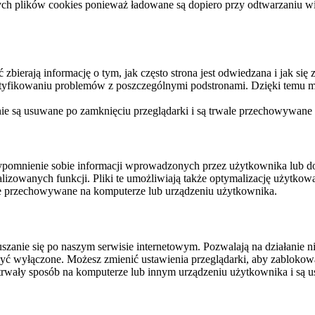
ych plików cookies ponieważ ładowane są dopiero przy odtwarzaniu wid
ierają informację o tym, jak często strona jest odwiedzana i jak się z 
ntyfikowaniu problemów z poszczególnymi podstronami. Dzięki temu mo
 nie są usuwane po zamknięciu przeglądarki i są trwale przechowywane
rzypomnienie sobie informacji wprowadzonych przez użytkownika lub 
nalizowanych funkcji. Pliki te umożliwiają także optymalizację użytko
ale przechowywane na komputerze lub urządzeniu użytkownika.
szanie się po naszym serwisie internetowym. Pozwalają na działanie ni
yć wyłączone. Możesz zmienić ustawienia przeglądarki, aby zablokować
trwały sposób na komputerze lub innym urządzeniu użytkownika i są u