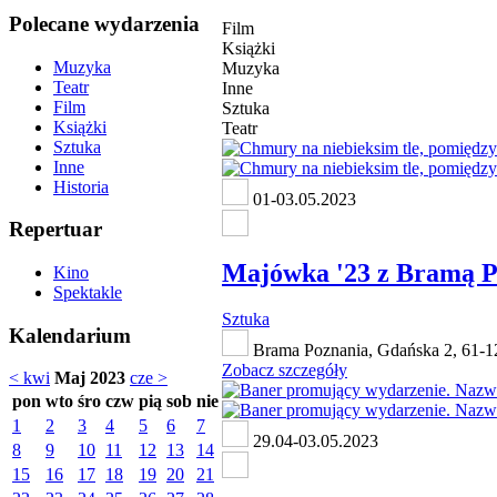
Polecane wydarzenia
Film
Książki
Muzyka
Muzyka
Teatr
Inne
Film
Sztuka
Książki
Teatr
Sztuka
Inne
Historia
01-03.05.2023
Repertuar
Majówka '23 z Bramą P
Kino
Spektakle
Sztuka
Kalendarium
Brama Poznania, Gdańska 2, 61-1
Zobacz szczegóły
< kwi
Maj 2023
cze >
pon
wto
śro
czw
pią
sob
nie
1
2
3
4
5
6
7
29.04-03.05.2023
8
9
10
11
12
13
14
15
16
17
18
19
20
21