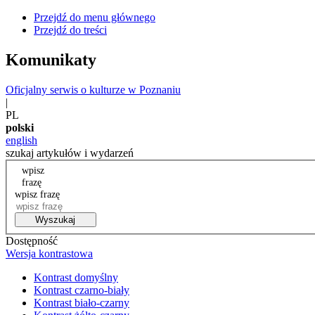
Przejdź do menu głównego
Przejdź do treści
Komunikaty
Oficjalny serwis o kulturze w Poznaniu
|
PL
polski
english
szukaj artykułów i wydarzeń
wpisz
frazę
wpisz frazę
Wyszukaj
Dostępność
Wersja kontrastowa
Kontrast domyślny
Kontrast czarno-biały
Kontrast biało-czarny