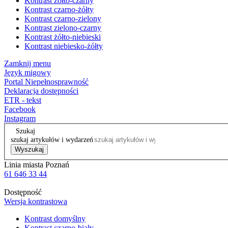
Kontrast żółto-czarny
Kontrast czarno-żółty
Kontrast czarno-zielony
Kontrast zielono-czarny
Kontrast żółto-niebieski
Kontrast niebiesko-żółty
Zamknij menu
Język migowy
Portal Niepełnosprawność
Deklaracja dostępności
ETR - tekst
Facebook
Instagram
Szukaj
szukaj artykułów i wydarzeń
Wyszukaj
Linia miasta Poznań
61 646 33 44
Dostępność
Wersja kontrastowa
Kontrast domyślny
Kontrast czarno-biały