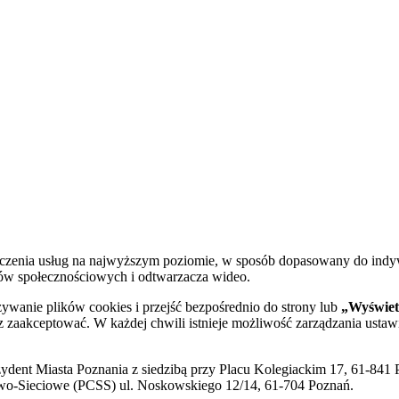
dczenia usług na najwyższym poziomie, w sposób dopasowany do indy
diów społecznościowych i odtwarzacza wideo.
żywanie plików cookies i przejść bezpośrednio do strony lub
„Wyświetl
sz zaakceptować. W każdej chwili istnieje możliwość zarządzania ustaw
ent Miasta Poznania z siedzibą przy Placu Kolegiackim 17, 61-841 P
o-Sieciowe (PCSS) ul. Noskowskiego 12/14, 61-704 Poznań.