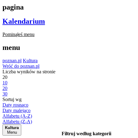
pagina
Kalendarium
Pominąłeś menu
menu
poznan.pl
Kultura
Wróć do poznan.pl
Liczba wyników na stronie
20
10
20
30
Sortuj wg
Daty rosnąco
Daty malejąco
Alfabetu (A-Z)
Alfabetu (Z-A)
Kultura
Menu
Filtruj według kategorii