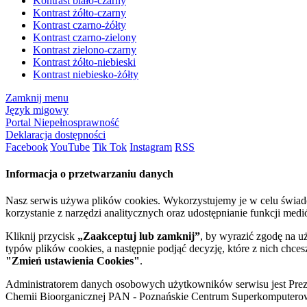
Kontrast biało-czarny
Kontrast żółto-czarny
Kontrast czarno-żółty
Kontrast czarno-zielony
Kontrast zielono-czarny
Kontrast żółto-niebieski
Kontrast niebiesko-żółty
Zamknij menu
Język migowy
Portal Niepełnosprawność
Deklaracja dostępności
Facebook
YouTube
Tik Tok
Instagram
RSS
Informacja o przetwarzaniu danych
Nasz serwis używa plików cookies. Wykorzystujemy je w celu świa
korzystanie z narzędzi analitycznych oraz udostępnianie funkcji me
Kliknij przycisk
„Zaakceptuj lub zamknij”
, by wyrazić zgodę na u
typów plików cookies, a następnie podjąć decyzję, które z nich chce
"Zmień ustawienia Cookies"
.
Administratorem danych osobowych użytkowników serwisu jest Prezyd
Chemii Bioorganicznej PAN - Poznańskie Centrum Superkomputerow