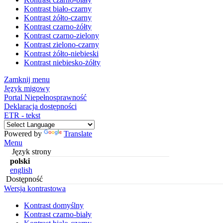
Kontrast biało-czarny
Kontrast żółto-czarny
Kontrast czarno-żółty
Kontrast czarno-zielony
Kontrast zielono-czarny
Kontrast żółto-niebieski
Kontrast niebiesko-żółty
Zamknij menu
Język migowy
Portal Niepełnosprawność
Deklaracja dostępności
ETR - tekst
Powered by
Translate
Menu
Język strony
polski
english
Dostępność
Wersja kontrastowa
Kontrast domyślny
Kontrast czarno-biały