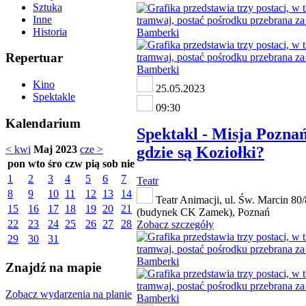
Sztuka
Inne
Historia
Repertuar
Kino
25.05.2023
Spektakle
09:30
Kalendarium
Spektakl - Misja Poznań
gdzie są Koziołki?
< kwi
Maj 2023
cze >
pon
wto
śro
czw
pią
sob
nie
1
2
3
4
5
6
7
Teatr
8
9
10
11
12
13
14
Teatr Animacji, ul. Św. Marcin 80
15
16
17
18
19
20
21
(budynek CK Zamek), Poznań
22
23
24
25
26
27
28
Zobacz szczegóły
29
30
31
Znajdź na mapie
Zobacz wydarzenia na planie