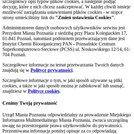
szczegółowy opis typów plików cookies, a następnie podjąć
decyzję, które z nich chcesz zaakceptować. W każdej chwili istnieje
możliwość zarządzania ustawieniami plików cookies - w stopce
strony umieściliśmy link do
"Zmień ustawienia Cookies"
.
Administratorem danych osobowych użytkowników serwisu jest
Prezydent Miasta Poznania z siedzibą przy Placu Kolegiackim 17,
61-841 Poznań, natomiast podmiotem przetwarzającym dane jest
Instytut Chemii Bioorganicznej PAN - Poznańskie Centrum
Superkomputerowo-Sieciowe (PCSS) ul. Noskowskiego 12/14, 61-
704 Poznań.
Szczegółowe informacje na temat przetwarzania Twoich danych
znajdują się w
Polityce prywatności
.
Szczegółowe informacje o tym, w jaki sposób używane są pliki
cookies, a także w jaki sposób można je zablokować lub usunąć,
znajdziesz w
Polityce cookies
.
Cenimy Twoją prywatność
Urząd Miasta Poznania odpowiedzialny za prowadzenie Miejskiego
Informatora Multimedialnego Miasta Poznania, zwraca szczególną
uwagę na przestrzeganie prawa użytkowników do prywatności.
Prezentowana informacja poniżej opisuje za co odpowiadają