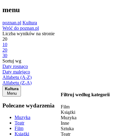
menu
poznan.pl
Kultura
Wróć do poznan.pl
Liczba wyników na stronie
20
10
20
30
Sortuj wg
Daty rosnąco
Daty malejąco
Alfabetu (A-Z)
Alfabetu (Z-A)
Kultura
Menu
Filtruj według kategorii
Polecane wydarzenia
Film
Książki
Muzyka
Muzyka
Teatr
Inne
Film
Sztuka
Książki
Teatr