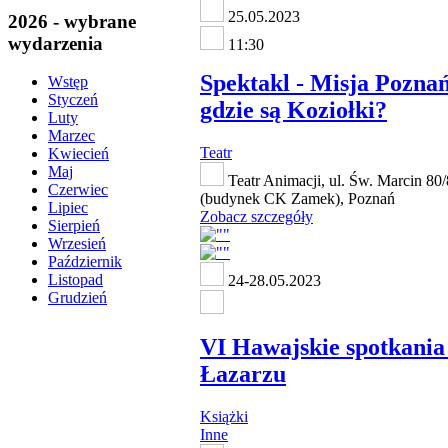
25.05.2023
2026 - wybrane
wydarzenia
11:30
Spektakl - Misja Poznań
Wstęp
Styczeń
gdzie są Koziołki?
Luty
Marzec
Teatr
Kwiecień
Maj
Teatr Animacji, ul. Św. Marcin 80
Czerwiec
(budynek CK Zamek), Poznań
Lipiec
Zobacz szczegóły
Sierpień
Wrzesień
Październik
Listopad
24-28.05.2023
Grudzień
VI Hawajskie spotkania
Łazarzu
Książki
Inne