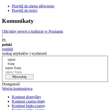
Przejdź do menu głównego
Przejdź do treści
Komunikaty
Oficjalny serwis o kulturze w Poznaniu
|
PL
polski
english
szukaj artykułów i wydarzeń
wpisz
frazę
wpisz frazę
Wyszukaj
Dostępność
Wersja kontrastowa
Kontrast domyślny
Kontrast czarno-biały
Kontrast biało-czarny