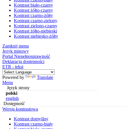
Kontrast biało-czarny
Kontrast żółto-czarny
Kontrast czarno-żółty
Kontrast czarno-zielony
Kontrast zielono-czarny
Kontrast żółto-niebieski
Kontrast niebiesko-żółty
Zamknij menu
Język migowy
Portal Niepełnosprawność
Deklaracja dostępności
ETR - tekst
Powered by
Translate
Menu
Język strony
polski
english
Dostępność
Wersja kontrastowa
Kontrast domyślny
Kontrast czarno-biały