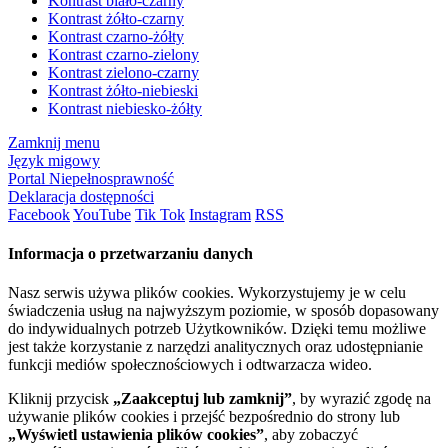
Kontrast biało-czarny
Kontrast żółto-czarny
Kontrast czarno-żółty
Kontrast czarno-zielony
Kontrast zielono-czarny
Kontrast żółto-niebieski
Kontrast niebiesko-żółty
Zamknij menu
Język migowy
Portal Niepełnosprawność
Deklaracja dostępności
Facebook
YouTube
Tik Tok
Instagram
RSS
Informacja o przetwarzaniu danych
Nasz serwis używa plików cookies. Wykorzystujemy je w celu
świadczenia usług na najwyższym poziomie, w sposób dopasowany
do indywidualnych potrzeb Użytkowników. Dzięki temu możliwe
jest także korzystanie z narzędzi analitycznych oraz udostępnianie
funkcji mediów społecznościowych i odtwarzacza wideo.
Kliknij przycisk
„Zaakceptuj lub zamknij”
, by wyrazić zgodę na
używanie plików cookies i przejść bezpośrednio do strony lub
„Wyświetl ustawienia plików cookies”
, aby zobaczyć