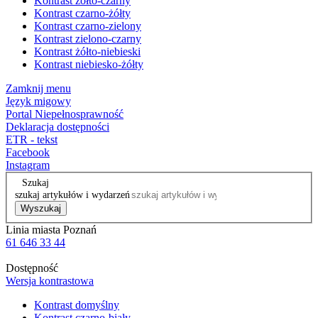
Kontrast żółto-czarny
Kontrast czarno-żółty
Kontrast czarno-zielony
Kontrast zielono-czarny
Kontrast żółto-niebieski
Kontrast niebiesko-żółty
Zamknij menu
Język migowy
Portal Niepełnosprawność
Deklaracja dostępności
ETR - tekst
Facebook
Instagram
Szukaj
szukaj artykułów i wydarzeń
Wyszukaj
Linia miasta Poznań
61 646 33 44
Dostępność
Wersja kontrastowa
Kontrast domyślny
Kontrast czarno-biały