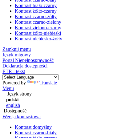
Kontrast biało-czarny
Kontrast żółto-czarny
Kontrast czarno-żółty
Kontrast czarno-zielony
Kontrast zielono-czarny
Kontrast żółto-niebieski
Kontrast niebiesko-żółty
Zamknij menu
Język migowy
Portal Niepełnosprawność
Deklaracja dostępności
ETR - tekst
Powered by
Translate
Menu
Język strony
polski
english
Dostępność
Wersja kontrastowa
Kontrast domyślny
Kontrast czarno-biały