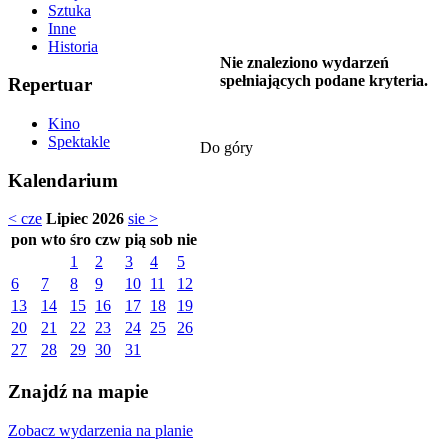
Sztuka
Inne
Historia
Nie znaleziono wydarzeń
spełniających podane kryteria.
Repertuar
Kino
Spektakle
Do góry
Kalendarium
< cze
Lipiec 2026
sie >
pon
wto
śro
czw
pią
sob
nie
1
2
3
4
5
6
7
8
9
10
11
12
13
14
15
16
17
18
19
20
21
22
23
24
25
26
27
28
29
30
31
Znajdź na mapie
Zobacz wydarzenia na planie