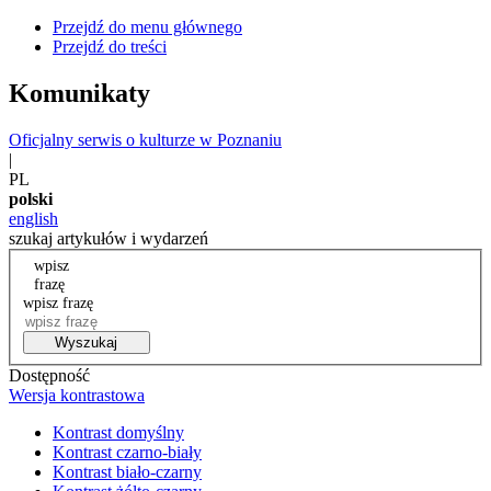
Przejdź do menu głównego
Przejdź do treści
Komunikaty
Oficjalny serwis o kulturze w Poznaniu
|
PL
polski
english
szukaj artykułów i wydarzeń
wpisz
frazę
wpisz frazę
Wyszukaj
Dostępność
Wersja kontrastowa
Kontrast domyślny
Kontrast czarno-biały
Kontrast biało-czarny