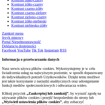
Kontrast biało-czarny
Kontrast żółto-czarny
Kontrast czarno-żółty
Kontrast czarno-zielony
Kontrast zielono-czarny
Kontrast żółto-niebieski
Kontrast niebiesko-żółty
Zamknij menu
Język migowy
Portal Niepełnosprawność
Deklaracja dostępności
Facebook
YouTube
Tik Tok
Instagram
RSS
Informacja o przetwarzaniu danych
Nasz serwis używa plików cookies. Wykorzystujemy je w celu
świadczenia usług na najwyższym poziomie, w sposób dopasowany
do indywidualnych potrzeb Użytkowników. Dzięki temu możliwe
jest także korzystanie z narzędzi analitycznych oraz udostępnianie
funkcji mediów społecznościowych i odtwarzacza wideo.
Kliknij przycisk
„Zaakceptuj lub zamknij”
, by wyrazić zgodę na
używanie plików cookies i przejść bezpośrednio do strony lub
„Wyświetl ustawienia plików cookies”
, aby zobaczyć