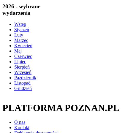
2026 - wybrane
wydarzenia
Wstęp
Styczeń
Luty
Marzec
Kwiecień
Maj
Czerwiec
Lipiec
Sierpień
Wrzesień
Październik
Listopad
Grudzień
PLATFORMA POZNAN.PL
O nas
Kontakt
Deklaracja dostępności