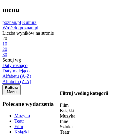
menu
poznan.pl
Kultura
Wróć do poznan.pl
Liczba wyników na stronie
20
10
20
30
Sortuj wg
Daty rosnąco
Daty malejąco
Alfabetu (A-Z)
Alfabetu (Z-A)
Kultura
Menu
Filtruj według kategorii
Polecane wydarzenia
Film
Książki
Muzyka
Muzyka
Teatr
Inne
Film
Sztuka
Książki
Teatr