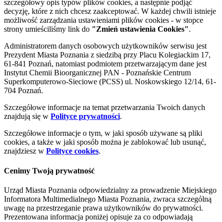
szczegółowy opis typów plików cookies, a następnie podjąć
decyzję, które z nich chcesz zaakceptować. W każdej chwili istnieje
możliwość zarządzania ustawieniami plików cookies - w stopce
strony umieściliśmy link do
"Zmień ustawienia Cookies"
.
Administratorem danych osobowych użytkowników serwisu jest
Prezydent Miasta Poznania z siedzibą przy Placu Kolegiackim 17,
61-841 Poznań, natomiast podmiotem przetwarzającym dane jest
Instytut Chemii Bioorganicznej PAN - Poznańskie Centrum
Superkomputerowo-Sieciowe (PCSS) ul. Noskowskiego 12/14, 61-
704 Poznań.
Szczegółowe informacje na temat przetwarzania Twoich danych
znajdują się w
Polityce prywatności
.
Szczegółowe informacje o tym, w jaki sposób używane są pliki
cookies, a także w jaki sposób można je zablokować lub usunąć,
znajdziesz w
Polityce cookies
.
Cenimy Twoją prywatność
Urząd Miasta Poznania odpowiedzialny za prowadzenie Miejskiego
Informatora Multimedialnego Miasta Poznania, zwraca szczególną
uwagę na przestrzeganie prawa użytkowników do prywatności.
Prezentowana informacja poniżej opisuje za co odpowiadają