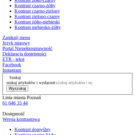
Kontrast żółto-czarny
Kontrast czarno-żółty
Kontrast czarno-zielony
Kontrast zielono-czarny
Kontrast żółto-niebieski
Kontrast niebiesko-żółty
Zamknij menu
Język migowy
Portal Niepełnosprawność
Deklaracja dostępności
ETR - tekst
Facebook
Instagram
Szukaj
szukaj artykułów i wydarzeń
Wyszukaj
Linia miasta Poznań
61 646 33 44
Dostępność
Wersja kontrastowa
Kontrast domyślny
Kontrast czarno-biały