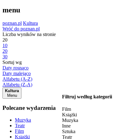
menu
poznan.pl
Kultura
Wróć do poznan.pl
Liczba wyników na stronie
20
10
20
30
Sortuj wg
Daty rosnąco
Daty malejąco
Alfabetu (A-Z)
Alfabetu (Z-A)
Kultura
Menu
Filtruj według kategorii
Polecane wydarzenia
Film
Książki
Muzyka
Muzyka
Teatr
Inne
Film
Sztuka
Książki
Teatr