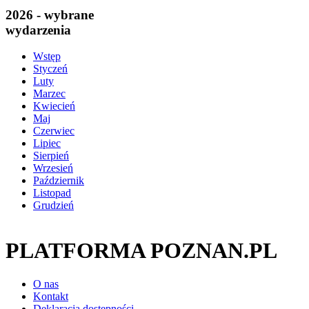
2026 - wybrane
wydarzenia
Wstęp
Styczeń
Luty
Marzec
Kwiecień
Maj
Czerwiec
Lipiec
Sierpień
Wrzesień
Październik
Listopad
Grudzień
PLATFORMA POZNAN.PL
O nas
Kontakt
Deklaracja dostępności