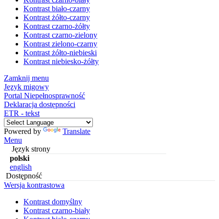
Kontrast biało-czarny
Kontrast żółto-czarny
Kontrast czarno-żółty
Kontrast czarno-zielony
Kontrast zielono-czarny
Kontrast żółto-niebieski
Kontrast niebiesko-żółty
Zamknij menu
Język migowy
Portal Niepełnosprawność
Deklaracja dostępności
ETR - tekst
Powered by
Translate
Menu
Język strony
polski
english
Dostępność
Wersja kontrastowa
Kontrast domyślny
Kontrast czarno-biały