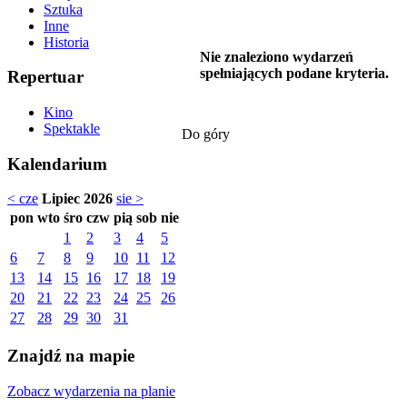
Sztuka
Inne
Historia
Nie znaleziono wydarzeń
spełniających podane kryteria.
Repertuar
Kino
Spektakle
Do góry
Kalendarium
< cze
Lipiec 2026
sie >
pon
wto
śro
czw
pią
sob
nie
1
2
3
4
5
6
7
8
9
10
11
12
13
14
15
16
17
18
19
20
21
22
23
24
25
26
27
28
29
30
31
Znajdź na mapie
Zobacz wydarzenia na planie