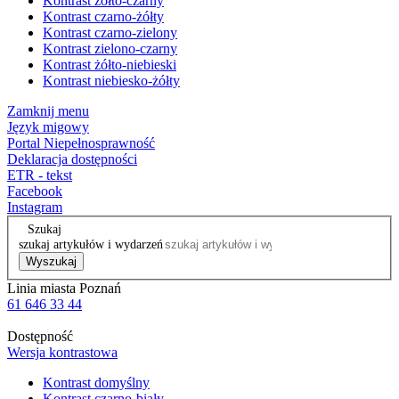
Kontrast żółto-czarny
Kontrast czarno-żółty
Kontrast czarno-zielony
Kontrast zielono-czarny
Kontrast żółto-niebieski
Kontrast niebiesko-żółty
Zamknij menu
Język migowy
Portal Niepełnosprawność
Deklaracja dostępności
ETR - tekst
Facebook
Instagram
Szukaj
szukaj artykułów i wydarzeń
Wyszukaj
Linia miasta Poznań
61 646 33 44
Dostępność
Wersja kontrastowa
Kontrast domyślny
Kontrast czarno-biały