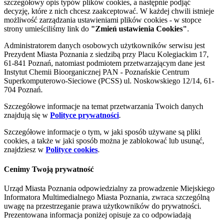
szczegółowy opis typów plików cookies, a następnie podjąć
decyzję, które z nich chcesz zaakceptować. W każdej chwili istnieje
możliwość zarządzania ustawieniami plików cookies - w stopce
strony umieściliśmy link do
"Zmień ustawienia Cookies"
.
Administratorem danych osobowych użytkowników serwisu jest
Prezydent Miasta Poznania z siedzibą przy Placu Kolegiackim 17,
61-841 Poznań, natomiast podmiotem przetwarzającym dane jest
Instytut Chemii Bioorganicznej PAN - Poznańskie Centrum
Superkomputerowo-Sieciowe (PCSS) ul. Noskowskiego 12/14, 61-
704 Poznań.
Szczegółowe informacje na temat przetwarzania Twoich danych
znajdują się w
Polityce prywatności
.
Szczegółowe informacje o tym, w jaki sposób używane są pliki
cookies, a także w jaki sposób można je zablokować lub usunąć,
znajdziesz w
Polityce cookies
.
Cenimy Twoją prywatność
Urząd Miasta Poznania odpowiedzialny za prowadzenie Miejskiego
Informatora Multimedialnego Miasta Poznania, zwraca szczególną
uwagę na przestrzeganie prawa użytkowników do prywatności.
Prezentowana informacja poniżej opisuje za co odpowiadają