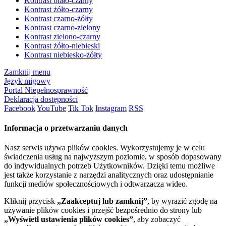
Kontrast biało-czarny
Kontrast żółto-czarny
Kontrast czarno-żółty
Kontrast czarno-zielony
Kontrast zielono-czarny
Kontrast żółto-niebieski
Kontrast niebiesko-żółty
Zamknij menu
Język migowy
Portal Niepełnosprawność
Deklaracja dostępności
Facebook
YouTube
Tik Tok
Instagram
RSS
Informacja o przetwarzaniu danych
Nasz serwis używa plików cookies. Wykorzystujemy je w celu
świadczenia usług na najwyższym poziomie, w sposób dopasowany
do indywidualnych potrzeb Użytkowników. Dzięki temu możliwe
jest także korzystanie z narzędzi analitycznych oraz udostępnianie
funkcji mediów społecznościowych i odtwarzacza wideo.
Kliknij przycisk
„Zaakceptuj lub zamknij”
, by wyrazić zgodę na
używanie plików cookies i przejść bezpośrednio do strony lub
„Wyświetl ustawienia plików cookies”
, aby zobaczyć