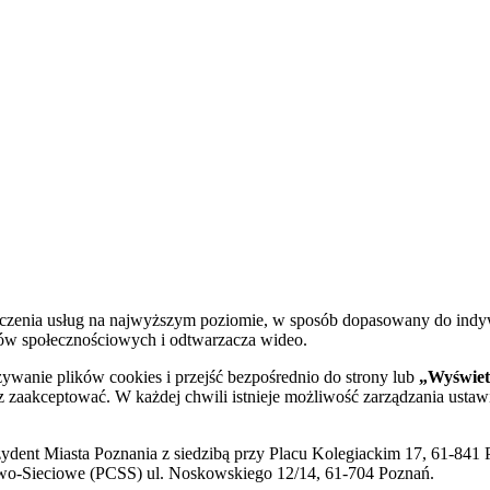
dczenia usług na najwyższym poziomie, w sposób dopasowany do indy
diów społecznościowych i odtwarzacza wideo.
żywanie plików cookies i przejść bezpośrednio do strony lub
„Wyświetl
sz zaakceptować. W każdej chwili istnieje możliwość zarządzania ustaw
ent Miasta Poznania z siedzibą przy Placu Kolegiackim 17, 61-841 P
o-Sieciowe (PCSS) ul. Noskowskiego 12/14, 61-704 Poznań.