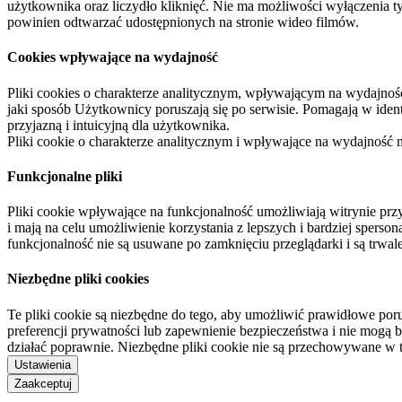
użytkownika oraz liczydło kliknięć. Nie ma możliwości wyłączenia t
powinien odtwarzać udostępnionych na stronie wideo filmów.
Cookies wpływające na wydajność
Pliki cookies o charakterze analitycznym, wpływającym na wydajność zb
jaki sposób Użytkownicy poruszają się po serwisie. Pomagają w ide
przyjazną i intuicyjną dla użytkownika.
Pliki cookie o charakterze analitycznym i wpływające na wydajność
Funkcjonalne pliki
Pliki cookie wpływające na funkcjonalność umożliwiają witrynie p
i mają na celu umożliwienie korzystania z lepszych i bardziej sperso
funkcjonalność nie są usuwane po zamknięciu przeglądarki i są trw
Niezbędne pliki cookies
Te pliki cookie są niezbędne do tego, aby umożliwić prawidłowe poru
preferencji prywatności lub zapewnienie bezpieczeństwa i nie mogą b
działać poprawnie. Niezbędne pliki cookie nie są przechowywane w 
Ustawienia
Zaakceptuj