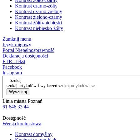
Kontrast żółto-czarny
Kontrast czarno-żółty
Kontrast czarno-zielony
Kontrast zielono-czarny
Kontrast żółto-niebieski
Kontrast niebiesko-żółty
Zamknij menu
Język migowy
Portal Niepełnosprawność
Deklaracja dostępności
ETR - tekst
Facebook
Instagram
Szukaj
szukaj artykułów i wydarzeń
Wyszukaj
Linia miasta Poznań
61 646 33 44
Dostępność
Wersja kontrastowa
Kontrast domyślny
Kontrast czarno-biały