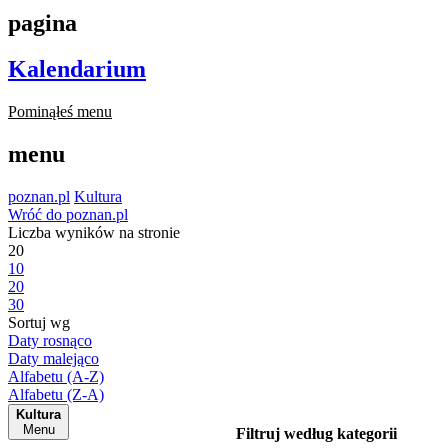
pagina
Kalendarium
Pominąłeś menu
menu
poznan.pl
Kultura
Wróć do poznan.pl
Liczba wyników na stronie
20
10
20
30
Sortuj wg
Daty rosnąco
Daty malejąco
Alfabetu (A-Z)
Alfabetu (Z-A)
Kultura
Menu
Filtruj według kategorii