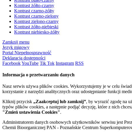
Kontrast biało-czarny
Kontrast żółto-czarny
Kontrast czarno-żółty
Kontrast czarno-zielony
Kontrast zielono-czarny
Kontrast żółto-niebieski
Kontrast niebiesko-żółty
Zamknij menu
Język migowy
Portal Niepełnosprawność
Deklaracja dostępności
Facebook
YouTube
Tik Tok
Instagram
RSS
Informacja o przetwarzaniu danych
Nasz serwis używa plików cookies. Wykorzystujemy je w celu świa
korzystanie z narzędzi analitycznych oraz udostępnianie funkcji me
Kliknij przycisk
„Zaakceptuj lub zamknij”
, by wyrazić zgodę na u
typów plików cookies, a następnie podjąć decyzję, które z nich chce
"Zmień ustawienia Cookies"
.
Administratorem danych osobowych użytkowników serwisu jest Prezyd
Chemii Bioorganicznej PAN - Poznańskie Centrum Superkomputerow