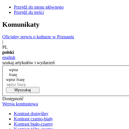
Przejdź do menu głównego
Przejdź do treści
Komunikaty
Oficjalny serwis o kulturze w Poznaniu
|
PL
polski
english
szukaj artykułów i wydarzeń
wpisz
frazę
wpisz frazę
Wyszukaj
Dostępność
Wersja kontrastowa
Kontrast domyślny
Kontrast czarno-biały
Kontrast biało-czarny