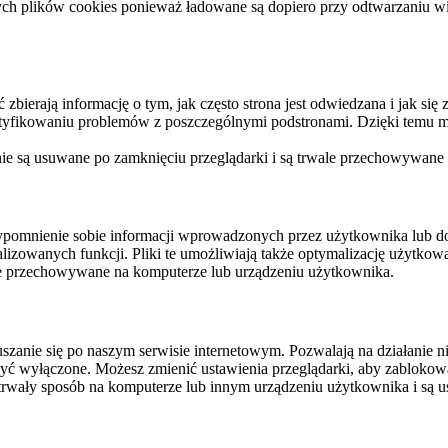
ych plików cookies ponieważ ładowane są dopiero przy odtwarzaniu wid
ierają informację o tym, jak często strona jest odwiedzana i jak się z 
ntyfikowaniu problemów z poszczególnymi podstronami. Dzięki temu mo
 nie są usuwane po zamknięciu przeglądarki i są trwale przechowywane
rzypomnienie sobie informacji wprowadzonych przez użytkownika lub 
nalizowanych funkcji. Pliki te umożliwiają także optymalizację użytko
ale przechowywane na komputerze lub urządzeniu użytkownika.
szanie się po naszym serwisie internetowym. Pozwalają na działanie ni
yć wyłączone. Możesz zmienić ustawienia przeglądarki, aby zablokować
trwały sposób na komputerze lub innym urządzeniu użytkownika i są u