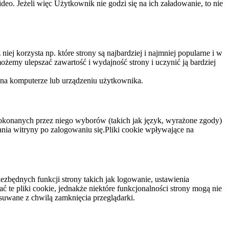
eo. Jeżeli więc Użytkownik nie godzi się na ich załadowanie, to nie
niej korzysta np. które strony są najbardziej i najmniej popularne i w
żemy ulepszać zawartość i wydajność strony i uczynić ją bardziej
 na komputerze lub urządzeniu użytkownika.
dokonanych przez niego wyborów (takich jak język, wyrażone zgody)
wania witryny po zalogowaniu się.Pliki cookie wpływające na
ezbędnych funkcji strony takich jak logowanie, ustawienia
 te pliki cookie, jednakże niektóre funkcjonalności strony mogą nie
suwane z chwilą zamknięcia przeglądarki.