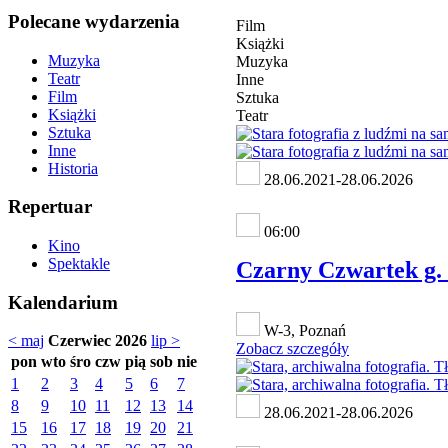
Polecane wydarzenia
Film
Książki
Muzyka
Muzyka
Teatr
Inne
Film
Sztuka
Książki
Teatr
Sztuka
Inne
Historia
28.06.2021-28.06.2026
Repertuar
06:00
Kino
Spektakle
Czarny Czwartek g. 
Kalendarium
W-3, Poznań
< maj
Czerwiec 2026
lip >
Zobacz szczegóły
pon
wto
śro
czw
pią
sob
nie
1
2
3
4
5
6
7
8
9
10
11
12
13
14
28.06.2021-28.06.2026
15
16
17
18
19
20
21