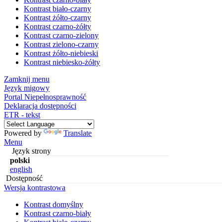
Kontrast biało-czarny
Kontrast żółto-czarny
Kontrast czarno-żółty
Kontrast czarno-zielony
Kontrast zielono-czarny
Kontrast żółto-niebieski
Kontrast niebiesko-żółty
Zamknij menu
Język migowy
Portal Niepełnosprawność
Deklaracja dostępności
ETR - tekst
Powered by
Translate
Menu
Język strony
polski
english
Dostępność
Wersja kontrastowa
Kontrast domyślny
Kontrast czarno-biały