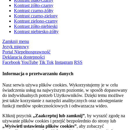
Kontrast biało-czarny
Kontrast żółto-czarny
Kontrast czarno-żółty
Kontrast czarno-zielony
Kontrast zielono-czarny
Kontrast żółto-niebieski
Kontrast niebiesko-żółty
Zamknij menu
Język migowy
Portal Niepełnosprawność
Deklaracja dostępności
Facebook
YouTube
Tik Tok
Instagram
RSS
Informacja o przetwarzaniu danych
Nasz serwis używa plików cookies. Wykorzystujemy je w celu
świadczenia usług na najwyższym poziomie, w sposób dopasowany
do indywidualnych potrzeb Użytkowników. Dzięki temu możliwe
jest także korzystanie z narzędzi analitycznych oraz udostępnianie
funkcji mediów społecznościowych i odtwarzacza wideo.
Kliknij przycisk
„Zaakceptuj lub zamknij”
, by wyrazić zgodę na
używanie plików cookies i przejść bezpośrednio do strony lub
„Wyświetl ustawienia plików cookies”
, aby zobaczyć