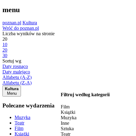
menu
poznan.pl
Kultura
Wróć do poznan.pl
Liczba wyników na stronie
20
10
20
30
Sortuj wg
Daty rosnąco
Daty malejąco
Alfabetu (A-Z)
Alfabetu (Z-A)
Kultura
Menu
Filtruj według kategorii
Polecane wydarzenia
Film
Książki
Muzyka
Muzyka
Teatr
Inne
Film
Sztuka
Książki
Teatr