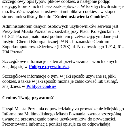
szczegółowy opis typów plików cookies, a następnie podjąć
decyzję, które z nich chcesz zaakceptować. W każdej chwili istnieje
możliwość zarządzania ustawieniami plików cookies - w stopce
strony umieściliśmy link do
"Zmień ustawienia Cookies"
.
Administratorem danych osobowych użytkowników serwisu jest
Prezydent Miasta Poznania z siedzibą przy Placu Kolegiackim 17,
61-841 Poznań, natomiast podmiotem przetwarzającym dane jest
Instytut Chemii Bioorganicznej PAN - Poznańskie Centrum
Superkomputerowo-Sieciowe (PCSS) ul. Noskowskiego 12/14, 61-
704 Poznań.
Szczegółowe informacje na temat przetwarzania Twoich danych
znajdują się w
Polityce prywatności
.
Szczegółowe informacje o tym, w jaki sposób używane są pliki
cookies, a także w jaki sposób można je zablokować lub usunąć,
znajdziesz w
Polityce cookies
.
Cenimy Twoją prywatność
Urząd Miasta Poznania odpowiedzialny za prowadzenie Miejskiego
Informatora Multimedialnego Miasta Poznania, zwraca szczególną
uwagę na przestrzeganie prawa użytkowników do prywatności.
Prezentowana informacja poniżej opisuje za co odpowiadają