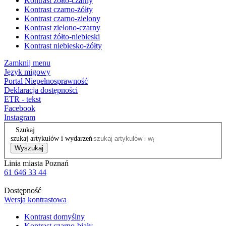
Kontrast żółto-czarny
Kontrast czarno-żółty
Kontrast czarno-zielony
Kontrast zielono-czarny
Kontrast żółto-niebieski
Kontrast niebiesko-żółty
Zamknij menu
Język migowy
Portal Niepełnosprawność
Deklaracja dostępności
ETR - tekst
Facebook
Instagram
Szukaj
szukaj artykułów i wydarzeń
Wyszukaj
Linia miasta Poznań
61 646 33 44
Dostępność
Wersja kontrastowa
Kontrast domyślny
Kontrast czarno-biały