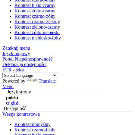
Kontrast biało-czarny
Kontrast żółto-czarny
Kontrast czarno-żółty
Kontrast czarno-zielony
Kontrast zielono-czarny
Kontrast żółto-niebieski
Kontrast niebiesko-żółty
Zamknij menu
Język migowy
Portal Niepełnosprawność
Deklaracja dostępności
ETR - tekst
Powered by
Translate
Menu
Język strony
polski
english
Dostępność
Wersja kontrastowa
Kontrast domyślny
Kontrast czarno-biały