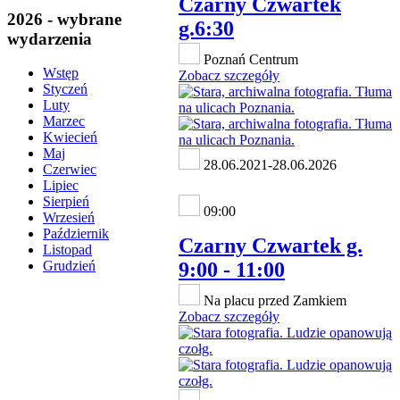
Czarny Czwartek
2026 - wybrane
g.6:30
wydarzenia
Poznań Centrum
Wstęp
Zobacz szczegóły
Styczeń
Luty
Marzec
Kwiecień
Maj
28.06.2021-28.06.2026
Czerwiec
Lipiec
Sierpień
09:00
Wrzesień
Październik
Czarny Czwartek g.
Listopad
9:00 - 11:00
Grudzień
Na placu przed Zamkiem
Zobacz szczegóły