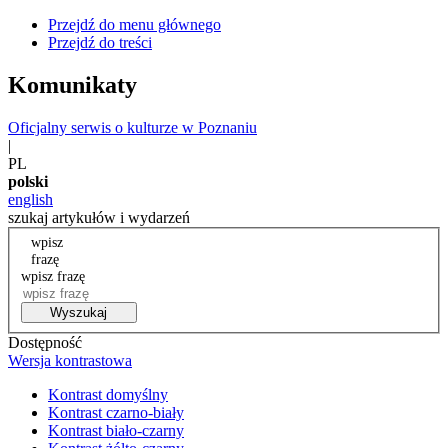
Przejdź do menu głównego
Przejdź do treści
Komunikaty
Oficjalny serwis o kulturze w Poznaniu
|
PL
polski
english
szukaj artykułów i wydarzeń
wpisz
frazę
wpisz frazę
Wyszukaj
Dostępność
Wersja kontrastowa
Kontrast domyślny
Kontrast czarno-biały
Kontrast biało-czarny