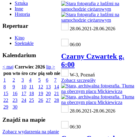
Sztuka
Inne
Historia
Repertuar
28.06.2021-28.06.2026
Kino
Spektakle
06:00
Kalendarium
Czarny Czwartek g.
6:00
< maj
Czerwiec 2026
lip >
pon
wto
śro
czw
pią
sob
nie
W-3, Poznań
1
2
3
4
5
6
7
Zobacz szczegóły
8
9
10
11
12
13
14
15
16
17
18
19
20
21
22
23
24
25
26
27
28
29
30
28.06.2021-28.06.2026
Znajdź na mapie
06:30
Zobacz wydarzenia na planie