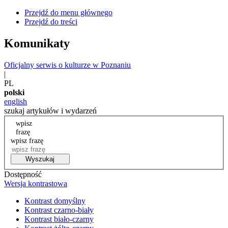
Przejdź do menu głównego
Przejdź do treści
Komunikaty
Oficjalny serwis o kulturze w Poznaniu
|
PL
polski
english
szukaj artykułów i wydarzeń
wpisz
frazę
wpisz frazę
Wyszukaj
Dostępność
Wersja kontrastowa
Kontrast domyślny
Kontrast czarno-biały
Kontrast biało-czarny