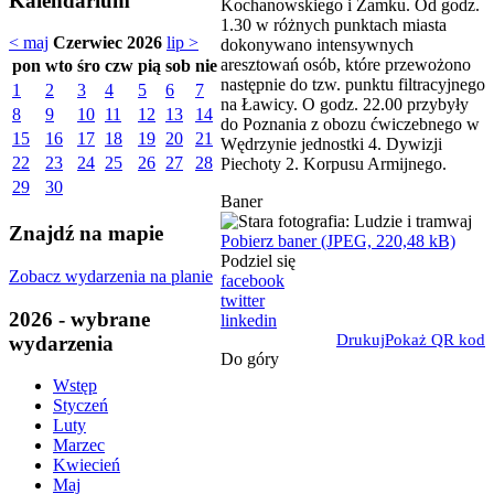
Kalendarium
Kochanowskiego i Zamku. Od godz.
1.30 w różnych punktach miasta
< maj
Czerwiec 2026
lip >
dokonywano intensywnych
aresztowań osób, które przewożono
pon
wto
śro
czw
pią
sob
nie
następnie do tzw. punktu filtracyjnego
1
2
3
4
5
6
7
na Ławicy. O godz. 22.00 przybyły
8
9
10
11
12
13
14
do Poznania z obozu ćwiczebnego w
15
16
17
18
19
20
21
Wędrzynie jednostki 4. Dywizji
22
23
24
25
26
27
28
Piechoty 2. Korpusu Armijnego.
29
30
Baner
Znajdź na mapie
Pobierz baner (JPEG, 220,48 kB)
Podziel się
Zobacz wydarzenia na planie
facebook
twitter
2026 - wybrane
linkedin
Drukuj
Pokaż QR kod
wydarzenia
Do góry
Wstęp
Styczeń
Luty
Marzec
Kwiecień
Maj