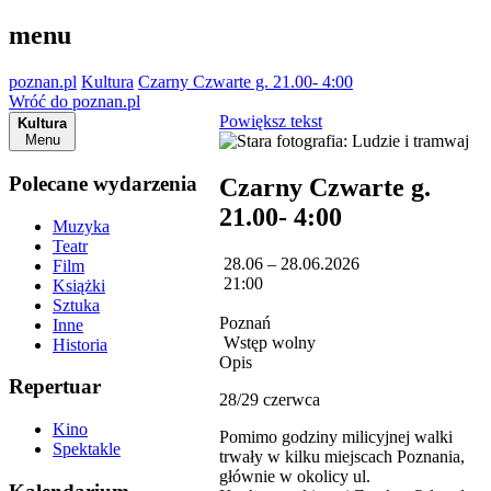
menu
poznan.pl
Kultura
Czarny Czwarte g. 21.00- 4:00
Wróć do poznan.pl
Powiększ tekst
Kultura
Menu
Polecane wydarzenia
Czarny Czwarte g.
21.00- 4:00
Muzyka
Teatr
28.06 – 28.06.2026
Film
21:00
Książki
Sztuka
Poznań
Inne
Wstęp wolny
Historia
Opis
Repertuar
28/29 czerwca
Kino
Pomimo godziny milicyjnej walki
Spektakle
trwały w kilku miejscach Poznania,
głównie w okolicy ul.