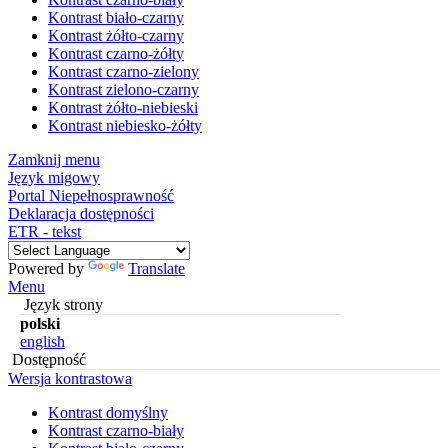
Kontrast biało-czarny
Kontrast żółto-czarny
Kontrast czarno-żółty
Kontrast czarno-zielony
Kontrast zielono-czarny
Kontrast żółto-niebieski
Kontrast niebiesko-żółty
Zamknij menu
Język migowy
Portal Niepełnosprawność
Deklaracja dostępności
ETR - tekst
Powered by
Translate
Menu
Język strony
polski
english
Dostępność
Wersja kontrastowa
Kontrast domyślny
Kontrast czarno-biały