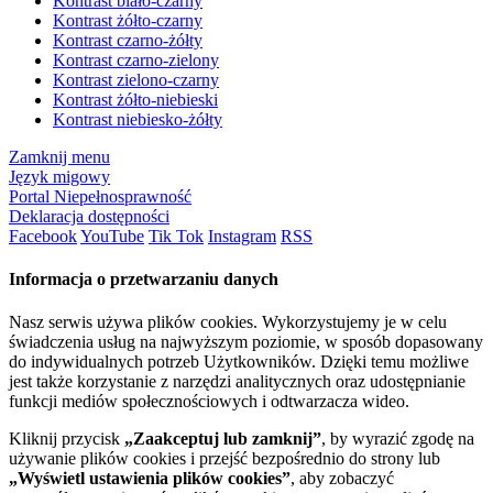
Kontrast biało-czarny
Kontrast żółto-czarny
Kontrast czarno-żółty
Kontrast czarno-zielony
Kontrast zielono-czarny
Kontrast żółto-niebieski
Kontrast niebiesko-żółty
Zamknij menu
Język migowy
Portal Niepełnosprawność
Deklaracja dostępności
Facebook
YouTube
Tik Tok
Instagram
RSS
Informacja o przetwarzaniu danych
Nasz serwis używa plików cookies. Wykorzystujemy je w celu
świadczenia usług na najwyższym poziomie, w sposób dopasowany
do indywidualnych potrzeb Użytkowników. Dzięki temu możliwe
jest także korzystanie z narzędzi analitycznych oraz udostępnianie
funkcji mediów społecznościowych i odtwarzacza wideo.
Kliknij przycisk
„Zaakceptuj lub zamknij”
, by wyrazić zgodę na
używanie plików cookies i przejść bezpośrednio do strony lub
„Wyświetl ustawienia plików cookies”
, aby zobaczyć