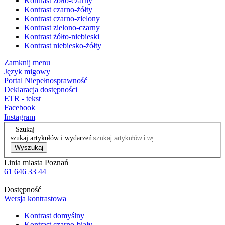
Kontrast żółto-czarny
Kontrast czarno-żółty
Kontrast czarno-zielony
Kontrast zielono-czarny
Kontrast żółto-niebieski
Kontrast niebiesko-żółty
Zamknij menu
Język migowy
Portal Niepełnosprawność
Deklaracja dostępności
ETR - tekst
Facebook
Instagram
Szukaj
szukaj artykułów i wydarzeń
Wyszukaj
Linia miasta Poznań
61 646 33 44
Dostępność
Wersja kontrastowa
Kontrast domyślny
Kontrast czarno-biały