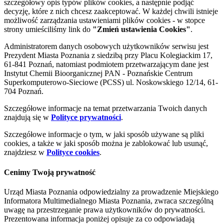
szczegółowy opis typów plików cookies, a następnie podjąć
decyzję, które z nich chcesz zaakceptować. W każdej chwili istnieje
możliwość zarządzania ustawieniami plików cookies - w stopce
strony umieściliśmy link do
"Zmień ustawienia Cookies"
.
Administratorem danych osobowych użytkowników serwisu jest
Prezydent Miasta Poznania z siedzibą przy Placu Kolegiackim 17,
61-841 Poznań, natomiast podmiotem przetwarzającym dane jest
Instytut Chemii Bioorganicznej PAN - Poznańskie Centrum
Superkomputerowo-Sieciowe (PCSS) ul. Noskowskiego 12/14, 61-
704 Poznań.
Szczegółowe informacje na temat przetwarzania Twoich danych
znajdują się w
Polityce prywatności
.
Szczegółowe informacje o tym, w jaki sposób używane są pliki
cookies, a także w jaki sposób można je zablokować lub usunąć,
znajdziesz w
Polityce cookies
.
Cenimy Twoją prywatność
Urząd Miasta Poznania odpowiedzialny za prowadzenie Miejskiego
Informatora Multimedialnego Miasta Poznania, zwraca szczególną
uwagę na przestrzeganie prawa użytkowników do prywatności.
Prezentowana informacja poniżej opisuje za co odpowiadają