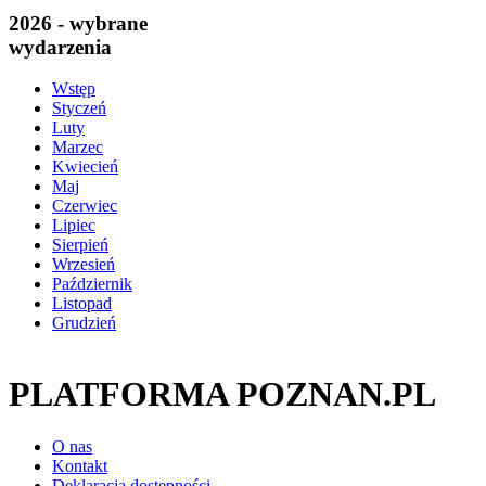
2026 - wybrane
wydarzenia
Wstęp
Styczeń
Luty
Marzec
Kwiecień
Maj
Czerwiec
Lipiec
Sierpień
Wrzesień
Październik
Listopad
Grudzień
PLATFORMA POZNAN.PL
O nas
Kontakt
Deklaracja dostępności