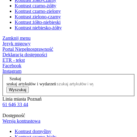
Kontrast żółto-czarny
Kontrast czarno-żółty
Kontrast czarno-zielony
Kontrast zielono-czarny
Kontrast żółto-niebieski
Kontrast niebiesko-żółty
Zamknij menu
Język migowy
Portal Niepełnosprawność
Deklaracja dostępności
ETR - tekst
Facebook
Instagram
Szukaj
szukaj artykułów i wydarzeń
Wyszukaj
Linia miasta Poznań
61 646 33 44
Dostępność
Wersja kontrastowa
Kontrast domyślny
Kontrast czarno-biały