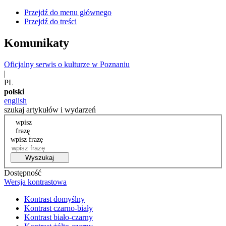
Przejdź do menu głównego
Przejdź do treści
Komunikaty
Oficjalny serwis o kulturze w Poznaniu
|
PL
polski
english
szukaj artykułów i wydarzeń
wpisz
frazę
wpisz frazę
Wyszukaj
Dostępność
Wersja kontrastowa
Kontrast domyślny
Kontrast czarno-biały
Kontrast biało-czarny