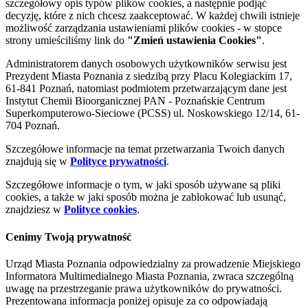
szczegółowy opis typów plików cookies, a następnie podjąć
decyzję, które z nich chcesz zaakceptować. W każdej chwili istnieje
możliwość zarządzania ustawieniami plików cookies - w stopce
strony umieściliśmy link do
"Zmień ustawienia Cookies"
.
Administratorem danych osobowych użytkowników serwisu jest
Prezydent Miasta Poznania z siedzibą przy Placu Kolegiackim 17,
61-841 Poznań, natomiast podmiotem przetwarzającym dane jest
Instytut Chemii Bioorganicznej PAN - Poznańskie Centrum
Superkomputerowo-Sieciowe (PCSS) ul. Noskowskiego 12/14, 61-
704 Poznań.
Szczegółowe informacje na temat przetwarzania Twoich danych
znajdują się w
Polityce prywatności
.
Szczegółowe informacje o tym, w jaki sposób używane są pliki
cookies, a także w jaki sposób można je zablokować lub usunąć,
znajdziesz w
Polityce cookies
.
Cenimy Twoją prywatność
Urząd Miasta Poznania odpowiedzialny za prowadzenie Miejskiego
Informatora Multimedialnego Miasta Poznania, zwraca szczególną
uwagę na przestrzeganie prawa użytkowników do prywatności.
Prezentowana informacja poniżej opisuje za co odpowiadają