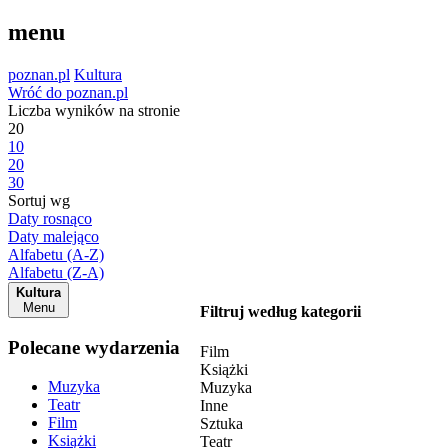
menu
poznan.pl
Kultura
Wróć do poznan.pl
Liczba wyników na stronie
20
10
20
30
Sortuj wg
Daty rosnąco
Daty malejąco
Alfabetu (A-Z)
Alfabetu (Z-A)
Kultura
Menu
Filtruj według kategorii
Polecane wydarzenia
Film
Książki
Muzyka
Muzyka
Teatr
Inne
Film
Sztuka
Książki
Teatr