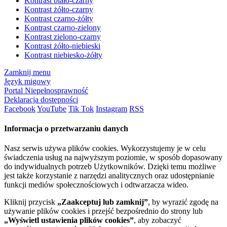
Kontrast biało-czarny
Kontrast żółto-czarny
Kontrast czarno-żółty
Kontrast czarno-zielony
Kontrast zielono-czarny
Kontrast żółto-niebieski
Kontrast niebiesko-żółty
Zamknij menu
Język migowy
Portal Niepełnosprawność
Deklaracja dostępności
Facebook
YouTube
Tik Tok
Instagram
RSS
Informacja o przetwarzaniu danych
Nasz serwis używa plików cookies. Wykorzystujemy je w celu
świadczenia usług na najwyższym poziomie, w sposób dopasowany
do indywidualnych potrzeb Użytkowników. Dzięki temu możliwe
jest także korzystanie z narzędzi analitycznych oraz udostępnianie
funkcji mediów społecznościowych i odtwarzacza wideo.
Kliknij przycisk
„Zaakceptuj lub zamknij”
, by wyrazić zgodę na
używanie plików cookies i przejść bezpośrednio do strony lub
„Wyświetl ustawienia plików cookies”
, aby zobaczyć