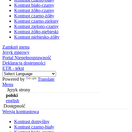
Kontrast biało-czarny
Kontrast żółto-czarny
Kontrast czarno-żółty
Kontrast czarno-zielony
Kontrast zielono-czarny
Kontrast żółto-niebieski
Kontrast niebiesko-żółty
Zamknij menu
Język migowy
Portal Niepełnosprawność
Deklaracja dostępności
ETR - tekst
Powered by
Translate
Menu
Język strony
polski
english
Dostępność
Wersja kontrastowa
Kontrast domyślny
Kontrast czarno-biały