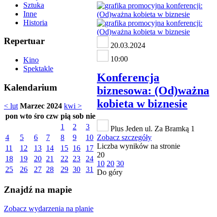
Sztuka
Inne
Historia
Repertuar
20.03.2024
10:00
Kino
Spektakle
Konferencja
Kalendarium
biznesowa: (Od)ważna
kobieta w biznesie
< lut
Marzec 2024
kwi >
pon
wto
śro
czw
pią
sob
nie
1
2
3
Plus Jeden ul. Za Bramką 1
4
5
6
7
8
9
10
Zobacz szczegóły
Liczba wyników na stronie
11
12
13
14
15
16
17
20
18
19
20
21
22
23
24
10
20
30
25
26
27
28
29
30
31
Do góry
Znajdź na mapie
Zobacz wydarzenia na planie