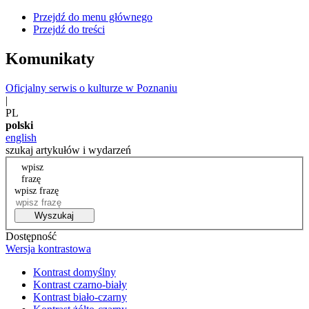
Przejdź do menu głównego
Przejdź do treści
Komunikaty
Oficjalny serwis o kulturze w Poznaniu
|
PL
polski
english
szukaj artykułów i wydarzeń
wpisz
frazę
wpisz frazę
Wyszukaj
Dostępność
Wersja kontrastowa
Kontrast domyślny
Kontrast czarno-biały
Kontrast biało-czarny