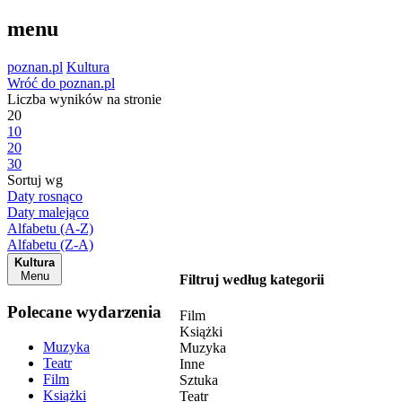
menu
poznan.pl
Kultura
Wróć do poznan.pl
Liczba wyników na stronie
20
10
20
30
Sortuj wg
Daty rosnąco
Daty malejąco
Alfabetu (A-Z)
Alfabetu (Z-A)
Kultura
Menu
Filtruj według kategorii
Polecane wydarzenia
Film
Książki
Muzyka
Muzyka
Teatr
Inne
Film
Sztuka
Książki
Teatr