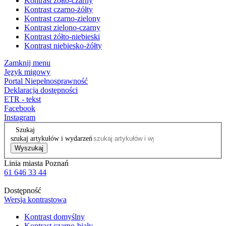
Kontrast żółto-czarny
Kontrast czarno-żółty
Kontrast czarno-zielony
Kontrast zielono-czarny
Kontrast żółto-niebieski
Kontrast niebiesko-żółty
Zamknij menu
Język migowy
Portal Niepełnosprawność
Deklaracja dostępności
ETR - tekst
Facebook
Instagram
Szukaj
szukaj artykułów i wydarzeń
Wyszukaj
Linia miasta Poznań
61 646 33 44
Dostępność
Wersja kontrastowa
Kontrast domyślny
Kontrast czarno-biały