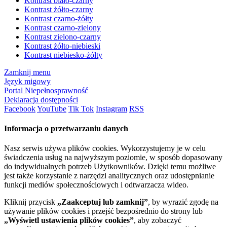
Kontrast biało-czarny
Kontrast żółto-czarny
Kontrast czarno-żółty
Kontrast czarno-zielony
Kontrast zielono-czarny
Kontrast żółto-niebieski
Kontrast niebiesko-żółty
Zamknij menu
Język migowy
Portal Niepełnosprawność
Deklaracja dostępności
Facebook
YouTube
Tik Tok
Instagram
RSS
Informacja o przetwarzaniu danych
Nasz serwis używa plików cookies. Wykorzystujemy je w celu
świadczenia usług na najwyższym poziomie, w sposób dopasowany
do indywidualnych potrzeb Użytkowników. Dzięki temu możliwe
jest także korzystanie z narzędzi analitycznych oraz udostępnianie
funkcji mediów społecznościowych i odtwarzacza wideo.
Kliknij przycisk
„Zaakceptuj lub zamknij”
, by wyrazić zgodę na
używanie plików cookies i przejść bezpośrednio do strony lub
„Wyświetl ustawienia plików cookies”
, aby zobaczyć