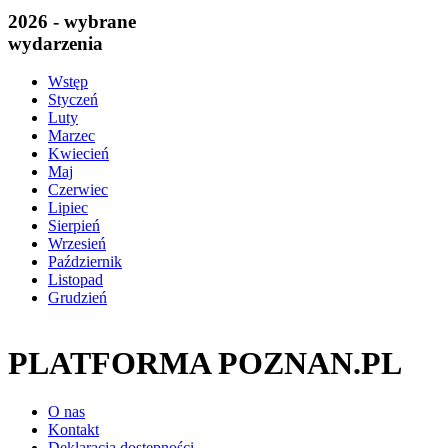
2026 - wybrane
wydarzenia
Wstęp
Styczeń
Luty
Marzec
Kwiecień
Maj
Czerwiec
Lipiec
Sierpień
Wrzesień
Październik
Listopad
Grudzień
PLATFORMA POZNAN.PL
O nas
Kontakt
Deklaracja dostępności