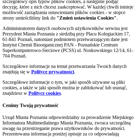
szczegółowy opis typów plików cookies, a następnie podjąć
decyzję, które z nich chcesz zaakceptować. W każdej chwili istnieje
możliwość zarządzania ustawieniami plików cookies - w stopce
strony umieściliśmy link do
"Zmień ustawienia Cookies"
.
Administratorem danych osobowych użytkowników serwisu jest
Prezydent Miasta Poznania z siedzibą przy Placu Kolegiackim 17,
61-841 Poznań, natomiast podmiotem przetwarzającym dane jest
Instytut Chemii Bioorganicznej PAN - Poznańskie Centrum
Superkomputerowo-Sieciowe (PCSS) ul. Noskowskiego 12/14, 61-
704 Poznań.
Szczegółowe informacje na temat przetwarzania Twoich danych
znajdują się w
Polityce prywatności
.
Szczegółowe informacje o tym, w jaki sposób używane są pliki
cookies, a także w jaki sposób można je zablokować lub usunąć,
znajdziesz w
Polityce cookies
.
Cenimy Twoją prywatność
Urząd Miasta Poznania odpowiedzialny za prowadzenie Miejskiego
Informatora Multimedialnego Miasta Poznania, zwraca szczególną
uwagę na przestrzeganie prawa użytkowników do prywatności.
Prezentowana informacja poniżej opisuje za co odpowiadają