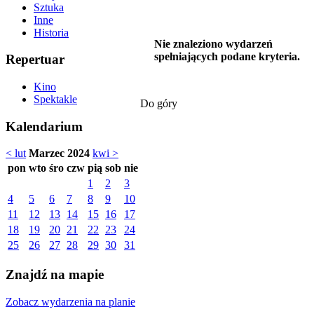
Sztuka
Inne
Historia
Nie znaleziono wydarzeń
spełniających podane kryteria.
Repertuar
Kino
Spektakle
Do góry
Kalendarium
< lut
Marzec 2024
kwi >
pon
wto
śro
czw
pią
sob
nie
1
2
3
4
5
6
7
8
9
10
11
12
13
14
15
16
17
18
19
20
21
22
23
24
25
26
27
28
29
30
31
Znajdź na mapie
Zobacz wydarzenia na planie