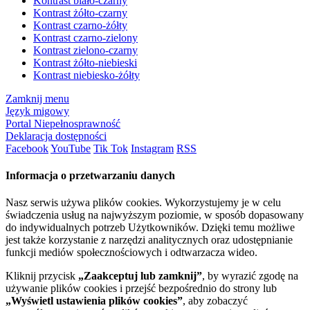
Kontrast biało-czarny
Kontrast żółto-czarny
Kontrast czarno-żółty
Kontrast czarno-zielony
Kontrast zielono-czarny
Kontrast żółto-niebieski
Kontrast niebiesko-żółty
Zamknij menu
Język migowy
Portal Niepełnosprawność
Deklaracja dostępności
Facebook
YouTube
Tik Tok
Instagram
RSS
Informacja o przetwarzaniu danych
Nasz serwis używa plików cookies. Wykorzystujemy je w celu
świadczenia usług na najwyższym poziomie, w sposób dopasowany
do indywidualnych potrzeb Użytkowników. Dzięki temu możliwe
jest także korzystanie z narzędzi analitycznych oraz udostępnianie
funkcji mediów społecznościowych i odtwarzacza wideo.
Kliknij przycisk
„Zaakceptuj lub zamknij”
, by wyrazić zgodę na
używanie plików cookies i przejść bezpośrednio do strony lub
„Wyświetl ustawienia plików cookies”
, aby zobaczyć