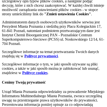
szczegółowy opis typów plików cookies, a następnie podjąć
decyzję, które z nich chcesz zaakceptować. W każdej chwili istnieje
możliwość zarządzania ustawieniami plików cookies - w stopce
strony umieściliśmy link do
"Zmień ustawienia Cookies"
.
Administratorem danych osobowych użytkowników serwisu jest
Prezydent Miasta Poznania z siedzibą przy Placu Kolegiackim 17,
61-841 Poznań, natomiast podmiotem przetwarzającym dane jest
Instytut Chemii Bioorganicznej PAN - Poznańskie Centrum
Superkomputerowo-Sieciowe (PCSS) ul. Noskowskiego 12/14, 61-
704 Poznań.
Szczegółowe informacje na temat przetwarzania Twoich danych
znajdują się w
Polityce prywatności
.
Szczegółowe informacje o tym, w jaki sposób używane są pliki
cookies, a także w jaki sposób można je zablokować lub usunąć,
znajdziesz w
Polityce cookies
.
Cenimy Twoją prywatność
Urząd Miasta Poznania odpowiedzialny za prowadzenie Miejskiego
Informatora Multimedialnego Miasta Poznania, zwraca szczególną
uwagę na przestrzeganie prawa użytkowników do prywatności.
Prezentowana informacja poniżej opisuje za co odpowiadają