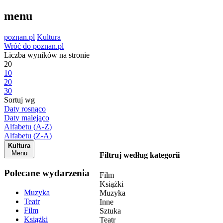
menu
poznan.pl
Kultura
Wróć do poznan.pl
Liczba wyników na stronie
20
10
20
30
Sortuj wg
Daty rosnąco
Daty malejąco
Alfabetu (A-Z)
Alfabetu (Z-A)
Kultura
Menu
Filtruj według kategorii
Polecane wydarzenia
Film
Książki
Muzyka
Muzyka
Teatr
Inne
Film
Sztuka
Książki
Teatr