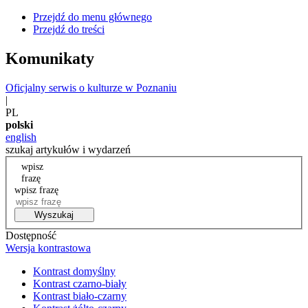
Przejdź do menu głównego
Przejdź do treści
Komunikaty
Oficjalny serwis o kulturze w Poznaniu
|
PL
polski
english
szukaj artykułów i wydarzeń
wpisz
frazę
wpisz frazę
Wyszukaj
Dostępność
Wersja kontrastowa
Kontrast domyślny
Kontrast czarno-biały
Kontrast biało-czarny