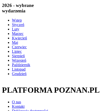
2026 - wybrane
wydarzenia
Wstęp
Styczeń
Luty
Marzec
Kwiecień
Maj
Czerwiec
Lipiec
Sierpień
Wrzesień
Październik
Listopad
Grudzień
PLATFORMA POZNAN.PL
O nas
Kontakt
Deklaracja dostępności