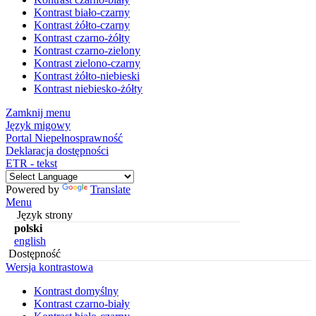
Kontrast biało-czarny
Kontrast żółto-czarny
Kontrast czarno-żółty
Kontrast czarno-zielony
Kontrast zielono-czarny
Kontrast żółto-niebieski
Kontrast niebiesko-żółty
Zamknij menu
Język migowy
Portal Niepełnosprawność
Deklaracja dostępności
ETR - tekst
Powered by
Translate
Menu
Język strony
polski
english
Dostępność
Wersja kontrastowa
Kontrast domyślny
Kontrast czarno-biały