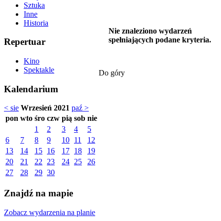
Sztuka
Inne
Historia
Nie znaleziono wydarzeń
spełniających podane kryteria.
Repertuar
Kino
Spektakle
Do góry
Kalendarium
< sie
Wrzesień 2021
paź >
pon
wto
śro
czw
pią
sob
nie
1
2
3
4
5
6
7
8
9
10
11
12
13
14
15
16
17
18
19
20
21
22
23
24
25
26
27
28
29
30
Znajdź na mapie
Zobacz wydarzenia na planie