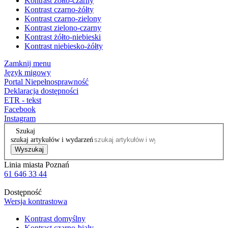
Kontrast żółto-czarny
Kontrast czarno-żółty
Kontrast czarno-zielony
Kontrast zielono-czarny
Kontrast żółto-niebieski
Kontrast niebiesko-żółty
Zamknij menu
Język migowy
Portal Niepełnosprawność
Deklaracja dostępności
ETR - tekst
Facebook
Instagram
Szukaj
szukaj artykułów i wydarzeń
Wyszukaj
Linia miasta Poznań
61 646 33 44
Dostępność
Wersja kontrastowa
Kontrast domyślny
Kontrast czarno-biały