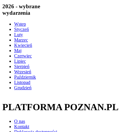
2026 - wybrane
wydarzenia
Wstęp
Styczeń
Luty
Marzec
Kwiecień
Maj
Czerwiec
Lipiec
Sierpień
Wrzesień
Październik
Listopad
Grudzień
PLATFORMA POZNAN.PL
O nas
Kontakt
Deklaracja dostępności