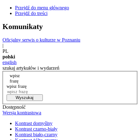
Przejdź do menu głównego
Przejdź do treści
Komunikaty
Oficjalny serwis o kulturze w Poznaniu
|
PL
polski
english
szukaj artykułów i wydarzeń
wpisz
frazę
wpisz frazę
Wyszukaj
Dostępność
Wersja kontrastowa
Kontrast domyślny
Kontrast czarno-biały
Kontrast biało-czarny