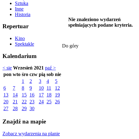
Sztuka
Inne
Historia
Nie znaleziono wydarzeń
spełniających podane kryteria.
Repertuar
Kino
Spektakle
Do góry
Kalendarium
< sie
Wrzesień 2021
paź >
pon
wto
śro
czw
pią
sob
nie
1
2
3
4
5
6
7
8
9
10
11
12
13
14
15
16
17
18
19
20
21
22
23
24
25
26
27
28
29
30
Znajdź na mapie
Zobacz wydarzenia na planie