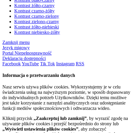
Kontrast biało-czarny
Kontrast żółto-czarny
Kontrast czarno-żółty
Kontrast czarno-zielony
Kontrast zielono-czarny
Kontrast żółto-niebieski
Kontrast niebiesko-żółty
Zamknij menu
Język migowy
Portal Niepełnosprawność
Deklaracja dostępności
Facebook
YouTube
Tik Tok
Instagram
RSS
Informacja o przetwarzaniu danych
Nasz serwis używa plików cookies. Wykorzystujemy je w celu
świadczenia usług na najwyższym poziomie, w sposób dopasowany
do indywidualnych potrzeb Użytkowników. Dzięki temu możliwe
jest także korzystanie z narzędzi analitycznych oraz udostępnianie
funkcji mediów społecznościowych i odtwarzacza wideo.
Kliknij przycisk
„Zaakceptuj lub zamknij”
, by wyrazić zgodę na
używanie plików cookies i przejść bezpośrednio do strony lub
„Wyświetl ustawienia plików cookies”
, aby zobaczyć