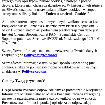
szczegółowy opis typów plików cookies, a następnie podjąć
decyzję, które z nich chcesz zaakceptować. W każdej chwili istnieje
możliwość zarządzania ustawieniami plików cookies - w stopce
strony umieściliśmy link do
"Zmień ustawienia Cookies"
.
Administratorem danych osobowych użytkowników serwisu jest
Prezydent Miasta Poznania z siedzibą przy Placu Kolegiackim 17,
61-841 Poznań, natomiast podmiotem przetwarzającym dane jest
Instytut Chemii Bioorganicznej PAN - Poznańskie Centrum
Superkomputerowo-Sieciowe (PCSS) ul. Noskowskiego 12/14, 61-
704 Poznań.
Szczegółowe informacje na temat przetwarzania Twoich danych
znajdują się w
Polityce prywatności
.
Szczegółowe informacje o tym, w jaki sposób używane są pliki
cookies, a także w jaki sposób można je zablokować lub usunąć,
znajdziesz w
Polityce cookies
.
Cenimy Twoją prywatność
Urząd Miasta Poznania odpowiedzialny za prowadzenie Miejskiego
Informatora Multimedialnego Miasta Poznania, zwraca szczególną
uwagę na przestrzeganie prawa użytkowników do prywatności.
Prezentowana informacja poniżej opisuje za co odpowiadają