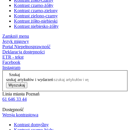
Kontrast żółto-czarny
Kontrast czarno-żółty
Kontrast czarno-zielony
Kontrast zielono-czarny
Kontrast żółto-niebieski
Kontrast niebiesko-żółty
Zamknij menu
Język migowy
Portal Niepełnosprawność
Deklaracja dostępności
ETR - tekst
Facebook
Instagram
Szukaj
szukaj artykułów i wydarzeń
Wyszukaj
Linia miasta Poznań
61 646 33 44
Dostępność
Wersja kontrastowa
Kontrast domyślny
Kontrast czarno-biały