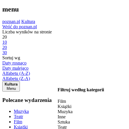
menu
poznan.pl
Kultura
Wróć do poznan.pl
Liczba wyników na stronie
20
10
20
30
Sortuj wg
Daty rosnąco
Daty malejąco
Alfabetu (A-Z)
Alfabetu (Z-A)
Kultura
Menu
Filtruj według kategorii
Polecane wydarzenia
Film
Książki
Muzyka
Muzyka
Teatr
Inne
Film
Sztuka
Książki
Teatr