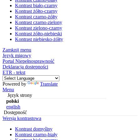
Kontrast biało-czarny
Kontrast żółto-czarny
Kontrast czarno-żółty
Kontrast czarno-zielony
Kontrast zielono-czarny
Kontrast żółto-niebieski
Kontrast niebiesko-żółty
Zamknij menu
Język migowy
Portal Niepełnosprawność
Deklaracja dostępności
ETR - tekst
Powered by
Translate
Menu
Język strony
polski
english
Dostępność
Wersja kontrastowa
Kontrast domyślny
Kontrast czarno-biały