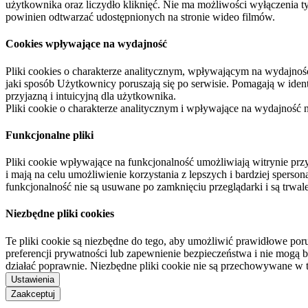
użytkownika oraz liczydło kliknięć. Nie ma możliwości wyłączenia t
powinien odtwarzać udostępnionych na stronie wideo filmów.
Cookies wpływające na wydajność
Pliki cookies o charakterze analitycznym, wpływającym na wydajność zb
jaki sposób Użytkownicy poruszają się po serwisie. Pomagają w ide
przyjazną i intuicyjną dla użytkownika.
Pliki cookie o charakterze analitycznym i wpływające na wydajność
Funkcjonalne pliki
Pliki cookie wpływające na funkcjonalność umożliwiają witrynie p
i mają na celu umożliwienie korzystania z lepszych i bardziej sperso
funkcjonalność nie są usuwane po zamknięciu przeglądarki i są trw
Niezbędne pliki cookies
Te pliki cookie są niezbędne do tego, aby umożliwić prawidłowe poru
preferencji prywatności lub zapewnienie bezpieczeństwa i nie mogą b
działać poprawnie. Niezbędne pliki cookie nie są przechowywane w 
Ustawienia
Zaakceptuj