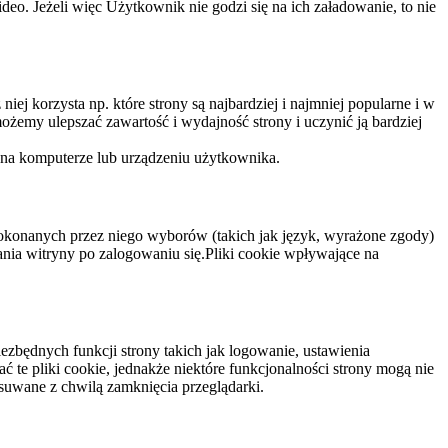
eo. Jeżeli więc Użytkownik nie godzi się na ich załadowanie, to nie
niej korzysta np. które strony są najbardziej i najmniej popularne i w
żemy ulepszać zawartość i wydajność strony i uczynić ją bardziej
 na komputerze lub urządzeniu użytkownika.
dokonanych przez niego wyborów (takich jak język, wyrażone zgody)
wania witryny po zalogowaniu się.Pliki cookie wpływające na
ezbędnych funkcji strony takich jak logowanie, ustawienia
 te pliki cookie, jednakże niektóre funkcjonalności strony mogą nie
suwane z chwilą zamknięcia przeglądarki.