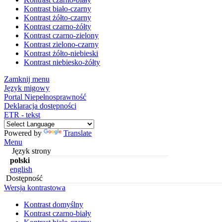
Kontrast biało-czarny
Kontrast żółto-czarny
Kontrast czarno-żółty
Kontrast czarno-zielony
Kontrast zielono-czarny
Kontrast żółto-niebieski
Kontrast niebiesko-żółty
Zamknij menu
Język migowy
Portal Niepełnosprawność
Deklaracja dostępności
ETR - tekst
Powered by
Translate
Menu
Język strony
polski
english
Dostępność
Wersja kontrastowa
Kontrast domyślny
Kontrast czarno-biały