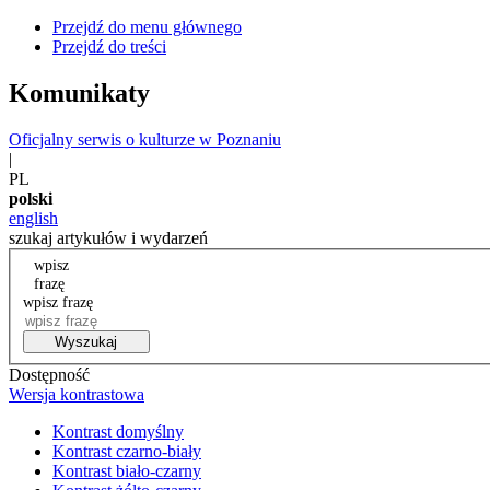
Przejdź do menu głównego
Przejdź do treści
Komunikaty
Oficjalny serwis o kulturze w Poznaniu
|
PL
polski
english
szukaj artykułów i wydarzeń
wpisz
frazę
wpisz frazę
Wyszukaj
Dostępność
Wersja kontrastowa
Kontrast domyślny
Kontrast czarno-biały
Kontrast biało-czarny