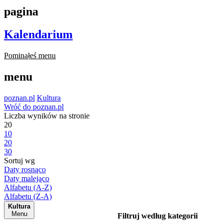
pagina
Kalendarium
Pominąłeś menu
menu
poznan.pl
Kultura
Wróć do poznan.pl
Liczba wyników na stronie
20
10
20
30
Sortuj wg
Daty rosnąco
Daty malejąco
Alfabetu (A-Z)
Alfabetu (Z-A)
Kultura
Menu
Filtruj według kategorii