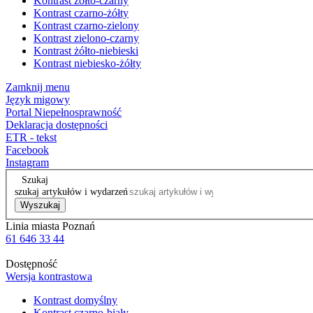
Kontrast żółto-czarny
Kontrast czarno-żółty
Kontrast czarno-zielony
Kontrast zielono-czarny
Kontrast żółto-niebieski
Kontrast niebiesko-żółty
Zamknij menu
Język migowy
Portal Niepełnosprawność
Deklaracja dostępności
ETR - tekst
Facebook
Instagram
Szukaj
szukaj artykułów i wydarzeń
Wyszukaj
Linia miasta Poznań
61 646 33 44
Dostępność
Wersja kontrastowa
Kontrast domyślny
Kontrast czarno-biały