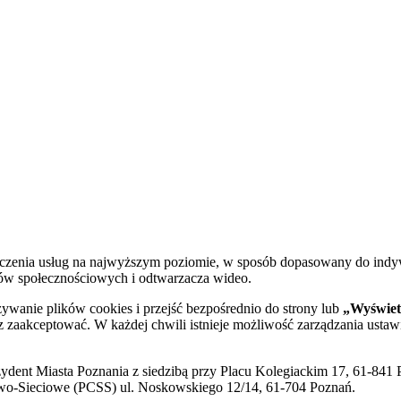
dczenia usług na najwyższym poziomie, w sposób dopasowany do indy
diów społecznościowych i odtwarzacza wideo.
żywanie plików cookies i przejść bezpośrednio do strony lub
„Wyświetl
sz zaakceptować. W każdej chwili istnieje możliwość zarządzania ustaw
ent Miasta Poznania z siedzibą przy Placu Kolegiackim 17, 61-841 P
o-Sieciowe (PCSS) ul. Noskowskiego 12/14, 61-704 Poznań.