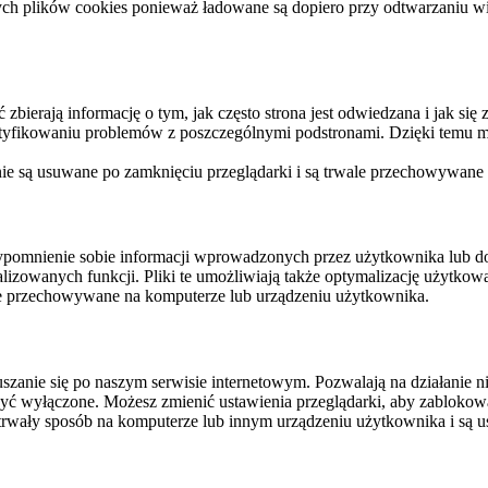
ych plików cookies ponieważ ładowane są dopiero przy odtwarzaniu wid
ierają informację o tym, jak często strona jest odwiedzana i jak się z 
ntyfikowaniu problemów z poszczególnymi podstronami. Dzięki temu mo
 nie są usuwane po zamknięciu przeglądarki i są trwale przechowywane
rzypomnienie sobie informacji wprowadzonych przez użytkownika lub 
nalizowanych funkcji. Pliki te umożliwiają także optymalizację użytko
ale przechowywane na komputerze lub urządzeniu użytkownika.
szanie się po naszym serwisie internetowym. Pozwalają na działanie ni
yć wyłączone. Możesz zmienić ustawienia przeglądarki, aby zablokować
trwały sposób na komputerze lub innym urządzeniu użytkownika i są u