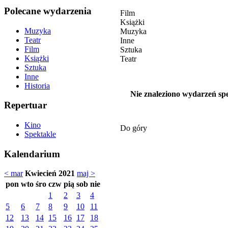
Polecane wydarzenia
Film
Książki
Muzyka
Muzyka
Teatr
Inne
Film
Sztuka
Książki
Teatr
Sztuka
Inne
Historia
Nie znaleziono wydarzeń spe
Repertuar
Kino
Do góry
Spektakle
Kalendarium
< mar
Kwiecień 2021
maj >
pon
wto
śro
czw
pią
sob
nie
1
2
3
4
5
6
7
8
9
10
11
12
13
14
15
16
17
18