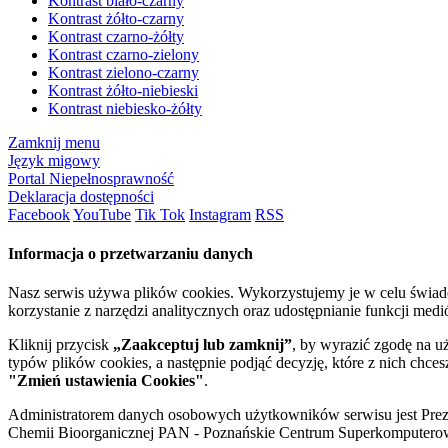
Kontrast biało-czarny
Kontrast żółto-czarny
Kontrast czarno-żółty
Kontrast czarno-zielony
Kontrast zielono-czarny
Kontrast żółto-niebieski
Kontrast niebiesko-żółty
Zamknij menu
Język migowy
Portal Niepełnosprawność
Deklaracja dostępności
Facebook
YouTube
Tik Tok
Instagram
RSS
Informacja o przetwarzaniu danych
Nasz serwis używa plików cookies. Wykorzystujemy je w celu świa
korzystanie z narzędzi analitycznych oraz udostępnianie funkcji me
Kliknij przycisk
„Zaakceptuj lub zamknij”
, by wyrazić zgodę na u
typów plików cookies, a następnie podjąć decyzję, które z nich chce
"Zmień ustawienia Cookies"
.
Administratorem danych osobowych użytkowników serwisu jest Prezyd
Chemii Bioorganicznej PAN - Poznańskie Centrum Superkomputerow