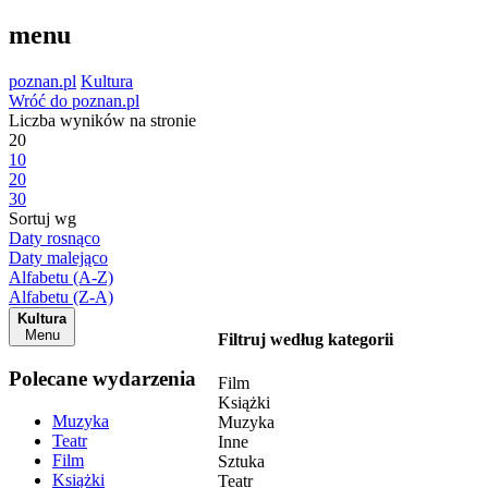
menu
poznan.pl
Kultura
Wróć do poznan.pl
Liczba wyników na stronie
20
10
20
30
Sortuj wg
Daty rosnąco
Daty malejąco
Alfabetu (A-Z)
Alfabetu (Z-A)
Kultura
Menu
Filtruj według kategorii
Polecane wydarzenia
Film
Książki
Muzyka
Muzyka
Teatr
Inne
Film
Sztuka
Książki
Teatr