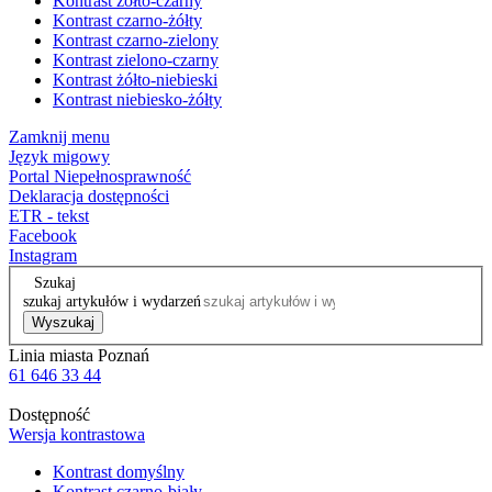
Kontrast żółto-czarny
Kontrast czarno-żółty
Kontrast czarno-zielony
Kontrast zielono-czarny
Kontrast żółto-niebieski
Kontrast niebiesko-żółty
Zamknij menu
Język migowy
Portal Niepełnosprawność
Deklaracja dostępności
ETR - tekst
Facebook
Instagram
Szukaj
szukaj artykułów i wydarzeń
Wyszukaj
Linia miasta Poznań
61 646 33 44
Dostępność
Wersja kontrastowa
Kontrast domyślny
Kontrast czarno-biały