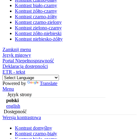
Kontrast biało-czarny
Kontrast żółto-czarny
Kontrast czarno-żółty
Kontrast czarno-zielony
Kontrast zielono-czarny
Kontrast żółto-niebieski
Kontrast niebiesko-żółty
Zamknij menu
Język migowy
Portal Niepełnosprawność
Deklaracja dostępności
ETR - tekst
Powered by
Translate
Menu
Język strony
polski
english
Dostępność
Wersja kontrastowa
Kontrast domyślny
Kontrast czarno-biały