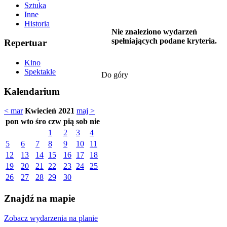
Sztuka
Inne
Historia
Nie znaleziono wydarzeń
spełniających podane kryteria.
Repertuar
Kino
Spektakle
Do góry
Kalendarium
< mar
Kwiecień 2021
maj >
pon
wto
śro
czw
pią
sob
nie
1
2
3
4
5
6
7
8
9
10
11
12
13
14
15
16
17
18
19
20
21
22
23
24
25
26
27
28
29
30
Znajdź na mapie
Zobacz wydarzenia na planie