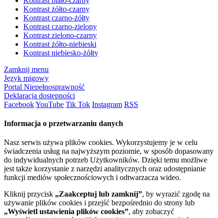
Kontrast biało-czarny
Kontrast żółto-czarny
Kontrast czarno-żółty
Kontrast czarno-zielony
Kontrast zielono-czarny
Kontrast żółto-niebieski
Kontrast niebiesko-żółty
Zamknij menu
Język migowy
Portal Niepełnosprawność
Deklaracja dostępności
Facebook
YouTube
Tik Tok
Instagram
RSS
Informacja o przetwarzaniu danych
Nasz serwis używa plików cookies. Wykorzystujemy je w celu
świadczenia usług na najwyższym poziomie, w sposób dopasowany
do indywidualnych potrzeb Użytkowników. Dzięki temu możliwe
jest także korzystanie z narzędzi analitycznych oraz udostępnianie
funkcji mediów społecznościowych i odtwarzacza wideo.
Kliknij przycisk
„Zaakceptuj lub zamknij”
, by wyrazić zgodę na
używanie plików cookies i przejść bezpośrednio do strony lub
„Wyświetl ustawienia plików cookies”
, aby zobaczyć