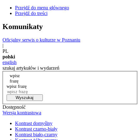
Przejdź do menu głównego
Przejdź do treści
Komunikaty
Oficjalny serwis o kulturze w Poznaniu
|
PL
polski
english
szukaj artykułów i wydarzeń
wpisz
frazę
wpisz frazę
Wyszukaj
Dostępność
Wersja kontrastowa
Kontrast domyślny
Kontrast czarno-biały
Kontrast biało-czarny