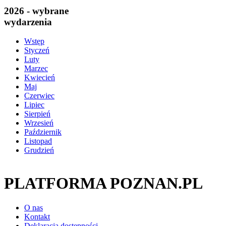
2026 - wybrane
wydarzenia
Wstęp
Styczeń
Luty
Marzec
Kwiecień
Maj
Czerwiec
Lipiec
Sierpień
Wrzesień
Październik
Listopad
Grudzień
PLATFORMA POZNAN.PL
O nas
Kontakt
Deklaracja dostępności