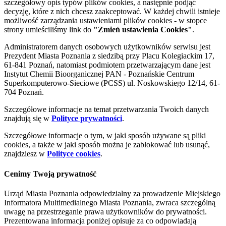
szczegółowy opis typów plików cookies, a następnie podjąć
decyzję, które z nich chcesz zaakceptować. W każdej chwili istnieje
możliwość zarządzania ustawieniami plików cookies - w stopce
strony umieściliśmy link do
"Zmień ustawienia Cookies"
.
Administratorem danych osobowych użytkowników serwisu jest
Prezydent Miasta Poznania z siedzibą przy Placu Kolegiackim 17,
61-841 Poznań, natomiast podmiotem przetwarzającym dane jest
Instytut Chemii Bioorganicznej PAN - Poznańskie Centrum
Superkomputerowo-Sieciowe (PCSS) ul. Noskowskiego 12/14, 61-
704 Poznań.
Szczegółowe informacje na temat przetwarzania Twoich danych
znajdują się w
Polityce prywatności
.
Szczegółowe informacje o tym, w jaki sposób używane są pliki
cookies, a także w jaki sposób można je zablokować lub usunąć,
znajdziesz w
Polityce cookies
.
Cenimy Twoją prywatność
Urząd Miasta Poznania odpowiedzialny za prowadzenie Miejskiego
Informatora Multimedialnego Miasta Poznania, zwraca szczególną
uwagę na przestrzeganie prawa użytkowników do prywatności.
Prezentowana informacja poniżej opisuje za co odpowiadają