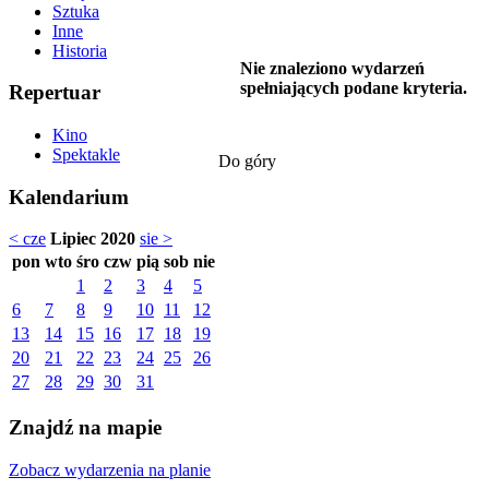
Sztuka
Inne
Historia
Nie znaleziono wydarzeń
spełniających podane kryteria.
Repertuar
Kino
Spektakle
Do góry
Kalendarium
< cze
Lipiec 2020
sie >
pon
wto
śro
czw
pią
sob
nie
1
2
3
4
5
6
7
8
9
10
11
12
13
14
15
16
17
18
19
20
21
22
23
24
25
26
27
28
29
30
31
Znajdź na mapie
Zobacz wydarzenia na planie