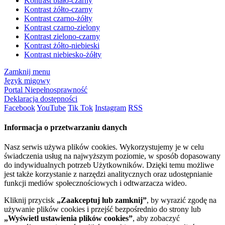
Kontrast biało-czarny
Kontrast żółto-czarny
Kontrast czarno-żółty
Kontrast czarno-zielony
Kontrast zielono-czarny
Kontrast żółto-niebieski
Kontrast niebiesko-żółty
Zamknij menu
Język migowy
Portal Niepełnosprawność
Deklaracja dostępności
Facebook
YouTube
Tik Tok
Instagram
RSS
Informacja o przetwarzaniu danych
Nasz serwis używa plików cookies. Wykorzystujemy je w celu
świadczenia usług na najwyższym poziomie, w sposób dopasowany
do indywidualnych potrzeb Użytkowników. Dzięki temu możliwe
jest także korzystanie z narzędzi analitycznych oraz udostępnianie
funkcji mediów społecznościowych i odtwarzacza wideo.
Kliknij przycisk
„Zaakceptuj lub zamknij”
, by wyrazić zgodę na
używanie plików cookies i przejść bezpośrednio do strony lub
„Wyświetl ustawienia plików cookies”
, aby zobaczyć