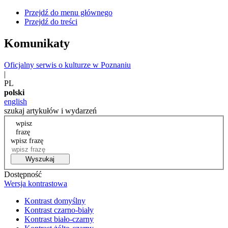
Przejdź do menu głównego
Przejdź do treści
Komunikaty
Oficjalny serwis o kulturze w Poznaniu
|
PL
polski
english
szukaj artykułów i wydarzeń
wpisz
frazę
wpisz frazę
Wyszukaj
Dostępność
Wersja kontrastowa
Kontrast domyślny
Kontrast czarno-biały
Kontrast biało-czarny