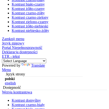
Kontrast biało-czarny
Kontrast żółto-czarny
Kontrast czarno-żółty
Kontrast czarno-zielony
Kontrast zielono-czarny
Kontrast żółto-niebieski
Kontrast niebiesko-żółty
Zamknij menu
Język migowy
Portal Niepełnosprawność
Deklaracja dostępności
ETR - tekst
Powered by
Translate
Menu
Język strony
polski
english
Dostępność
Wersja kontrastowa
Kontrast domyślny
Kontrast czarno-biały