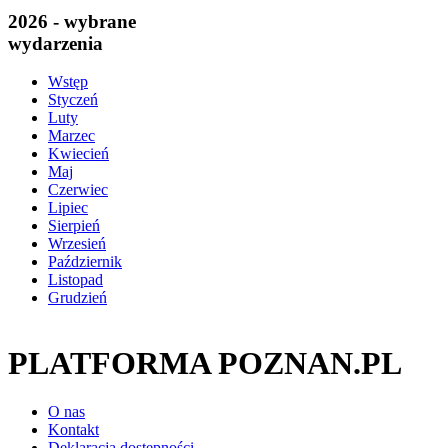
2026 - wybrane
wydarzenia
Wstęp
Styczeń
Luty
Marzec
Kwiecień
Maj
Czerwiec
Lipiec
Sierpień
Wrzesień
Październik
Listopad
Grudzień
PLATFORMA POZNAN.PL
O nas
Kontakt
Deklaracja dostępności