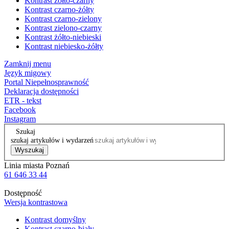
Kontrast żółto-czarny
Kontrast czarno-żółty
Kontrast czarno-zielony
Kontrast zielono-czarny
Kontrast żółto-niebieski
Kontrast niebiesko-żółty
Zamknij menu
Język migowy
Portal Niepełnosprawność
Deklaracja dostępności
ETR - tekst
Facebook
Instagram
Szukaj
szukaj artykułów i wydarzeń
Wyszukaj
Linia miasta Poznań
61 646 33 44
Dostępność
Wersja kontrastowa
Kontrast domyślny
Kontrast czarno-biały