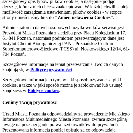
szczegółowy opis typów plików cookies, a następnie podjąć
decyzję, które z nich chcesz zaakceptować. W każdej chwili istnieje
możliwość zarządzania ustawieniami plików cookies - w stopce
strony umieściliśmy link do
"Zmień ustawienia Cookies"
.
Administratorem danych osobowych użytkowników serwisu jest
Prezydent Miasta Poznania z siedzibą przy Placu Kolegiackim 17,
61-841 Poznań, natomiast podmiotem przetwarzającym dane jest
Instytut Chemii Bioorganicznej PAN - Poznańskie Centrum
Superkomputerowo-Sieciowe (PCSS) ul. Noskowskiego 12/14, 61-
704 Poznań.
Szczegółowe informacje na temat przetwarzania Twoich danych
znajdują się w
Polityce prywatności
.
Szczegółowe informacje o tym, w jaki sposób używane są pliki
cookies, a także w jaki sposób można je zablokować lub usunąć,
znajdziesz w
Polityce cookies
.
Cenimy Twoją prywatność
Urząd Miasta Poznania odpowiedzialny za prowadzenie Miejskiego
Informatora Multimedialnego Miasta Poznania, zwraca szczególną
uwagę na przestrzeganie prawa użytkowników do prywatności.
Prezentowana informacja poniżej opisuje za co odpowiadają