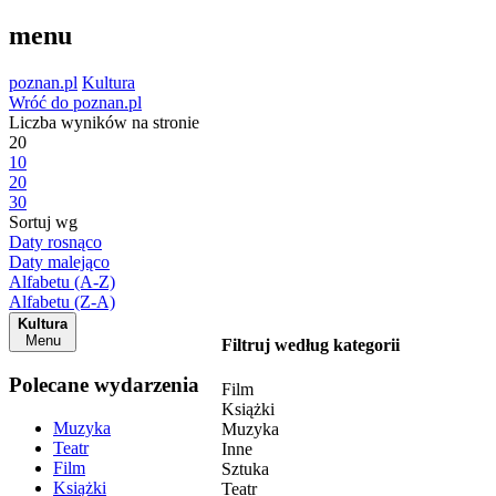
menu
poznan.pl
Kultura
Wróć do poznan.pl
Liczba wyników na stronie
20
10
20
30
Sortuj wg
Daty rosnąco
Daty malejąco
Alfabetu (A-Z)
Alfabetu (Z-A)
Kultura
Menu
Filtruj według kategorii
Polecane wydarzenia
Film
Książki
Muzyka
Muzyka
Teatr
Inne
Film
Sztuka
Książki
Teatr