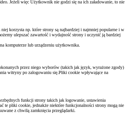
eo. Jeżeli więc Użytkownik nie godzi się na ich załadowanie, to nie
niej korzysta np. które strony są najbardziej i najmniej popularne i w
żemy ulepszać zawartość i wydajność strony i uczynić ją bardziej
 na komputerze lub urządzeniu użytkownika.
dokonanych przez niego wyborów (takich jak język, wyrażone zgody)
wania witryny po zalogowaniu się.Pliki cookie wpływające na
ezbędnych funkcji strony takich jak logowanie, ustawienia
 te pliki cookie, jednakże niektóre funkcjonalności strony mogą nie
suwane z chwilą zamknięcia przeglądarki.