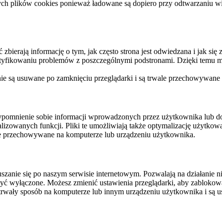
ych plików cookies ponieważ ładowane są dopiero przy odtwarzaniu wid
ierają informację o tym, jak często strona jest odwiedzana i jak się z 
ntyfikowaniu problemów z poszczególnymi podstronami. Dzięki temu mo
 nie są usuwane po zamknięciu przeglądarki i są trwale przechowywane
rzypomnienie sobie informacji wprowadzonych przez użytkownika lub 
nalizowanych funkcji. Pliki te umożliwiają także optymalizację użytko
ale przechowywane na komputerze lub urządzeniu użytkownika.
szanie się po naszym serwisie internetowym. Pozwalają na działanie ni
yć wyłączone. Możesz zmienić ustawienia przeglądarki, aby zablokować
trwały sposób na komputerze lub innym urządzeniu użytkownika i są u