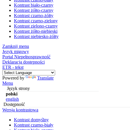
Kontrast biało-czarny
Kontrast żółto-czarny
Kontrast czarno-żółty
Kontrast czarno-zielony
Kontrast zielono-czarny
Kontrast żółto-niebieski
Kontrast niebiesko-żółty
Zamknij menu
Język migowy
Portal Niepełnosprawność
Deklaracja dostępności
ETR - tekst
Powered by
Translate
Menu
Język strony
polski
english
Dostępność
Wersja kontrastowa
Kontrast domyślny
Kontrast czarno-biały