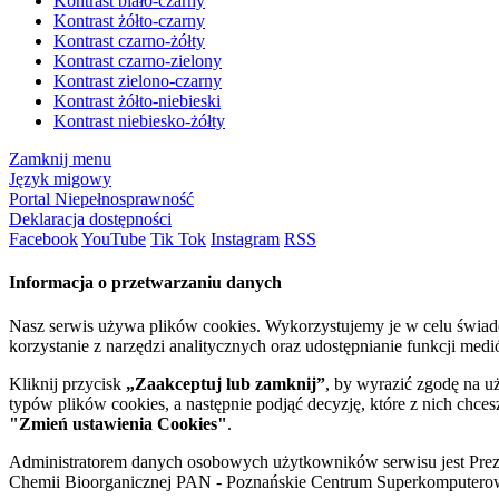
Kontrast biało-czarny
Kontrast żółto-czarny
Kontrast czarno-żółty
Kontrast czarno-zielony
Kontrast zielono-czarny
Kontrast żółto-niebieski
Kontrast niebiesko-żółty
Zamknij menu
Język migowy
Portal Niepełnosprawność
Deklaracja dostępności
Facebook
YouTube
Tik Tok
Instagram
RSS
Informacja o przetwarzaniu danych
Nasz serwis używa plików cookies. Wykorzystujemy je w celu świa
korzystanie z narzędzi analitycznych oraz udostępnianie funkcji me
Kliknij przycisk
„Zaakceptuj lub zamknij”
, by wyrazić zgodę na u
typów plików cookies, a następnie podjąć decyzję, które z nich chce
"Zmień ustawienia Cookies"
.
Administratorem danych osobowych użytkowników serwisu jest Prezyd
Chemii Bioorganicznej PAN - Poznańskie Centrum Superkomputerow