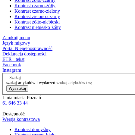
Kontrast żółto-czarny
Kontrast czarno-żółty
Kontrast czarno-zielony
Kontrast zielono-czarny
Kontrast żółto-niebieski
Kontrast niebiesko-żółty
Zamknij menu
Język migowy
Portal Niepełnosprawność
Deklaracja dostępności
ETR - tekst
Facebook
Instagram
Szukaj
szukaj artykułów i wydarzeń
Wyszukaj
Linia miasta Poznań
61 646 33 44
Dostępność
Wersja kontrastowa
Kontrast domyślny
Kontrast czarno-biały