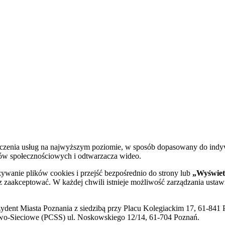
dczenia usług na najwyższym poziomie, w sposób dopasowany do indy
diów społecznościowych i odtwarzacza wideo.
żywanie plików cookies i przejść bezpośrednio do strony lub
„Wyświetl
sz zaakceptować. W każdej chwili istnieje możliwość zarządzania ustaw
ent Miasta Poznania z siedzibą przy Placu Kolegiackim 17, 61-841 P
o-Sieciowe (PCSS) ul. Noskowskiego 12/14, 61-704 Poznań.