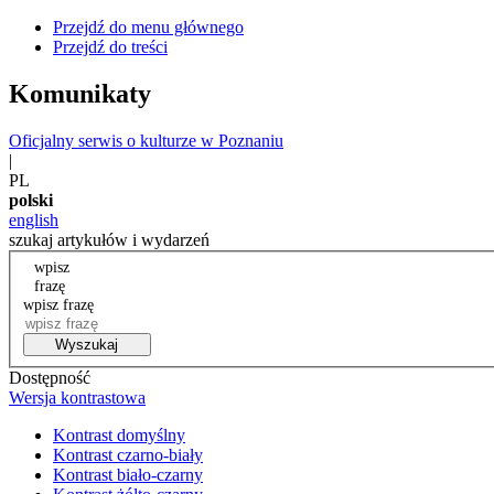
Przejdź do menu głównego
Przejdź do treści
Komunikaty
Oficjalny serwis o kulturze w Poznaniu
|
PL
polski
english
szukaj artykułów i wydarzeń
wpisz
frazę
wpisz frazę
Wyszukaj
Dostępność
Wersja kontrastowa
Kontrast domyślny
Kontrast czarno-biały
Kontrast biało-czarny