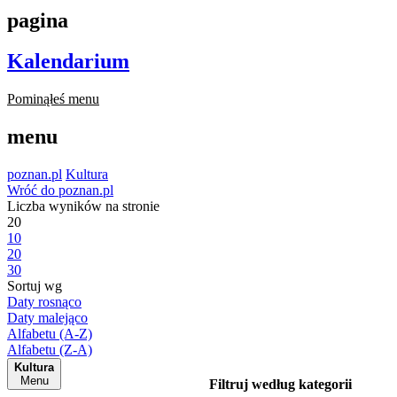
pagina
Kalendarium
Pominąłeś menu
menu
poznan.pl
Kultura
Wróć do poznan.pl
Liczba wyników na stronie
20
10
20
30
Sortuj wg
Daty rosnąco
Daty malejąco
Alfabetu (A-Z)
Alfabetu (Z-A)
Kultura
Menu
Filtruj według kategorii