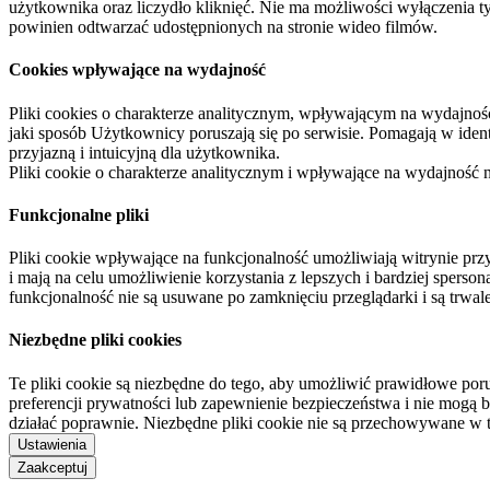
użytkownika oraz liczydło kliknięć. Nie ma możliwości wyłączenia t
powinien odtwarzać udostępnionych na stronie wideo filmów.
Cookies wpływające na wydajność
Pliki cookies o charakterze analitycznym, wpływającym na wydajność zb
jaki sposób Użytkownicy poruszają się po serwisie. Pomagają w ide
przyjazną i intuicyjną dla użytkownika.
Pliki cookie o charakterze analitycznym i wpływające na wydajność
Funkcjonalne pliki
Pliki cookie wpływające na funkcjonalność umożliwiają witrynie p
i mają na celu umożliwienie korzystania z lepszych i bardziej sperso
funkcjonalność nie są usuwane po zamknięciu przeglądarki i są trw
Niezbędne pliki cookies
Te pliki cookie są niezbędne do tego, aby umożliwić prawidłowe poru
preferencji prywatności lub zapewnienie bezpieczeństwa i nie mogą b
działać poprawnie. Niezbędne pliki cookie nie są przechowywane w 
Ustawienia
Zaakceptuj