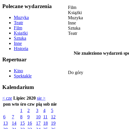
Polecane wydarzenia
Film
Książki
Muzyka
Muzyka
Teatr
Inne
Film
Sztuka
Książki
Teatr
Sztuka
Inne
Historia
Nie znaleziono wydarzeń spe
Repertuar
Kino
Do góry
Spektakle
Kalendarium
< cze
Lipiec 2020
sie >
pon
wto
śro
czw
pią
sob
nie
1
2
3
4
5
6
7
8
9
10
11
12
13
14
15
16
17
18
19