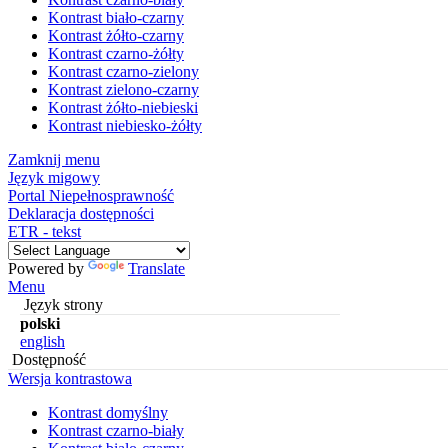
Kontrast biało-czarny
Kontrast żółto-czarny
Kontrast czarno-żółty
Kontrast czarno-zielony
Kontrast zielono-czarny
Kontrast żółto-niebieski
Kontrast niebiesko-żółty
Zamknij menu
Język migowy
Portal Niepełnosprawność
Deklaracja dostępności
ETR - tekst
Powered by
Translate
Menu
Język strony
polski
english
Dostępność
Wersja kontrastowa
Kontrast domyślny
Kontrast czarno-biały