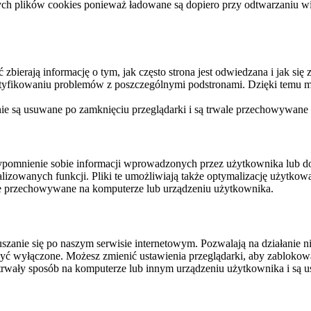
ych plików cookies ponieważ ładowane są dopiero przy odtwarzaniu wid
ierają informację o tym, jak często strona jest odwiedzana i jak się z 
ntyfikowaniu problemów z poszczególnymi podstronami. Dzięki temu mo
 nie są usuwane po zamknięciu przeglądarki i są trwale przechowywane
rzypomnienie sobie informacji wprowadzonych przez użytkownika lub 
nalizowanych funkcji. Pliki te umożliwiają także optymalizację użytko
ale przechowywane na komputerze lub urządzeniu użytkownika.
szanie się po naszym serwisie internetowym. Pozwalają na działanie ni
yć wyłączone. Możesz zmienić ustawienia przeglądarki, aby zablokować
trwały sposób na komputerze lub innym urządzeniu użytkownika i są u