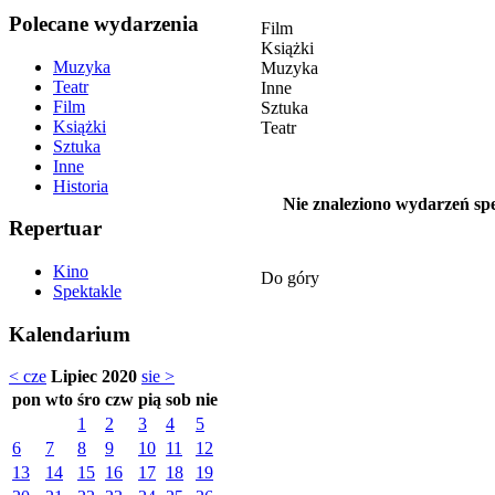
Polecane wydarzenia
Film
Książki
Muzyka
Muzyka
Teatr
Inne
Film
Sztuka
Książki
Teatr
Sztuka
Inne
Historia
Nie znaleziono wydarzeń spe
Repertuar
Kino
Do góry
Spektakle
Kalendarium
< cze
Lipiec 2020
sie >
pon
wto
śro
czw
pią
sob
nie
1
2
3
4
5
6
7
8
9
10
11
12
13
14
15
16
17
18
19