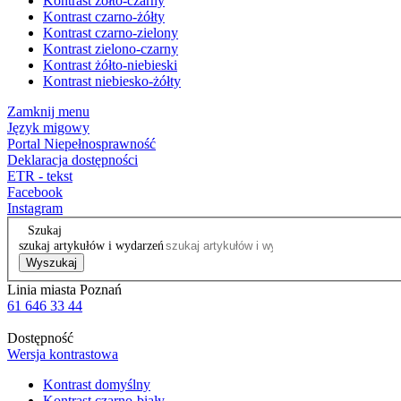
Kontrast żółto-czarny
Kontrast czarno-żółty
Kontrast czarno-zielony
Kontrast zielono-czarny
Kontrast żółto-niebieski
Kontrast niebiesko-żółty
Zamknij menu
Język migowy
Portal Niepełnosprawność
Deklaracja dostępności
ETR - tekst
Facebook
Instagram
Szukaj
szukaj artykułów i wydarzeń
Wyszukaj
Linia miasta Poznań
61 646 33 44
Dostępność
Wersja kontrastowa
Kontrast domyślny
Kontrast czarno-biały