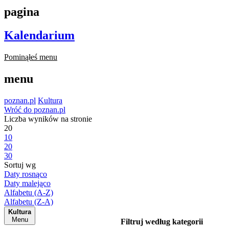
pagina
Kalendarium
Pominąłeś menu
menu
poznan.pl
Kultura
Wróć do poznan.pl
Liczba wyników na stronie
20
10
20
30
Sortuj wg
Daty rosnąco
Daty malejąco
Alfabetu (A-Z)
Alfabetu (Z-A)
Kultura
Menu
Filtruj według kategorii