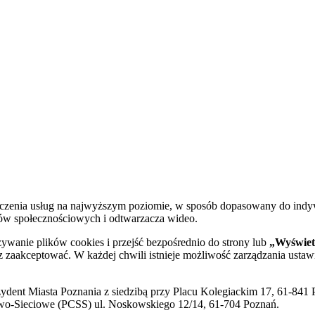
dczenia usług na najwyższym poziomie, w sposób dopasowany do indy
diów społecznościowych i odtwarzacza wideo.
żywanie plików cookies i przejść bezpośrednio do strony lub
„Wyświetl
sz zaakceptować. W każdej chwili istnieje możliwość zarządzania ustaw
ent Miasta Poznania z siedzibą przy Placu Kolegiackim 17, 61-841 P
o-Sieciowe (PCSS) ul. Noskowskiego 12/14, 61-704 Poznań.