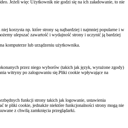
eo. Jeżeli więc Użytkownik nie godzi się na ich załadowanie, to nie
niej korzysta np. które strony są najbardziej i najmniej popularne i w
żemy ulepszać zawartość i wydajność strony i uczynić ją bardziej
 na komputerze lub urządzeniu użytkownika.
dokonanych przez niego wyborów (takich jak język, wyrażone zgody)
wania witryny po zalogowaniu się.Pliki cookie wpływające na
ezbędnych funkcji strony takich jak logowanie, ustawienia
 te pliki cookie, jednakże niektóre funkcjonalności strony mogą nie
suwane z chwilą zamknięcia przeglądarki.