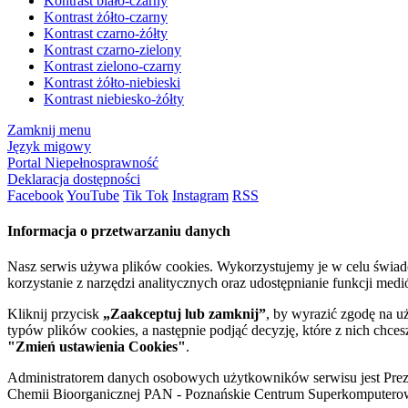
Kontrast biało-czarny
Kontrast żółto-czarny
Kontrast czarno-żółty
Kontrast czarno-zielony
Kontrast zielono-czarny
Kontrast żółto-niebieski
Kontrast niebiesko-żółty
Zamknij menu
Język migowy
Portal Niepełnosprawność
Deklaracja dostępności
Facebook
YouTube
Tik Tok
Instagram
RSS
Informacja o przetwarzaniu danych
Nasz serwis używa plików cookies. Wykorzystujemy je w celu świa
korzystanie z narzędzi analitycznych oraz udostępnianie funkcji me
Kliknij przycisk
„Zaakceptuj lub zamknij”
, by wyrazić zgodę na u
typów plików cookies, a następnie podjąć decyzję, które z nich chce
"Zmień ustawienia Cookies"
.
Administratorem danych osobowych użytkowników serwisu jest Prezyd
Chemii Bioorganicznej PAN - Poznańskie Centrum Superkomputerow