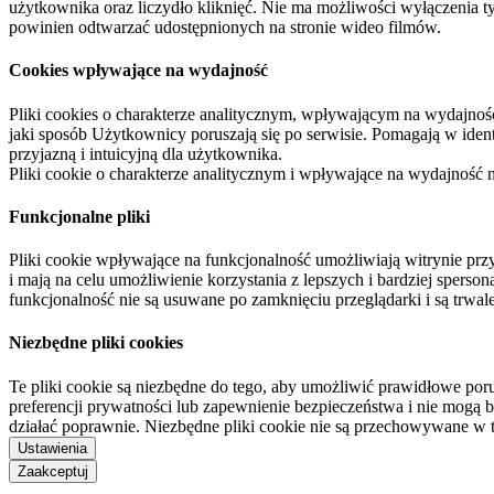
użytkownika oraz liczydło kliknięć. Nie ma możliwości wyłączenia t
powinien odtwarzać udostępnionych na stronie wideo filmów.
Cookies wpływające na wydajność
Pliki cookies o charakterze analitycznym, wpływającym na wydajność zb
jaki sposób Użytkownicy poruszają się po serwisie. Pomagają w ide
przyjazną i intuicyjną dla użytkownika.
Pliki cookie o charakterze analitycznym i wpływające na wydajność
Funkcjonalne pliki
Pliki cookie wpływające na funkcjonalność umożliwiają witrynie p
i mają na celu umożliwienie korzystania z lepszych i bardziej sperso
funkcjonalność nie są usuwane po zamknięciu przeglądarki i są trw
Niezbędne pliki cookies
Te pliki cookie są niezbędne do tego, aby umożliwić prawidłowe poru
preferencji prywatności lub zapewnienie bezpieczeństwa i nie mogą b
działać poprawnie. Niezbędne pliki cookie nie są przechowywane w 
Ustawienia
Zaakceptuj