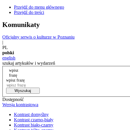
Przejdź do menu głównego
Przejdź do treści
Komunikaty
Oficjalny serwis o kulturze w Poznaniu
|
PL
polski
english
szukaj artykułów i wydarzeń
wpisz
frazę
wpisz frazę
Wyszukaj
Dostępność
Wersja kontrastowa
Kontrast domyślny
Kontrast czarno-biały
Kontrast biało-czarny