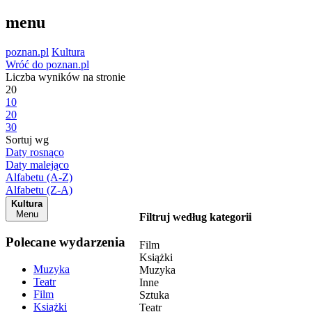
menu
poznan.pl
Kultura
Wróć do poznan.pl
Liczba wyników na stronie
20
10
20
30
Sortuj wg
Daty rosnąco
Daty malejąco
Alfabetu (A-Z)
Alfabetu (Z-A)
Kultura
Menu
Filtruj według kategorii
Polecane wydarzenia
Film
Książki
Muzyka
Muzyka
Teatr
Inne
Film
Sztuka
Książki
Teatr