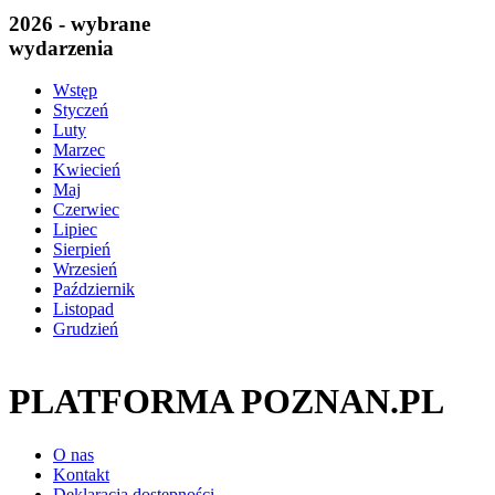
2026 - wybrane
wydarzenia
Wstęp
Styczeń
Luty
Marzec
Kwiecień
Maj
Czerwiec
Lipiec
Sierpień
Wrzesień
Październik
Listopad
Grudzień
PLATFORMA POZNAN.PL
O nas
Kontakt
Deklaracja dostępności