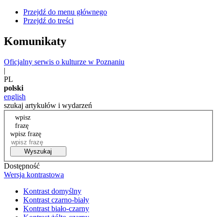
Przejdź do menu głównego
Przejdź do treści
Komunikaty
Oficjalny serwis o kulturze w Poznaniu
|
PL
polski
english
szukaj artykułów i wydarzeń
wpisz
frazę
wpisz frazę
Wyszukaj
Dostępność
Wersja kontrastowa
Kontrast domyślny
Kontrast czarno-biały
Kontrast biało-czarny