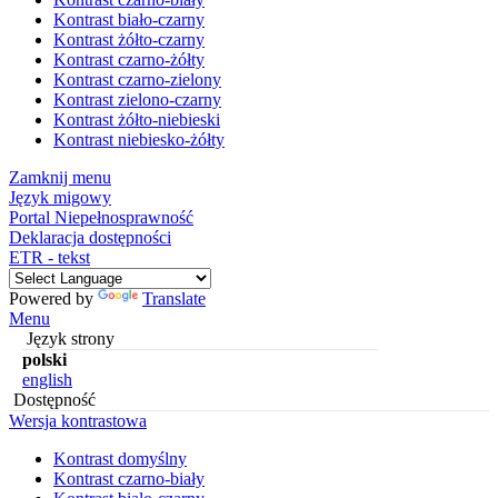
Kontrast biało-czarny
Kontrast żółto-czarny
Kontrast czarno-żółty
Kontrast czarno-zielony
Kontrast zielono-czarny
Kontrast żółto-niebieski
Kontrast niebiesko-żółty
Zamknij menu
Język migowy
Portal Niepełnosprawność
Deklaracja dostępności
ETR - tekst
Powered by
Translate
Menu
Język strony
polski
english
Dostępność
Wersja kontrastowa
Kontrast domyślny
Kontrast czarno-biały