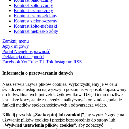
Kontrast biało-czarny
Kontrast żółto-czarny
Kontrast czarno-żółty
Kontrast czarno-zielony
Kontrast zielono-czarny
Kontrast żółto-niebieski
Kontrast niebiesko-żółty
Zamknij menu
Język migowy
Portal Niepełnosprawność
Deklaracja dostępności
Facebook
YouTube
Tik Tok
Instagram
RSS
Informacja o przetwarzaniu danych
Nasz serwis używa plików cookies. Wykorzystujemy je w celu
świadczenia usług na najwyższym poziomie, w sposób dopasowany
do indywidualnych potrzeb Użytkowników. Dzięki temu możliwe
jest także korzystanie z narzędzi analitycznych oraz udostępnianie
funkcji mediów społecznościowych i odtwarzacza wideo.
Kliknij przycisk
„Zaakceptuj lub zamknij”
, by wyrazić zgodę na
używanie plików cookies i przejść bezpośrednio do strony lub
„Wyświetl ustawienia plików cookies”
, aby zobaczyć