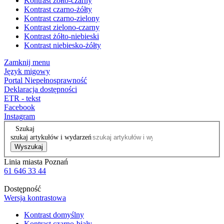
Kontrast żółto-czarny
Kontrast czarno-żółty
Kontrast czarno-zielony
Kontrast zielono-czarny
Kontrast żółto-niebieski
Kontrast niebiesko-żółty
Zamknij menu
Język migowy
Portal Niepełnosprawność
Deklaracja dostępności
ETR - tekst
Facebook
Instagram
Szukaj
szukaj artykułów i wydarzeń
Wyszukaj
Linia miasta Poznań
61 646 33 44
Dostępność
Wersja kontrastowa
Kontrast domyślny
Kontrast czarno-biały