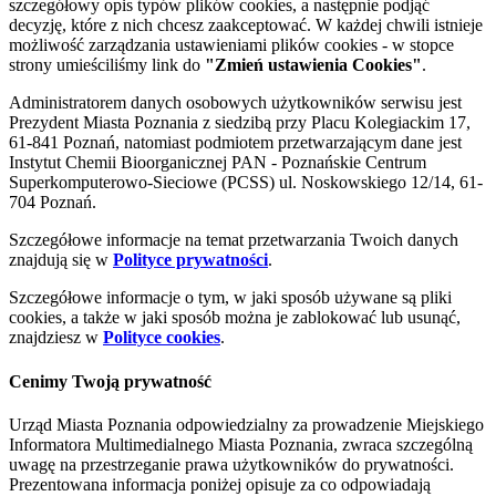
szczegółowy opis typów plików cookies, a następnie podjąć
decyzję, które z nich chcesz zaakceptować. W każdej chwili istnieje
możliwość zarządzania ustawieniami plików cookies - w stopce
strony umieściliśmy link do
"Zmień ustawienia Cookies"
.
Administratorem danych osobowych użytkowników serwisu jest
Prezydent Miasta Poznania z siedzibą przy Placu Kolegiackim 17,
61-841 Poznań, natomiast podmiotem przetwarzającym dane jest
Instytut Chemii Bioorganicznej PAN - Poznańskie Centrum
Superkomputerowo-Sieciowe (PCSS) ul. Noskowskiego 12/14, 61-
704 Poznań.
Szczegółowe informacje na temat przetwarzania Twoich danych
znajdują się w
Polityce prywatności
.
Szczegółowe informacje o tym, w jaki sposób używane są pliki
cookies, a także w jaki sposób można je zablokować lub usunąć,
znajdziesz w
Polityce cookies
.
Cenimy Twoją prywatność
Urząd Miasta Poznania odpowiedzialny za prowadzenie Miejskiego
Informatora Multimedialnego Miasta Poznania, zwraca szczególną
uwagę na przestrzeganie prawa użytkowników do prywatności.
Prezentowana informacja poniżej opisuje za co odpowiadają