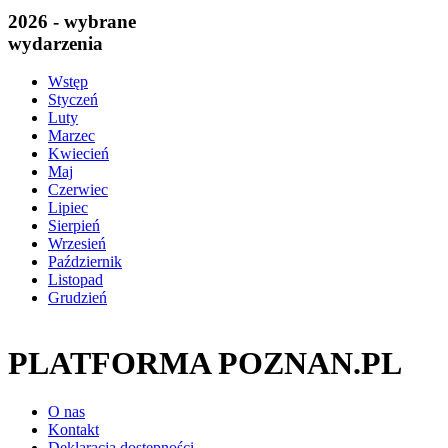
2026 - wybrane
wydarzenia
Wstęp
Styczeń
Luty
Marzec
Kwiecień
Maj
Czerwiec
Lipiec
Sierpień
Wrzesień
Październik
Listopad
Grudzień
PLATFORMA POZNAN.PL
O nas
Kontakt
Deklaracja dostępności