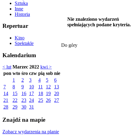
Sztuka
Inne
Historia
Nie znaleziono wydarzeń
spełniających podane kryteria.
Repertuar
Kino
Spektakle
Do góry
Kalendarium
< lut
Marzec 2022
kwi >
pon
wto
śro
czw
pią
sob
nie
1
2
3
4
5
6
7
8
9
10
11
12
13
14
15
16
17
18
19
20
21
22
23
24
25
26
27
28
29
30
31
Znajdź na mapie
Zobacz wydarzenia na planie