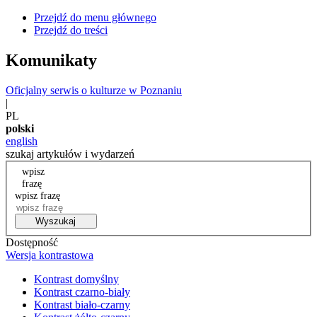
Przejdź do menu głównego
Przejdź do treści
Komunikaty
Oficjalny serwis o kulturze w Poznaniu
|
PL
polski
english
szukaj artykułów i wydarzeń
wpisz
frazę
wpisz frazę
Wyszukaj
Dostępność
Wersja kontrastowa
Kontrast domyślny
Kontrast czarno-biały
Kontrast biało-czarny