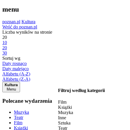
menu
poznan.pl
Kultura
Wróć do poznan.pl
Liczba wyników na stronie
20
10
20
30
Sortuj wg
Daty rosnąco
Daty malejąco
Alfabetu (A-Z)
Alfabetu (Z-A)
Kultura
Menu
Filtruj według kategorii
Polecane wydarzenia
Film
Książki
Muzyka
Muzyka
Teatr
Inne
Film
Sztuka
Książki
Teatr