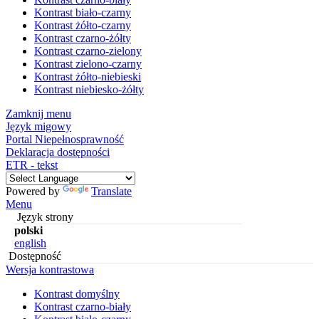
Kontrast biało-czarny
Kontrast żółto-czarny
Kontrast czarno-żółty
Kontrast czarno-zielony
Kontrast zielono-czarny
Kontrast żółto-niebieski
Kontrast niebiesko-żółty
Zamknij menu
Język migowy
Portal Niepełnosprawność
Deklaracja dostępności
ETR - tekst
Powered by
Translate
Menu
Język strony
polski
english
Dostępność
Wersja kontrastowa
Kontrast domyślny
Kontrast czarno-biały