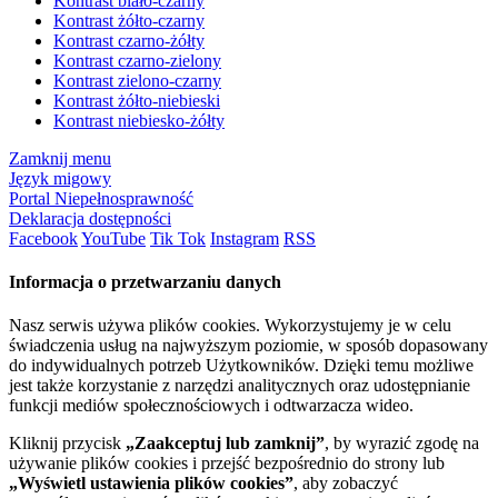
Kontrast biało-czarny
Kontrast żółto-czarny
Kontrast czarno-żółty
Kontrast czarno-zielony
Kontrast zielono-czarny
Kontrast żółto-niebieski
Kontrast niebiesko-żółty
Zamknij menu
Język migowy
Portal Niepełnosprawność
Deklaracja dostępności
Facebook
YouTube
Tik Tok
Instagram
RSS
Informacja o przetwarzaniu danych
Nasz serwis używa plików cookies. Wykorzystujemy je w celu
świadczenia usług na najwyższym poziomie, w sposób dopasowany
do indywidualnych potrzeb Użytkowników. Dzięki temu możliwe
jest także korzystanie z narzędzi analitycznych oraz udostępnianie
funkcji mediów społecznościowych i odtwarzacza wideo.
Kliknij przycisk
„Zaakceptuj lub zamknij”
, by wyrazić zgodę na
używanie plików cookies i przejść bezpośrednio do strony lub
„Wyświetl ustawienia plików cookies”
, aby zobaczyć