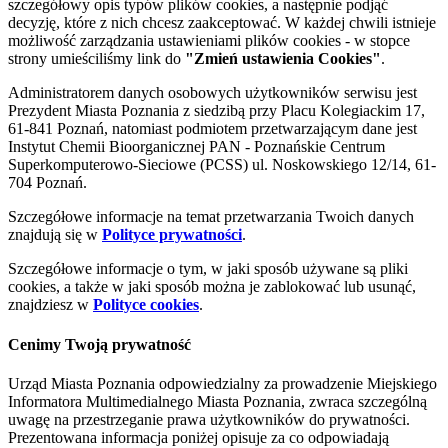
szczegółowy opis typów plików cookies, a następnie podjąć
decyzję, które z nich chcesz zaakceptować. W każdej chwili istnieje
możliwość zarządzania ustawieniami plików cookies - w stopce
strony umieściliśmy link do
"Zmień ustawienia Cookies"
.
Administratorem danych osobowych użytkowników serwisu jest
Prezydent Miasta Poznania z siedzibą przy Placu Kolegiackim 17,
61-841 Poznań, natomiast podmiotem przetwarzającym dane jest
Instytut Chemii Bioorganicznej PAN - Poznańskie Centrum
Superkomputerowo-Sieciowe (PCSS) ul. Noskowskiego 12/14, 61-
704 Poznań.
Szczegółowe informacje na temat przetwarzania Twoich danych
znajdują się w
Polityce prywatności
.
Szczegółowe informacje o tym, w jaki sposób używane są pliki
cookies, a także w jaki sposób można je zablokować lub usunąć,
znajdziesz w
Polityce cookies
.
Cenimy Twoją prywatność
Urząd Miasta Poznania odpowiedzialny za prowadzenie Miejskiego
Informatora Multimedialnego Miasta Poznania, zwraca szczególną
uwagę na przestrzeganie prawa użytkowników do prywatności.
Prezentowana informacja poniżej opisuje za co odpowiadają