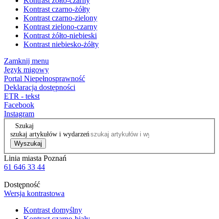
Kontrast żółto-czarny
Kontrast czarno-żółty
Kontrast czarno-zielony
Kontrast zielono-czarny
Kontrast żółto-niebieski
Kontrast niebiesko-żółty
Zamknij menu
Język migowy
Portal Niepełnosprawność
Deklaracja dostępności
ETR - tekst
Facebook
Instagram
Szukaj
szukaj artykułów i wydarzeń
Wyszukaj
Linia miasta Poznań
61 646 33 44
Dostępność
Wersja kontrastowa
Kontrast domyślny
Kontrast czarno-biały