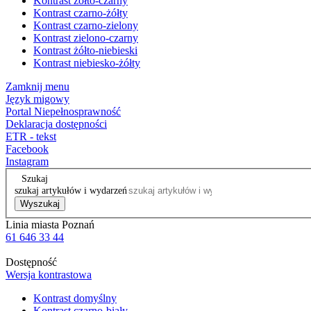
Kontrast żółto-czarny
Kontrast czarno-żółty
Kontrast czarno-zielony
Kontrast zielono-czarny
Kontrast żółto-niebieski
Kontrast niebiesko-żółty
Zamknij menu
Język migowy
Portal Niepełnosprawność
Deklaracja dostępności
ETR - tekst
Facebook
Instagram
Szukaj
szukaj artykułów i wydarzeń
Wyszukaj
Linia miasta Poznań
61 646 33 44
Dostępność
Wersja kontrastowa
Kontrast domyślny
Kontrast czarno-biały