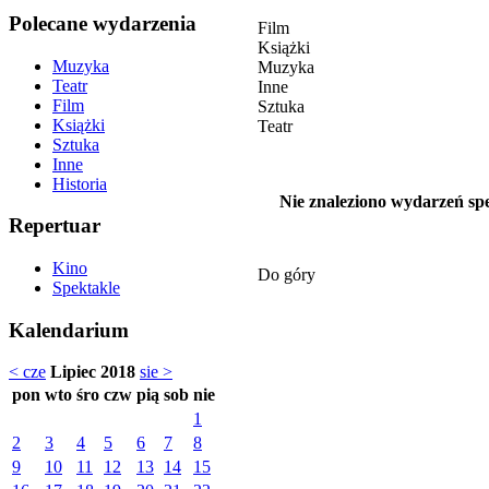
Polecane wydarzenia
Film
Książki
Muzyka
Muzyka
Teatr
Inne
Film
Sztuka
Książki
Teatr
Sztuka
Inne
Historia
Nie znaleziono wydarzeń spe
Repertuar
Kino
Do góry
Spektakle
Kalendarium
< cze
Lipiec 2018
sie >
pon
wto
śro
czw
pią
sob
nie
1
2
3
4
5
6
7
8
9
10
11
12
13
14
15