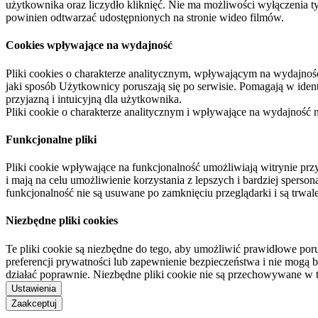
użytkownika oraz liczydło kliknięć. Nie ma możliwości wyłączenia t
powinien odtwarzać udostępnionych na stronie wideo filmów.
Cookies wpływające na wydajność
Pliki cookies o charakterze analitycznym, wpływającym na wydajność zb
jaki sposób Użytkownicy poruszają się po serwisie. Pomagają w ide
przyjazną i intuicyjną dla użytkownika.
Pliki cookie o charakterze analitycznym i wpływające na wydajność
Funkcjonalne pliki
Pliki cookie wpływające na funkcjonalność umożliwiają witrynie p
i mają na celu umożliwienie korzystania z lepszych i bardziej sperso
funkcjonalność nie są usuwane po zamknięciu przeglądarki i są trw
Niezbędne pliki cookies
Te pliki cookie są niezbędne do tego, aby umożliwić prawidłowe poru
preferencji prywatności lub zapewnienie bezpieczeństwa i nie mogą b
działać poprawnie. Niezbędne pliki cookie nie są przechowywane w 
Ustawienia
Zaakceptuj