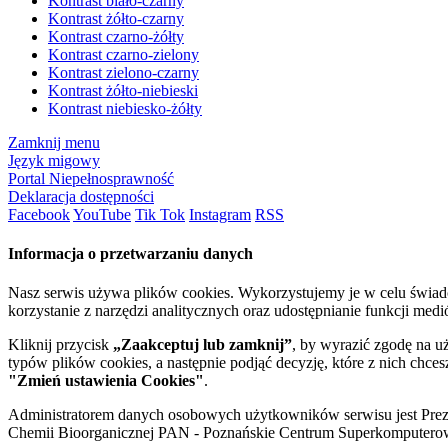
Kontrast biało-czarny
Kontrast żółto-czarny
Kontrast czarno-żółty
Kontrast czarno-zielony
Kontrast zielono-czarny
Kontrast żółto-niebieski
Kontrast niebiesko-żółty
Zamknij menu
Język migowy
Portal Niepełnosprawność
Deklaracja dostępności
Facebook
YouTube
Tik Tok
Instagram
RSS
Informacja o przetwarzaniu danych
Nasz serwis używa plików cookies. Wykorzystujemy je w celu świa
korzystanie z narzędzi analitycznych oraz udostępnianie funkcji me
Kliknij przycisk
„Zaakceptuj lub zamknij”
, by wyrazić zgodę na u
typów plików cookies, a następnie podjąć decyzję, które z nich chce
"Zmień ustawienia Cookies"
.
Administratorem danych osobowych użytkowników serwisu jest Prezyd
Chemii Bioorganicznej PAN - Poznańskie Centrum Superkomputerow