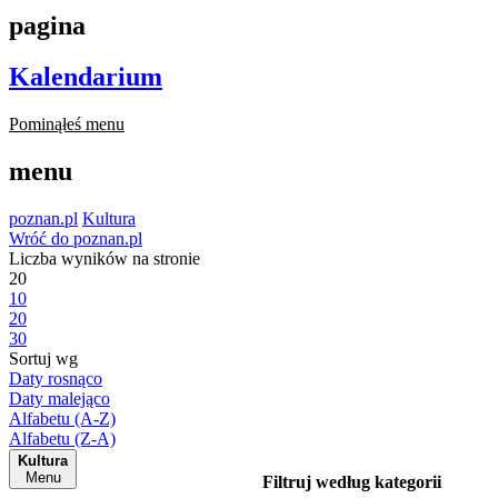
pagina
Kalendarium
Pominąłeś menu
menu
poznan.pl
Kultura
Wróć do poznan.pl
Liczba wyników na stronie
20
10
20
30
Sortuj wg
Daty rosnąco
Daty malejąco
Alfabetu (A-Z)
Alfabetu (Z-A)
Kultura
Menu
Filtruj według kategorii