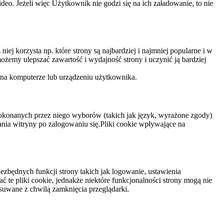
eo. Jeżeli więc Użytkownik nie godzi się na ich załadowanie, to nie
niej korzysta np. które strony są najbardziej i najmniej popularne i w
żemy ulepszać zawartość i wydajność strony i uczynić ją bardziej
 na komputerze lub urządzeniu użytkownika.
dokonanych przez niego wyborów (takich jak język, wyrażone zgody)
wania witryny po zalogowaniu się.Pliki cookie wpływające na
ezbędnych funkcji strony takich jak logowanie, ustawienia
 te pliki cookie, jednakże niektóre funkcjonalności strony mogą nie
suwane z chwilą zamknięcia przeglądarki.