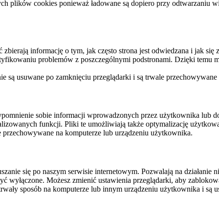
ych plików cookies ponieważ ładowane są dopiero przy odtwarzaniu wid
ierają informację o tym, jak często strona jest odwiedzana i jak się z 
ntyfikowaniu problemów z poszczególnymi podstronami. Dzięki temu mo
 nie są usuwane po zamknięciu przeglądarki i są trwale przechowywane
rzypomnienie sobie informacji wprowadzonych przez użytkownika lub 
nalizowanych funkcji. Pliki te umożliwiają także optymalizację użytko
ale przechowywane na komputerze lub urządzeniu użytkownika.
szanie się po naszym serwisie internetowym. Pozwalają na działanie ni
yć wyłączone. Możesz zmienić ustawienia przeglądarki, aby zablokować
trwały sposób na komputerze lub innym urządzeniu użytkownika i są u