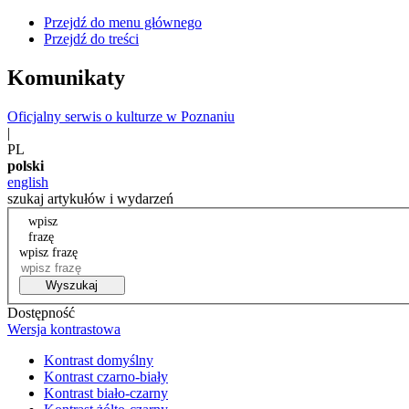
Przejdź do menu głównego
Przejdź do treści
Komunikaty
Oficjalny serwis o kulturze w Poznaniu
|
PL
polski
english
szukaj artykułów i wydarzeń
wpisz
frazę
wpisz frazę
Wyszukaj
Dostępność
Wersja kontrastowa
Kontrast domyślny
Kontrast czarno-biały
Kontrast biało-czarny