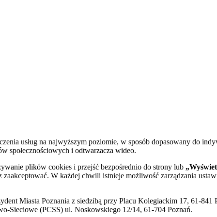
dczenia usług na najwyższym poziomie, w sposób dopasowany do indy
diów społecznościowych i odtwarzacza wideo.
żywanie plików cookies i przejść bezpośrednio do strony lub
„Wyświetl
sz zaakceptować. W każdej chwili istnieje możliwość zarządzania ustaw
ent Miasta Poznania z siedzibą przy Placu Kolegiackim 17, 61-841 P
o-Sieciowe (PCSS) ul. Noskowskiego 12/14, 61-704 Poznań.