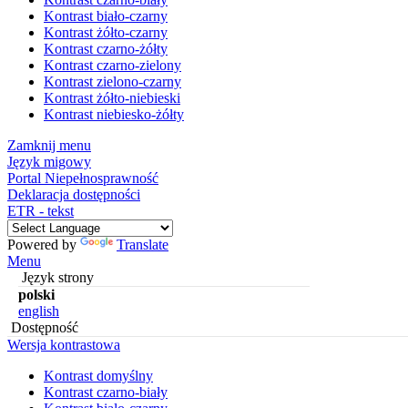
Kontrast biało-czarny
Kontrast żółto-czarny
Kontrast czarno-żółty
Kontrast czarno-zielony
Kontrast zielono-czarny
Kontrast żółto-niebieski
Kontrast niebiesko-żółty
Zamknij menu
Język migowy
Portal Niepełnosprawność
Deklaracja dostępności
ETR - tekst
Powered by
Translate
Menu
Język strony
polski
english
Dostępność
Wersja kontrastowa
Kontrast domyślny
Kontrast czarno-biały