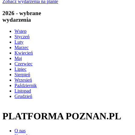
Zobacz wydarzenia na planie
2026 - wybrane
wydarzenia
Wstęp
Styczeń
Luty
Marzec
Kwiecień
Maj
Czerwiec
Lipiec
Sierpień
Wrzesień
Październik
Listopad
Grudzień
PLATFORMA POZNAN.PL
O nas