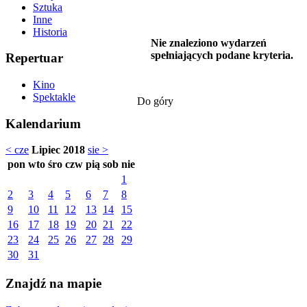
Sztuka
Inne
Historia
Nie znaleziono wydarzeń
spełniających podane kryteria.
Repertuar
Kino
Spektakle
Do góry
Kalendarium
< cze
Lipiec 2018
sie >
pon
wto
śro
czw
pią
sob
nie
1
2
3
4
5
6
7
8
9
10
11
12
13
14
15
16
17
18
19
20
21
22
23
24
25
26
27
28
29
30
31
Znajdź na mapie