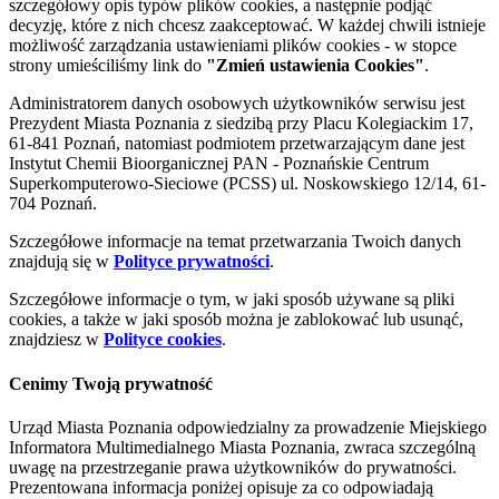
szczegółowy opis typów plików cookies, a następnie podjąć
decyzję, które z nich chcesz zaakceptować. W każdej chwili istnieje
możliwość zarządzania ustawieniami plików cookies - w stopce
strony umieściliśmy link do
"Zmień ustawienia Cookies"
.
Administratorem danych osobowych użytkowników serwisu jest
Prezydent Miasta Poznania z siedzibą przy Placu Kolegiackim 17,
61-841 Poznań, natomiast podmiotem przetwarzającym dane jest
Instytut Chemii Bioorganicznej PAN - Poznańskie Centrum
Superkomputerowo-Sieciowe (PCSS) ul. Noskowskiego 12/14, 61-
704 Poznań.
Szczegółowe informacje na temat przetwarzania Twoich danych
znajdują się w
Polityce prywatności
.
Szczegółowe informacje o tym, w jaki sposób używane są pliki
cookies, a także w jaki sposób można je zablokować lub usunąć,
znajdziesz w
Polityce cookies
.
Cenimy Twoją prywatność
Urząd Miasta Poznania odpowiedzialny za prowadzenie Miejskiego
Informatora Multimedialnego Miasta Poznania, zwraca szczególną
uwagę na przestrzeganie prawa użytkowników do prywatności.
Prezentowana informacja poniżej opisuje za co odpowiadają