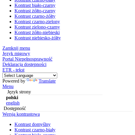
Kontrast biało-czarny
Kontrast żółto-czarny
Kontrast czarno-żółty
Kontrast czarno-zielony
Kontrast zielono-czarny
Kontrast żółto-niebieski
Kontrast niebiesko-żółty
Zamknij menu
Język migowy
Portal Niepełnosprawność
Deklaracja dostępności
ETR - tekst
Powered by
Translate
Menu
Język strony
polski
english
Dostępność
Wersja kontrastowa
Kontrast domyślny
Kontrast czarno-biały