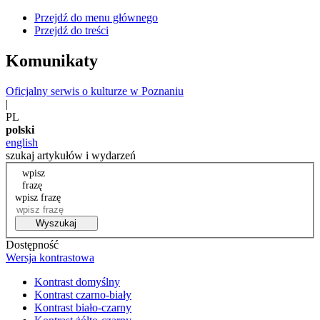
Przejdź do menu głównego
Przejdź do treści
Komunikaty
Oficjalny serwis o kulturze w Poznaniu
|
PL
polski
english
szukaj artykułów i wydarzeń
wpisz
frazę
wpisz frazę
Wyszukaj
Dostępność
Wersja kontrastowa
Kontrast domyślny
Kontrast czarno-biały
Kontrast biało-czarny