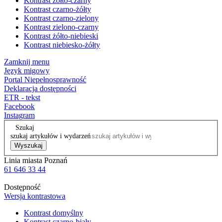
Kontrast żółto-czarny
Kontrast czarno-żółty
Kontrast czarno-zielony
Kontrast zielono-czarny
Kontrast żółto-niebieski
Kontrast niebiesko-żółty
Zamknij menu
Język migowy
Portal Niepełnosprawność
Deklaracja dostępności
ETR - tekst
Facebook
Instagram
Szukaj
szukaj artykułów i wydarzeń
Wyszukaj
Linia miasta Poznań
61 646 33 44
Dostępność
Wersja kontrastowa
Kontrast domyślny
Kontrast czarno-biały