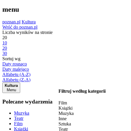
menu
poznan.pl
Kultura
Wróć do poznan.pl
Liczba wyników na stronie
20
10
20
30
Sortuj wg
Daty rosnąco
Daty malejąco
Alfabetu (A-Z)
Alfabetu (Z-A)
Kultura
Menu
Filtruj według kategorii
Polecane wydarzenia
Film
Książki
Muzyka
Muzyka
Teatr
Inne
Film
Sztuka
Książki
Teatr