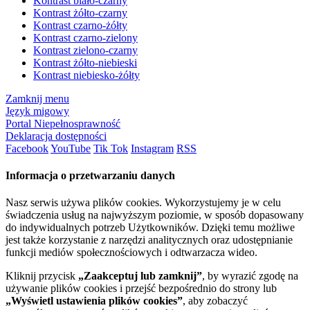
Kontrast biało-czarny
Kontrast żółto-czarny
Kontrast czarno-żółty
Kontrast czarno-zielony
Kontrast zielono-czarny
Kontrast żółto-niebieski
Kontrast niebiesko-żółty
Zamknij menu
Język migowy
Portal Niepełnosprawność
Deklaracja dostępności
Facebook
YouTube
Tik Tok
Instagram
RSS
Informacja o przetwarzaniu danych
Nasz serwis używa plików cookies. Wykorzystujemy je w celu
świadczenia usług na najwyższym poziomie, w sposób dopasowany
do indywidualnych potrzeb Użytkowników. Dzięki temu możliwe
jest także korzystanie z narzędzi analitycznych oraz udostępnianie
funkcji mediów społecznościowych i odtwarzacza wideo.
Kliknij przycisk
„Zaakceptuj lub zamknij”
, by wyrazić zgodę na
używanie plików cookies i przejść bezpośrednio do strony lub
„Wyświetl ustawienia plików cookies”
, aby zobaczyć