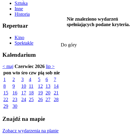
Sztuka
Inne
Historia
Nie znaleziono wydarzeń
spełniających podane kryteria.
Repertuar
Kino
Spektakle
Do góry
Kalendarium
< maj
Czerwiec 2026
lip >
pon
wto
śro
czw
pią
sob
nie
1
2
3
4
5
6
7
8
9
10
11
12
13
14
15
16
17
18
19
20
21
22
23
24
25
26
27
28
29
30
Znajdź na mapie
Zobacz wydarzenia na planie