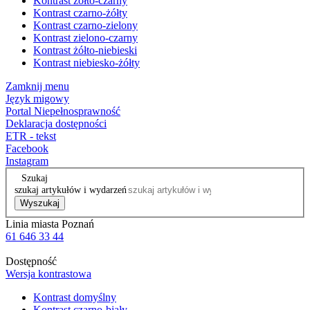
Kontrast żółto-czarny
Kontrast czarno-żółty
Kontrast czarno-zielony
Kontrast zielono-czarny
Kontrast żółto-niebieski
Kontrast niebiesko-żółty
Zamknij menu
Język migowy
Portal Niepełnosprawność
Deklaracja dostępności
ETR - tekst
Facebook
Instagram
Szukaj
szukaj artykułów i wydarzeń
Wyszukaj
Linia miasta Poznań
61 646 33 44
Dostępność
Wersja kontrastowa
Kontrast domyślny
Kontrast czarno-biały