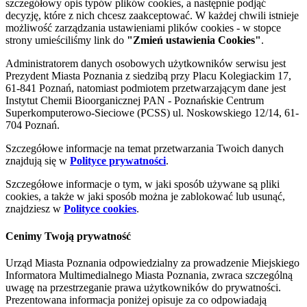
szczegółowy opis typów plików cookies, a następnie podjąć
decyzję, które z nich chcesz zaakceptować. W każdej chwili istnieje
możliwość zarządzania ustawieniami plików cookies - w stopce
strony umieściliśmy link do
"Zmień ustawienia Cookies"
.
Administratorem danych osobowych użytkowników serwisu jest
Prezydent Miasta Poznania z siedzibą przy Placu Kolegiackim 17,
61-841 Poznań, natomiast podmiotem przetwarzającym dane jest
Instytut Chemii Bioorganicznej PAN - Poznańskie Centrum
Superkomputerowo-Sieciowe (PCSS) ul. Noskowskiego 12/14, 61-
704 Poznań.
Szczegółowe informacje na temat przetwarzania Twoich danych
znajdują się w
Polityce prywatności
.
Szczegółowe informacje o tym, w jaki sposób używane są pliki
cookies, a także w jaki sposób można je zablokować lub usunąć,
znajdziesz w
Polityce cookies
.
Cenimy Twoją prywatność
Urząd Miasta Poznania odpowiedzialny za prowadzenie Miejskiego
Informatora Multimedialnego Miasta Poznania, zwraca szczególną
uwagę na przestrzeganie prawa użytkowników do prywatności.
Prezentowana informacja poniżej opisuje za co odpowiadają