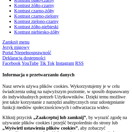
Kontrast biało-czarny
Kontrast żółto-czarny
Kontrast czarno-żółty
Kontrast czarno-zielony
Kontrast zielono-czarny
Kontrast żółto-niebieski
Kontrast niebiesko-żółty
Zamknij menu
Język migowy
Portal Niepełnosprawność
Deklaracja dostępności
Facebook
YouTube
Tik Tok
Instagram
RSS
Informacja o przetwarzaniu danych
Nasz serwis używa plików cookies. Wykorzystujemy je w celu
świadczenia usług na najwyższym poziomie, w sposób dopasowany
do indywidualnych potrzeb Użytkowników. Dzięki temu możliwe
jest także korzystanie z narzędzi analitycznych oraz udostępnianie
funkcji mediów społecznościowych i odtwarzacza wideo.
Kliknij przycisk
„Zaakceptuj lub zamknij”
, by wyrazić zgodę na
używanie plików cookies i przejść bezpośrednio do strony lub
„Wyświetl ustawienia plików cookies”
, aby zobaczyć