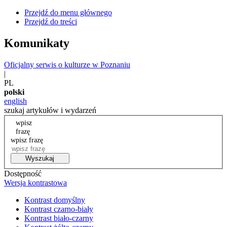
Przejdź do menu głównego
Przejdź do treści
Komunikaty
Oficjalny serwis o kulturze w Poznaniu
|
PL
polski
english
szukaj artykułów i wydarzeń
wpisz
frazę
wpisz frazę
Wyszukaj
Dostępność
Wersja kontrastowa
Kontrast domyślny
Kontrast czarno-biały
Kontrast biało-czarny