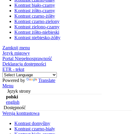
Kontrast biało-czarny
Kontrast żółto-czarny
Kontrast czarno-żółty
Kontrast czarno-zielony
Kontrast zielono-czarny
Kontrast żółto-niebieski
Kontrast niebiesko-żółty
Zamknij menu
Język migowy
Portal Niepełnosprawność
Deklaracja dostępności
ETR - tekst
Powered by
Translate
Menu
Język strony
polski
english
Dostępność
Wersja kontrastowa
Kontrast domyślny
Kontrast czarno-biały