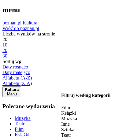
menu
poznan.pl
Kultura
Wróć do poznan.pl
Liczba wyników na stronie
20
10
20
30
Sortuj wg
Daty rosnąco
Daty malejąco
Alfabetu (A-Z)
Alfabetu (Z-A)
Kultura
Menu
Filtruj według kategorii
Polecane wydarzenia
Film
Książki
Muzyka
Muzyka
Teatr
Inne
Film
Sztuka
Książki
Teatr