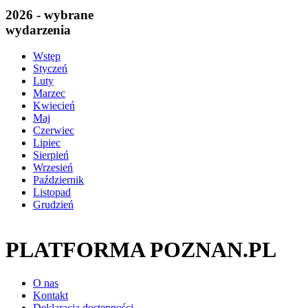
2026 - wybrane
wydarzenia
Wstęp
Styczeń
Luty
Marzec
Kwiecień
Maj
Czerwiec
Lipiec
Sierpień
Wrzesień
Październik
Listopad
Grudzień
PLATFORMA POZNAN.PL
O nas
Kontakt
Deklaracja dostępności