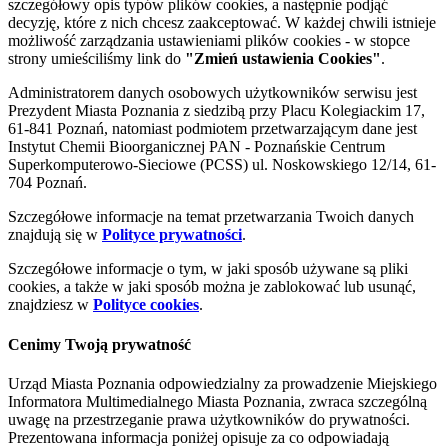
szczegółowy opis typów plików cookies, a następnie podjąć
decyzję, które z nich chcesz zaakceptować. W każdej chwili istnieje
możliwość zarządzania ustawieniami plików cookies - w stopce
strony umieściliśmy link do
"Zmień ustawienia Cookies"
.
Administratorem danych osobowych użytkowników serwisu jest
Prezydent Miasta Poznania z siedzibą przy Placu Kolegiackim 17,
61-841 Poznań, natomiast podmiotem przetwarzającym dane jest
Instytut Chemii Bioorganicznej PAN - Poznańskie Centrum
Superkomputerowo-Sieciowe (PCSS) ul. Noskowskiego 12/14, 61-
704 Poznań.
Szczegółowe informacje na temat przetwarzania Twoich danych
znajdują się w
Polityce prywatności
.
Szczegółowe informacje o tym, w jaki sposób używane są pliki
cookies, a także w jaki sposób można je zablokować lub usunąć,
znajdziesz w
Polityce cookies
.
Cenimy Twoją prywatność
Urząd Miasta Poznania odpowiedzialny za prowadzenie Miejskiego
Informatora Multimedialnego Miasta Poznania, zwraca szczególną
uwagę na przestrzeganie prawa użytkowników do prywatności.
Prezentowana informacja poniżej opisuje za co odpowiadają