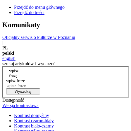
Przejdź do menu głównego
Przejdź do treści
Komunikaty
Oficjalny serwis o kulturze w Poznaniu
|
PL
polski
english
szukaj artykułów i wydarzeń
wpisz
frazę
wpisz frazę
Wyszukaj
Dostępność
Wersja kontrastowa
Kontrast domyślny
Kontrast czarno-biały
Kontrast biało-czarny