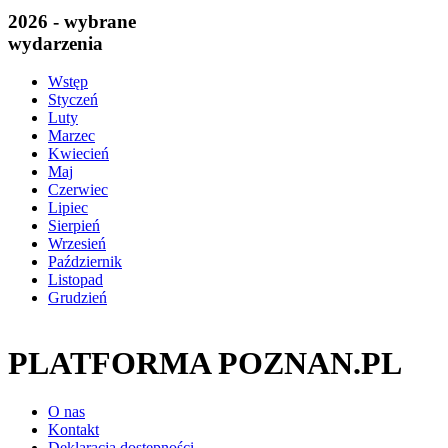
2026 - wybrane
wydarzenia
Wstęp
Styczeń
Luty
Marzec
Kwiecień
Maj
Czerwiec
Lipiec
Sierpień
Wrzesień
Październik
Listopad
Grudzień
PLATFORMA POZNAN.PL
O nas
Kontakt
Deklaracja dostępności