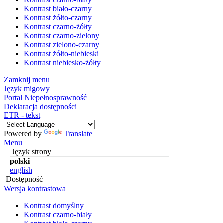
Kontrast biało-czarny
Kontrast żółto-czarny
Kontrast czarno-żółty
Kontrast czarno-zielony
Kontrast zielono-czarny
Kontrast żółto-niebieski
Kontrast niebiesko-żółty
Zamknij menu
Język migowy
Portal Niepełnosprawność
Deklaracja dostępności
ETR - tekst
Powered by
Translate
Menu
Język strony
polski
english
Dostępność
Wersja kontrastowa
Kontrast domyślny
Kontrast czarno-biały