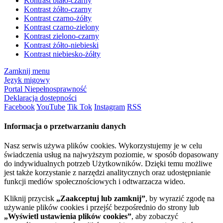
Kontrast biało-czarny
Kontrast żółto-czarny
Kontrast czarno-żółty
Kontrast czarno-zielony
Kontrast zielono-czarny
Kontrast żółto-niebieski
Kontrast niebiesko-żółty
Zamknij menu
Język migowy
Portal Niepełnosprawność
Deklaracja dostępności
Facebook
YouTube
Tik Tok
Instagram
RSS
Informacja o przetwarzaniu danych
Nasz serwis używa plików cookies. Wykorzystujemy je w celu
świadczenia usług na najwyższym poziomie, w sposób dopasowany
do indywidualnych potrzeb Użytkowników. Dzięki temu możliwe
jest także korzystanie z narzędzi analitycznych oraz udostępnianie
funkcji mediów społecznościowych i odtwarzacza wideo.
Kliknij przycisk
„Zaakceptuj lub zamknij”
, by wyrazić zgodę na
używanie plików cookies i przejść bezpośrednio do strony lub
„Wyświetl ustawienia plików cookies”
, aby zobaczyć