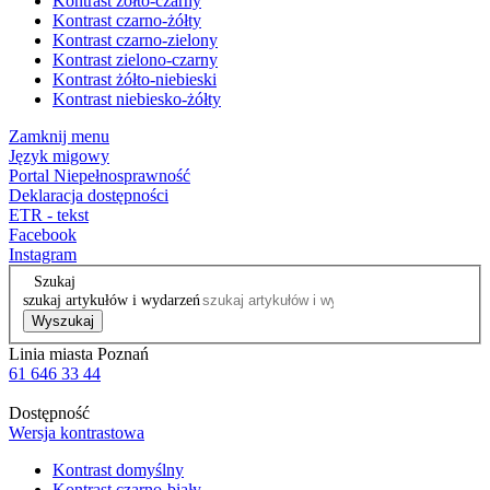
Kontrast żółto-czarny
Kontrast czarno-żółty
Kontrast czarno-zielony
Kontrast zielono-czarny
Kontrast żółto-niebieski
Kontrast niebiesko-żółty
Zamknij menu
Język migowy
Portal Niepełnosprawność
Deklaracja dostępności
ETR - tekst
Facebook
Instagram
Szukaj
szukaj artykułów i wydarzeń
Wyszukaj
Linia miasta Poznań
61 646 33 44
Dostępność
Wersja kontrastowa
Kontrast domyślny
Kontrast czarno-biały