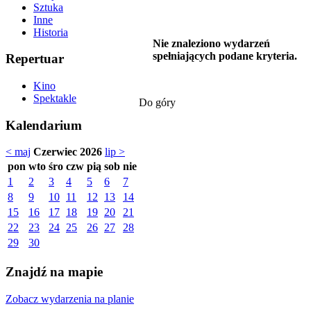
Sztuka
Inne
Historia
Nie znaleziono wydarzeń
spełniających podane kryteria.
Repertuar
Kino
Spektakle
Do góry
Kalendarium
< maj
Czerwiec 2026
lip >
pon
wto
śro
czw
pią
sob
nie
1
2
3
4
5
6
7
8
9
10
11
12
13
14
15
16
17
18
19
20
21
22
23
24
25
26
27
28
29
30
Znajdź na mapie
Zobacz wydarzenia na planie