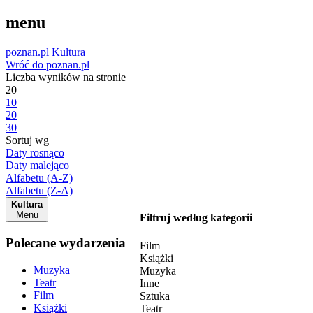
menu
poznan.pl
Kultura
Wróć do poznan.pl
Liczba wyników na stronie
20
10
20
30
Sortuj wg
Daty rosnąco
Daty malejąco
Alfabetu (A-Z)
Alfabetu (Z-A)
Kultura
Menu
Filtruj według kategorii
Polecane wydarzenia
Film
Książki
Muzyka
Muzyka
Teatr
Inne
Film
Sztuka
Książki
Teatr