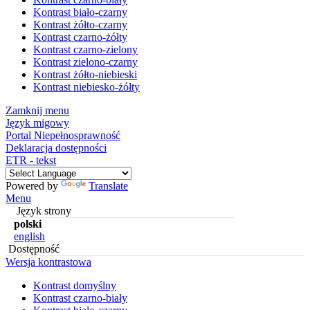
Kontrast biało-czarny
Kontrast żółto-czarny
Kontrast czarno-żółty
Kontrast czarno-zielony
Kontrast zielono-czarny
Kontrast żółto-niebieski
Kontrast niebiesko-żółty
Zamknij menu
Język migowy
Portal Niepełnosprawność
Deklaracja dostępności
ETR - tekst
Powered by
Translate
Menu
Język strony
polski
english
Dostępność
Wersja kontrastowa
Kontrast domyślny
Kontrast czarno-biały