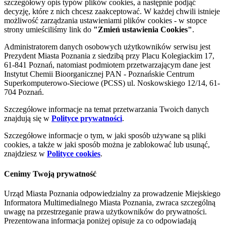
szczegółowy opis typów plików cookies, a następnie podjąć
decyzję, które z nich chcesz zaakceptować. W każdej chwili istnieje
możliwość zarządzania ustawieniami plików cookies - w stopce
strony umieściliśmy link do
"Zmień ustawienia Cookies"
.
Administratorem danych osobowych użytkowników serwisu jest
Prezydent Miasta Poznania z siedzibą przy Placu Kolegiackim 17,
61-841 Poznań, natomiast podmiotem przetwarzającym dane jest
Instytut Chemii Bioorganicznej PAN - Poznańskie Centrum
Superkomputerowo-Sieciowe (PCSS) ul. Noskowskiego 12/14, 61-
704 Poznań.
Szczegółowe informacje na temat przetwarzania Twoich danych
znajdują się w
Polityce prywatności
.
Szczegółowe informacje o tym, w jaki sposób używane są pliki
cookies, a także w jaki sposób można je zablokować lub usunąć,
znajdziesz w
Polityce cookies
.
Cenimy Twoją prywatność
Urząd Miasta Poznania odpowiedzialny za prowadzenie Miejskiego
Informatora Multimedialnego Miasta Poznania, zwraca szczególną
uwagę na przestrzeganie prawa użytkowników do prywatności.
Prezentowana informacja poniżej opisuje za co odpowiadają