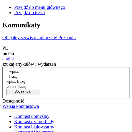
Przejdź do menu głównego
Przejdź do treści
Komunikaty
Oficjalny serwis o kulturze w Poznaniu
|
PL
polski
english
szukaj artykułów i wydarzeń
wpisz
frazę
wpisz frazę
Wyszukaj
Dostępność
Wersja kontrastowa
Kontrast domyślny
Kontrast czarno-biały
Kontrast biało-czarny