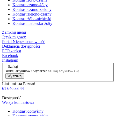
Kontrast żółto-czarny
Kontrast czarno-żółty
Kontrast czarno-zielony
Kontrast zielono-czarny
Kontrast żółto-niebieski
Kontrast niebiesko-żółty
Zamknij menu
Język migowy
Portal Niepełnosprawność
Deklaracja dostępności
ETR - tekst
Facebook
Instagram
Szukaj
szukaj artykułów i wydarzeń
Wyszukaj
Linia miasta Poznań
61 646 33 44
Dostępność
Wersja kontrastowa
Kontrast domyślny
Kontrast czarno-biały