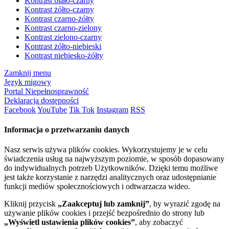
Kontrast biało-czarny
Kontrast żółto-czarny
Kontrast czarno-żółty
Kontrast czarno-zielony
Kontrast zielono-czarny
Kontrast żółto-niebieski
Kontrast niebiesko-żółty
Zamknij menu
Język migowy
Portal Niepełnosprawność
Deklaracja dostępności
Facebook
YouTube
Tik Tok
Instagram
RSS
Informacja o przetwarzaniu danych
Nasz serwis używa plików cookies. Wykorzystujemy je w celu
świadczenia usług na najwyższym poziomie, w sposób dopasowany
do indywidualnych potrzeb Użytkowników. Dzięki temu możliwe
jest także korzystanie z narzędzi analitycznych oraz udostępnianie
funkcji mediów społecznościowych i odtwarzacza wideo.
Kliknij przycisk
„Zaakceptuj lub zamknij”
, by wyrazić zgodę na
używanie plików cookies i przejść bezpośrednio do strony lub
„Wyświetl ustawienia plików cookies”
, aby zobaczyć