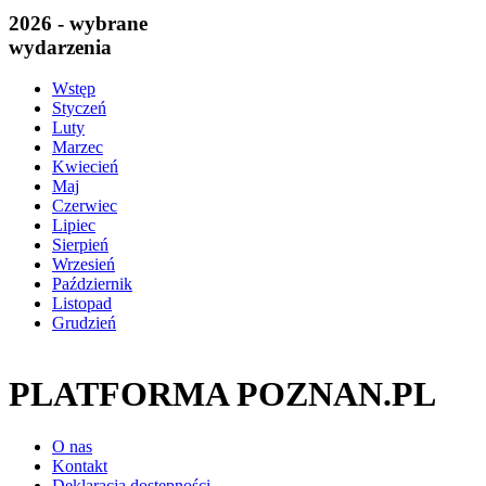
2026 - wybrane
wydarzenia
Wstęp
Styczeń
Luty
Marzec
Kwiecień
Maj
Czerwiec
Lipiec
Sierpień
Wrzesień
Październik
Listopad
Grudzień
PLATFORMA POZNAN.PL
O nas
Kontakt
Deklaracja dostępności