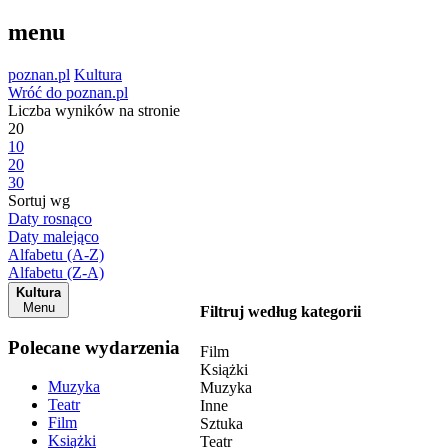
menu
poznan.pl
Kultura
Wróć do poznan.pl
Liczba wyników na stronie
20
10
20
30
Sortuj wg
Daty rosnąco
Daty malejąco
Alfabetu (A-Z)
Alfabetu (Z-A)
Kultura
Menu
Filtruj według kategorii
Polecane wydarzenia
Film
Książki
Muzyka
Muzyka
Teatr
Inne
Film
Sztuka
Książki
Teatr