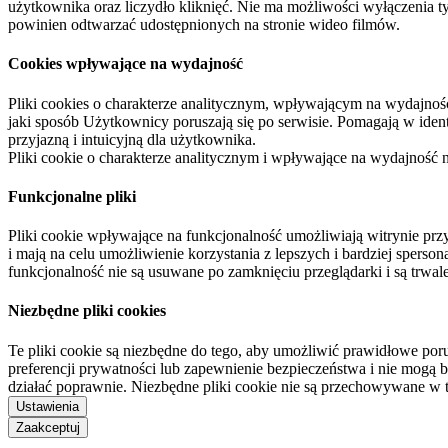
użytkownika oraz liczydło kliknięć. Nie ma możliwości wyłączenia t
powinien odtwarzać udostępnionych na stronie wideo filmów.
Cookies wpływające na wydajność
Pliki cookies o charakterze analitycznym, wpływającym na wydajność zb
jaki sposób Użytkownicy poruszają się po serwisie. Pomagają w ide
przyjazną i intuicyjną dla użytkownika.
Pliki cookie o charakterze analitycznym i wpływające na wydajność
Funkcjonalne pliki
Pliki cookie wpływające na funkcjonalność umożliwiają witrynie p
i mają na celu umożliwienie korzystania z lepszych i bardziej sperso
funkcjonalność nie są usuwane po zamknięciu przeglądarki i są trw
Niezbędne pliki cookies
Te pliki cookie są niezbędne do tego, aby umożliwić prawidłowe poru
preferencji prywatności lub zapewnienie bezpieczeństwa i nie mogą b
działać poprawnie. Niezbędne pliki cookie nie są przechowywane w 
Ustawienia
Zaakceptuj