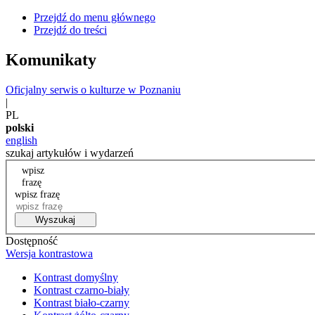
Przejdź do menu głównego
Przejdź do treści
Komunikaty
Oficjalny serwis o kulturze w Poznaniu
|
PL
polski
english
szukaj artykułów i wydarzeń
wpisz
frazę
wpisz frazę
Wyszukaj
Dostępność
Wersja kontrastowa
Kontrast domyślny
Kontrast czarno-biały
Kontrast biało-czarny