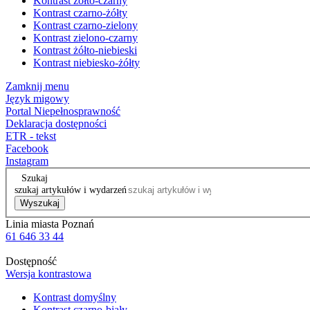
Kontrast żółto-czarny
Kontrast czarno-żółty
Kontrast czarno-zielony
Kontrast zielono-czarny
Kontrast żółto-niebieski
Kontrast niebiesko-żółty
Zamknij menu
Język migowy
Portal Niepełnosprawność
Deklaracja dostępności
ETR - tekst
Facebook
Instagram
Szukaj
szukaj artykułów i wydarzeń
Wyszukaj
Linia miasta Poznań
61 646 33 44
Dostępność
Wersja kontrastowa
Kontrast domyślny
Kontrast czarno-biały