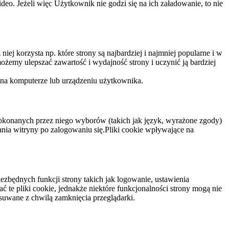
eo. Jeżeli więc Użytkownik nie godzi się na ich załadowanie, to nie
niej korzysta np. które strony są najbardziej i najmniej popularne i w
żemy ulepszać zawartość i wydajność strony i uczynić ją bardziej
 na komputerze lub urządzeniu użytkownika.
dokonanych przez niego wyborów (takich jak język, wyrażone zgody)
wania witryny po zalogowaniu się.Pliki cookie wpływające na
ezbędnych funkcji strony takich jak logowanie, ustawienia
 te pliki cookie, jednakże niektóre funkcjonalności strony mogą nie
suwane z chwilą zamknięcia przeglądarki.