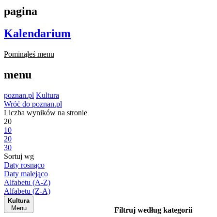
pagina
Kalendarium
Pominąłeś menu
menu
poznan.pl
Kultura
Wróć do poznan.pl
Liczba wyników na stronie
20
10
20
30
Sortuj wg
Daty rosnąco
Daty malejąco
Alfabetu (A-Z)
Alfabetu (Z-A)
Kultura
Menu
Filtruj według kategorii