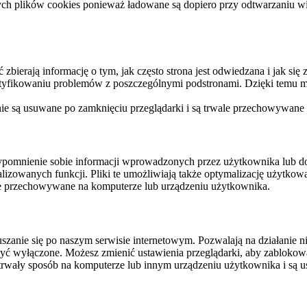
ych plików cookies ponieważ ładowane są dopiero przy odtwarzaniu wid
ierają informację o tym, jak często strona jest odwiedzana i jak się z 
ntyfikowaniu problemów z poszczególnymi podstronami. Dzięki temu mo
 nie są usuwane po zamknięciu przeglądarki i są trwale przechowywane
rzypomnienie sobie informacji wprowadzonych przez użytkownika lub 
nalizowanych funkcji. Pliki te umożliwiają także optymalizację użytko
ale przechowywane na komputerze lub urządzeniu użytkownika.
szanie się po naszym serwisie internetowym. Pozwalają na działanie ni
yć wyłączone. Możesz zmienić ustawienia przeglądarki, aby zablokować
trwały sposób na komputerze lub innym urządzeniu użytkownika i są u