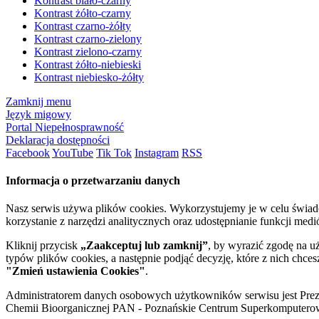
Kontrast biało-czarny
Kontrast żółto-czarny
Kontrast czarno-żółty
Kontrast czarno-zielony
Kontrast zielono-czarny
Kontrast żółto-niebieski
Kontrast niebiesko-żółty
Zamknij menu
Język migowy
Portal Niepełnosprawność
Deklaracja dostępności
Facebook
YouTube
Tik Tok
Instagram
RSS
Informacja o przetwarzaniu danych
Nasz serwis używa plików cookies. Wykorzystujemy je w celu świa
korzystanie z narzędzi analitycznych oraz udostępnianie funkcji me
Kliknij przycisk
„Zaakceptuj lub zamknij”
, by wyrazić zgodę na u
typów plików cookies, a następnie podjąć decyzję, które z nich chce
"Zmień ustawienia Cookies"
.
Administratorem danych osobowych użytkowników serwisu jest Prezyd
Chemii Bioorganicznej PAN - Poznańskie Centrum Superkomputerow