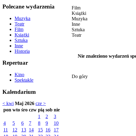
Polecane wydarzenia
Film
Książki
Muzyka
Muzyka
Teatr
Inne
Film
Sztuka
Książki
Teatr
Sztuka
Inne
Historia
Nie znaleziono wydarzeń spe
Repertuar
Kino
Do góry
Spektakle
Kalendarium
< kwi
Maj 2026
cze >
pon
wto
śro
czw
pią
sob
nie
1
2
3
4
5
6
7
8
9
10
11
12
13
14
15
16
17