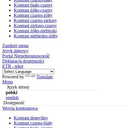
Kontrast biało-czarny
Kontrast żółto-czarny
Kontrast czarno-żółty
Kontrast czarno-zielony
Kontrast zielono-czarny
Kontrast żółto-niebieski
Kontrast niebiesko-żółty
Zamknij menu
Język migowy
Portal Niepełnosprawność
Deklaracja dostępności
ETR - tekst
Powered by
Translate
Menu
Język strony
polski
english
Dostępność
Wersja kontrastowa
Kontrast domyślny
Kontrast czarno-biały