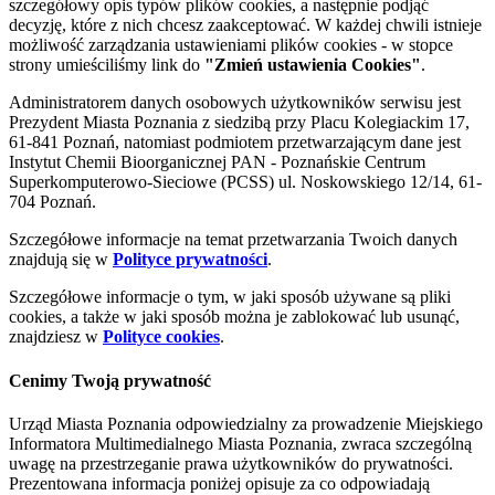
szczegółowy opis typów plików cookies, a następnie podjąć
decyzję, które z nich chcesz zaakceptować. W każdej chwili istnieje
możliwość zarządzania ustawieniami plików cookies - w stopce
strony umieściliśmy link do
"Zmień ustawienia Cookies"
.
Administratorem danych osobowych użytkowników serwisu jest
Prezydent Miasta Poznania z siedzibą przy Placu Kolegiackim 17,
61-841 Poznań, natomiast podmiotem przetwarzającym dane jest
Instytut Chemii Bioorganicznej PAN - Poznańskie Centrum
Superkomputerowo-Sieciowe (PCSS) ul. Noskowskiego 12/14, 61-
704 Poznań.
Szczegółowe informacje na temat przetwarzania Twoich danych
znajdują się w
Polityce prywatności
.
Szczegółowe informacje o tym, w jaki sposób używane są pliki
cookies, a także w jaki sposób można je zablokować lub usunąć,
znajdziesz w
Polityce cookies
.
Cenimy Twoją prywatność
Urząd Miasta Poznania odpowiedzialny za prowadzenie Miejskiego
Informatora Multimedialnego Miasta Poznania, zwraca szczególną
uwagę na przestrzeganie prawa użytkowników do prywatności.
Prezentowana informacja poniżej opisuje za co odpowiadają