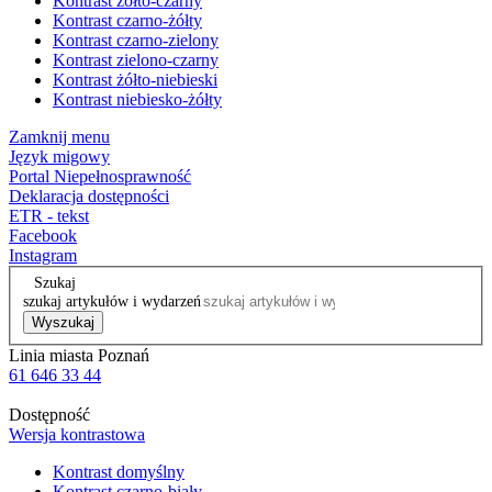
Kontrast żółto-czarny
Kontrast czarno-żółty
Kontrast czarno-zielony
Kontrast zielono-czarny
Kontrast żółto-niebieski
Kontrast niebiesko-żółty
Zamknij menu
Język migowy
Portal Niepełnosprawność
Deklaracja dostępności
ETR - tekst
Facebook
Instagram
Szukaj
szukaj artykułów i wydarzeń
Wyszukaj
Linia miasta Poznań
61 646 33 44
Dostępność
Wersja kontrastowa
Kontrast domyślny
Kontrast czarno-biały