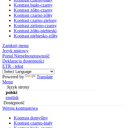
Kontrast biało-czarny
Kontrast żółto-czarny
Kontrast czarno-żółty
Kontrast czarno-zielony
Kontrast zielono-czarny
Kontrast żółto-niebieski
Kontrast niebiesko-żółty
Zamknij menu
Język migowy
Portal Niepełnosprawność
Deklaracja dostępności
ETR - tekst
Powered by
Translate
Menu
Język strony
polski
english
Dostępność
Wersja kontrastowa
Kontrast domyślny
Kontrast czarno-biały