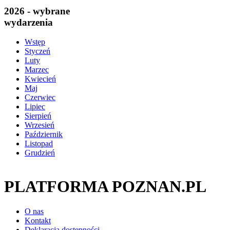
2026 - wybrane
wydarzenia
Wstęp
Styczeń
Luty
Marzec
Kwiecień
Maj
Czerwiec
Lipiec
Sierpień
Wrzesień
Październik
Listopad
Grudzień
PLATFORMA POZNAN.PL
O nas
Kontakt
Deklaracja dostępności