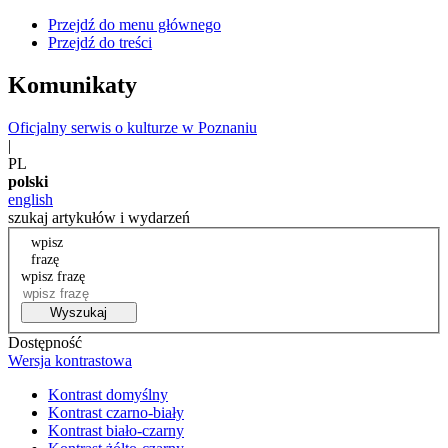
Przejdź do menu głównego
Przejdź do treści
Komunikaty
Oficjalny serwis o kulturze w Poznaniu
|
PL
polski
english
szukaj artykułów i wydarzeń
wpisz
frazę
wpisz frazę
Wyszukaj
Dostępność
Wersja kontrastowa
Kontrast domyślny
Kontrast czarno-biały
Kontrast biało-czarny