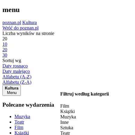
menu
poznan.pl
Kultura
Wróć do poznan.pl
Liczba wyników na stronie
20
10
20
30
Sortuj wg
Daty rosnąco
Daty malejąco
Alfabetu (A-Z)
Alfabetu (Z-A)
Kultura
Menu
Filtruj według kategorii
Polecane wydarzenia
Film
Książki
Muzyka
Muzyka
Teatr
Inne
Film
Sztuka
Książki
Teatr