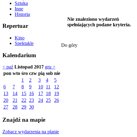
Sztuka
Inne
Historia
Nie znaleziono wydarzeń
spełniających podane kryteria.
Repertuar
Kino
Spektakle
Do góry
Kalendarium
< paź
Listopad 2017
gru >
pon
wto
śro
czw
pią
sob
nie
1
2
3
4
5
6
7
8
9
10
11
12
13
14
15
16
17
18
19
20
21
22
23
24
25
26
27
28
29
30
Znajdź na mapie
Zobacz wydarzenia na planie