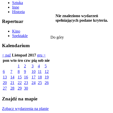
Sztuka
Inne
Historia
Nie znaleziono wydarzeń
spełniających podane kryteria.
Repertuar
Kino
Spektakle
Do góry
Kalendarium
< paź
Listopad 2017
gru >
pon
wto
śro
czw
pią
sob
nie
1
2
3
4
5
6
7
8
9
10
11
12
13
14
15
16
17
18
19
20
21
22
23
24
25
26
27
28
29
30
Znajdź na mapie
Zobacz wydarzenia na planie