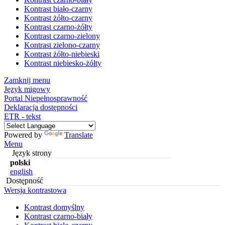
Kontrast biało-czarny
Kontrast żółto-czarny
Kontrast czarno-żółty
Kontrast czarno-zielony
Kontrast zielono-czarny
Kontrast żółto-niebieski
Kontrast niebiesko-żółty
Zamknij menu
Język migowy
Portal Niepełnosprawność
Deklaracja dostępności
ETR - tekst
Powered by
Translate
Menu
Język strony
polski
english
Dostępność
Wersja kontrastowa
Kontrast domyślny
Kontrast czarno-biały