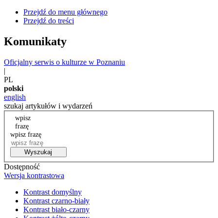
Przejdź do menu głównego
Przejdź do treści
Komunikaty
Oficjalny serwis o kulturze w Poznaniu
|
PL
polski
english
szukaj artykułów i wydarzeń
wpisz
frazę
wpisz frazę
Wyszukaj
Dostępność
Wersja kontrastowa
Kontrast domyślny
Kontrast czarno-biały
Kontrast biało-czarny