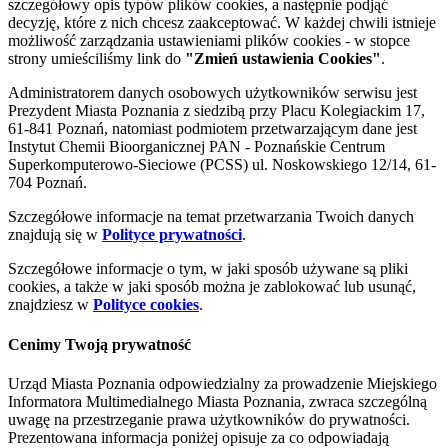
szczegółowy opis typów plików cookies, a następnie podjąć
decyzję, które z nich chcesz zaakceptować. W każdej chwili istnieje
możliwość zarządzania ustawieniami plików cookies - w stopce
strony umieściliśmy link do
"Zmień ustawienia Cookies"
.
Administratorem danych osobowych użytkowników serwisu jest
Prezydent Miasta Poznania z siedzibą przy Placu Kolegiackim 17,
61-841 Poznań, natomiast podmiotem przetwarzającym dane jest
Instytut Chemii Bioorganicznej PAN - Poznańskie Centrum
Superkomputerowo-Sieciowe (PCSS) ul. Noskowskiego 12/14, 61-
704 Poznań.
Szczegółowe informacje na temat przetwarzania Twoich danych
znajdują się w
Polityce prywatności
.
Szczegółowe informacje o tym, w jaki sposób używane są pliki
cookies, a także w jaki sposób można je zablokować lub usunąć,
znajdziesz w
Polityce cookies
.
Cenimy Twoją prywatność
Urząd Miasta Poznania odpowiedzialny za prowadzenie Miejskiego
Informatora Multimedialnego Miasta Poznania, zwraca szczególną
uwagę na przestrzeganie prawa użytkowników do prywatności.
Prezentowana informacja poniżej opisuje za co odpowiadają