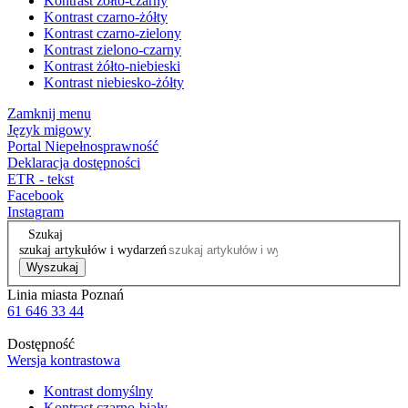
Kontrast żółto-czarny
Kontrast czarno-żółty
Kontrast czarno-zielony
Kontrast zielono-czarny
Kontrast żółto-niebieski
Kontrast niebiesko-żółty
Zamknij menu
Język migowy
Portal Niepełnosprawność
Deklaracja dostępności
ETR - tekst
Facebook
Instagram
Szukaj
szukaj artykułów i wydarzeń
Wyszukaj
Linia miasta Poznań
61 646 33 44
Dostępność
Wersja kontrastowa
Kontrast domyślny
Kontrast czarno-biały