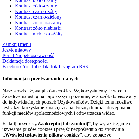
Kontrast biało-czarny
Kontrast żółto-czarny
Kontrast czarno-żółty
Kontrast czarno-zielony
Kontrast zielono-czarny
Kontrast żółto-niebieski
Kontrast niebiesko-żółty
Zamknij menu
Język migowy
Portal Niepełnosprawność
Deklaracja dostępności
Facebook
YouTube
Tik Tok
Instagram
RSS
Informacja o przetwarzaniu danych
Nasz serwis używa plików cookies. Wykorzystujemy je w celu
świadczenia usług na najwyższym poziomie, w sposób dopasowany
do indywidualnych potrzeb Użytkowników. Dzięki temu możliwe
jest także korzystanie z narzędzi analitycznych oraz udostępnianie
funkcji mediów społecznościowych i odtwarzacza wideo.
Kliknij przycisk
„Zaakceptuj lub zamknij”
, by wyrazić zgodę na
używanie plików cookies i przejść bezpośrednio do strony lub
„Wyświetl ustawienia plików cookies”
, aby zobaczyć