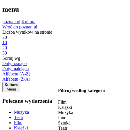
menu
poznan.pl
Kultura
Wróć do poznan.pl
Liczba wyników na stronie
20
10
20
30
Sortuj wg
Daty rosnąco
Daty malejąco
Alfabetu (A-Z)
Alfabetu (Z-A)
Kultura
Menu
Filtruj według kategorii
Polecane wydarzenia
Film
Książki
Muzyka
Muzyka
Teatr
Inne
Film
Sztuka
Książki
Teatr