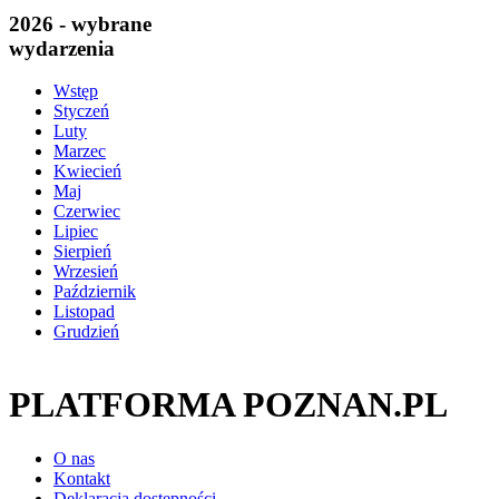
2026 - wybrane
wydarzenia
Wstęp
Styczeń
Luty
Marzec
Kwiecień
Maj
Czerwiec
Lipiec
Sierpień
Wrzesień
Październik
Listopad
Grudzień
PLATFORMA POZNAN.PL
O nas
Kontakt
Deklaracja dostępności