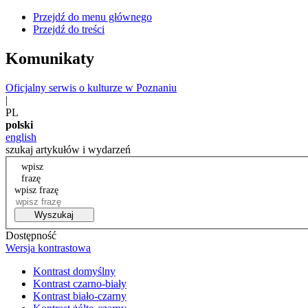
Przejdź do menu głównego
Przejdź do treści
Komunikaty
Oficjalny serwis o kulturze w Poznaniu
|
PL
polski
english
szukaj artykułów i wydarzeń
wpisz
frazę
wpisz frazę
Wyszukaj
Dostępność
Wersja kontrastowa
Kontrast domyślny
Kontrast czarno-biały
Kontrast biało-czarny