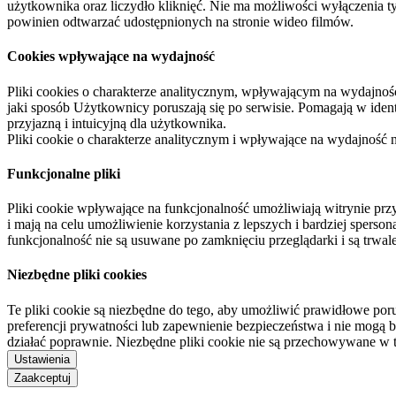
użytkownika oraz liczydło kliknięć. Nie ma możliwości wyłączenia t
powinien odtwarzać udostępnionych na stronie wideo filmów.
Cookies wpływające na wydajność
Pliki cookies o charakterze analitycznym, wpływającym na wydajność zb
jaki sposób Użytkownicy poruszają się po serwisie. Pomagają w ide
przyjazną i intuicyjną dla użytkownika.
Pliki cookie o charakterze analitycznym i wpływające na wydajność
Funkcjonalne pliki
Pliki cookie wpływające na funkcjonalność umożliwiają witrynie p
i mają na celu umożliwienie korzystania z lepszych i bardziej sperso
funkcjonalność nie są usuwane po zamknięciu przeglądarki i są trw
Niezbędne pliki cookies
Te pliki cookie są niezbędne do tego, aby umożliwić prawidłowe poru
preferencji prywatności lub zapewnienie bezpieczeństwa i nie mogą b
działać poprawnie. Niezbędne pliki cookie nie są przechowywane w 
Ustawienia
Zaakceptuj