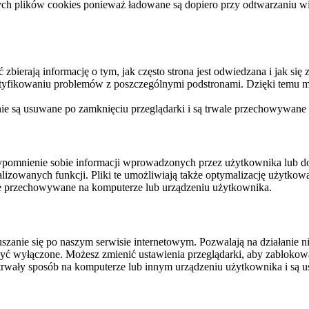
ych plików cookies ponieważ ładowane są dopiero przy odtwarzaniu wid
ierają informację o tym, jak często strona jest odwiedzana i jak się z 
ntyfikowaniu problemów z poszczególnymi podstronami. Dzięki temu mo
 nie są usuwane po zamknięciu przeglądarki i są trwale przechowywane
rzypomnienie sobie informacji wprowadzonych przez użytkownika lub 
nalizowanych funkcji. Pliki te umożliwiają także optymalizację użytko
ale przechowywane na komputerze lub urządzeniu użytkownika.
szanie się po naszym serwisie internetowym. Pozwalają na działanie ni
yć wyłączone. Możesz zmienić ustawienia przeglądarki, aby zablokować
trwały sposób na komputerze lub innym urządzeniu użytkownika i są u