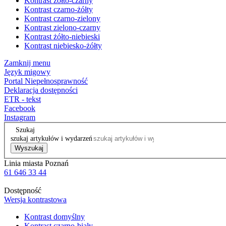
Kontrast żółto-czarny
Kontrast czarno-żółty
Kontrast czarno-zielony
Kontrast zielono-czarny
Kontrast żółto-niebieski
Kontrast niebiesko-żółty
Zamknij menu
Język migowy
Portal Niepełnosprawność
Deklaracja dostępności
ETR - tekst
Facebook
Instagram
Szukaj
szukaj artykułów i wydarzeń
Wyszukaj
Linia miasta Poznań
61 646 33 44
Dostępność
Wersja kontrastowa
Kontrast domyślny
Kontrast czarno-biały