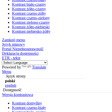
Kontrast biało-czarny
Kontrast żółto-czarny
Kontrast czarno-żółty
Kontrast czarno-zielony
Kontrast zielono-czarny
Kontrast żółto-niebieski
Kontrast niebiesko-żółty
Zamknij menu
Język migowy
Portal Niepełnosprawność
Deklaracja dostępności
ETR - tekst
Powered by
Translate
Menu
Język strony
polski
english
Dostępność
Wersja kontrastowa
Kontrast domyślny
Kontrast czarno-biały