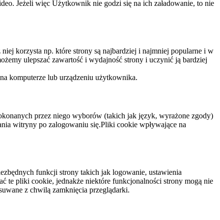
eo. Jeżeli więc Użytkownik nie godzi się na ich załadowanie, to nie
niej korzysta np. które strony są najbardziej i najmniej popularne i w
żemy ulepszać zawartość i wydajność strony i uczynić ją bardziej
 na komputerze lub urządzeniu użytkownika.
dokonanych przez niego wyborów (takich jak język, wyrażone zgody)
wania witryny po zalogowaniu się.Pliki cookie wpływające na
ezbędnych funkcji strony takich jak logowanie, ustawienia
 te pliki cookie, jednakże niektóre funkcjonalności strony mogą nie
suwane z chwilą zamknięcia przeglądarki.