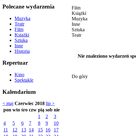
Polecane wydarzenia
Film
Książki
Muzyka
Muzyka
Teatr
Inne
Film
Sztuka
Książki
Teatr
Sztuka
Inne
Historia
Nie znaleziono wydarzeń spe
Repertuar
Kino
Do góry
Spektakle
Kalendarium
< maj
Czerwiec 2018
lip >
pon
wto
śro
czw
pią
sob
nie
1
2
3
4
5
6
7
8
9
10
11
12
13
14
15
16
17