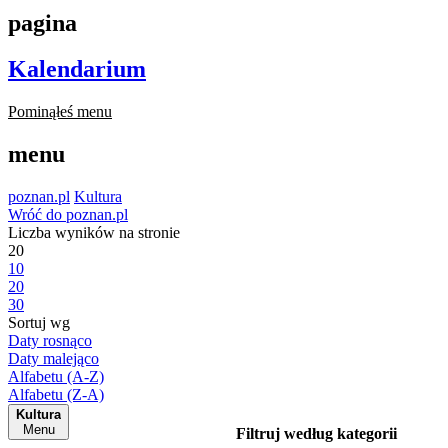
pagina
Kalendarium
Pominąłeś menu
menu
poznan.pl
Kultura
Wróć do poznan.pl
Liczba wyników na stronie
20
10
20
30
Sortuj wg
Daty rosnąco
Daty malejąco
Alfabetu (A-Z)
Alfabetu (Z-A)
Kultura
Menu
Filtruj według kategorii