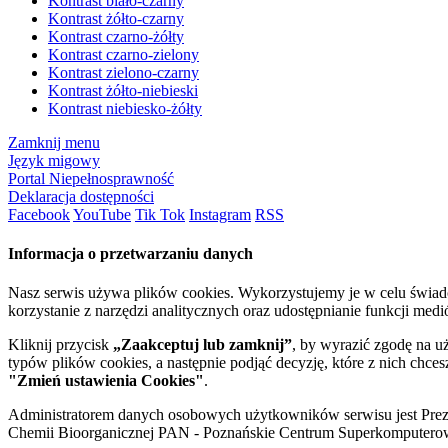
Kontrast biało-czarny
Kontrast żółto-czarny
Kontrast czarno-żółty
Kontrast czarno-zielony
Kontrast zielono-czarny
Kontrast żółto-niebieski
Kontrast niebiesko-żółty
Zamknij menu
Język migowy
Portal Niepełnosprawność
Deklaracja dostępności
Facebook
YouTube
Tik Tok
Instagram
RSS
Informacja o przetwarzaniu danych
Nasz serwis używa plików cookies. Wykorzystujemy je w celu świa
korzystanie z narzędzi analitycznych oraz udostępnianie funkcji me
Kliknij przycisk
„Zaakceptuj lub zamknij”
, by wyrazić zgodę na u
typów plików cookies, a następnie podjąć decyzję, które z nich chce
"Zmień ustawienia Cookies"
.
Administratorem danych osobowych użytkowników serwisu jest Prezyd
Chemii Bioorganicznej PAN - Poznańskie Centrum Superkomputerow