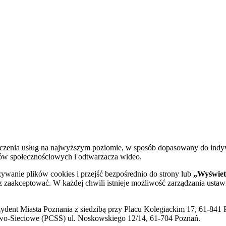
dczenia usług na najwyższym poziomie, w sposób dopasowany do indy
diów społecznościowych i odtwarzacza wideo.
żywanie plików cookies i przejść bezpośrednio do strony lub
„Wyświetl
sz zaakceptować. W każdej chwili istnieje możliwość zarządzania ustaw
ent Miasta Poznania z siedzibą przy Placu Kolegiackim 17, 61-841 P
o-Sieciowe (PCSS) ul. Noskowskiego 12/14, 61-704 Poznań.