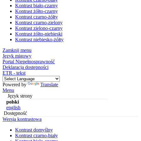
Kontrast biało-czarny
Kontrast żółto-czarny
Kontrast czarno-żółty
Kontrast czarno-zielony
Kontrast zielono-czarny
Kontrast żółto-niebieski
Kontrast niebiesko-żółty
Zamknij menu
Język migowy
Portal Niepełnosprawność
Deklaracja dostępności
ETR - tekst
Powered by
Translate
Menu
Język strony
polski
english
Dostępność
Wersja kontrastowa
Kontrast domyślny
Kontrast czarno-biały