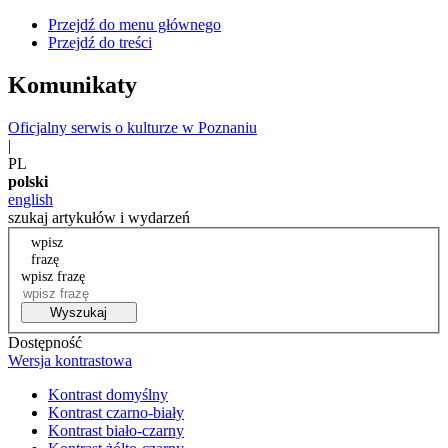
Przejdź do menu głównego
Przejdź do treści
Komunikaty
Oficjalny serwis o kulturze w Poznaniu
|
PL
polski
english
szukaj artykułów i wydarzeń
wpisz
frazę
wpisz frazę
Wyszukaj
Dostępność
Wersja kontrastowa
Kontrast domyślny
Kontrast czarno-biały
Kontrast biało-czarny