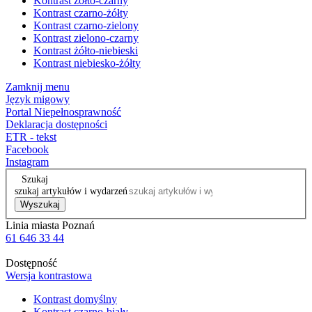
Kontrast żółto-czarny
Kontrast czarno-żółty
Kontrast czarno-zielony
Kontrast zielono-czarny
Kontrast żółto-niebieski
Kontrast niebiesko-żółty
Zamknij menu
Język migowy
Portal Niepełnosprawność
Deklaracja dostępności
ETR - tekst
Facebook
Instagram
Szukaj
szukaj artykułów i wydarzeń
Wyszukaj
Linia miasta Poznań
61 646 33 44
Dostępność
Wersja kontrastowa
Kontrast domyślny
Kontrast czarno-biały