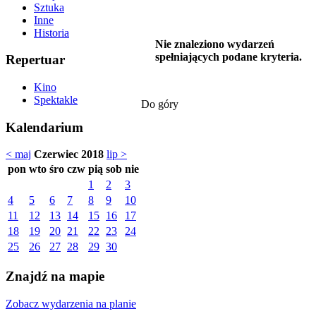
Sztuka
Inne
Historia
Nie znaleziono wydarzeń
spełniających podane kryteria.
Repertuar
Kino
Spektakle
Do góry
Kalendarium
< maj
Czerwiec 2018
lip >
pon
wto
śro
czw
pią
sob
nie
1
2
3
4
5
6
7
8
9
10
11
12
13
14
15
16
17
18
19
20
21
22
23
24
25
26
27
28
29
30
Znajdź na mapie
Zobacz wydarzenia na planie