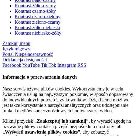
Kontrast biało-czarny
Kontrast żółto-czarny
Kontrast czarno-żółty
Kontrast czarno-zielony
Kontrast zielono-czarny
Kontrast żółto-niebieski
Kontrast niebiesko-żółty
Zamknij menu
Język migowy
Portal Niepełnosprawność
Deklaracja dostępności
Facebook
YouTube
Tik Tok
Instagram
RSS
Informacja o przetwarzaniu danych
Nasz serwis używa plików cookies. Wykorzystujemy je w celu
świadczenia usług na najwyższym poziomie, w sposób dopasowany
do indywidualnych potrzeb Użytkowników. Dzięki temu możliwe
jest także korzystanie z narzędzi analitycznych oraz udostępnianie
funkcji mediów społecznościowych i odtwarzacza wideo.
Kliknij przycisk
„Zaakceptuj lub zamknij”
, by wyrazić zgodę na
używanie plików cookies i przejść bezpośrednio do strony lub
„Wyświetl ustawienia plików cookies”
, aby zobaczyć