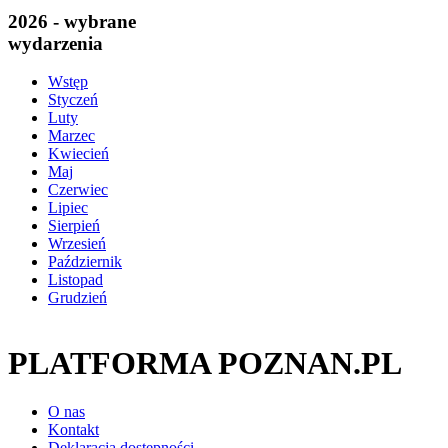
2026 - wybrane
wydarzenia
Wstęp
Styczeń
Luty
Marzec
Kwiecień
Maj
Czerwiec
Lipiec
Sierpień
Wrzesień
Październik
Listopad
Grudzień
PLATFORMA POZNAN.PL
O nas
Kontakt
Deklaracja dostępności