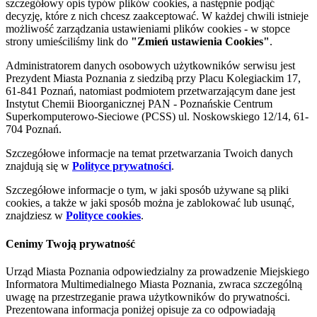
szczegółowy opis typów plików cookies, a następnie podjąć
decyzję, które z nich chcesz zaakceptować. W każdej chwili istnieje
możliwość zarządzania ustawieniami plików cookies - w stopce
strony umieściliśmy link do
"Zmień ustawienia Cookies"
.
Administratorem danych osobowych użytkowników serwisu jest
Prezydent Miasta Poznania z siedzibą przy Placu Kolegiackim 17,
61-841 Poznań, natomiast podmiotem przetwarzającym dane jest
Instytut Chemii Bioorganicznej PAN - Poznańskie Centrum
Superkomputerowo-Sieciowe (PCSS) ul. Noskowskiego 12/14, 61-
704 Poznań.
Szczegółowe informacje na temat przetwarzania Twoich danych
znajdują się w
Polityce prywatności
.
Szczegółowe informacje o tym, w jaki sposób używane są pliki
cookies, a także w jaki sposób można je zablokować lub usunąć,
znajdziesz w
Polityce cookies
.
Cenimy Twoją prywatność
Urząd Miasta Poznania odpowiedzialny za prowadzenie Miejskiego
Informatora Multimedialnego Miasta Poznania, zwraca szczególną
uwagę na przestrzeganie prawa użytkowników do prywatności.
Prezentowana informacja poniżej opisuje za co odpowiadają