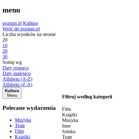
menu
poznan.pl
Kultura
Wróć do poznan.pl
Liczba wyników na stronie
20
10
20
30
Sortuj wg
Daty rosnąco
Daty malejąco
Alfabetu (A-Z)
Alfabetu (Z-A)
Kultura
Menu
Filtruj według kategorii
Polecane wydarzenia
Film
Książki
Muzyka
Muzyka
Teatr
Inne
Film
Sztuka
Książki
Teatr