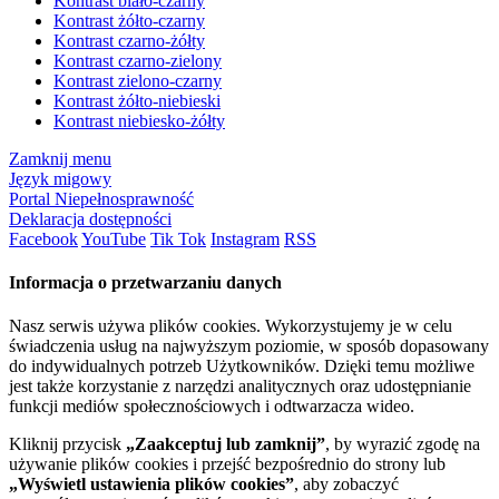
Kontrast biało-czarny
Kontrast żółto-czarny
Kontrast czarno-żółty
Kontrast czarno-zielony
Kontrast zielono-czarny
Kontrast żółto-niebieski
Kontrast niebiesko-żółty
Zamknij menu
Język migowy
Portal Niepełnosprawność
Deklaracja dostępności
Facebook
YouTube
Tik Tok
Instagram
RSS
Informacja o przetwarzaniu danych
Nasz serwis używa plików cookies. Wykorzystujemy je w celu
świadczenia usług na najwyższym poziomie, w sposób dopasowany
do indywidualnych potrzeb Użytkowników. Dzięki temu możliwe
jest także korzystanie z narzędzi analitycznych oraz udostępnianie
funkcji mediów społecznościowych i odtwarzacza wideo.
Kliknij przycisk
„Zaakceptuj lub zamknij”
, by wyrazić zgodę na
używanie plików cookies i przejść bezpośrednio do strony lub
„Wyświetl ustawienia plików cookies”
, aby zobaczyć