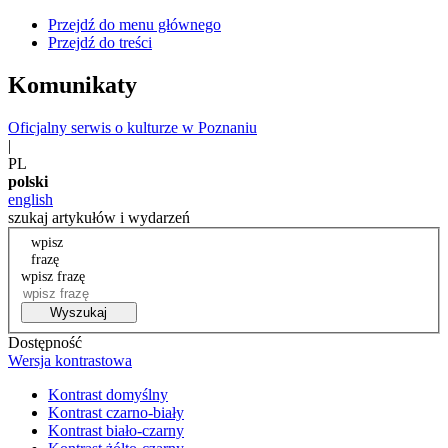
Przejdź do menu głównego
Przejdź do treści
Komunikaty
Oficjalny serwis o kulturze w Poznaniu
|
PL
polski
english
szukaj artykułów i wydarzeń
wpisz
frazę
wpisz frazę
Wyszukaj
Dostępność
Wersja kontrastowa
Kontrast domyślny
Kontrast czarno-biały
Kontrast biało-czarny