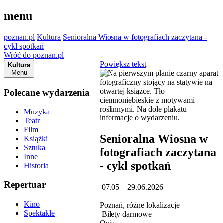
menu
poznan.pl
Kultura
Senioralna Wiosna w fotografiach zaczytana -
cykl spotkań
Wróć do poznan.pl
Powiększ tekst
Kultura
Menu
Polecane wydarzenia
Muzyka
Teatr
Film
Senioralna Wiosna w
Książki
Sztuka
fotografiach zaczytana
Inne
- cykl spotkań
Historia
Repertuar
07.05 – 29.06.2026
Kino
Poznań, różne lokalizacje
Spektakle
Bilety darmowe
Opis