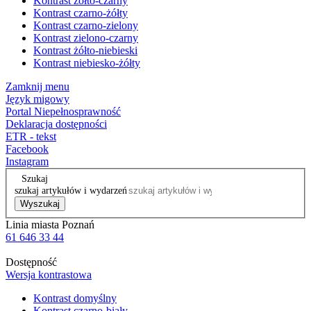
Kontrast żółto-czarny
Kontrast czarno-żółty
Kontrast czarno-zielony
Kontrast zielono-czarny
Kontrast żółto-niebieski
Kontrast niebiesko-żółty
Zamknij menu
Język migowy
Portal Niepełnosprawność
Deklaracja dostępności
ETR - tekst
Facebook
Instagram
Szukaj
szukaj artykułów i wydarzeń
Wyszukaj
Linia miasta Poznań
61 646 33 44
Dostępność
Wersja kontrastowa
Kontrast domyślny
Kontrast czarno-biały