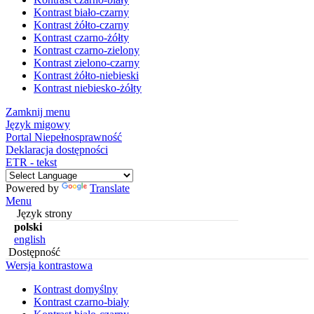
Kontrast biało-czarny
Kontrast żółto-czarny
Kontrast czarno-żółty
Kontrast czarno-zielony
Kontrast zielono-czarny
Kontrast żółto-niebieski
Kontrast niebiesko-żółty
Zamknij menu
Język migowy
Portal Niepełnosprawność
Deklaracja dostępności
ETR - tekst
Powered by
Translate
Menu
Język strony
polski
english
Dostępność
Wersja kontrastowa
Kontrast domyślny
Kontrast czarno-biały