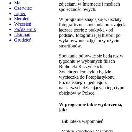
Maj
zdjęciami w Internecie i mediach
Czerwiec
społecznościowych.
Lipiec
Sierpień
W programie znajdą się warsztaty
Wrzesień
fotograficzne, spotkania oraz zajęcia
Październik
łączące teorię z praktyką - od
Listopad
podstaw fotografii i jej historii po
Grudzień
wykonywanie zdjęć przy użyciu
smartfonów.
Spotkania odbywać się będą raz w
tygodniu w wybranych filiach
Biblioteki Raczyńskich.
Zwieńczeniem cyklu będzie
wycieczka do Fotoplastykonu
Poznańskiego - jednego z
najstarszych działających tego typu
obiektów w Polsce.
W programie takie wydarzenia,
jak:
- Biblioteka wspomnień
- Mokry kolodion i Macondo