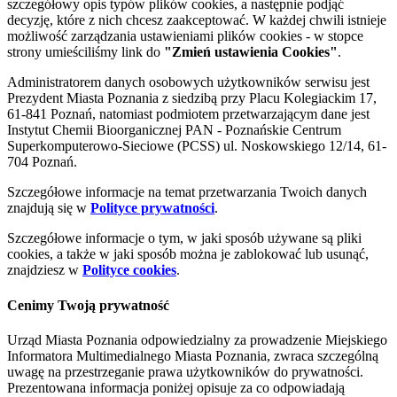
szczegółowy opis typów plików cookies, a następnie podjąć
decyzję, które z nich chcesz zaakceptować. W każdej chwili istnieje
możliwość zarządzania ustawieniami plików cookies - w stopce
strony umieściliśmy link do
"Zmień ustawienia Cookies"
.
Administratorem danych osobowych użytkowników serwisu jest
Prezydent Miasta Poznania z siedzibą przy Placu Kolegiackim 17,
61-841 Poznań, natomiast podmiotem przetwarzającym dane jest
Instytut Chemii Bioorganicznej PAN - Poznańskie Centrum
Superkomputerowo-Sieciowe (PCSS) ul. Noskowskiego 12/14, 61-
704 Poznań.
Szczegółowe informacje na temat przetwarzania Twoich danych
znajdują się w
Polityce prywatności
.
Szczegółowe informacje o tym, w jaki sposób używane są pliki
cookies, a także w jaki sposób można je zablokować lub usunąć,
znajdziesz w
Polityce cookies
.
Cenimy Twoją prywatność
Urząd Miasta Poznania odpowiedzialny za prowadzenie Miejskiego
Informatora Multimedialnego Miasta Poznania, zwraca szczególną
uwagę na przestrzeganie prawa użytkowników do prywatności.
Prezentowana informacja poniżej opisuje za co odpowiadają