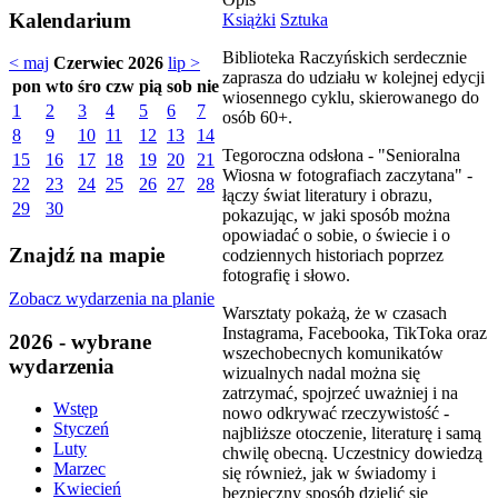
Kalendarium
Książki
Sztuka
Biblioteka Raczyńskich serdecznie
< maj
Czerwiec 2026
lip >
zaprasza do udziału w kolejnej edycji
pon
wto
śro
czw
pią
sob
nie
wiosennego cyklu, skierowanego do
1
2
3
4
5
6
7
osób 60+.
8
9
10
11
12
13
14
Tegoroczna odsłona - "Senioralna
15
16
17
18
19
20
21
Wiosna w fotografiach zaczytana" -
22
23
24
25
26
27
28
łączy świat literatury i obrazu,
29
30
pokazując, w jaki sposób można
opowiadać o sobie, o świecie i o
Znajdź na mapie
codziennych historiach poprzez
fotografię i słowo.
Zobacz wydarzenia na planie
Warsztaty pokażą, że w czasach
Instagrama, Facebooka, TikToka oraz
2026 - wybrane
wszechobecnych komunikatów
wydarzenia
wizualnych nadal można się
zatrzymać, spojrzeć uważniej i na
Wstęp
nowo odkrywać rzeczywistość -
Styczeń
najbliższe otoczenie, literaturę i samą
Luty
chwilę obecną. Uczestnicy dowiedzą
Marzec
się również, jak w świadomy i
Kwiecień
bezpieczny sposób dzielić się