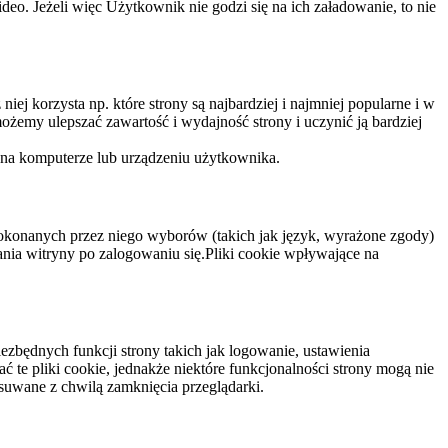
eo. Jeżeli więc Użytkownik nie godzi się na ich załadowanie, to nie
niej korzysta np. które strony są najbardziej i najmniej popularne i w
żemy ulepszać zawartość i wydajność strony i uczynić ją bardziej
 na komputerze lub urządzeniu użytkownika.
dokonanych przez niego wyborów (takich jak język, wyrażone zgody)
wania witryny po zalogowaniu się.Pliki cookie wpływające na
ezbędnych funkcji strony takich jak logowanie, ustawienia
 te pliki cookie, jednakże niektóre funkcjonalności strony mogą nie
suwane z chwilą zamknięcia przeglądarki.