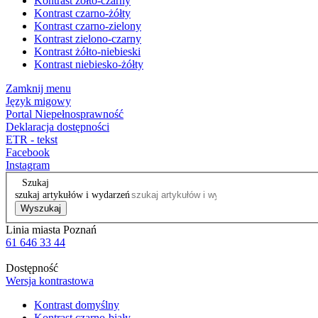
Kontrast żółto-czarny
Kontrast czarno-żółty
Kontrast czarno-zielony
Kontrast zielono-czarny
Kontrast żółto-niebieski
Kontrast niebiesko-żółty
Zamknij menu
Język migowy
Portal Niepełnosprawność
Deklaracja dostępności
ETR - tekst
Facebook
Instagram
Szukaj
szukaj artykułów i wydarzeń
Wyszukaj
Linia miasta Poznań
61 646 33 44
Dostępność
Wersja kontrastowa
Kontrast domyślny
Kontrast czarno-biały