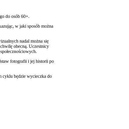
ego do osób 60+.
okazując, w jaki sposób można
izualnych nadal można się
ą chwilę obecną. Uczestnicy
h społecznościowych.
aw fotografii i jej historii po
m cyklu będzie wycieczka do