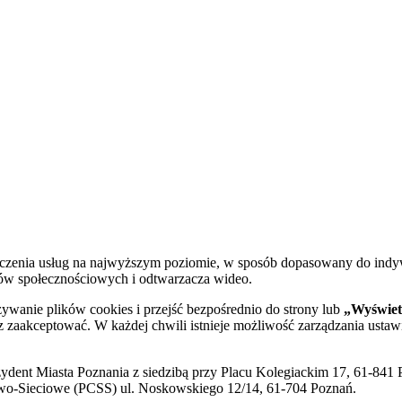
dczenia usług na najwyższym poziomie, w sposób dopasowany do indy
diów społecznościowych i odtwarzacza wideo.
żywanie plików cookies i przejść bezpośrednio do strony lub
„Wyświetl
sz zaakceptować. W każdej chwili istnieje możliwość zarządzania ustaw
ent Miasta Poznania z siedzibą przy Placu Kolegiackim 17, 61-841 P
o-Sieciowe (PCSS) ul. Noskowskiego 12/14, 61-704 Poznań.