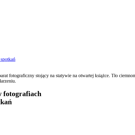
 spotkań
 fotografiach
tkań