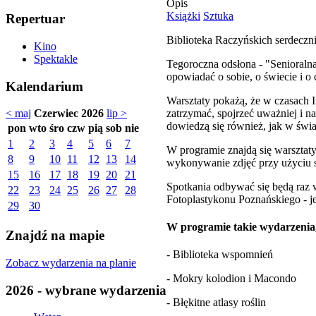
Opis
Książki
Sztuka
Repertuar
Biblioteka Raczyńskich serdeczn
Kino
Spektakle
Tegoroczna odsłona - "Senioralna
opowiadać o sobie, o świecie i o 
Kalendarium
Warsztaty pokażą, że w czasach
zatrzymać, spojrzeć uważniej i n
< maj
Czerwiec 2026
lip >
dowiedzą się również, jak w świa
pon
wto
śro
czw
pią
sob
nie
1
2
3
4
5
6
7
W programie znajdą się warsztaty f
8
9
10
11
12
13
14
wykonywanie zdjęć przy użyciu
15
16
17
18
19
20
21
Spotkania odbywać się będą raz 
22
23
24
25
26
27
28
Fotoplastykonu Poznańskiego - je
29
30
W programie takie wydarzenia
Znajdź na mapie
- Biblioteka wspomnień
Zobacz wydarzenia na planie
- Mokry kolodion i Macondo
2026 - wybrane wydarzenia
- Błękitne atlasy roślin