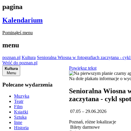
pagina
Kalendarium
Pominąłeś menu
menu
poznan.pl
Kultura
Senioralna Wiosna w fotografiach zaczytana - cykl
Wróć do poznan.pl
Powiększ tekst
Kultura
Menu
Polecane wydarzenia
Senioralna Wiosna w
Muzyka
zaczytana - cykl spo
Teatr
Film
07.05 – 29.06.2026
Książki
Sztuka
Poznań, różne lokalizacje
Inne
Bilety darmowe
Historia