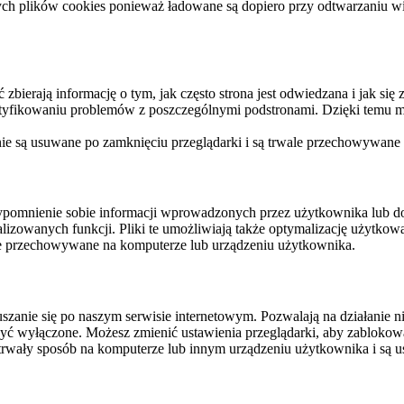
ych plików cookies ponieważ ładowane są dopiero przy odtwarzaniu wid
ierają informację o tym, jak często strona jest odwiedzana i jak się z 
ntyfikowaniu problemów z poszczególnymi podstronami. Dzięki temu mo
 nie są usuwane po zamknięciu przeglądarki i są trwale przechowywane
rzypomnienie sobie informacji wprowadzonych przez użytkownika lub 
nalizowanych funkcji. Pliki te umożliwiają także optymalizację użytko
ale przechowywane na komputerze lub urządzeniu użytkownika.
szanie się po naszym serwisie internetowym. Pozwalają na działanie ni
yć wyłączone. Możesz zmienić ustawienia przeglądarki, aby zablokować
trwały sposób na komputerze lub innym urządzeniu użytkownika i są u