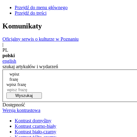
Przejdź do menu głównego
Przejdź do treści
Komunikaty
Oficjalny serwis o kulturze w Poznaniu
|
PL
polski
english
szukaj artykułów i wydarzeń
wpisz
frazę
wpisz frazę
Wyszukaj
Dostępność
Wersja kontrastowa
Kontrast domyślny
Kontrast czarno-biały
Kontrast biało-czarny