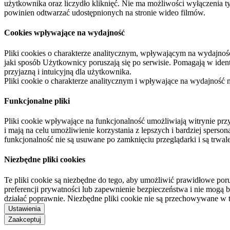
użytkownika oraz liczydło kliknięć. Nie ma możliwości wyłączenia t
powinien odtwarzać udostępnionych na stronie wideo filmów.
Cookies wpływające na wydajność
Pliki cookies o charakterze analitycznym, wpływającym na wydajność zb
jaki sposób Użytkownicy poruszają się po serwisie. Pomagają w ide
przyjazną i intuicyjną dla użytkownika.
Pliki cookie o charakterze analitycznym i wpływające na wydajność
Funkcjonalne pliki
Pliki cookie wpływające na funkcjonalność umożliwiają witrynie p
i mają na celu umożliwienie korzystania z lepszych i bardziej sperso
funkcjonalność nie są usuwane po zamknięciu przeglądarki i są trw
Niezbędne pliki cookies
Te pliki cookie są niezbędne do tego, aby umożliwić prawidłowe poru
preferencji prywatności lub zapewnienie bezpieczeństwa i nie mogą b
działać poprawnie. Niezbędne pliki cookie nie są przechowywane w 
Ustawienia
Zaakceptuj