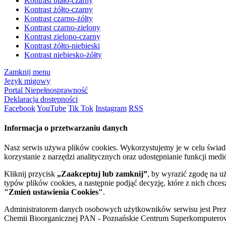
Kontrast biało-czarny
Kontrast żółto-czarny
Kontrast czarno-żółty
Kontrast czarno-zielony
Kontrast zielono-czarny
Kontrast żółto-niebieski
Kontrast niebiesko-żółty
Zamknij menu
Język migowy
Portal Niepełnosprawność
Deklaracja dostępności
Facebook
YouTube
Tik Tok
Instagram
RSS
Informacja o przetwarzaniu danych
Nasz serwis używa plików cookies. Wykorzystujemy je w celu świa
korzystanie z narzędzi analitycznych oraz udostępnianie funkcji me
Kliknij przycisk
„Zaakceptuj lub zamknij”
, by wyrazić zgodę na u
typów plików cookies, a następnie podjąć decyzję, które z nich chce
"Zmień ustawienia Cookies"
.
Administratorem danych osobowych użytkowników serwisu jest Prezyd
Chemii Bioorganicznej PAN - Poznańskie Centrum Superkomputerow