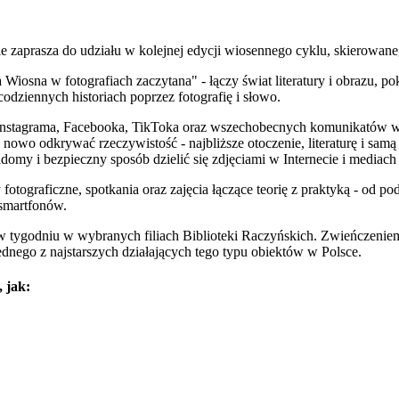
ie zaprasza do udziału w kolejnej edycji wiosennego cyklu, skierowan
 Wiosna w fotografiach zaczytana" - łączy świat literatury i obrazu, p
codziennych historiach poprzez fotografię i słowo.
 Instagrama, Facebooka, TikToka oraz wszechobecnych komunikatów w
a nowo odkrywać rzeczywistość - najbliższe otoczenie, literaturę i sam
domy i bezpieczny sposób dzielić się zdjęciami w Internecie i mediac
otograficzne, spotkania oraz zajęcia łączące teorię z praktyką - od podst
 smartfonów.
w tygodniu w wybranych filiach Biblioteki Raczyńskich. Zwieńczenie
dnego z najstarszych działających tego typu obiektów w Polsce.
, jak: