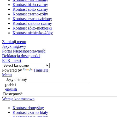
Kontrast biało-czarny
Kontrast żółto-czarny
Kontrast czarno-żółty
Kontrast czarno-zielony
Kontrast zielono-czarny
Kontrast żółto-niebieski
Kontrast niebiesko-żółty
Zamknij menu
Język migowy
Portal Niepełnosprawność
Deklaracja dostępności
ETR - tekst
Powered by
Translate
Menu
Język strony
polski
english
Dostępność
Wersja kontrastowa
Kontrast domyślny
Kontrast czarno-biały