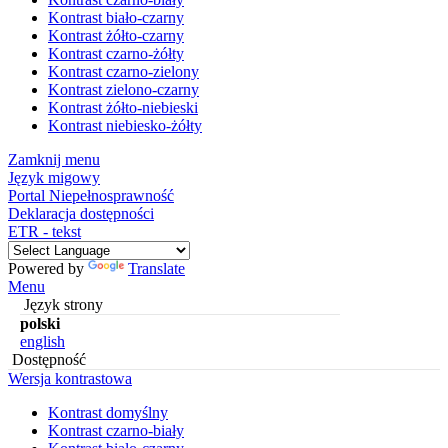
Kontrast biało-czarny
Kontrast żółto-czarny
Kontrast czarno-żółty
Kontrast czarno-zielony
Kontrast zielono-czarny
Kontrast żółto-niebieski
Kontrast niebiesko-żółty
Zamknij menu
Język migowy
Portal Niepełnosprawność
Deklaracja dostępności
ETR - tekst
Powered by
Translate
Menu
Język strony
polski
english
Dostępność
Wersja kontrastowa
Kontrast domyślny
Kontrast czarno-biały