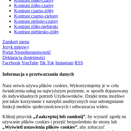
Kontrast biało-czarny
Kontrast żółto-czarny
Kontrast czarno-żółty
Kontrast czarno-zielony
Kontrast zielono-czarny
Kontrast żółto-niebieski
Kontrast niebiesko-żółty
Zamknij menu
Język migowy
Portal Niepełnosprawność
Deklaracja dostępności
Facebook
YouTube
Tik Tok
Instagram
RSS
Informacja o przetwarzaniu danych
Nasz serwis używa plików cookies. Wykorzystujemy je w celu
świadczenia usług na najwyższym poziomie, w sposób dopasowany
do indywidualnych potrzeb Użytkowników. Dzięki temu możliwe
jest także korzystanie z narzędzi analitycznych oraz udostępnianie
funkcji mediów społecznościowych i odtwarzacza wideo.
Kliknij przycisk
„Zaakceptuj lub zamknij”
, by wyrazić zgodę na
używanie plików cookies i przejść bezpośrednio do strony lub
„Wyświetl ustawienia plików cookies”
, aby zobaczyć