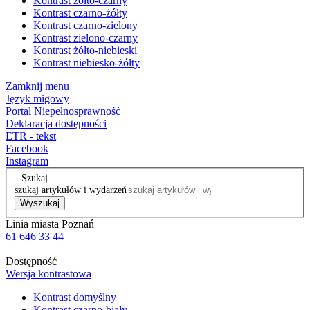
Kontrast żółto-czarny
Kontrast czarno-żółty
Kontrast czarno-zielony
Kontrast zielono-czarny
Kontrast żółto-niebieski
Kontrast niebiesko-żółty
Zamknij menu
Język migowy
Portal Niepełnosprawność
Deklaracja dostępności
ETR - tekst
Facebook
Instagram
Szukaj
szukaj artykułów i wydarzeń
Wyszukaj
Linia miasta Poznań
61 646 33 44
Dostępność
Wersja kontrastowa
Kontrast domyślny
Kontrast czarno-biały