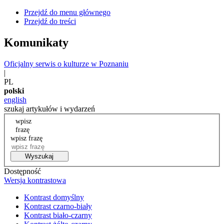
Przejdź do menu głównego
Przejdź do treści
Komunikaty
Oficjalny serwis o kulturze w Poznaniu
|
PL
polski
english
szukaj artykułów i wydarzeń
wpisz
frazę
wpisz frazę
Wyszukaj
Dostępność
Wersja kontrastowa
Kontrast domyślny
Kontrast czarno-biały
Kontrast biało-czarny