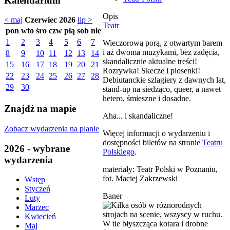
Kalendarium
Opis
< maj
Czerwiec 2026
lip >
Teatr
pon
wto
śro
czw
pią
sob
nie
1
2
3
4
5
6
7
Wieczorową porą, z otwartym barem
i aż dwoma muzykami, bez zadęcia,
8
9
10
11
12
13
14
skandalicznie aktualne treści!
15
16
17
18
19
20
21
Rozrywka! Skecze i piosenki!
22
23
24
25
26
27
28
Debiutanckie szlagiery z dawnych lat,
29
30
stand-up na siedząco, queer, a nawet
hetero, śmieszne i dosadne.
Znajdź na mapie
Aha... i skandaliczne!
Zobacz wydarzenia na planie
Więcej informacji o wydarzeniu i
dostępności biletów na stronie
Teatru
2026 - wybrane
Polskiego
.
wydarzenia
materiały: Teatr Polski w Poznaniu,
fot. Maciej Zakrzewski
Wstęp
Styczeń
Baner
Luty
Marzec
Kwiecień
Maj