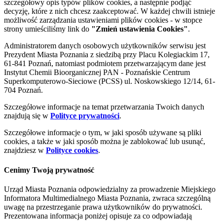
szczegółowy opis typów plików cookies, a następnie podjąć
decyzję, które z nich chcesz zaakceptować. W każdej chwili istnieje
możliwość zarządzania ustawieniami plików cookies - w stopce
strony umieściliśmy link do
"Zmień ustawienia Cookies"
.
Administratorem danych osobowych użytkowników serwisu jest
Prezydent Miasta Poznania z siedzibą przy Placu Kolegiackim 17,
61-841 Poznań, natomiast podmiotem przetwarzającym dane jest
Instytut Chemii Bioorganicznej PAN - Poznańskie Centrum
Superkomputerowo-Sieciowe (PCSS) ul. Noskowskiego 12/14, 61-
704 Poznań.
Szczegółowe informacje na temat przetwarzania Twoich danych
znajdują się w
Polityce prywatności
.
Szczegółowe informacje o tym, w jaki sposób używane są pliki
cookies, a także w jaki sposób można je zablokować lub usunąć,
znajdziesz w
Polityce cookies
.
Cenimy Twoją prywatność
Urząd Miasta Poznania odpowiedzialny za prowadzenie Miejskiego
Informatora Multimedialnego Miasta Poznania, zwraca szczególną
uwagę na przestrzeganie prawa użytkowników do prywatności.
Prezentowana informacja poniżej opisuje za co odpowiadają