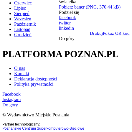
Czerwiec
Pobierz baner (PNG, 370,44 kB)
Lipiec
Podziel się
Sierpień
facebook
Wrzesień
twitter
Październik
linkedin
Listopad
Drukuj
Pokaż QR kod
Grudzień
Do góry
PLATFORMA POZNAN.PL
O nas
Kontakt
Deklaracja dostępności
Polityka prywatności
Facebook
Instagram
Do góry
© Wydawnictwo Miejskie Posnania
Partner technologiczny:
Poznańskie Centrum Superkomputerowo-Sieciowe