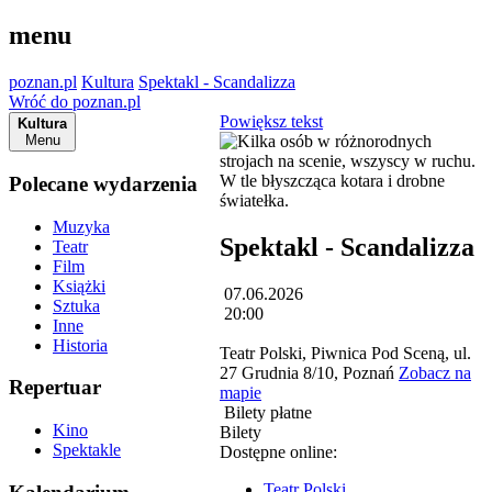
menu
poznan.pl
Kultura
Spektakl - Scandalizza
Wróć do poznan.pl
Powiększ tekst
Kultura
Menu
Polecane wydarzenia
Muzyka
Spektakl - Scandalizza
Teatr
Film
Książki
07.06.2026
Sztuka
20:00
Inne
Historia
Teatr Polski, Piwnica Pod Sceną, ul.
27 Grudnia 8/10, Poznań
Zobacz na
Repertuar
mapie
Bilety płatne
Kino
Bilety
Spektakle
Dostępne online:
Teatr Polski