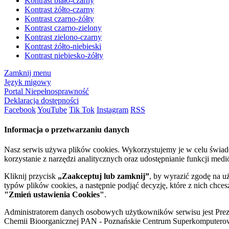
Kontrast biało-czarny
Kontrast żółto-czarny
Kontrast czarno-żółty
Kontrast czarno-zielony
Kontrast zielono-czarny
Kontrast żółto-niebieski
Kontrast niebiesko-żółty
Zamknij menu
Język migowy
Portal Niepełnosprawność
Deklaracja dostępności
Facebook
YouTube
Tik Tok
Instagram
RSS
Informacja o przetwarzaniu danych
Nasz serwis używa plików cookies. Wykorzystujemy je w celu świa
korzystanie z narzędzi analitycznych oraz udostępnianie funkcji me
Kliknij przycisk
„Zaakceptuj lub zamknij”
, by wyrazić zgodę na u
typów plików cookies, a następnie podjąć decyzję, które z nich chce
"Zmień ustawienia Cookies"
.
Administratorem danych osobowych użytkowników serwisu jest Prezyd
Chemii Bioorganicznej PAN - Poznańskie Centrum Superkomputerow