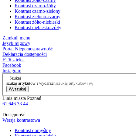
Kontrast żółto-czarny
Kontrast czarno-żółty
Kontrast czarno-zielony
Kontrast zielono-czarny
Kontrast żółto-niebieski
Kontrast niebiesko-żółty
Zamknij menu
Język migowy
Portal Niepełnosprawność
Deklaracja dostępności
ETR - tekst
Facebook
Instagram
Szukaj
szukaj artykułów i wydarzeń
Wyszukaj
Linia miasta Poznań
61 646 33 44
Dostępność
Wersja kontrastowa
Kontrast domyślny
Kontrast czarno-biały