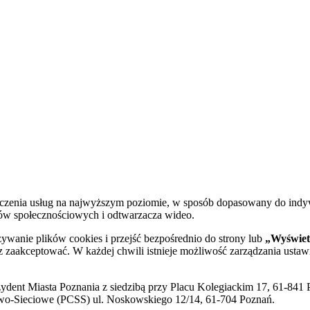
dczenia usług na najwyższym poziomie, w sposób dopasowany do indy
diów społecznościowych i odtwarzacza wideo.
żywanie plików cookies i przejść bezpośrednio do strony lub
„Wyświetl
sz zaakceptować. W każdej chwili istnieje możliwość zarządzania ustaw
ent Miasta Poznania z siedzibą przy Placu Kolegiackim 17, 61-841 P
o-Sieciowe (PCSS) ul. Noskowskiego 12/14, 61-704 Poznań.