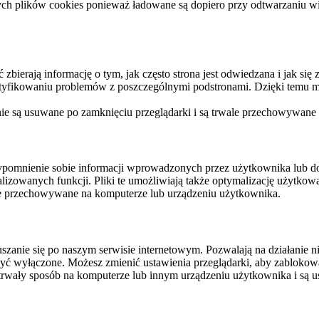
ych plików cookies ponieważ ładowane są dopiero przy odtwarzaniu wid
ierają informację o tym, jak często strona jest odwiedzana i jak się z 
ntyfikowaniu problemów z poszczególnymi podstronami. Dzięki temu mo
 nie są usuwane po zamknięciu przeglądarki i są trwale przechowywane
rzypomnienie sobie informacji wprowadzonych przez użytkownika lub 
nalizowanych funkcji. Pliki te umożliwiają także optymalizację użytko
ale przechowywane na komputerze lub urządzeniu użytkownika.
szanie się po naszym serwisie internetowym. Pozwalają na działanie ni
yć wyłączone. Możesz zmienić ustawienia przeglądarki, aby zablokować
trwały sposób na komputerze lub innym urządzeniu użytkownika i są u