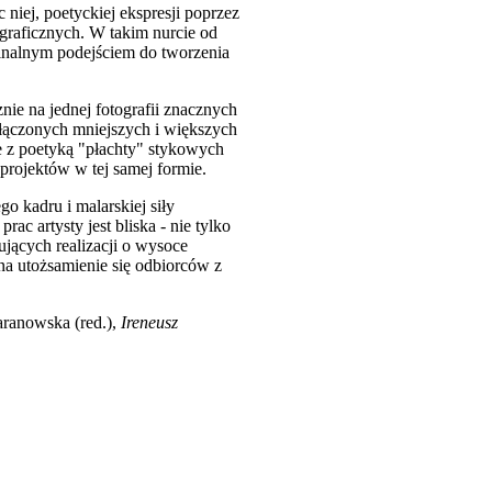
c niej, poetyckiej ekspresji poprzez
graficznych. W takim nurcie od
ginalnym podejściem do tworzenia
nie na jednej fotografii znacznych
ołączonych mniejszych i większych
ie z poetyką "płachty" stykowych
 projektów w tej samej formie.
go kadru i malarskiej siły
c artysty jest bliska - nie tylko
ujących realizacji o wysoce
na utożsamienie się odbiorców z
Jaranowska (red.),
Ireneusz