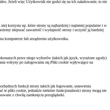
eo. Jeżeli więc Użytkownik nie godzi się na ich załadowanie, to nie
niej korzysta np. które strony są najbardziej i najmniej popularne i w
żemy ulepszać zawartość i wydajność strony i uczynić ją bardziej
 na komputerze lub urządzeniu użytkownika.
dokonanych przez niego wyborów (takich jak język, wyrażone zgody)
wania witryny po zalogowaniu się.Pliki cookie wpływające na
ezbędnych funkcji strony takich jak logowanie, ustawienia
 te pliki cookie, jednakże niektóre funkcjonalności strony mogą nie
suwane z chwilą zamknięcia przeglądarki.