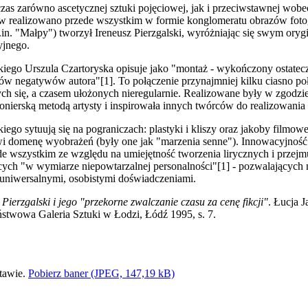
i czas zarówno ascetycznej sztuki pojęciowej, jak i przeciwstawnej wobe
ów realizowano przede wszystkim w formie konglomeratu obrazów foto
n. "Małpy") tworzył Ireneusz Pierzgalski, wyróżniając się swym ory
yjnego.
kiego Urszula Czartoryska opisuje jako "montaż - wykończony ostatecz
rów negatywów autora"[1]. To połączenie przynajmniej kilku ciasno p
ących się, a czasem ułożonych nieregularnie. Realizowane były w zgodz
ionierską metodą artysty i inspirowała innych twórców do realizowania
iego sytuują się na pograniczach: plastyki i kliszy oraz jakoby filmowe
wi domenę wyobrażeń (były one jak "marzenia senne"). Innowacyjność pra
de wszystkim ze względu na umiejętność tworzenia lirycznych i przejm
ących "w wymiarze niepowtarzalnej personalności"[1] - pozwalających 
 uniwersalnymi, osobistymi doświadczeniami.
 Pierzgalski i jego "przekorne zwalczanie czasu za cenę fikcji"
. Łucja 
stwowa Galeria Sztuki w Łodzi, Łódź 1995, s. 7.
Pobierz baner (JPEG, 147,19 kB)