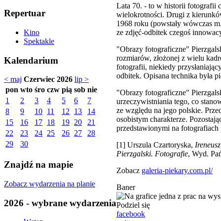
Lata 70. - to w historii fotografi
Repertuar
wielokrotności. Drugi z kierunk
1968 roku (powstały wówczas m.i
ze zdjęć-odbitek czegoś innowac
Kino
Spektakle
"Obrazy fotograficzne" Pierzgals
rozmiarów, złożonej z wielu kad
Kalendarium
fotografii, niekiedy przysłaniaj
odbitek. Opisana technika była p
< maj
Czerwiec 2026
lip >
pon
wto
śro
czw
pią
sob
nie
"Obrazy fotograficzne" Pierzgalsk
1
2
3
4
5
6
7
urzeczywistniania tego, co stano
ze względu na jego polskie. Prze
8
9
10
11
12
13
14
osobistym charakterze. Pozostaj
15
16
17
18
19
20
21
przedstawionymi na fotografiach
22
23
24
25
26
27
28
29
30
[1] Urszula Czartoryska,
Ireneusz
Pierzgalski. Fotografie
, Wyd. Pań
Znajdź na mapie
Zobacz
galeria-piekary.com.pl/
Zobacz wydarzenia na planie
Baner
2026 - wybrane wydarzenia
Podziel się
facebook