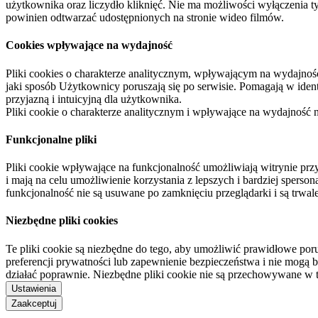
użytkownika oraz liczydło kliknięć. Nie ma możliwości wyłączenia t
powinien odtwarzać udostępnionych na stronie wideo filmów.
Cookies wpływające na wydajność
Pliki cookies o charakterze analitycznym, wpływającym na wydajność zb
jaki sposób Użytkownicy poruszają się po serwisie. Pomagają w ide
przyjazną i intuicyjną dla użytkownika.
Pliki cookie o charakterze analitycznym i wpływające na wydajność
Funkcjonalne pliki
Pliki cookie wpływające na funkcjonalność umożliwiają witrynie p
i mają na celu umożliwienie korzystania z lepszych i bardziej sperso
funkcjonalność nie są usuwane po zamknięciu przeglądarki i są trw
Niezbędne pliki cookies
Te pliki cookie są niezbędne do tego, aby umożliwić prawidłowe poru
preferencji prywatności lub zapewnienie bezpieczeństwa i nie mogą b
działać poprawnie. Niezbędne pliki cookie nie są przechowywane w 
Ustawienia
Zaakceptuj