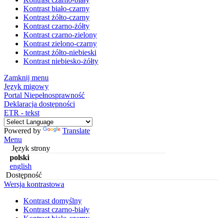
Kontrast biało-czarny
Kontrast żółto-czarny
Kontrast czarno-żółty
Kontrast czarno-zielony
Kontrast zielono-czarny
Kontrast żółto-niebieski
Kontrast niebiesko-żółty
Zamknij menu
Język migowy
Portal Niepełnosprawność
Deklaracja dostępności
ETR - tekst
Powered by
Translate
Menu
Język strony
polski
english
Dostępność
Wersja kontrastowa
Kontrast domyślny
Kontrast czarno-biały