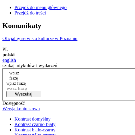
Przejdź do menu głównego
Przejdź do treści
Komunikaty
Oficjalny serwis o kulturze w Poznaniu
|
PL
polski
english
szukaj artykułów i wydarzeń
wpisz
frazę
wpisz frazę
Wyszukaj
Dostępność
Wersja kontrastowa
Kontrast domyślny
Kontrast czarno-biały
Kontrast biało-czarny