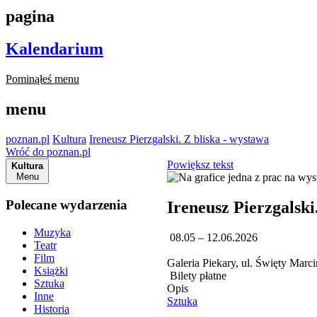
pagina
Kalendarium
Pominąłeś menu
menu
poznan.pl
Kultura
Ireneusz Pierzgalski. Z bliska - wystawa
Wróć do poznan.pl
Powiększ tekst
Kultura
Menu
Polecane wydarzenia
Ireneusz Pierzgalski
Muzyka
08.05 – 12.06.2026
Teatr
Film
Galeria Piekary, ul. Święty Marc
Książki
Bilety płatne
Sztuka
Opis
Inne
Sztuka
Historia