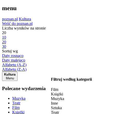
menu
poznan.pl
Kultura
Wróć do poznan.pl
Liczba wyników na stronie
20
10
20
30
Sortuj wg
Daty rosnąco
Daty malejąco
Alfabetu (A-Z)
Alfabetu (Z-A)
Kultura
Menu
Filtruj według kategorii
Polecane wydarzenia
Film
Książki
Muzyka
Muzyka
Teatr
Inne
Film
Sztuka
Książki
Teatr