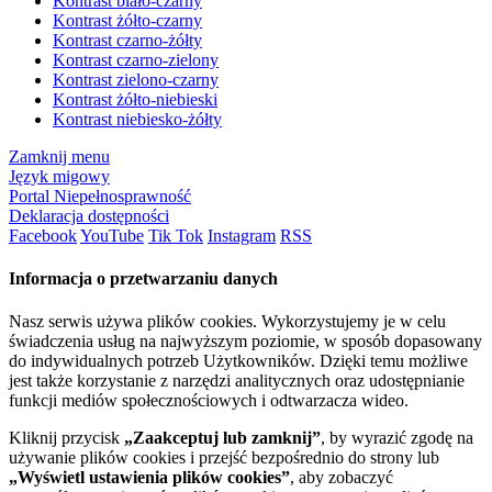
Kontrast biało-czarny
Kontrast żółto-czarny
Kontrast czarno-żółty
Kontrast czarno-zielony
Kontrast zielono-czarny
Kontrast żółto-niebieski
Kontrast niebiesko-żółty
Zamknij menu
Język migowy
Portal Niepełnosprawność
Deklaracja dostępności
Facebook
YouTube
Tik Tok
Instagram
RSS
Informacja o przetwarzaniu danych
Nasz serwis używa plików cookies. Wykorzystujemy je w celu
świadczenia usług na najwyższym poziomie, w sposób dopasowany
do indywidualnych potrzeb Użytkowników. Dzięki temu możliwe
jest także korzystanie z narzędzi analitycznych oraz udostępnianie
funkcji mediów społecznościowych i odtwarzacza wideo.
Kliknij przycisk
„Zaakceptuj lub zamknij”
, by wyrazić zgodę na
używanie plików cookies i przejść bezpośrednio do strony lub
„Wyświetl ustawienia plików cookies”
, aby zobaczyć