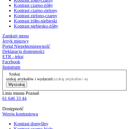
Kontrast żółto-czarny
Kontrast czarno-żółty
Kontrast czarno-zielony
Kontrast zielono-czarny
Kontrast żółto-niebieski
Kontrast niebiesko-żółty
Zamknij menu
Język migowy
Portal Niepełnosprawność
Deklaracja dostępności
ETR - tekst
Facebook
Instagram
Szukaj
szukaj artykułów i wydarzeń
Wyszukaj
Linia miasta Poznań
61 646 33 44
Dostępność
Wersja kontrastowa
Kontrast domyślny
Kontrast czarno-biały