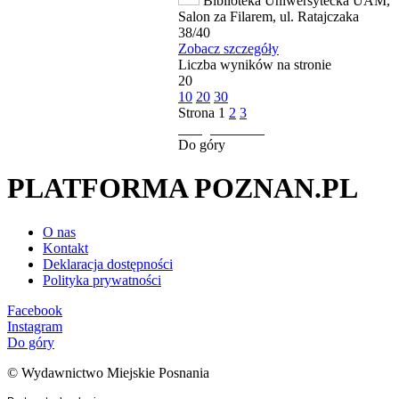
Biblioteka Uniwersytecka UAM,
Salon za Filarem, ul. Ratajczaka
38/40
Zobacz szczegóły
Liczba wyników na stronie
20
10
20
30
Strona
1
2
3
następna strona
Do góry
PLATFORMA POZNAN.PL
O nas
Kontakt
Deklaracja dostępności
Polityka prywatności
Facebook
Instagram
Do góry
© Wydawnictwo Miejskie Posnania