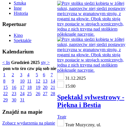
Sztuka
Inne
Historia
Repertuar
Kino
Spektakle
Kalendarium
< lis
Grudzień 2025
sty >
pon
wto
śro
czw
pią
sob
nie
1
2
3
4
5
6
7
31.12.2025
8
9
10
11
12
13
14
15:00
15
16
17
18
19
20
21
22
23
24
25
26
27
28
Spektakl sylwestrowy -
29
30
31
Piękna i Bestia
Znajdź na mapie
Teatr
Zobacz wydarzenia na planie
Teatr Muzyczny, ul.