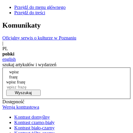
Przejdź do menu głównego
Przejdź do treści
Komunikaty
Oficjalny serwis o kulturze w Poznaniu
|
PL
polski
english
szukaj artykułów i wydarzeń
wpisz
frazę
wpisz frazę
Wyszukaj
Dostępność
Wersja kontrastowa
Kontrast domyślny
Kontrast czarno-biały
Kontrast biało-czarny