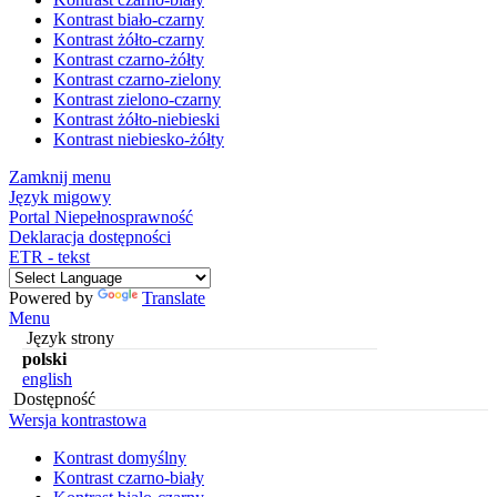
Kontrast biało-czarny
Kontrast żółto-czarny
Kontrast czarno-żółty
Kontrast czarno-zielony
Kontrast zielono-czarny
Kontrast żółto-niebieski
Kontrast niebiesko-żółty
Zamknij menu
Język migowy
Portal Niepełnosprawność
Deklaracja dostępności
ETR - tekst
Powered by
Translate
Menu
Język strony
polski
english
Dostępność
Wersja kontrastowa
Kontrast domyślny
Kontrast czarno-biały