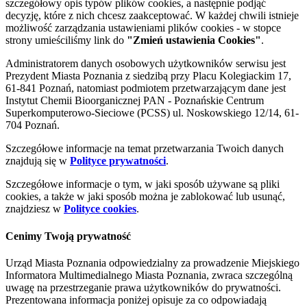
szczegółowy opis typów plików cookies, a następnie podjąć
decyzję, które z nich chcesz zaakceptować. W każdej chwili istnieje
możliwość zarządzania ustawieniami plików cookies - w stopce
strony umieściliśmy link do
"Zmień ustawienia Cookies"
.
Administratorem danych osobowych użytkowników serwisu jest
Prezydent Miasta Poznania z siedzibą przy Placu Kolegiackim 17,
61-841 Poznań, natomiast podmiotem przetwarzającym dane jest
Instytut Chemii Bioorganicznej PAN - Poznańskie Centrum
Superkomputerowo-Sieciowe (PCSS) ul. Noskowskiego 12/14, 61-
704 Poznań.
Szczegółowe informacje na temat przetwarzania Twoich danych
znajdują się w
Polityce prywatności
.
Szczegółowe informacje o tym, w jaki sposób używane są pliki
cookies, a także w jaki sposób można je zablokować lub usunąć,
znajdziesz w
Polityce cookies
.
Cenimy Twoją prywatność
Urząd Miasta Poznania odpowiedzialny za prowadzenie Miejskiego
Informatora Multimedialnego Miasta Poznania, zwraca szczególną
uwagę na przestrzeganie prawa użytkowników do prywatności.
Prezentowana informacja poniżej opisuje za co odpowiadają