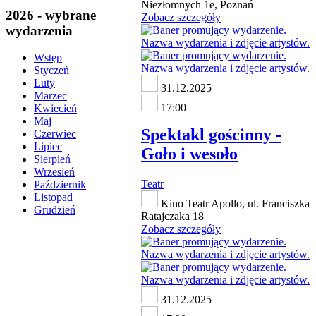
Niezłomnych 1e, Poznań
2026 - wybrane
Zobacz szczegóły
wydarzenia
Wstęp
Styczeń
Luty
31.12.2025
Marzec
17:00
Kwiecień
Maj
Spektakl gościnny -
Czerwiec
Lipiec
Goło i wesoło
Sierpień
Wrzesień
Teatr
Październik
Listopad
Kino Teatr Apollo, ul. Franciszka
Grudzień
Ratajczaka 18
Zobacz szczegóły
31.12.2025