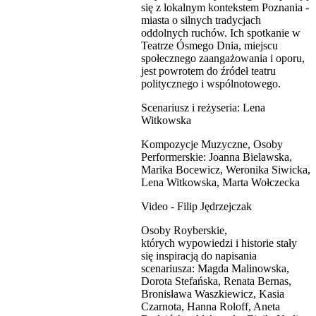
się z lokalnym kontekstem Poznania -
miasta o silnych tradycjach
oddolnych ruchów. Ich spotkanie w
Teatrze Ósmego Dnia, miejscu
społecznego zaangażowania i oporu,
jest powrotem do źródeł teatru
politycznego i wspólnotowego.
Scenariusz i reżyseria: Lena
Witkowska
Kompozycje Muzyczne, Osoby
Performerskie: Joanna Bielawska,
Marika Bocewicz, Weronika Siwicka,
Lena Witkowska, Marta Wołczecka
Video - Filip Jędrzejczak
Osoby Royberskie,
których wypowiedzi i historie stały
się inspiracją do napisania
scenariusza: Magda Malinowska,
Dorota Stefańska, Renata Bernas,
Bronisława Waszkiewicz, Kasia
Czarnota, Hanna Roloff, Aneta