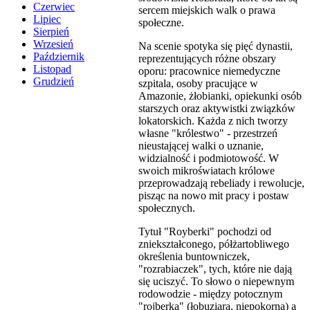
Czerwiec
sercem miejskich walk o prawa
Lipiec
społeczne.
Sierpień
Wrzesień
Na scenie spotyka się pięć dynastii,
Październik
reprezentujących różne obszary
Listopad
oporu: pracownice niemedyczne
Grudzień
szpitala, osoby pracujące w
Amazonie, żłobianki, opiekunki osób
starszych oraz aktywistki związków
lokatorskich. Każda z nich tworzy
własne "królestwo" - przestrzeń
nieustającej walki o uznanie,
widzialność i podmiotowość. W
swoich mikroświatach królowe
przeprowadzają rebeliady i rewolucje,
pisząc na nowo mit pracy i postaw
społecznych.
Tytuł "Royberki" pochodzi od
zniekształconego, półżartobliwego
określenia buntowniczek,
"rozrabiaczek", tych, które nie dają
się uciszyć. To słowo o niepewnym
rodowodzie - między potocznym
"rojberką" (łobuziarą, niepokorną) a