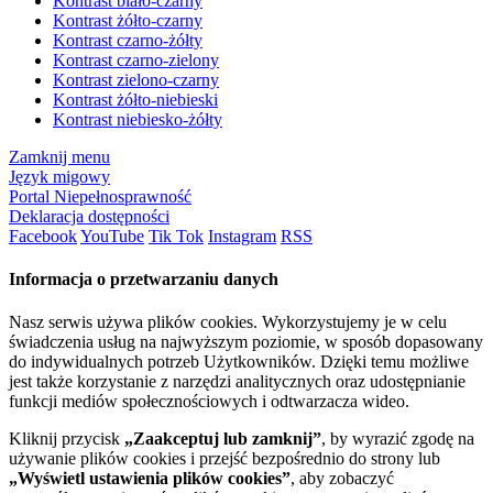
Kontrast biało-czarny
Kontrast żółto-czarny
Kontrast czarno-żółty
Kontrast czarno-zielony
Kontrast zielono-czarny
Kontrast żółto-niebieski
Kontrast niebiesko-żółty
Zamknij menu
Język migowy
Portal Niepełnosprawność
Deklaracja dostępności
Facebook
YouTube
Tik Tok
Instagram
RSS
Informacja o przetwarzaniu danych
Nasz serwis używa plików cookies. Wykorzystujemy je w celu
świadczenia usług na najwyższym poziomie, w sposób dopasowany
do indywidualnych potrzeb Użytkowników. Dzięki temu możliwe
jest także korzystanie z narzędzi analitycznych oraz udostępnianie
funkcji mediów społecznościowych i odtwarzacza wideo.
Kliknij przycisk
„Zaakceptuj lub zamknij”
, by wyrazić zgodę na
używanie plików cookies i przejść bezpośrednio do strony lub
„Wyświetl ustawienia plików cookies”
, aby zobaczyć