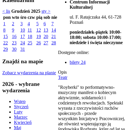
Kalendarium
Centrum Informacji
Kulturalnej
< lis
Grudzień 2025
sty >
ul. F. Ratajczaka 44, 61-728
pon
wto
śro
czw
pią
sob
nie
Poznań
1
2
3
4
5
6
7
8
9
10
11
12
13
14
poniedziałek-piątek 10:00-
15
16
17
18
19
20
21
18:00; sobota 10:00-17:00;
niedziele i święta nieczynne
22
23
24
25
26
27
28
29
30
31
Dostępne online:
Znajdź na mapie
bilety 24
Opis
Zobacz wydarzenia na planie
Teatr
2026 - wybrane
"Royberki" to performatywno-
wydarzenia
muzyczny manifest o kobiecym
aktywizmie, solidarności i
Wstęp
codziennych rewolucjach. Spektakl
Styczeń
wyrasta z rzeczywistości ruchów
Luty
społecznych - przede
Marzec
wszystkim Inicjatywy Pracowniczej,
Kwiecień
ale również wspierającego ją
Maj
środowiska Rozbratu, które od lat są