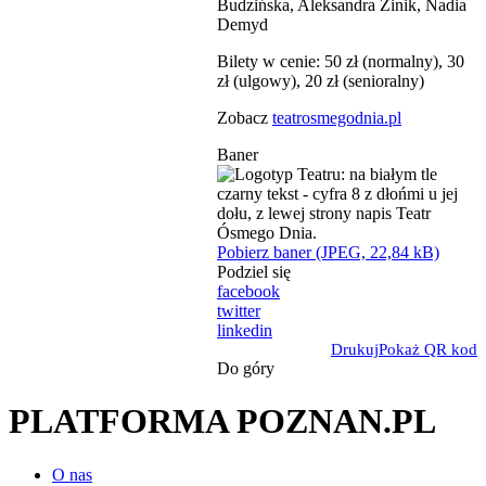
Budzińska, Aleksandra Zinik, Nadia
Demyd
Bilety w cenie: 50 zł (normalny), 30
zł (ulgowy), 20 zł (senioralny)
Zobacz
teatrosmegodnia.pl
Baner
Pobierz baner (JPEG, 22,84 kB)
Podziel się
facebook
twitter
linkedin
Drukuj
Pokaż QR kod
Do góry
PLATFORMA POZNAN.PL
O nas