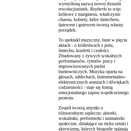
wymyśloną nazwą nowej dynastii
rewolucjonistek.
Royberki
to więc
królowe z marginesu, władczynie
chaosu, kobiety, które śmiechem,
śpiewem i gniewem tworzą własny
porządek.
To spektakl muzyczny, bunt w pięciu
aktach - o królestwach z potu,
śmiechu, konfetti i czułości.
Zbudowany z żywych wokalnych
performansów, rytmów pracy i
improwizowanych pieśni
buntowniczych. Muzyka oparta na
głosach, oddechach, instrumentalno-
elektronicznych aranżach i dźwiękach
codzienności - staje się formą
emocjonalnego zapisu współczesnego
protestu.
Zespół tworzą artystki o
różnorodnym zapleczu: aktorki,
wokalistki, performerki i animatorki
społeczne, działające na styku sztuki i
aktywizmu, których biografie splatają