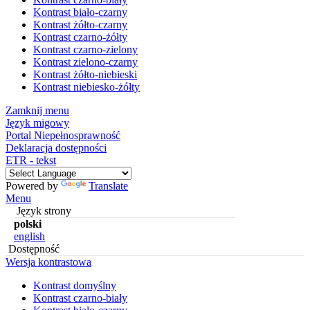
Kontrast biało-czarny
Kontrast żółto-czarny
Kontrast czarno-żółty
Kontrast czarno-zielony
Kontrast zielono-czarny
Kontrast żółto-niebieski
Kontrast niebiesko-żółty
Zamknij menu
Język migowy
Portal Niepełnosprawność
Deklaracja dostępności
ETR - tekst
Powered by
Translate
Menu
Język strony
polski
english
Dostępność
Wersja kontrastowa
Kontrast domyślny
Kontrast czarno-biały