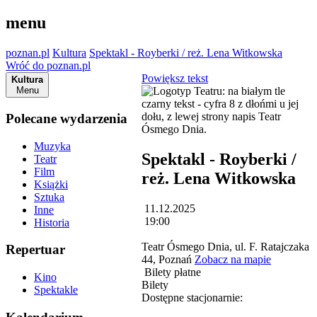
menu
poznan.pl
Kultura
Spektakl - Royberki / reż. Lena Witkowska
Wróć do poznan.pl
Powiększ tekst
Kultura
Menu
Polecane wydarzenia
Muzyka
Spektakl - Royberki /
Teatr
Film
reż. Lena Witkowska
Książki
Sztuka
11.12.2025
Inne
19:00
Historia
Teatr Ósmego Dnia, ul. F. Ratajczaka
Repertuar
44, Poznań
Zobacz na mapie
Bilety płatne
Kino
Bilety
Spektakle
Dostępne stacjonarnie: