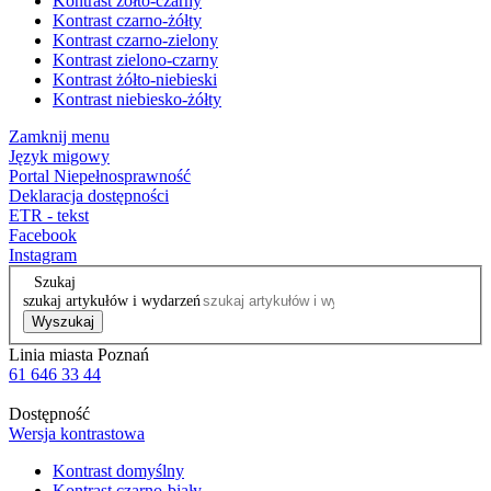
Kontrast żółto-czarny
Kontrast czarno-żółty
Kontrast czarno-zielony
Kontrast zielono-czarny
Kontrast żółto-niebieski
Kontrast niebiesko-żółty
Zamknij menu
Język migowy
Portal Niepełnosprawność
Deklaracja dostępności
ETR - tekst
Facebook
Instagram
Szukaj
szukaj artykułów i wydarzeń
Wyszukaj
Linia miasta Poznań
61 646 33 44
Dostępność
Wersja kontrastowa
Kontrast domyślny
Kontrast czarno-biały