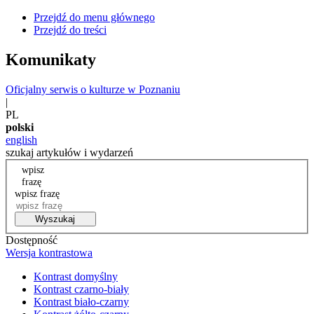
Przejdź do menu głównego
Przejdź do treści
Komunikaty
Oficjalny serwis o kulturze w Poznaniu
|
PL
polski
english
szukaj artykułów i wydarzeń
wpisz
frazę
wpisz frazę
Wyszukaj
Dostępność
Wersja kontrastowa
Kontrast domyślny
Kontrast czarno-biały
Kontrast biało-czarny