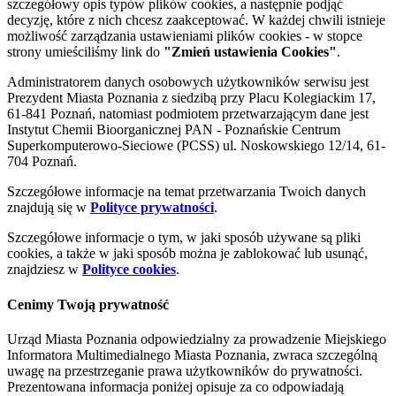
szczegółowy opis typów plików cookies, a następnie podjąć
decyzję, które z nich chcesz zaakceptować. W każdej chwili istnieje
możliwość zarządzania ustawieniami plików cookies - w stopce
strony umieściliśmy link do
"Zmień ustawienia Cookies"
.
Administratorem danych osobowych użytkowników serwisu jest
Prezydent Miasta Poznania z siedzibą przy Placu Kolegiackim 17,
61-841 Poznań, natomiast podmiotem przetwarzającym dane jest
Instytut Chemii Bioorganicznej PAN - Poznańskie Centrum
Superkomputerowo-Sieciowe (PCSS) ul. Noskowskiego 12/14, 61-
704 Poznań.
Szczegółowe informacje na temat przetwarzania Twoich danych
znajdują się w
Polityce prywatności
.
Szczegółowe informacje o tym, w jaki sposób używane są pliki
cookies, a także w jaki sposób można je zablokować lub usunąć,
znajdziesz w
Polityce cookies
.
Cenimy Twoją prywatność
Urząd Miasta Poznania odpowiedzialny za prowadzenie Miejskiego
Informatora Multimedialnego Miasta Poznania, zwraca szczególną
uwagę na przestrzeganie prawa użytkowników do prywatności.
Prezentowana informacja poniżej opisuje za co odpowiadają