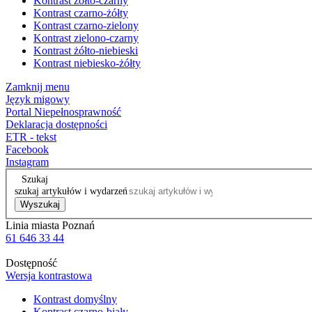
Kontrast żółto-czarny
Kontrast czarno-żółty
Kontrast czarno-zielony
Kontrast zielono-czarny
Kontrast żółto-niebieski
Kontrast niebiesko-żółty
Zamknij menu
Język migowy
Portal Niepełnosprawność
Deklaracja dostępności
ETR - tekst
Facebook
Instagram
Szukaj
szukaj artykułów i wydarzeń
Wyszukaj
Linia miasta Poznań
61 646 33 44
Dostępność
Wersja kontrastowa
Kontrast domyślny
Kontrast czarno-biały