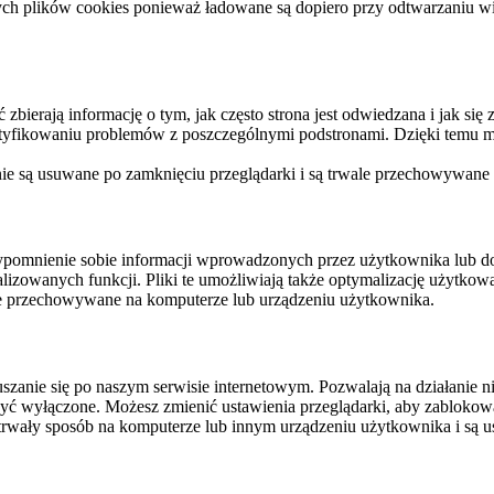
ych plików cookies ponieważ ładowane są dopiero przy odtwarzaniu wid
ierają informację o tym, jak często strona jest odwiedzana i jak się z 
ntyfikowaniu problemów z poszczególnymi podstronami. Dzięki temu mo
 nie są usuwane po zamknięciu przeglądarki i są trwale przechowywane
rzypomnienie sobie informacji wprowadzonych przez użytkownika lub 
nalizowanych funkcji. Pliki te umożliwiają także optymalizację użytko
ale przechowywane na komputerze lub urządzeniu użytkownika.
szanie się po naszym serwisie internetowym. Pozwalają na działanie ni
yć wyłączone. Możesz zmienić ustawienia przeglądarki, aby zablokować
trwały sposób na komputerze lub innym urządzeniu użytkownika i są u