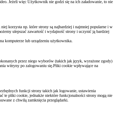
eo. Jeżeli więc Użytkownik nie godzi się na ich załadowanie, to nie
niej korzysta np. które strony są najbardziej i najmniej popularne i w
żemy ulepszać zawartość i wydajność strony i uczynić ją bardziej
 na komputerze lub urządzeniu użytkownika.
dokonanych przez niego wyborów (takich jak język, wyrażone zgody)
wania witryny po zalogowaniu się.Pliki cookie wpływające na
ezbędnych funkcji strony takich jak logowanie, ustawienia
 te pliki cookie, jednakże niektóre funkcjonalności strony mogą nie
suwane z chwilą zamknięcia przeglądarki.