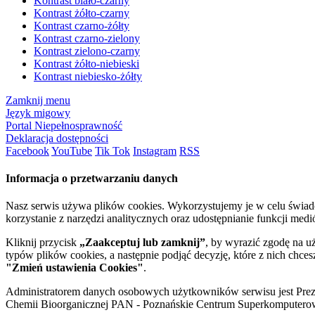
Kontrast biało-czarny
Kontrast żółto-czarny
Kontrast czarno-żółty
Kontrast czarno-zielony
Kontrast zielono-czarny
Kontrast żółto-niebieski
Kontrast niebiesko-żółty
Zamknij menu
Język migowy
Portal Niepełnosprawność
Deklaracja dostępności
Facebook
YouTube
Tik Tok
Instagram
RSS
Informacja o przetwarzaniu danych
Nasz serwis używa plików cookies. Wykorzystujemy je w celu świa
korzystanie z narzędzi analitycznych oraz udostępnianie funkcji me
Kliknij przycisk
„Zaakceptuj lub zamknij”
, by wyrazić zgodę na u
typów plików cookies, a następnie podjąć decyzję, które z nich chce
"Zmień ustawienia Cookies"
.
Administratorem danych osobowych użytkowników serwisu jest Prezyd
Chemii Bioorganicznej PAN - Poznańskie Centrum Superkomputerow