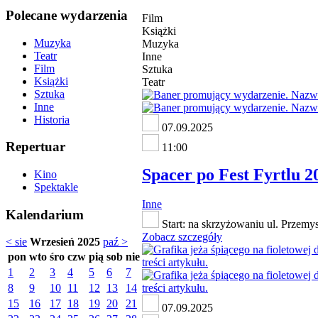
Polecane wydarzenia
Film
Książki
Muzyka
Muzyka
Teatr
Inne
Film
Sztuka
Książki
Teatr
Sztuka
Inne
Historia
07.09.2025
Repertuar
11:00
Spacer po Fest Fyrtlu 
Kino
Spektakle
Inne
Kalendarium
Start: na skrzyżowaniu ul. Przemys
Zobacz szczegóły
< sie
Wrzesień 2025
paź >
pon
wto
śro
czw
pią
sob
nie
1
2
3
4
5
6
7
8
9
10
11
12
13
14
15
16
17
18
19
20
21
07.09.2025