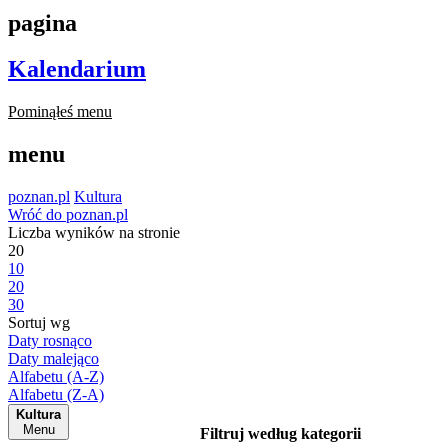
pagina
Kalendarium
Pominąłeś menu
menu
poznan.pl
Kultura
Wróć do poznan.pl
Liczba wyników na stronie
20
10
20
30
Sortuj wg
Daty rosnąco
Daty malejąco
Alfabetu (A-Z)
Alfabetu (Z-A)
Kultura
Menu
Filtruj według kategorii