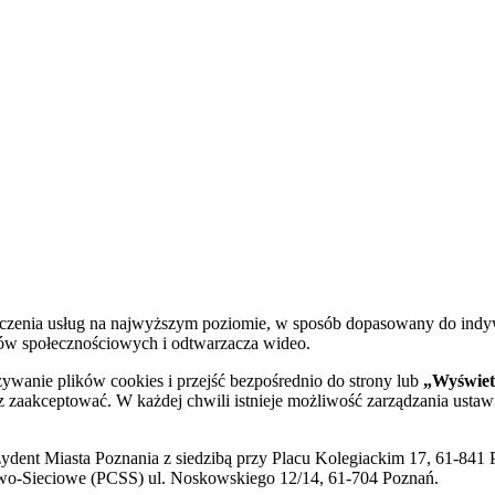
dczenia usług na najwyższym poziomie, w sposób dopasowany do indy
diów społecznościowych i odtwarzacza wideo.
żywanie plików cookies i przejść bezpośrednio do strony lub
„Wyświetl
sz zaakceptować. W każdej chwili istnieje możliwość zarządzania ustaw
ent Miasta Poznania z siedzibą przy Placu Kolegiackim 17, 61-841 P
o-Sieciowe (PCSS) ul. Noskowskiego 12/14, 61-704 Poznań.