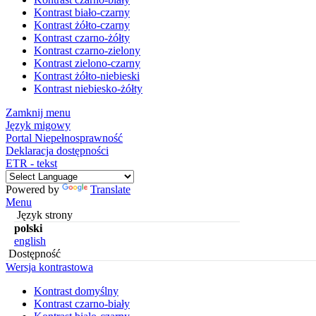
Kontrast biało-czarny
Kontrast żółto-czarny
Kontrast czarno-żółty
Kontrast czarno-zielony
Kontrast zielono-czarny
Kontrast żółto-niebieski
Kontrast niebiesko-żółty
Zamknij menu
Język migowy
Portal Niepełnosprawność
Deklaracja dostępności
ETR - tekst
Powered by
Translate
Menu
Język strony
polski
english
Dostępność
Wersja kontrastowa
Kontrast domyślny
Kontrast czarno-biały