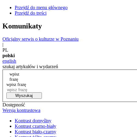
Przejdź do menu głównego
Przejdź do treści
Komunikaty
Oficjalny serwis o kulturze w Poznaniu
|
PL
polski
english
szukaj artykułów i wydarzeń
wpisz
frazę
wpisz frazę
Wyszukaj
Dostępność
Wersja kontrastowa
Kontrast domyślny
Kontrast czarno-biały
Kontrast biało-czarny