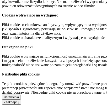
użytkownika oraz liczydło kliknięć. Nie ma możliwości wyłączenia t
powinien odtwarzać udostępnionych na stronie wideo filmów.
Cookies wpływające na wydajność
Pliki cookies o charakterze analitycznym, wpływającym na wydajność zb
jaki sposób Użytkownicy poruszają się po serwisie. Pomagają w ide
przyjazną i intuicyjną dla użytkownika.
Pliki cookie o charakterze analitycznym i wpływające na wydajność
Funkcjonalne pliki
Pliki cookie wpływające na funkcjonalność umożliwiają witrynie p
i mają na celu umożliwienie korzystania z lepszych i bardziej sperso
funkcjonalność nie są usuwane po zamknięciu przeglądarki i są trw
Niezbędne pliki cookies
Te pliki cookie są niezbędne do tego, aby umożliwić prawidłowe poru
preferencji prywatności lub zapewnienie bezpieczeństwa i nie mogą b
działać poprawnie. Niezbędne pliki cookie nie są przechowywane w 
Ustawienia
Zaakceptuj