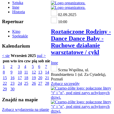
Sztuka
Inne
Historia
02.09.2025
Repertuar
10:00
Roztańczone Rodziny -
Kino
Spektakle
Dance Dance Baby -
Ruchowe działanie
Kalendarium
warsztatowe / cykl
< sie
Wrzesień 2025
paź >
pon
wto
śro
czw
pią
sob
nie
Inne
1
2
3
4
5
6
7
Scena Wspólna, ul.
8
9
10
11
12
13
14
Brandstaettera 1 (ul. Za Cytadelą),
15
16
17
18
19
20
21
Poznań
22
23
24
25
26
27
28
Zobacz szczegóły
29
30
Znajdź na mapie
Zobacz wydarzenia na planie