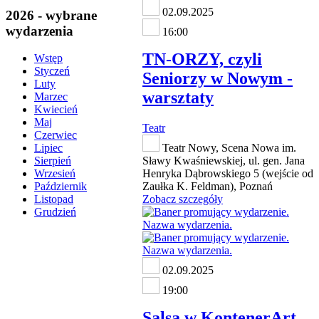
02.09.2025
2026 - wybrane
wydarzenia
16:00
TN-ORZY, czyli
Wstęp
Styczeń
Seniorzy w Nowym -
Luty
warsztaty
Marzec
Kwiecień
Maj
Teatr
Czerwiec
Teatr Nowy, Scena Nowa im.
Lipiec
Sławy Kwaśniewskiej, ul. gen. Jana
Sierpień
Henryka Dąbrowskiego 5 (wejście od
Wrzesień
Zaułka K. Feldman), Poznań
Październik
Zobacz szczegóły
Listopad
Grudzień
02.09.2025
19:00
Salsa w KontenerArt