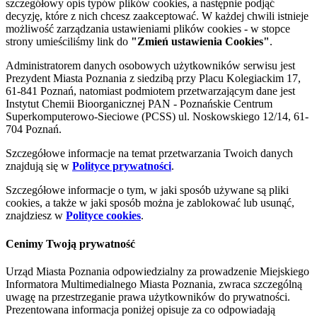
szczegółowy opis typów plików cookies, a następnie podjąć
decyzję, które z nich chcesz zaakceptować. W każdej chwili istnieje
możliwość zarządzania ustawieniami plików cookies - w stopce
strony umieściliśmy link do
"Zmień ustawienia Cookies"
.
Administratorem danych osobowych użytkowników serwisu jest
Prezydent Miasta Poznania z siedzibą przy Placu Kolegiackim 17,
61-841 Poznań, natomiast podmiotem przetwarzającym dane jest
Instytut Chemii Bioorganicznej PAN - Poznańskie Centrum
Superkomputerowo-Sieciowe (PCSS) ul. Noskowskiego 12/14, 61-
704 Poznań.
Szczegółowe informacje na temat przetwarzania Twoich danych
znajdują się w
Polityce prywatności
.
Szczegółowe informacje o tym, w jaki sposób używane są pliki
cookies, a także w jaki sposób można je zablokować lub usunąć,
znajdziesz w
Polityce cookies
.
Cenimy Twoją prywatność
Urząd Miasta Poznania odpowiedzialny za prowadzenie Miejskiego
Informatora Multimedialnego Miasta Poznania, zwraca szczególną
uwagę na przestrzeganie prawa użytkowników do prywatności.
Prezentowana informacja poniżej opisuje za co odpowiadają