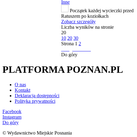
Inne
Początek każdej wycieczki przed
Ratuszem po koziołkach
Zobacz szczegóły
Liczba wyników na stronie
20
10
20
30
Strona
1
2
następna strona
Do góry
PLATFORMA POZNAN.PL
O nas
Kontakt
Deklaracja dostępności
Polityka prywatności
Facebook
Instagram
Do góry
© Wydawnictwo Miejskie Posnania