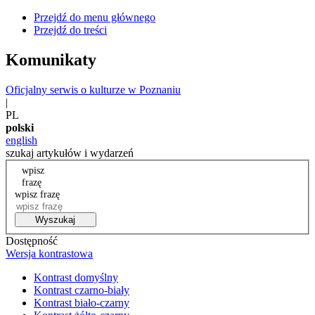
Przejdź do menu głównego
Przejdź do treści
Komunikaty
Oficjalny serwis o kulturze w Poznaniu
|
PL
polski
english
szukaj artykułów i wydarzeń
wpisz
frazę
wpisz frazę
Wyszukaj
Dostępność
Wersja kontrastowa
Kontrast domyślny
Kontrast czarno-biały
Kontrast biało-czarny