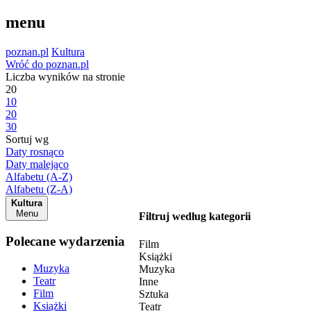
menu
poznan.pl
Kultura
Wróć do poznan.pl
Liczba wyników na stronie
20
10
20
30
Sortuj wg
Daty rosnąco
Daty malejąco
Alfabetu (A-Z)
Alfabetu (Z-A)
Kultura
Menu
Filtruj według kategorii
Polecane wydarzenia
Film
Książki
Muzyka
Muzyka
Teatr
Inne
Film
Sztuka
Książki
Teatr