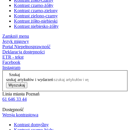
Kontrast żółto-czarny
Kontrast czarno-żółty
Kontrast czarno-zielony
Kontrast zielono-czarny
Kontrast żółto-niebieski
Kontrast niebiesko-żółty
Zamknij menu
Język migowy
Portal Niepełnosprawność
Deklaracja dostępności
ETR - tekst
Facebook
Instagram
Szukaj
szukaj artykułów i wydarzeń
Wyszukaj
Linia miasta Poznań
61 646 33 44
Dostępność
Wersja kontrastowa
Kontrast domyślny
Kontrast czarno-biały