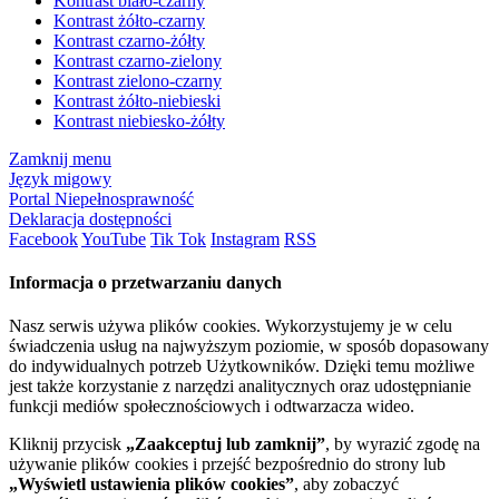
Kontrast biało-czarny
Kontrast żółto-czarny
Kontrast czarno-żółty
Kontrast czarno-zielony
Kontrast zielono-czarny
Kontrast żółto-niebieski
Kontrast niebiesko-żółty
Zamknij menu
Język migowy
Portal Niepełnosprawność
Deklaracja dostępności
Facebook
YouTube
Tik Tok
Instagram
RSS
Informacja o przetwarzaniu danych
Nasz serwis używa plików cookies. Wykorzystujemy je w celu
świadczenia usług na najwyższym poziomie, w sposób dopasowany
do indywidualnych potrzeb Użytkowników. Dzięki temu możliwe
jest także korzystanie z narzędzi analitycznych oraz udostępnianie
funkcji mediów społecznościowych i odtwarzacza wideo.
Kliknij przycisk
„Zaakceptuj lub zamknij”
, by wyrazić zgodę na
używanie plików cookies i przejść bezpośrednio do strony lub
„Wyświetl ustawienia plików cookies”
, aby zobaczyć