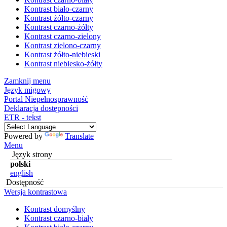
Kontrast biało-czarny
Kontrast żółto-czarny
Kontrast czarno-żółty
Kontrast czarno-zielony
Kontrast zielono-czarny
Kontrast żółto-niebieski
Kontrast niebiesko-żółty
Zamknij menu
Język migowy
Portal Niepełnosprawność
Deklaracja dostępności
ETR - tekst
Powered by
Translate
Menu
Język strony
polski
english
Dostępność
Wersja kontrastowa
Kontrast domyślny
Kontrast czarno-biały