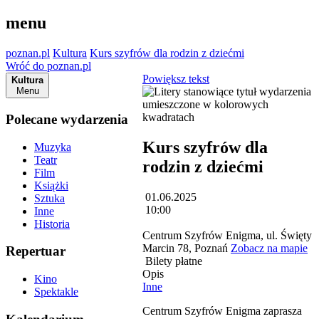
menu
poznan.pl
Kultura
Kurs szyfrów dla rodzin z dziećmi
Wróć do poznan.pl
Powiększ tekst
Kultura
Menu
Polecane wydarzenia
Kurs szyfrów dla
Muzyka
Teatr
rodzin z dziećmi
Film
Książki
01.06.2025
Sztuka
10:00
Inne
Historia
Centrum Szyfrów Enigma, ul. Święty
Marcin 78, Poznań
Zobacz na mapie
Repertuar
Bilety płatne
Opis
Kino
Inne
Spektakle
Centrum Szyfrów Enigma zaprasza