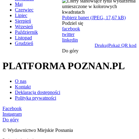
Maj
Czerwiec
Lipiec
Pobierz baner (JPEG, 17,67 kB)
Sierpień
Podziel się
Wrzesień
facebook
Październik
twitter
Listopad
linkedin
Grudzień
Drukuj
Pokaż QR kod
Do góry
PLATFORMA POZNAN.PL
O nas
Kontakt
Deklaracja dostępności
Polityka prywatności
Facebook
Instagram
Do góry
© Wydawnictwo Miejskie Posnania