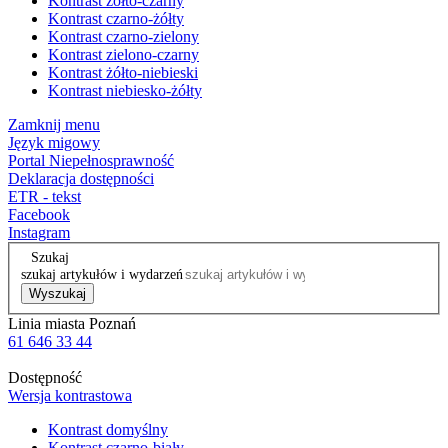
Kontrast żółto-czarny
Kontrast czarno-żółty
Kontrast czarno-zielony
Kontrast zielono-czarny
Kontrast żółto-niebieski
Kontrast niebiesko-żółty
Zamknij menu
Język migowy
Portal Niepełnosprawność
Deklaracja dostępności
ETR - tekst
Facebook
Instagram
Szukaj
szukaj artykułów i wydarzeń
Wyszukaj
Linia miasta Poznań
61 646 33 44
Dostępność
Wersja kontrastowa
Kontrast domyślny
Kontrast czarno-biały