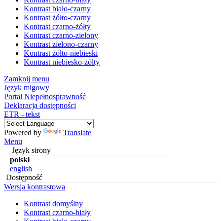
Kontrast biało-czarny
Kontrast żółto-czarny
Kontrast czarno-żółty
Kontrast czarno-zielony
Kontrast zielono-czarny
Kontrast żółto-niebieski
Kontrast niebiesko-żółty
Zamknij menu
Język migowy
Portal Niepełnosprawność
Deklaracja dostępności
ETR - tekst
Powered by
Translate
Menu
Język strony
polski
english
Dostępność
Wersja kontrastowa
Kontrast domyślny
Kontrast czarno-biały