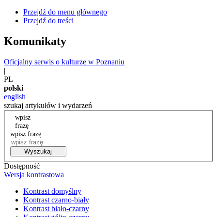
Przejdź do menu głównego
Przejdź do treści
Komunikaty
Oficjalny serwis o kulturze w Poznaniu
|
PL
polski
english
szukaj artykułów i wydarzeń
wpisz
frazę
wpisz frazę
Wyszukaj
Dostępność
Wersja kontrastowa
Kontrast domyślny
Kontrast czarno-biały
Kontrast biało-czarny