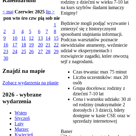
Kalendarium
rodziny z dziećmi w wieku 7-10 lat
na kurs szyfrów śladami łamaczy
< maj
Czerwiec 2025
lip >
Enigmy!
pon
wto
śro
czw
pią
sob
nie
Będziecie mogli podjąć wyzwanie i
1
zmierzyć się z historycznymi
2
3
4
5
6
7
8
sposobami utajniania informacji.
9
10
11
12
13
14
15
Podczas warsztatów poznacie
16
17
18
19
20
21
22
niewidzialne atramenty, weźmiecie
udział w eksperymentach i
23
24
25
26
27
28
29
rozwiążecie zagadki, które otworzą
30
sejf z nagrodami.
Znajdź na mapie
Czas trwania: max 75 minut
Liczba uczestników: max 20
Zobacz wydarzenia na planie
osób
Grupa docelowa: rodziny z
dziećmi 7-10 lat
2026 - wybrane
Cena i warunku udziału: 30 zł
wydarzenia
od rodziny (maksymalnie 2
dorosłych i 3 dzieci), bilety
Wstęp
dostępne w kasie CSE oraz w
Styczeń
sprzedaży internetowej
Luty
Marzec
Baner
Kwiecień