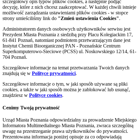
szczegółowy opis typów plików cookies, a następnie podjąć
decyzję, które z nich chcesz zaakceptować. W każdej chwili istnieje
możliwość zarządzania ustawieniami plików cookies - w stopce
strony umieściliśmy link do
"Zmień ustawienia Cookies"
.
Administratorem danych osobowych użytkowników serwisu jest
Prezydent Miasta Poznania z siedzibą przy Placu Kolegiackim 17,
61-841 Poznań, natomiast podmiotem przetwarzającym dane jest
Instytut Chemii Bioorganicznej PAN - Poznańskie Centrum
Superkomputerowo-Sieciowe (PCSS) ul. Noskowskiego 12/14, 61-
704 Poznań.
Szczegółowe informacje na temat przetwarzania Twoich danych
znajdują się w
Polityce prywatności
.
Szczegółowe informacje o tym, w jaki sposób używane są pliki
cookies, a także w jaki sposób można je zablokować lub usunąć,
znajdziesz w
Polityce cookies
.
Cenimy Twoją prywatność
Urząd Miasta Poznania odpowiedzialny za prowadzenie Miejskiego
Informatora Multimedialnego Miasta Poznania, zwraca szczególną
uwagę na przestrzeganie prawa użytkowników do prywatności.
Prezentowana informacja poniżej opisuje za co odpowiadają