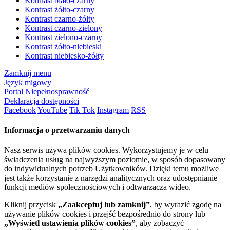
Kontrast biało-czarny
Kontrast żółto-czarny
Kontrast czarno-żółty
Kontrast czarno-zielony
Kontrast zielono-czarny
Kontrast żółto-niebieski
Kontrast niebiesko-żółty
Zamknij menu
Język migowy
Portal Niepełnosprawność
Deklaracja dostępności
Facebook
YouTube
Tik Tok
Instagram
RSS
Informacja o przetwarzaniu danych
Nasz serwis używa plików cookies. Wykorzystujemy je w celu
świadczenia usług na najwyższym poziomie, w sposób dopasowany
do indywidualnych potrzeb Użytkowników. Dzięki temu możliwe
jest także korzystanie z narzędzi analitycznych oraz udostępnianie
funkcji mediów społecznościowych i odtwarzacza wideo.
Kliknij przycisk
„Zaakceptuj lub zamknij”
, by wyrazić zgodę na
używanie plików cookies i przejść bezpośrednio do strony lub
„Wyświetl ustawienia plików cookies”
, aby zobaczyć