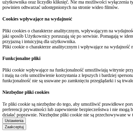
użytkownika oraz liczydło kliknięć. Nie ma możliwości wyłączenia t
powinien odtwarzać udostępnionych na stronie wideo filmów.
Cookies wpływające na wydajność
Pliki cookies o charakterze analitycznym, wpływającym na wydajność zb
jaki sposób Użytkownicy poruszają się po serwisie. Pomagają w ide
przyjazną i intuicyjną dla użytkownika.
Pliki cookie o charakterze analitycznym i wpływające na wydajność
Funkcjonalne pliki
Pliki cookie wpływające na funkcjonalność umożliwiają witrynie p
i mają na celu umożliwienie korzystania z lepszych i bardziej sperso
funkcjonalność nie są usuwane po zamknięciu przeglądarki i są trw
Niezbędne pliki cookies
Te pliki cookie są niezbędne do tego, aby umożliwić prawidłowe poru
preferencji prywatności lub zapewnienie bezpieczeństwa i nie mogą b
działać poprawnie. Niezbędne pliki cookie nie są przechowywane w 
Ustawienia
Zaakceptuj