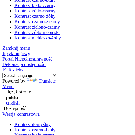
Kontrast biało-czarny
Kontrast żółto-czarny
Kontrast czarno-żółty
Kontrast czarno-zielony
Kontrast zielono-czarny
Kontrast żółto-niebieski
Kontrast niebiesko-żółty
Zamknij menu
Język migowy
Portal Niepełnosprawność
Deklaracja dostępności
ETR - tekst
Powered by
Translate
Menu
Język strony
polski
english
Dostępność
Wersja kontrastowa
Kontrast domyślny
Kontrast czarno-biały