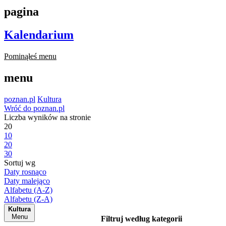
pagina
Kalendarium
Pominąłeś menu
menu
poznan.pl
Kultura
Wróć do poznan.pl
Liczba wyników na stronie
20
10
20
30
Sortuj wg
Daty rosnąco
Daty malejąco
Alfabetu (A-Z)
Alfabetu (Z-A)
Kultura
Menu
Filtruj według kategorii