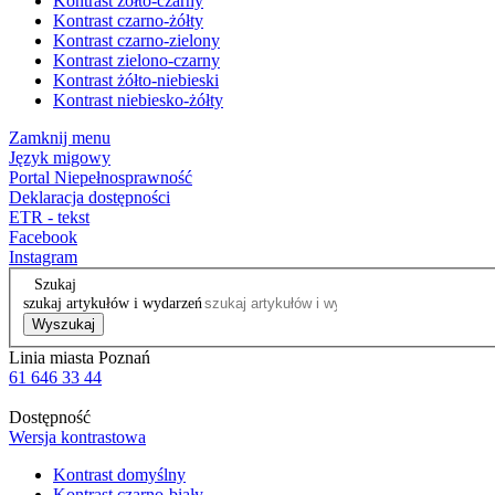
Kontrast żółto-czarny
Kontrast czarno-żółty
Kontrast czarno-zielony
Kontrast zielono-czarny
Kontrast żółto-niebieski
Kontrast niebiesko-żółty
Zamknij menu
Język migowy
Portal Niepełnosprawność
Deklaracja dostępności
ETR - tekst
Facebook
Instagram
Szukaj
szukaj artykułów i wydarzeń
Wyszukaj
Linia miasta Poznań
61 646 33 44
Dostępność
Wersja kontrastowa
Kontrast domyślny
Kontrast czarno-biały