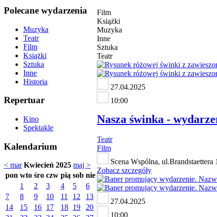
Polecane wydarzenia
Film
Książki
Muzyka
Muzyka
Teatr
Inne
Film
Sztuka
Książki
Teatr
Sztuka
Inne
Historia
27.04.2025
Repertuar
10:00
Nasza świnka - wydarzeni
Kino
Spektakle
Teatr
Kalendarium
Film
Scena Wspólna, ul.Brandstaettera 1
< mar
Kwiecień 2025
maj >
Zobacz szczegóły
pon
wto
śro
czw
pią
sob
nie
1
2
3
4
5
6
7
8
9
10
11
12
13
27.04.2025
14
15
16
17
18
19
20
10:00