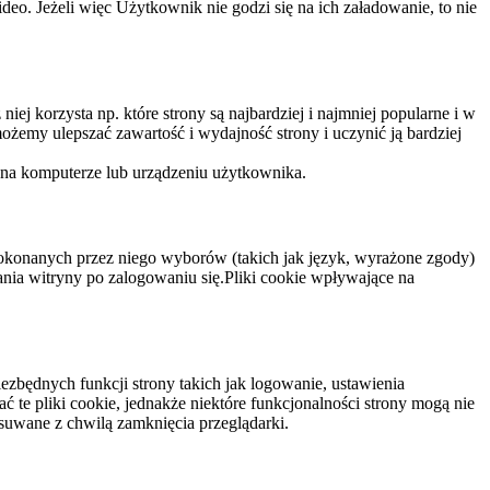
eo. Jeżeli więc Użytkownik nie godzi się na ich załadowanie, to nie
niej korzysta np. które strony są najbardziej i najmniej popularne i w
żemy ulepszać zawartość i wydajność strony i uczynić ją bardziej
 na komputerze lub urządzeniu użytkownika.
dokonanych przez niego wyborów (takich jak język, wyrażone zgody)
wania witryny po zalogowaniu się.Pliki cookie wpływające na
ezbędnych funkcji strony takich jak logowanie, ustawienia
 te pliki cookie, jednakże niektóre funkcjonalności strony mogą nie
suwane z chwilą zamknięcia przeglądarki.