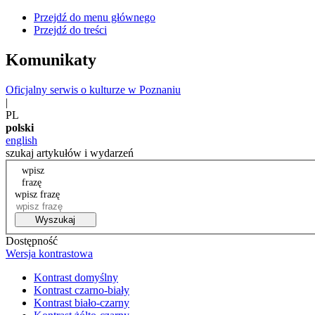
Przejdź do menu głównego
Przejdź do treści
Komunikaty
Oficjalny serwis o kulturze w Poznaniu
|
PL
polski
english
szukaj artykułów i wydarzeń
wpisz
frazę
wpisz frazę
Wyszukaj
Dostępność
Wersja kontrastowa
Kontrast domyślny
Kontrast czarno-biały
Kontrast biało-czarny