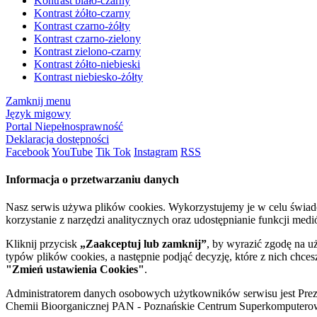
Kontrast biało-czarny
Kontrast żółto-czarny
Kontrast czarno-żółty
Kontrast czarno-zielony
Kontrast zielono-czarny
Kontrast żółto-niebieski
Kontrast niebiesko-żółty
Zamknij menu
Język migowy
Portal Niepełnosprawność
Deklaracja dostępności
Facebook
YouTube
Tik Tok
Instagram
RSS
Informacja o przetwarzaniu danych
Nasz serwis używa plików cookies. Wykorzystujemy je w celu świa
korzystanie z narzędzi analitycznych oraz udostępnianie funkcji me
Kliknij przycisk
„Zaakceptuj lub zamknij”
, by wyrazić zgodę na u
typów plików cookies, a następnie podjąć decyzję, które z nich chce
"Zmień ustawienia Cookies"
.
Administratorem danych osobowych użytkowników serwisu jest Prezyd
Chemii Bioorganicznej PAN - Poznańskie Centrum Superkomputerow