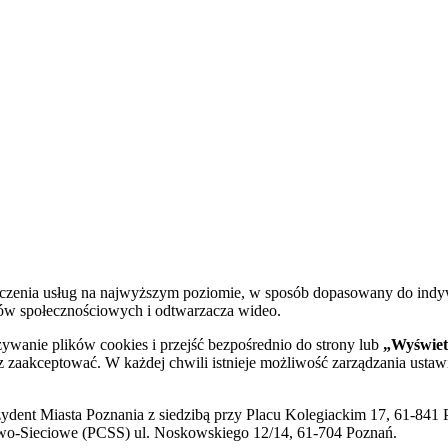
dczenia usług na najwyższym poziomie, w sposób dopasowany do indy
diów społecznościowych i odtwarzacza wideo.
żywanie plików cookies i przejść bezpośrednio do strony lub
„Wyświetl
sz zaakceptować. W każdej chwili istnieje możliwość zarządzania ustaw
ent Miasta Poznania z siedzibą przy Placu Kolegiackim 17, 61-841 P
o-Sieciowe (PCSS) ul. Noskowskiego 12/14, 61-704 Poznań.