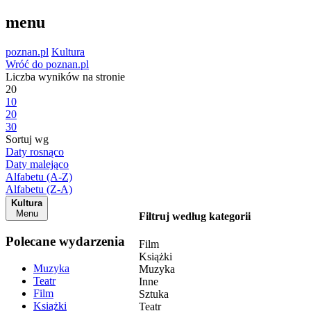
menu
poznan.pl
Kultura
Wróć do poznan.pl
Liczba wyników na stronie
20
10
20
30
Sortuj wg
Daty rosnąco
Daty malejąco
Alfabetu (A-Z)
Alfabetu (Z-A)
Kultura
Menu
Filtruj według kategorii
Polecane wydarzenia
Film
Książki
Muzyka
Muzyka
Teatr
Inne
Film
Sztuka
Książki
Teatr