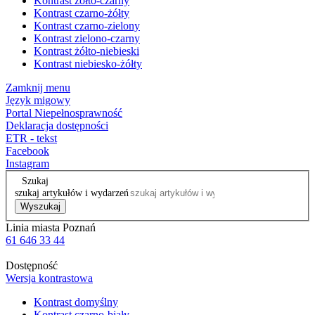
Kontrast żółto-czarny
Kontrast czarno-żółty
Kontrast czarno-zielony
Kontrast zielono-czarny
Kontrast żółto-niebieski
Kontrast niebiesko-żółty
Zamknij menu
Język migowy
Portal Niepełnosprawność
Deklaracja dostępności
ETR - tekst
Facebook
Instagram
Szukaj
szukaj artykułów i wydarzeń
Wyszukaj
Linia miasta Poznań
61 646 33 44
Dostępność
Wersja kontrastowa
Kontrast domyślny
Kontrast czarno-biały