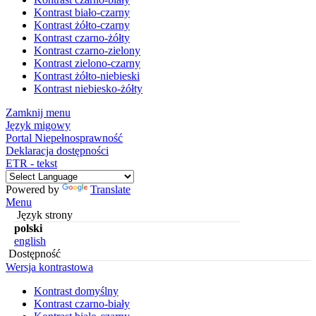
Kontrast biało-czarny
Kontrast żółto-czarny
Kontrast czarno-żółty
Kontrast czarno-zielony
Kontrast zielono-czarny
Kontrast żółto-niebieski
Kontrast niebiesko-żółty
Zamknij menu
Język migowy
Portal Niepełnosprawność
Deklaracja dostępności
ETR - tekst
Powered by
Translate
Menu
Język strony
polski
english
Dostępność
Wersja kontrastowa
Kontrast domyślny
Kontrast czarno-biały