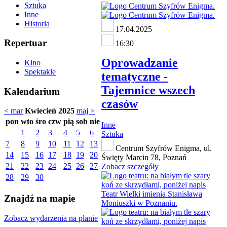
Sztuka
Inne
Historia
17.04.2025
Repertuar
16:30
Oprowadzanie
Kino
Spektakle
tematyczne -
Tajemnice wszech
Kalendarium
czasów
< mar
Kwiecień 2025
maj >
pon
wto
śro
czw
pią
sob
nie
Inne
1
2
3
4
5
6
Sztuka
7
8
9
10
11
12
13
Centrum Szyfrów Enigma, ul.
14
15
16
17
18
19
20
Święty Marcin 78, Poznań
21
22
23
24
25
26
27
Zobacz szczegóły
28
29
30
Znajdź na mapie
Zobacz wydarzenia na planie