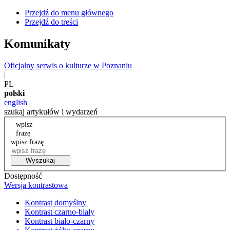
Przejdź do menu głównego
Przejdź do treści
Komunikaty
Oficjalny serwis o kulturze w Poznaniu
|
PL
polski
english
szukaj artykułów i wydarzeń
wpisz
frazę
wpisz frazę
Wyszukaj
Dostępność
Wersja kontrastowa
Kontrast domyślny
Kontrast czarno-biały
Kontrast biało-czarny