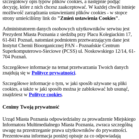
szczegółowy opis typów plików cookies, a następnie podjąć
decyzję, które z nich chcesz zaakceptować. W każdej chwili istnieje
możliwość zarządzania ustawieniami plików cookies - w stopce
strony umieściliśmy link do
"Zmień ustawienia Cookies"
.
Administratorem danych osobowych użytkowników serwisu jest
Prezydent Miasta Poznania z siedzibą przy Placu Kolegiackim 17,
61-841 Poznań, natomiast podmiotem przetwarzającym dane jest
Instytut Chemii Bioorganicznej PAN - Poznańskie Centrum
Superkomputerowo-Sieciowe (PCSS) ul. Noskowskiego 12/14, 61-
704 Poznań.
Szczegółowe informacje na temat przetwarzania Twoich danych
znajdują się w
Polityce prywatności
.
Szczegółowe informacje o tym, w jaki sposób używane są pliki
cookies, a także w jaki sposób można je zablokować lub usunąć,
znajdziesz w
Polityce cookies
.
Cenimy Twoją prywatność
Urząd Miasta Poznania odpowiedzialny za prowadzenie Miejskiego
Informatora Multimedialnego Miasta Poznania, zwraca szczególną
uwagę na przestrzeganie prawa użytkowników do prywatności.
Prezentowana informacja poniżej opisuje za co odpowiadają