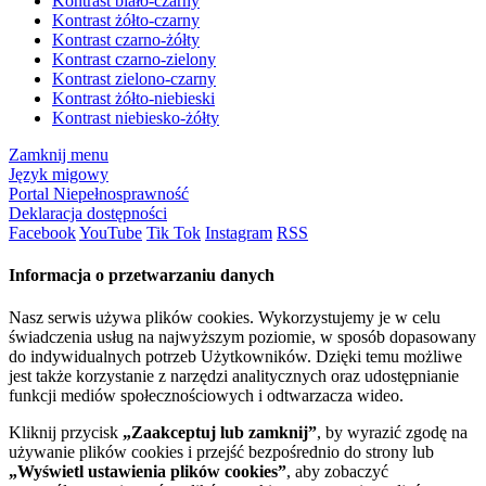
Kontrast biało-czarny
Kontrast żółto-czarny
Kontrast czarno-żółty
Kontrast czarno-zielony
Kontrast zielono-czarny
Kontrast żółto-niebieski
Kontrast niebiesko-żółty
Zamknij menu
Język migowy
Portal Niepełnosprawność
Deklaracja dostępności
Facebook
YouTube
Tik Tok
Instagram
RSS
Informacja o przetwarzaniu danych
Nasz serwis używa plików cookies. Wykorzystujemy je w celu
świadczenia usług na najwyższym poziomie, w sposób dopasowany
do indywidualnych potrzeb Użytkowników. Dzięki temu możliwe
jest także korzystanie z narzędzi analitycznych oraz udostępnianie
funkcji mediów społecznościowych i odtwarzacza wideo.
Kliknij przycisk
„Zaakceptuj lub zamknij”
, by wyrazić zgodę na
używanie plików cookies i przejść bezpośrednio do strony lub
„Wyświetl ustawienia plików cookies”
, aby zobaczyć