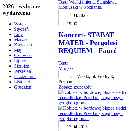
2026 - wybrane
wydarzenia
17.04.2025
19:00
Wstęp
Styczeń
Koncert- STABAT
Luty
Marzec
MATER - Pergolesi |
Kwiecień
REQUIEM - Fauré
Maj
Czerwiec
Lipiec
Teatr
Sierpień
Muzyka
Wrzesień
Teatr Wielki, ul. Fredry 9,
Październik
Poznań
Listopad
Zobacz szczegóły
Grudzień
17.04.2025