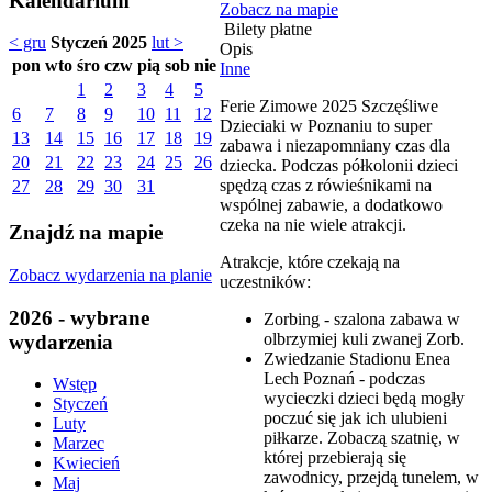
Kalendarium
Zobacz na mapie
Bilety płatne
< gru
Styczeń 2025
lut >
Opis
pon
wto
śro
czw
pią
sob
nie
Inne
1
2
3
4
5
Ferie Zimowe 2025 Szczęśliwe
6
7
8
9
10
11
12
Dzieciaki w Poznaniu to super
13
14
15
16
17
18
19
zabawa i niezapomniany czas dla
20
21
22
23
24
25
26
dziecka. Podczas półkolonii dzieci
spędzą czas z rówieśnikami na
27
28
29
30
31
wspólnej zabawie, a dodatkowo
czeka na nie wiele atrakcji.
Znajdź na mapie
Atrakcje, które czekają na
Zobacz wydarzenia na planie
uczestników:
2026 - wybrane
Zorbing - szalona zabawa w
olbrzymiej kuli zwanej Zorb.
wydarzenia
Zwiedzanie Stadionu Enea
Lech Poznań - podczas
Wstęp
wycieczki dzieci będą mogły
Styczeń
poczuć się jak ich ulubieni
Luty
piłkarze. Zobaczą szatnię, w
Marzec
której przebierają się
Kwiecień
zawodnicy, przejdą tunelem, w
Maj