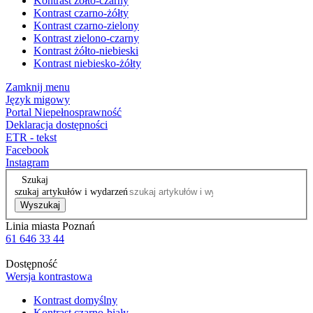
Kontrast żółto-czarny
Kontrast czarno-żółty
Kontrast czarno-zielony
Kontrast zielono-czarny
Kontrast żółto-niebieski
Kontrast niebiesko-żółty
Zamknij menu
Język migowy
Portal Niepełnosprawność
Deklaracja dostępności
ETR - tekst
Facebook
Instagram
Szukaj
szukaj artykułów i wydarzeń
Wyszukaj
Linia miasta Poznań
61 646 33 44
Dostępność
Wersja kontrastowa
Kontrast domyślny
Kontrast czarno-biały