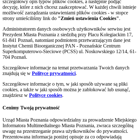
szczegółowy opis typów plików cookies, a następnie podjąć
decyzję, które z nich chcesz zaakceptować. W każdej chwili istnieje
możliwość zarządzania ustawieniami plików cookies - w stopce
strony umieściliśmy link do
"Zmień ustawienia Cookies"
.
Administratorem danych osobowych użytkowników serwisu jest
Prezydent Miasta Poznania z siedzibą przy Placu Kolegiackim 17,
61-841 Poznań, natomiast podmiotem przetwarzającym dane jest
Instytut Chemii Bioorganicznej PAN - Poznańskie Centrum
Superkomputerowo-Sieciowe (PCSS) ul. Noskowskiego 12/14, 61-
704 Poznań.
Szczegółowe informacje na temat przetwarzania Twoich danych
znajdują się w
Polityce prywatności
.
Szczegółowe informacje o tym, w jaki sposób używane są pliki
cookies, a także w jaki sposób można je zablokować lub usunąć,
znajdziesz w
Polityce cookies
.
Cenimy Twoją prywatność
Urząd Miasta Poznania odpowiedzialny za prowadzenie Miejskiego
Informatora Multimedialnego Miasta Poznania, zwraca szczególną
uwagę na przestrzeganie prawa użytkowników do prywatności.
Prezentowana informacja poniżej opisuje za co odpowiadają