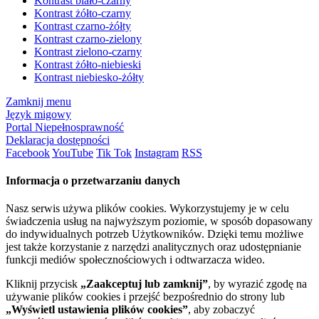
Kontrast biało-czarny
Kontrast żółto-czarny
Kontrast czarno-żółty
Kontrast czarno-zielony
Kontrast zielono-czarny
Kontrast żółto-niebieski
Kontrast niebiesko-żółty
Zamknij menu
Język migowy
Portal Niepełnosprawność
Deklaracja dostępności
Facebook
YouTube
Tik Tok
Instagram
RSS
Informacja o przetwarzaniu danych
Nasz serwis używa plików cookies. Wykorzystujemy je w celu
świadczenia usług na najwyższym poziomie, w sposób dopasowany
do indywidualnych potrzeb Użytkowników. Dzięki temu możliwe
jest także korzystanie z narzędzi analitycznych oraz udostępnianie
funkcji mediów społecznościowych i odtwarzacza wideo.
Kliknij przycisk
„Zaakceptuj lub zamknij”
, by wyrazić zgodę na
używanie plików cookies i przejść bezpośrednio do strony lub
„Wyświetl ustawienia plików cookies”
, aby zobaczyć