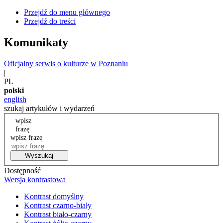
Przejdź do menu głównego
Przejdź do treści
Komunikaty
Oficjalny serwis o kulturze w Poznaniu
|
PL
polski
english
szukaj artykułów i wydarzeń
wpisz
frazę
wpisz frazę
Wyszukaj
Dostępność
Wersja kontrastowa
Kontrast domyślny
Kontrast czarno-biały
Kontrast biało-czarny