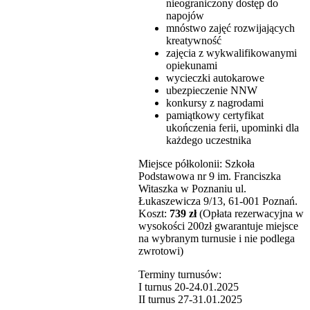
nieograniczony dostęp do
napojów
mnóstwo zajęć rozwijających
kreatywność
zajęcia z wykwalifikowanymi
opiekunami
wycieczki autokarowe
ubezpieczenie NNW
konkursy z nagrodami
pamiątkowy certyfikat
ukończenia ferii, upominki dla
każdego uczestnika
Miejsce półkolonii: Szkoła
Podstawowa nr 9 im. Franciszka
Witaszka w Poznaniu ul.
Łukaszewicza 9/13, 61-001 Poznań.
Koszt:
739 zł
(Opłata rezerwacyjna w
wysokości 200zł gwarantuje miejsce
na wybranym turnusie i nie podlega
zwrotowi)
Terminy turnusów:
I turnus 20-24.01.2025
II turnus 27-31.01.2025