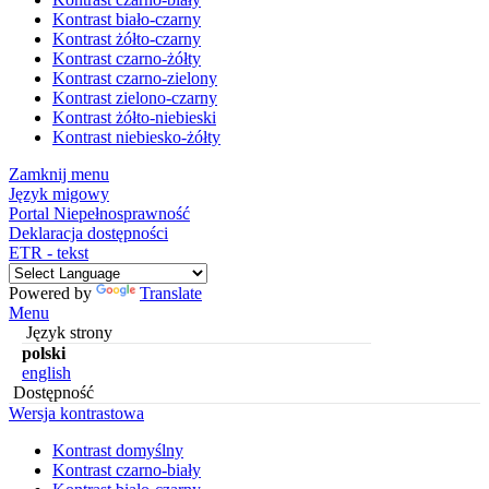
Kontrast biało-czarny
Kontrast żółto-czarny
Kontrast czarno-żółty
Kontrast czarno-zielony
Kontrast zielono-czarny
Kontrast żółto-niebieski
Kontrast niebiesko-żółty
Zamknij menu
Język migowy
Portal Niepełnosprawność
Deklaracja dostępności
ETR - tekst
Powered by
Translate
Menu
Język strony
polski
english
Dostępność
Wersja kontrastowa
Kontrast domyślny
Kontrast czarno-biały