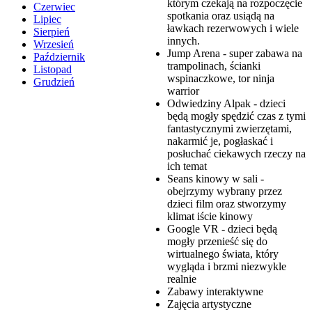
którym czekają na rozpoczęcie
Czerwiec
spotkania oraz usiądą na
Lipiec
ławkach rezerwowych i wiele
Sierpień
innych.
Wrzesień
Jump Arena - super zabawa na
Październik
trampolinach, ścianki
Listopad
wspinaczkowe, tor ninja
Grudzień
warrior
Odwiedziny Alpak - dzieci
będą mogły spędzić czas z tymi
fantastycznymi zwierzętami,
nakarmić je, pogłaskać i
posłuchać ciekawych rzeczy na
ich temat
Seans kinowy w sali -
obejrzymy wybrany przez
dzieci film oraz stworzymy
klimat iście kinowy
Google VR - dzieci będą
mogły przenieść się do
wirtualnego świata, który
wygląda i brzmi niezwykle
realnie
Zabawy interaktywne
Zajęcia artystyczne