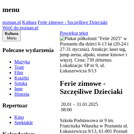
menu
poznan.pl
Kultura
Ferie zimowe - Szczęśliwe Dzieciaki
Wróć do poznan.pl
Powiększ tekst
Kultura
Menu
Polecane wydarzenia
Muzyka
Teatr
Film
Książki
Ferie zimowe -
Sztuka
Inne
Szczęśliwe Dzieciaki
Historia
20.01 – 31.01.2025
Repertuar
08:00
Kino
Szkoła Podstawowa nr 9 im.
Spektakle
Franciszka Witaszka w Poznaniu ul.
Łukaszewicza 9/13, 61-001 Poznań